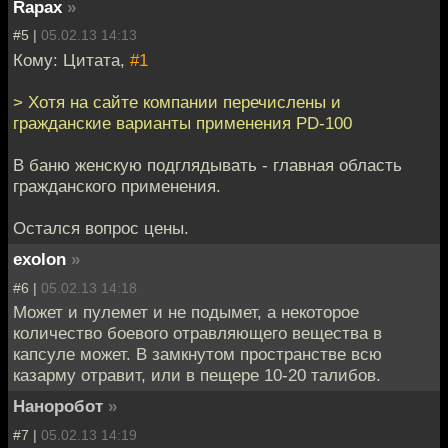
Rapax
»
#5 |
05.02.13 14:13
Кому: Цитата,
#1
> Хотя на сайте компании перечислены и
гражданские варианты применения PD-100
В баню женскую подглядывать - главная область
гражданского применения.
Остался вопрос цены.
exolon
»
#6 |
05.02.13 14:18
Может и пулемет и не подымет, а некоторое
количество боевого отравляющего вещества в
капсуле может. В замкнутом пространстве всю
казарму отравит, или в пещере 10-20 талибов.
Наноробот
»
#7 |
05.02.13 14:19