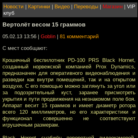
Новости
|
Картинки
|
Видео
|
Переводы
|
Магазин
|
VIP
клуб
Вертолёт весом 15 граммов
05.02.13 13:56
|
Goblin
|
81 комментарий
С мест сообщают:
Крошечный беспилотник PD-100 PRS Black Hornet,
созданный норвежской компанией Prox Dynamics,
предназначен для оперативного видеонаблюдения и
разведки как внутри помещений, так и на открытом
воздухе. С его помощью можно заглянуть за угол или
за подозрительный куст, заранее присмотреть
укрытия и пути продвижения на незнакомом поле боя.
Аппарат весит 15 граммов и имеет диаметр ротора
всего 120 миллиметров, но его характеристики и
функционал совершенно не соответствуют
игрушечным размерам.
Black Hornet снабжён поворотной видеокамерой,