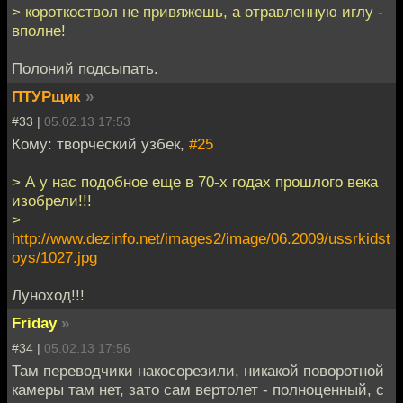
> короткоствол не привяжешь, а отравленную иглу -
вполне!
Полоний подсыпать.
ПТУРщик
»
#33 |
05.02.13 17:53
Кому: творческий узбек,
#25
> А у нас подобное еще в 70-х годах прошлого века
изобрели!!!
>
http://www.dezinfo.net/images2/image/06.2009/ussrkidst
oys/1027.jpg
Луноход!!!
Friday
»
#34 |
05.02.13 17:56
Там переводчики накосорезили, никакой поворотной
камеры там нет, зато сам вертолет - полноценный, с