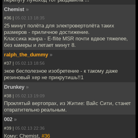
Chemist
»
#36 |
05.02.13 18:35
25 минут полёта для электровертолёта таких
размеров - приличное достижение.
Классика жанра - E-flite MSR почти вдвое тяжелее,
без камеры и летает минут 8.
ralph_the_dummy
»
#37 |
05.02.13 18:56
экое бесполезное изобретение - к такому даже
резиновый хер не прикрутишь!!1
Drunkey
»
#38 |
05.02.13 19:09
Проклятый вертопрах, из Житие: Вайс Сити, станет
отвратительно реальным.
002
»
#39 |
05.02.13 22:36
Кому: Chemist,
#36