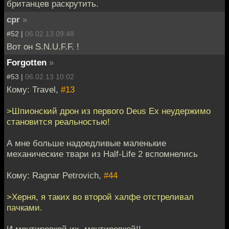
британцев раскрутить.
cpr
»
#52 |
06.02.13 09:48
Вот он S.N.U.F.F. !
Forgotten
»
#53 |
06.02.13 10:02
Кому: Travel,
#13
>Шпионский дрон из первого Deus Ex неудержимо
становится реальностью!
А мне больше надоедливые маленькие
механические твари из Half-Life 2 вспомнелись
Кому: Ragnar Petrovich,
#44
>Херня, я таких во второй халфе отстреливал
пачками.