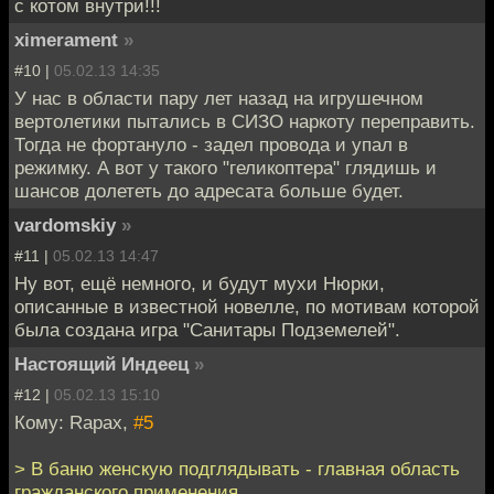
с котом внутри!!!
ximerament
»
#10 |
05.02.13 14:35
У нас в области пару лет назад на игрушечном
вертолетики пытались в СИЗО наркоту переправить.
Тогда не фортануло - задел провода и упал в
режимку. А вот у такого "геликоптера" глядишь и
шансов долететь до адресата больше будет.
vardomskiy
»
#11 |
05.02.13 14:47
Ну вот, ещё немного, и будут мухи Нюрки,
описанные в известной новелле, по мотивам которой
была создана игра "Санитары Подземелей".
Настоящий Индеец
»
#12 |
05.02.13 15:10
Кому: Rapax,
#5
> В баню женскую подглядывать - главная область
гражданского применения.