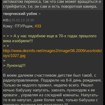
автоматом перекоса, так что сам может вращаться и
стрейфится, т.е. он сам и есть поворотная камера.
творческий узбек
»
#35 |
05.02.13 18:35
Кому: ПТУРщик,
#33
> > > А у нас подобное еще в 70-х годах прошлого
века изобрели!!!
> >
http://www.dezinfo.net/images2/image/06.2009/ussrkidst
oys/1027.jpg
>
> Луноход!!!
В моем далеком счастливом детстве был такой, с
радиоуправлением. Подарили на 8-й день рождения.
Только он недолго прожил, неделю всего. Решил
ночью бабушку напугать, заехать луноходом к ее
кровати , управляя из соседней комнаты. Напугать-
то я ее напугал, даже более чем, только бабушка с
перепугу луноход тот раздавила !!!