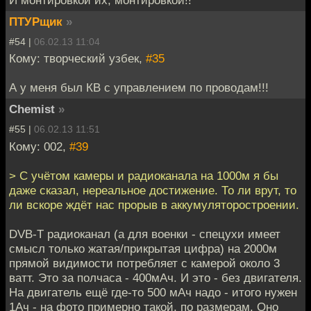
И монтировкой их, монтировкой!!
ПТУРщик
»
#54 |
06.02.13 11:04
Кому: творческий узбек,
#35
А у меня был КВ с управлением по проводам!!!
Chemist
»
#55 |
06.02.13 11:51
Кому: 002,
#39
> С учётом камеры и радиоканала на 1000м я бы
даже сказал, нереальное достижение. То ли врут, то
ли вскоре ждёт нас прорыв в аккумуляторостроении.
DVB-T радиоканал (а для военки - спецухи имеет
смысл только жатая/прикрытая цифра) на 2000м
прямой видимости потребляет с камерой около 3
ватт. Это за полчаса - 400мАч. И это - без двигателя.
На двигатель ещё где-то 500 мАч надо - итого нужен
1Ач - на фото примерно такой, по размерам. Оно