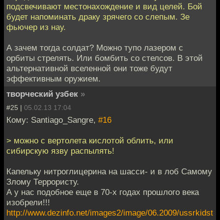
подсвечивают местонахождение и вид целей. Бой
будет напоминать драку зрячего со слепым. Зе
фьючер из нау.
А зачем тогда солдат? Можно тупо лазером с
орбиты стрелять. Или бомбить со стелсов. В этой
альтернативной вселенной они тоже будут
эффективным оружием.
творческий узбек
»
#25 |
05.02.13 17:04
Кому: Santiago_Sangre,
#16
> можно с вертолета кислотой облить, или
сибирскую язву распылять!
Капельку нитроглицерина на шасси- и в лоб Самому
Злому Террористу.
А у нас подобное еще в 70-х годах прошлого века
изобрели!!!
http://www.dezinfo.net/images2/image/06.2009/ussrkidst