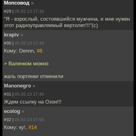
Мопсовод
»
#29 |
05.02.13 17:35
"Я - взрослый, состоявшийся мужчина, и мне нужен
этот радиоуправляемый вертолет!!!"(с)
krapiv
»
#30 |
05.02.13 17:45
Кому: Dennn,
#8
> Валенком можно
жаль портянки отменили
Manonegro
»
#31 |
05.02.13 17:46
Ждем ссылку на Озон!!!
ecolog
»
#32 |
05.02.13 17:53
Кому: ку!,
#14