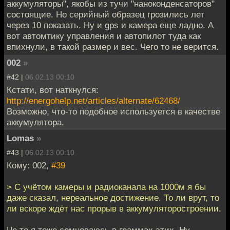
аккумуляторы", якобы из тучи "наноконденсаторов"
состоящие. Но серийный образец грозились лет
через 10 показать. Ну и gps и камера еще ладно. А
вот автомтику управления и автопилот туда как
впихнули, в такой размер и вес. Чего то не верится.
002
»
#42 |
06.02.13 00:10
Кстати, вот наткнулся:
http://energohelp.net/articles/alternate/62468/
Возможно, что-то подобное используется в качестве
аккумулятора.
Lomas
»
#43 |
06.02.13 00:10
Кому: 002,
#39
> С учётом камеры и радиоканала на 1000м я бы
даже сказал, нереальное достижение. То ли врут, то
ли вскоре ждёт нас прорыв в аккумуляторостроении.
Че то я тоже сомневаюсь в граммах этих. Ну