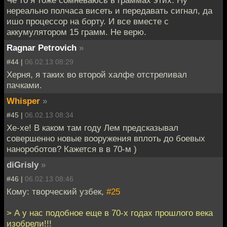
нереально полчаса висеть и передавать сигнал, да
ишо процессор на борту. И все вместе с
аккумулятором 15 грамм. Не верю.
Ragnar Petrovich
»
#44 |
06.02.13 08:29
Херня, я таких во второй халфе отстреливал
пачками.
Whisper
»
#45 |
06.02.13 08:34
Хе-хе! В каком там году Лем предсказывал
совершенно новые вооружения вплоть до боевых
нанороботов? Кажется в в 70-м )
diGrisly
»
#46 |
06.02.13 08:46
Кому: творческий узбек,
#25
> А у нас подобное еще в 70-х годах прошлого века
изобрели!!!