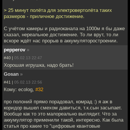
> 25 минут полёта для электровертолёта таких
размеров - приличное достижение.
С учётом камеры и радиоканала на 1000м я бы даже
сказал, нереальное достижение. То ли врут, то ли
вскоре ждёт нас прорыв в аккумуляторостроении.
pepperov
»
#40 |
05.02.13 22:47
Хорошая игрушка, надо брать!
Gosan
»
#41 |
05.02.13 22:56
Кому: ecolog,
#32
про полоний прямо порадовал, комрад :) я аж в
коридор вышел смехом давиться, т.к.сын засыпает.
Вообще как то это малореально выглядит. Что за
аккумулятор применили такой, интересно. Как была
статья про какие то "цифровые квантовые