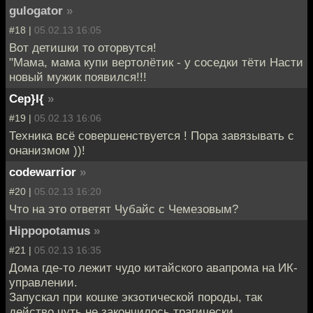
gulogator
»
#18 |
05.02.13 16:05
Вот детишки то оторвутся!
"Мама, мама купи вертолётик - у соседки тёти Насти
новый мужик появился!!!
Cep}I{
»
#19 |
05.02.13 16:06
Техника всё совершенствуется ! Пора завязывать с
онанизмом ))!
codewarrior
»
#20 |
05.02.13 16:20
Что на это ответят Чубайс с Чемезовым?
Hippopotamus
»
#21 |
05.02.13 16:35
Дома где-то лежит чудо китайского авапрома на ИК-
управлении.
Запускал при кошке экзотической породы, так
действо чуть не закончилось трагически.