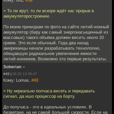
Кому: 002,
#39
> То ли врут, то ли вскоре ждёт нас прорыв в
аккумуляторостроении.
По моим прикидкам по фото на сайте литий-ионный
аккумулятор (беру как самый энергонасыщенный из
массовых) такого объёма должен весить около 20
грамм. Это если обычный. Года два назад
американцы начали разрабатывать технологию,
обещавшую радикальное увеличение емкости
литий-ионников. Возможно это первые результаты.
Soberian
»
#49 |
06.02.13 08:47
Кому: Lomas,
#43
> Ну нереально полчаса висеть и передавать
сигнал, да ишо процессор на борту.
До получаса - это в идеальных условиях. В
безветрие, на не самой большой скорости. Если на