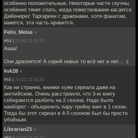
особенно положительные. Некоторые части скучны,
особенно тянет спать, когда повествование касается
Дейенерис Таргариен с драконами, хотя фанатам,
кажется, эта часть нравится.
Felis_Melas
»
#54 |
23.02.13 15:57
Аааа!
Они дразнятся! А серий новых то всё нет и нет… :(
kvk28
»
#55 |
23.02.13 15:57
Как ни странно, книжки хуже сериала даже на
английском. Очень расстроило, что 3-ю книгу
собираются разбить на 2 сезона. Надо было
наоборот - объединить пару-тройку книг в 1 сезон.
Тогда бы этот сериал в 4-5 сезонов был бы просто
убойным.
Librarian23
»
#56 |
23.02.13 15:57