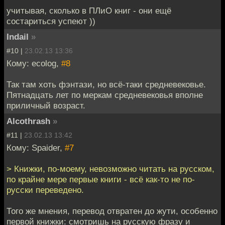
учитывая, сколько в ПЛиО книг - они ещё
состариться успеют ))
Indail
»
#10 |
23.02.13 13:36
Кому: ecolog,
#8
Так там хоть фэнтази, но всё-таки средневековье.
Пятнадцать лет по меркам средневековья вполне
приличный возраст.
Alcothrash
»
#11 |
23.02.13 13:42
Кому: Spaider,
#7
> Книжки, по-моему, невозможно читать на русском,
по крайне мере первые книги - всё как-то не по-
русски переведено.
Того же мнения, перевод отвратен до жути, особенно
первой книжки: смотришь на русскую фразу и