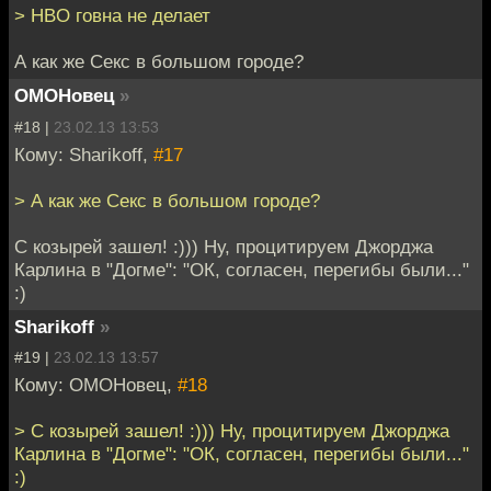
> HBO говна не делает
А как же Секс в большом городе?
ОМОНовец
»
#18 |
23.02.13 13:53
Кому: Sharikoff,
#17
> А как же Секс в большом городе?
С козырей зашел! :))) Ну, процитируем Джорджа
Карлина в "Догме": "ОК, согласен, перегибы были..."
:)
Sharikoff
»
#19 |
23.02.13 13:57
Кому: ОМОНовец,
#18
> С козырей зашел! :))) Ну, процитируем Джорджа
Карлина в "Догме": "ОК, согласен, перегибы были..."
:)