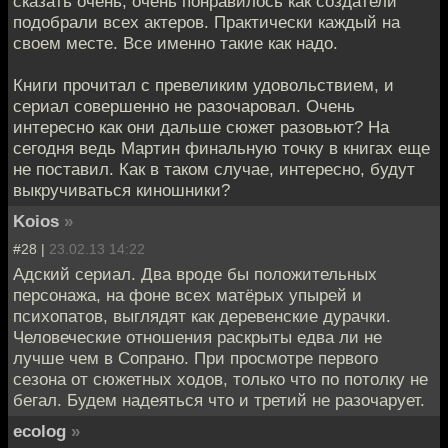
сказать очень, очень понравилось как создатели
подобрали всех актеров. Практически каждый на
своем месте. Все именно такие как надо.
Книги прочитал с превеликим удовольствием, и
сериал совершенно не разочаровал. Очень
интересно как они дальше сюжет разовьют? На
сегодня ведь Мартин финальную точку в книгах еще
не поставил. Как в таком случае, интересно, будут
выкручиваться киношники?
Koios
»
#28 |
23.02.13 14:22
Адский сериал. Два вроде бы положительных
персонажа, на фоне всех матёрых упырей и
психопатов, выглядят как деревенские дурачки.
Человеческие отношения раскрыты едва ли не
лучше чем в Сопрано. При просмотре первого
сезона от сюжетных ходов, только что по потолку не
бегал. Будем надеяться что и третий не разочарует.
ecolog
»