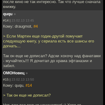
после кино не так интересно. Так что лучше сначала
книжку.
ququ
»
#14 |
23.02.13 13:45
Кому: draugmot,
#4
> Если Мартин еще годик-другой помучает
следующую книгу, у сериала есть все шансы его
догнать...
Так он еще не дописал? Адски хохочу над фанатами
- мучайтесь!!! Я дочитал до храма эфтаназии и
забил.
ОМОНовец
»
#15 |
23.02.13 13:50
Кому: ququ,
#14
> Так он еще не дописал?