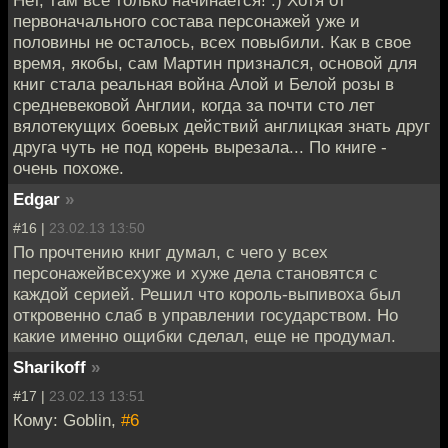
Нет, там все только начинается! :) Хотя от
первоначального состава персонажей уже и
половины не осталось, всех повыбили. Как в свое
время, якобы, сам Мартин признался, основой для
книг стала реальная война Алой и Белой розы в
средневековой Англии, когда за почти сто лет
вялотекущих боевых действий англицкая знать друг
друга чуть не под корень вырезала... По книге -
очень похоже.
Edgar
»
#16 |
23.02.13 13:50
По прочтению книг думал, с чего у всех
персонажейвсехуже и хуже дела становятся с
каждой серией. Решил что король-выпивоха был
откровенно слаб в управлении государством. Но
какие именно ощибки сделал, еще не продумал.
Sharikoff
»
#17 |
23.02.13 13:51
Кому: Goblin,
#6