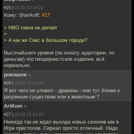
#25 |
23.02.13 14:22
Кому: Sharikoff,
#17
> HBO говна не делает
>
> А как же Секс в большом городе?
Высочайшего уровня (по охвату аудитории, по
деньгам) постмодернистское изделие, всё
нормально.
ромашов
»
#26 |
23.02.13 14:22
Я вот чего не уловил - драконы - они тут ближе к
разумным существам или к животным ?
ArtKom
»
#27 |
23.02.13 14:22
Никогда так не ждал выхода новых сезонов как в
Игре престолов. Сериал просто отличный. Надо