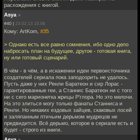
расхождения с книгой.
Asya
»
#40 |
23.02.13 15:06
Кому: ArtKom,
#35
> Однако есть все равно сомнения, ибо одно дело
набросать план на будущее, другое - готовая книга,
ну или готовый сценарий.
В чём - в чём, а в искажении идеи первоисточника
создателей сериала пока заподозрить не удалось.
Пусть даже у них Ренли Баратеон и сир Лорас -
гарантированные геи, а Станнис Баратеон ни с того
ни с сего марионетка жрицы Р'глора. Но это мелочи.
На это злиться могу только фанаты Станниса и
Ренли. Но никаких ездовых зайцев, скаковых лосей
и заляпанным птичьим дерьмом мудрецов не
предвидится. Всё дерьмо, которое в сериале есть и
будет - строго из книги.
Asya
»