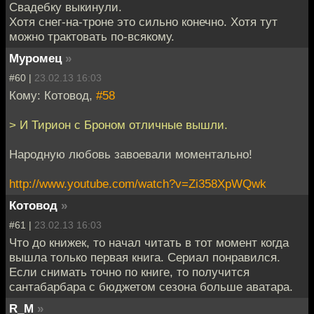
Свадебку выкинули.
Хотя снег-на-троне это сильно конечно. Хотя тут
можно трактовать по-всякому.
Муромец
»
#60 |
23.02.13 16:03
Кому: Котовод,
#58
> И Тирион с Броном отличные вышли.
Народную любовь завоевали моментально!
http://www.youtube.com/watch?v=Zi358XpWQwk
Котовод
»
#61 |
23.02.13 16:03
Что до книжек, то начал читать в тот момент когда
вышла только первая книга. Сериал понравился.
Если снимать точно по книге, то получится
сантабарбара с бюджетом сезона больше аватара.
R_M
»