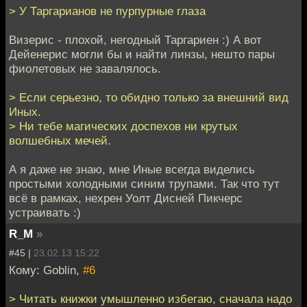
> У Таргарианов не пурпурные глаза
Визерис - плохой, негодный Таргариен :) А вот
Дейенерис могли бы и найти линзы, нешто пары
фиолетовых не завалялось.
> Если серьезно, то обидно только за внешний вид
Иных.
> Ни тебе магических доспехов ни крутых
волшебных мечей.
А я даже не знаю, мне Иные всегда виделись
простыми холодными синим трупами. Так что тут
всё в рамках, нехрен Уолт Дисней Пикчерс
устраивать :)
R_M
»
#45 |
23.02.13 15:22
Кому: Goblin,
#6
> Читать книжки умышленно избегаю, сначала надо