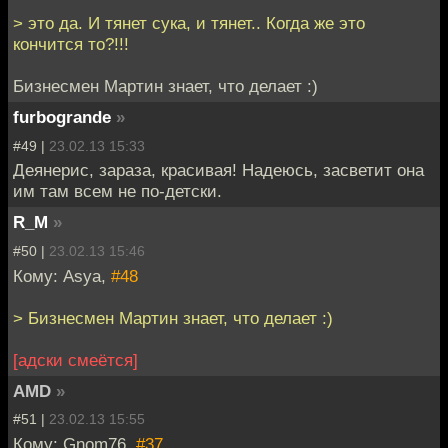
> это да. И тянет сука, и тянет.. Когда же это
кончится то?!!!
Бизнесмен Мартин знает, что делает :)
furbogrande
»
#49 |
23.02.13 15:33
Деянерис, зараза, красивая! Надеюсь, засветит она
им там всем не по-детски.
R_M
»
#50 |
23.02.13 15:46
Кому: Asya,
#48
> Бизнесмен Мартин знает, что делает :)
[адски смеётся]
AMD
»
#51 |
23.02.13 15:55
Кому: Gnom76,
#37