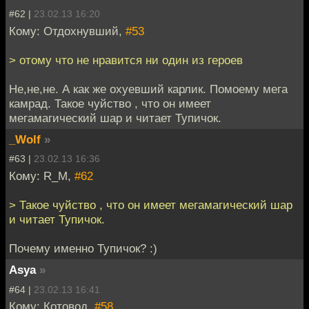
#62 |
23.02.13 16:20
Кому: Отдохнувший,
#53
> отому что не нравится ни один из героев
Не,не,не. А как же охуевший карлик. Помоему мега
камрад. Такое чуйство , что он имеет
мегамагический шар и читает Тупичок.
_Wolf
»
#63 |
23.02.13 16:36
Кому: R_M,
#62
> Такое чуйство , что он имеет мегамагический шар
и читает Тупичок.
Почему именно Тупичок? :)
Asya
»
#64 |
23.02.13 16:41
Кому: Котовод,
#58