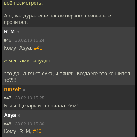
всё посмотреть.
А я, как дурак еще после первого сезона все
прочитал.
R_M
»
#46 |
23.02.13 15:24
Кому: Asya,
#41
> местами занудно,
это да. И тянет сука, и тянет.. Когда же это кончится
то?!!!
runzeit
»
#47 |
23.02.13 15:25
Ыыы, Цезарь из сериала Рим!
Asya
»
#48 |
23.02.13 15:30
Кому: R_M,
#46