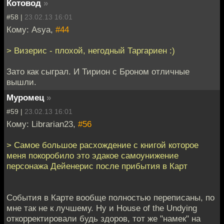
Котовод
»
#58 |
23.02.13 16:01
Кому: Asya,
#44
> Визерис - плохой, негодный Таргариен :)
Зато как сыграл. И Тирион с Броном отличные
вышли.
Муромец
»
#59 |
23.02.13 16:01
Кому: Librarian23,
#56
> Самое большое расхождение с книгой которое
меня покоробило это эдакое самоунижение
персонажа Дейенерис после прибытия в Карт
События в Карте вообще полностью переписаны, по
мне так не к лучшему. Ну и House of the Undying
откорректировали будь здоров, тот же "намек" на