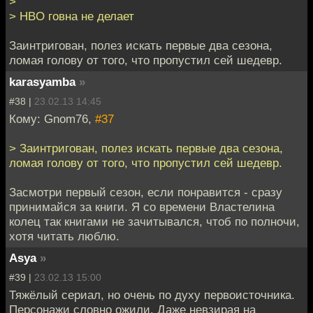
>
> HBO говна не делает
Заинтригован, полез искать первые два сезона,
ломая голову от того, что пропустил сей шедевр.
karasyamba
»
#38 |
23.02.13 14:45
Кому: Gnom76,
#37
> Заинтригован, полез искать первые два сезона,
ломая голову от того, что пропустил сей шедевр.
Засмотри первый сезон, если понравится - сразу
принимайся за книги. Я со времени Властелина
колец так книгами не зачитывался, чтоб по полночи,
хотя читать люблю.
Asya
»
#39 |
23.02.13 15:00
Тяжёлый сериал, но очень по духу первоисточника.
Персонажи словно ожили. Даже невзирая на