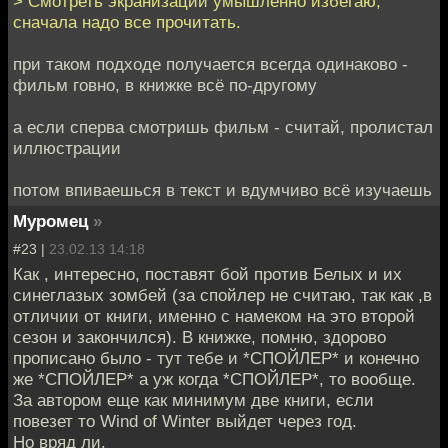
> Смотреть экранизации умышленно избегаю,
сначала надо все прочитать.
при таком подходе получается всегда одинаково -
фильм говно, в книжке всё по-другому
а если сперва смотришь фильм - считай, пролистал
иллюстрации
потом впиваешься в текст и вдумчиво всё изучаешь
Муромец
»
#23 |
23.02.13 14:18
Как , интересно, поставят бой против Белых и их
синеглазых зомбей (за спойлер не считаю, так как ,в
отличии от книги, именно с намеком на это второй
сезон и закончился). В книжке, помню, здорово
прописано было - тут тебе и *СПОЙЛЕР* и конечно
же *СПОЙЛЕР* а уж когда *СПОЙЛЕР*, то вообще.
За автором еще как минимум две книги, если
повезет то Wind of Winter выйдет через год.
Но вряд ли.