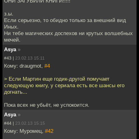
ОНИ ЗАГУБИЛИ КНИГИ!!!!!
з.ы.
Если серьезно, то обидно только за внешний вид
Иных.
Ни тебе магических доспехов ни крутых волшебных
мечей.
Asya
»
#43 |
23.02.13 15:11
Кому: draugmot,
#4
> Если Мартин еще годик-другой помучает
следующую книгу, у сериала есть все шансы его
догнать...
Пока всех не убьёт, не успокоится.
Asya
»
#44 |
23.02.13 15:15
Кому: Муромец,
#42