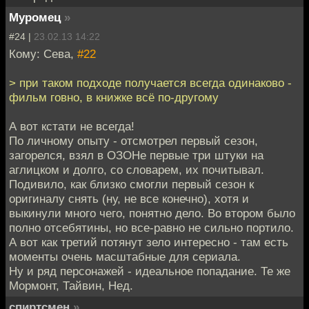
Муромец
»
#24 |
23.02.13 14:22
Кому: Сева,
#22
> при таком подходе получается всегда одинаково -
фильм говно, в книжке всё по-другому
А вот кстати не всегда!
По личному опыту - отсмотрел первый сезон,
загорелся, взял в ОЗОНе первые три штуки на
аглицком и долго, со словарем, их почитывал.
Подивило, как близко смогли первый сезон к
оригиналу снять (ну, не все конечно), хотя и
выкинули много чего, понятно дело. Во втором было
полно отсебятины, но все-равно не сильно портило.
А вот как третий потянут зело интересно - там есть
моменты очень масштабные для сериала.
Ну и ряд персонажей - идеальное попадание. Те же
Мормонт, Тайвин, Нед.
спиртсмен
»