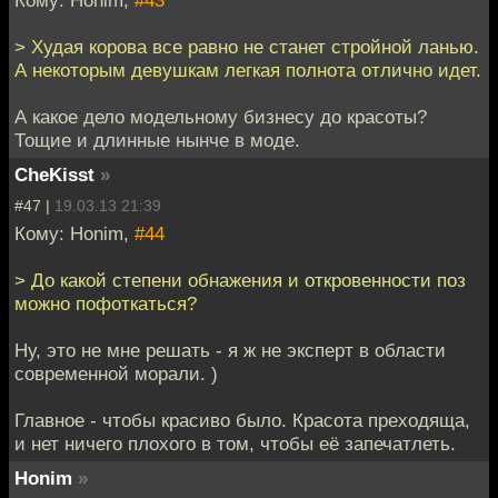
> Худая корова все равно не станет стройной ланью.
А некоторым девушкам легкая полнота отлично идет.
А какое дело модельному бизнесу до красоты?
Тощие и длинные нынче в моде.
CheKisst
»
#47 |
19.03.13 21:39
Кому: Honim,
#44
> До какой степени обнажения и откровенности поз
можно пофоткаться?
Ну, это не мне решать - я ж не эксперт в области
современной морали. )
Главное - чтобы красиво было. Красота преходяща,
и нет ничего плохого в том, чтобы её запечатлеть.
Honim
»