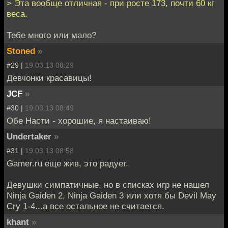
> Эта вообще отличная - при росте 173, почти 60 кг
веса.
Тебе много или мало?
Stoned
»
#29 |
19.03.13 08:29
Девчонки красавицы!
JCF
»
#30 |
19.03.13 08:49
Обе Насти - хорошие, я настаиваю!
Undertaker
»
#31 |
19.03.13 08:58
Gamer.ru еще жив, это радует.
Девушки симпатичные, но в списках игр не нашел
Ninja Gaiden 2, Ninja Gaiden 3 или хотя бы Devil May
Cry 1-4...а все остальное не считается.
khant
»