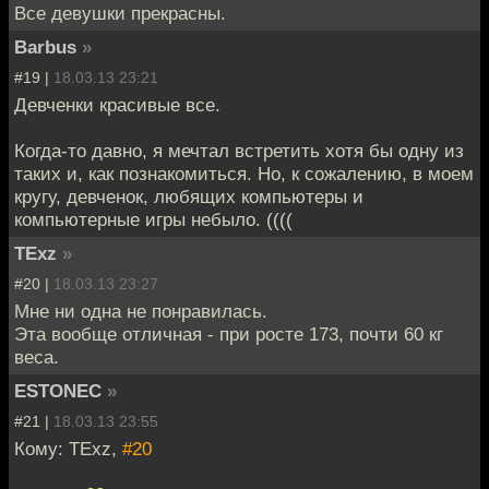
Все девушки прекрасны.
Barbus
»
#19 |
18.03.13 23:21
Девченки красивые все.
Когда-то давно, я мечтал встретить хотя бы одну из
таких и, как познакомиться. Но, к сожалению, в моем
кругу, девченок, любящих компьютеры и
компьютерные игры небыло. ((((
TExz
»
#20 |
18.03.13 23:27
Мне ни одна не понравилась.
Эта вообще отличная - при росте 173, почти 60 кг
веса.
ESTONEC
»
#21 |
18.03.13 23:55
Кому: TExz,
#20