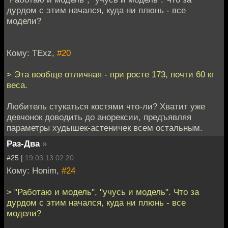
дурдом с этим начался, куда ни плюнь - все
модели?
Кому: TExz,
#20
> Эта вообще отличная - при росте 173, почти 60 кг
веса.
Любитель стукаться костями что-ли? Хватит уже
девчонок доводить до анорексии, предъявляя
параметры худышек-астеничек всем остальным.
Раз-Два
»
#25 |
19.03.13 02:20
Кому: Honim,
#24
> "Работаю и модель", "учусь и модель". Что за
дурдом с этим начался, куда ни плюнь - все
модели?