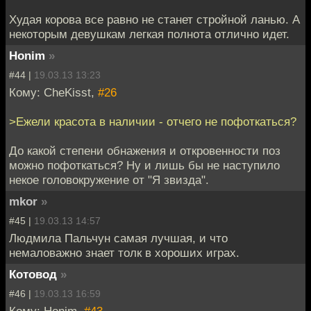
Худая корова все равно не станет стройной ланью. А
некоторым девушкам легкая полнота отлично идет.
Honim
»
#44 |
19.03.13 13:23
Кому: CheKisst,
#26
>Ежели красота в наличии - отчего не пофоткаться?
До какой степени обнажения и откровенности поз
можно пофоткаться? Ну и лишь бы не наступило
некое головокружение от "Я звизда".
mkor
»
#45 |
19.03.13 14:57
Людмила Пальчун самая лучшая, и что
немаловажно знает толк в хороших играх.
Котовод
»
#46 |
19.03.13 16:59
Кому: Honim,
#43