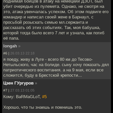
поднимая бойцов в атаку на немецкий ДЗОТ, был
убит очередью из пулемета. Однако, не смотря на
это, атака увенчалась успехом. Об этом подвиге его
командир и написал своей жене в Барнаул, с
просьбой розыскать семью мл.сержанта и
рассказать об этих событиях. Так, моя бабушка,
которой тогда было всего 7 лет и узнала, как погиб
её папа.
longah
»
#6 |
26.03.13 22:18
я поеду, живу в Луге - всего 80 км до Тесово-
Нетыльского, час на болиде. сыну хочу показать дял
патриотического воспитания. а на 9 мая, если все
сложится, буду в Брестской крепости...
Цзен ГУргуров
»
#7 |
27.03.13 01:05
Кому: BaRMaGLoT,
#5
Хорошо, что ты знаешь и помнишь это.