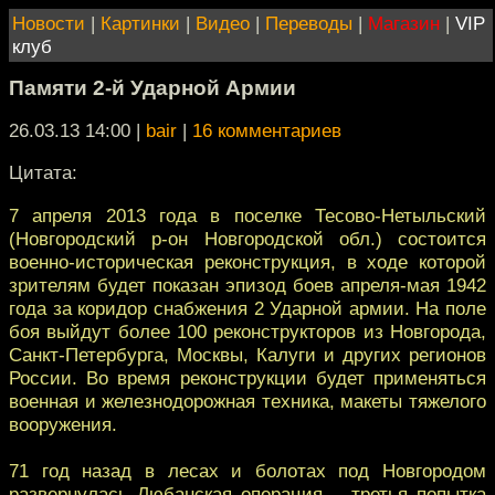
Новости
|
Картинки
|
Видео
|
Переводы
|
Магазин
|
VIP
клуб
Памяти 2-й Ударной Армии
26.03.13 14:00
|
bair
|
16 комментариев
Цитата:
7 апреля 2013 года в поселке Тесово-Нетыльский
(Новгородский р-он Новгородской обл.) состоится
военно-историческая реконструкция, в ходе которой
зрителям будет показан эпизод боев апреля-мая 1942
года за коридор снабжения 2 Ударной армии. На поле
боя выйдут более 100 реконструкторов из Новгорода,
Санкт-Петербурга, Москвы, Калуги и других регионов
России. Во время реконструкции будет применяться
военная и железнодорожная техника, макеты тяжелого
вооружения.
71 год назад в лесах и болотах под Новгородом
развернулась Любанская операция – третья попытка