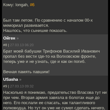
Кому: longah,
#6
Был там летом. По сравнению с началом 00-х
мемориал развивается.
Нашлось, что сынишке показать.
Ойген
»
#8 |
27.03.13 06:20
Брат моей бабушки Трифонов Василий Иванович
пропал без вести где-то на Волховском фронте,
теперь уже и не узнать, где и как он погиб.
Вечная память павшим!
USasha
»
#9 |
27.03.13 09:32
Насколько я понимаю, предательство Власова тут ни
при чем. Вторая армия завязла в болотах еще до
него. Его послали ее спасать, как талантливого
полководца. Но тут он уже не сумел сделать ничего,