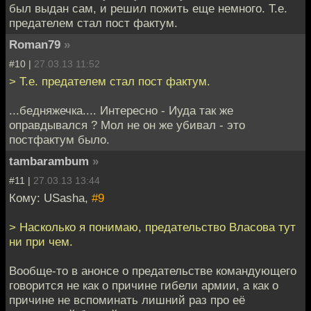
был выдан сам, и решил пожить еще немного. Т.е.
предателем стал пост фактум.
Roman79
»
#10 |
27.03.13 11:52
> Т.е. предателем стал пост фактум.
...бедняжечка.... Интересно - Иуда так же
оправдывался ? Мол не он же убивал - это
постфактум было.
tambarambum
»
#11 |
27.03.13 13:44
Кому: USasha,
#9
> Насколько я понимаю, предательство Власова тут
ни при чем.
Вообще-то в анонсе о предательстве командующего
говорится не как о причине гибели армии, а как о
причине не вспоминать лишний раз про её