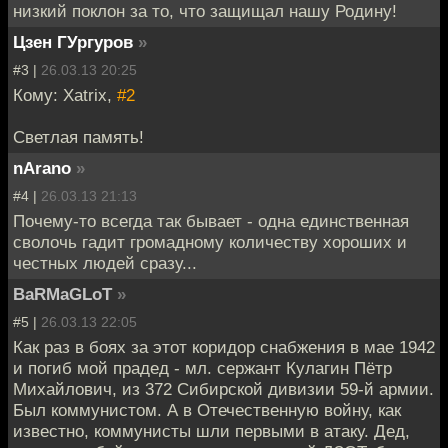
низкий поклон за то, что защищал нашу Родину!
Цзен ГУргуров
»
#3 |
26.03.13 20:25
Кому: Xatrix,
#2
Светлая память!
nArano
»
#4 |
26.03.13 21:13
Почему-то всегда так бывает - одна единственная
сволочь гадит громадному количеству хороших и
честных людей сразу...
BaRMaGLoT
»
#5 |
26.03.13 22:05
Как раз в боях за этот коридор снабжения в мае 1942
и погиб мой прадед - мл. сержант Кулагин Пётр
Михайлович, из 372 Сибирской дивизии 59-й армии.
Был коммунистом. А в Отечественную войну, как
известно, коммунисты шли первыми в атаку. Дед,