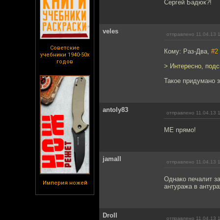
Сергей Бадюк?!
veles
отправлено 11.04.13 
Советские
Кому: Раз-Два,
#2
учебники 1940-50х
годов
> Интересно, под
Такое придумано 
antoly83
отправлено 11.04.13 
МЕ прямо!
jamall
отправлено 11.04.13 
Однако печалит за
Империя ножей
антуража в антура
Droll
отправлено 11.04.13 