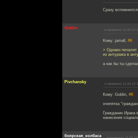
Сразу вспомнился 
Goblin
отправлено 11.04.13 
Кому: jamall,
#6
> Однако печалит 
из антуража в ант
а как бы ты сдела
Pivchansky
отправлено 11.04.13 
Кому: Goblin,
#8
очепятка "граждан
Гражданин Ирака 
нанесения социаль
боярская_колбаса
отправлено 11.04.13