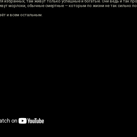
ля избранных, там живут только успешные и богатые. Они ведь и так п
 живут морлоки, обычные смертные — которым по жизни не так сильно п
езёт и всем остальным.