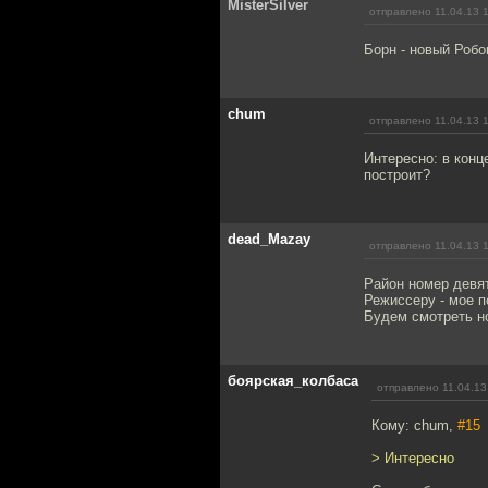
MisterSilver
отправлено 11.04.13 
Борн - новый Робо
chum
отправлено 11.04.13 
Интересно: в кон
построит?
dead_Mazay
отправлено 11.04.13 
Район номер девят
Режиссеру - мое п
Будем смотреть н
боярская_колбаса
отправлено 11.04.13
Кому: chum,
#15
> Интересно