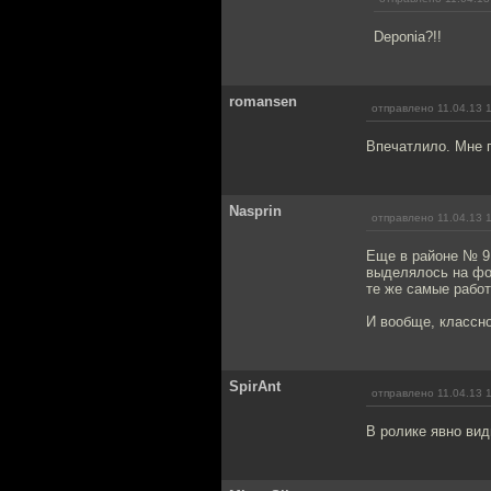
Deponia?!!
romansen
отправлено 11.04.13 
Впечатлило. Мне 
Nasprin
отправлено 11.04.13 
Еще в районе № 9
выделялось на фон
те же самые работ
И вообще, классн
SpirAnt
отправлено 11.04.13 
В ролике явно вид