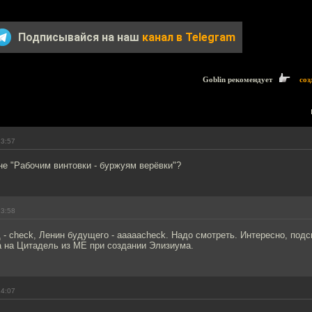
Подписывайся на наш
канал в Telegram
Goblin рекомендует
соз
13:57
е "Рабочим винтовки - буржуям верёвки"?
13:58
- check, Ленин будущего - aaaaacheck. Надо смотреть. Интересно, под
 на Цитадель из МЕ при создании Элизиума.
14:07