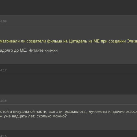
14:09
сматривали ли создатели фильма на Цитадель из МЕ при создании Элиз
задолго до МЕ. Читайте книжки
14:12
14:15
стой в визуальной части, все эти плазмолеты, лучеметы и прочие экзос
ж уже надцать лет, сколько можно?
14:15