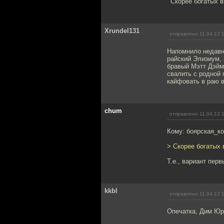
Скорее богатых в
Xrundel131
отправлено 11.04.13 
Напомнило недавни
райский Элизиум, 
бравый Мэтт Дэймо
свалить с родной 
кайфовать в раю 
chum
отправлено 11.04.13 
Кому: боярская_к
> Скорее богатых 
Т.е., вариант перв
kkbl
отправлено 11.04.13 
Опечатка, Дим Юр