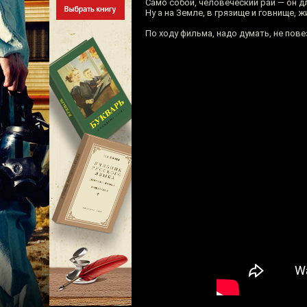
Само собой, человеческий рай — он д
Ну а на Земле, в грязище и говнище,
По ходу фильма, надо думать, не пов