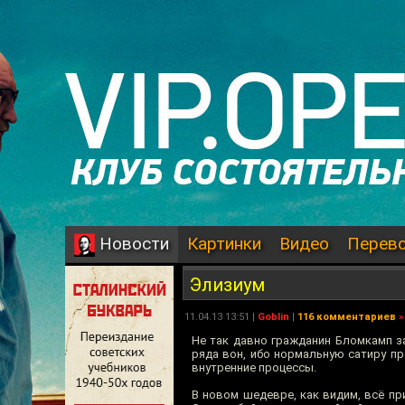
Картинки
Видео
Перев
Новости
Элизиум
11.04.13 13:51 |
Goblin
|
116 комментариев
»
Не так давно гражданин Бломкамп з
ряда вон, ибо нормальную сатиру п
внутренние процессы.
В новом шедевре, как видим, всё при