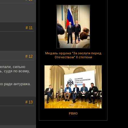
# 11
Медаль ордена "За заслуги перед
# 12
Отечеством" II степени
елали, сильно
, судя по всему,
о ради антуража.
# 13
РВИО