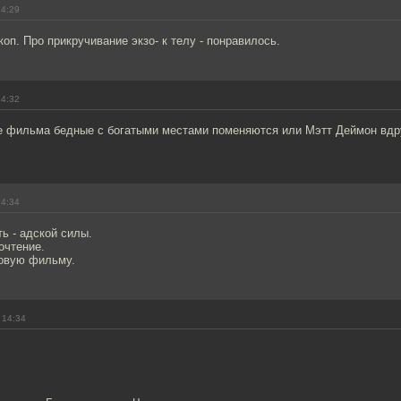
14:29
коп. Про прикручивание экзо- к телу - понравилось.
14:32
це фильма бедные с богатыми местами поменяются или Мэтт Деймон вдр
14:34
ь - адской силы.
очтение.
овую фильму.
 14:34