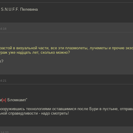
S.N.U.F.F. Пелевина
14:16
застой в визуальной части, все эти плазмолеты, лучеметы и прочие экз
ураж уже надцать лет, сколько можно?
л?
14:21
и
[н]
Бломкамп"
вооружившись технологиями оставшимися после Бури в пустыне, отпра
ной справедливости - надо смотреть!
 14:22