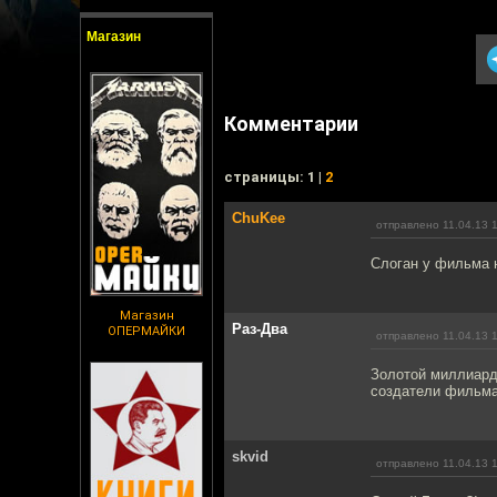
Магазин
Комментарии
cтраницы: 1 |
2
ChuKee
отправлено 11.04.13 
Слоган у фильма н
Магазин
Раз-Два
ОПЕРМАЙКИ
отправлено 11.04.13 
Золотой миллиард 
создатели фильма
skvid
отправлено 11.04.13 