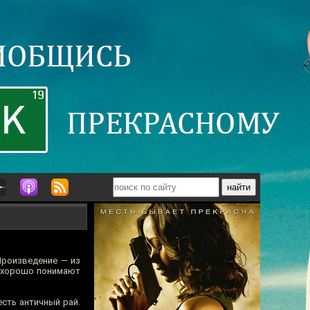
Произведение — из
и хорошо понимают
есть античный рай.