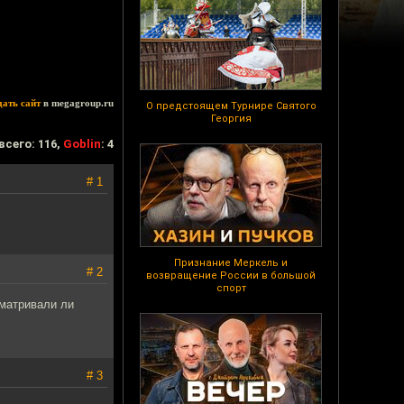
дать сайт
в megagroup.ru
О предстоящем Турнире Святого
Георгия
всего: 116,
Goblin
: 4
# 1
Признание Меркель и
# 2
возвращение России в большой
спорт
сматривали ли
# 3