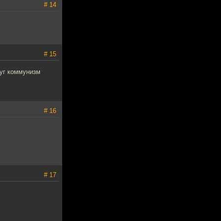
# 14
# 15
уг коммунизм
# 16
# 17