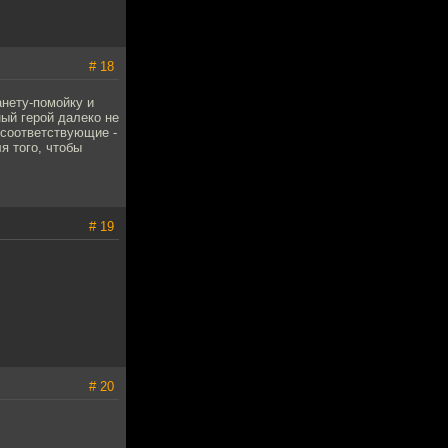
# 18
анету-помойку и
ный герой далеко не
 соответствующие -
я того, чтобы
# 19
# 20