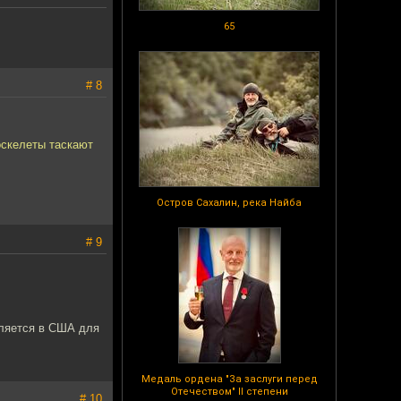
65
# 8
оскелеты таскают
Остров Сахалин, река Найба
# 9
вляется в США для
Медаль ордена "За заслуги перед
Отечеством" II степени
# 10