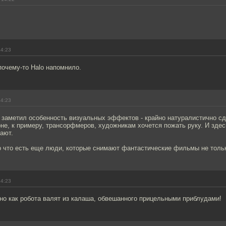
14:23
почему-то Halo напомнило.
14:23
 заметил особенность визуальных эффектов - крайно натуралистично сд
е, к примеру, трансорфмеров, художникам хочется пожать руку. И здесь
ают.
о что есть еще люди, которые снимают фантастические фильмы не тольк
14:23
но как робота валят из калаша, обвешанного прицельными приблудами!