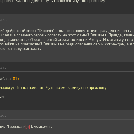
ырежут. Блага поделят. Чуть позже заживут по-прежнему.
14:36
й добротный квест "Deponia". Там тоже присутствует разделение на пл
и задача главного героя - попасть на этот самый Элизиум. Правда, глав
н, а совсем наоборот - лентяй-эгоист по имени Руфус. И мотивы у него
помойки на прекрасный Элизиум не ради спасения своих сограждан, а дл
всю оставшуюся жизнь.
14:37
олбаса,
#17
вырежут. Блага поделят. Чуть позже заживут по-прежнему.
ый!
14:37
ич. "Граждани
[н]
Бломкамп".