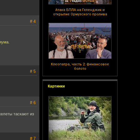
Атака БПЛА на Геленджик и
открытие Ормузского пролива
# 4
иума.
Клеопатра, часть 2: финансовое
болото
# 5
Картинки
# 6
келеты таскают из
# 7