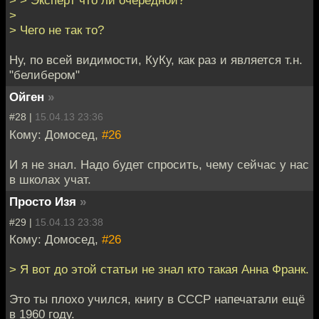
> > Эксперт что ли очередной?
>
> Чего не так то?
Ну, по всей видимости, КуКу, как раз и является т.н.
"белибером"
Ойген
»
#28 |
15.04.13 23:36
Кому: Домосед,
#26
И я не знал. Надо будет спросить, чему сейчас у нас
в школах учат.
Просто Изя
»
#29 |
15.04.13 23:38
Кому: Домосед,
#26
> Я вот до этой статьи не знал кто такая Анна Франк.
Это ты плохо учился, книгу в СССР напечатали ещё
в 1960 году.