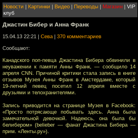
Новости
|
Картинки
|
Видео
|
Переводы
|
Магазин
|
VIP
клуб
Джастин Бибер и Анна Франк
15.04.13 22:21
|
Сева
|
370 комментариев
Сообщают:
Канадского поп-певца Джастина Бибера обвинили в
неуважении к памяти Анны Франк, — сообщило 14
апреля CNN. Причиной критики стала запись в книге
отзывов Музея Анны Франк в Амстердаме, который
19-летний певец посетил 12 апреля вместе с
друзьями и телохранителями.
Запись приводится на странице Музея в Facebook:
«Просто потрясающе побывать здесь. Анна была
замечательной девочкой. Надеюсь, она была бы
белибером» (belieber — фанат Джастина Бибера —
прим. «Ленты.ру»).