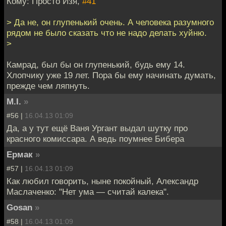
Кому: Просто Изя,
#41
> Да не, он глупенький очень. А человека разумного
рядом не было сказать что не надо делать хуйню.
>
Камрад, был бы он глупенький, будь ему 14.
Хлопчику уже 19 лет. Пора бы ему начинать думать,
прежде чем ляпнуть.
M.I.
»
#56 |
16.04.13 01:09
Да, а у тут ещё Ваня Ургант выдал шутку про
красного комиссара. А ведь поумнее Бибера
Ермак
»
#57 |
16.04.13 01:09
Как любил говорить, ныне покойный, Александр
Маслаченко: "Нет ума — считай калека".
Gosan
»
#58 |
16.04.13 01:09