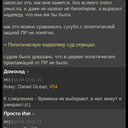
написал это, как мне кажется, без всякого злого
умысла. и даже не назвал её белибером, а выразил
надежду, что она им бы была.
как это можно сравнивать сугубо с политической
акцией ПР не понятно.
> Политическую подоплеку суд отрицал.
судом было доказано, что в церкви политических
прокламаций от ПР не было.
Домосед
»
#61 |
16.04.13 01:15
Кому: Daniel Ocean,
#54
К сожалению - Времена не выбирают, в них живут и
умирают.(с)
Просто Изя
»
#62 |
16.04.13 01:17