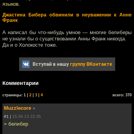
языков.
Джастина Бибера обвинили в неуважении к Анне
Франк
А написал бы что-нибудь умное — многие белиберы
не узнали бы о существовании Анны Франк никогда.
Да и о Холокосте тоже.
Вступай в нашу
группу ВКонтакте
Комментарии
cтраницы: 1 |
2
|
3
|
4
всего: 370
Muzzlecore
»
#1 |
15.04.13 22:35
> белибер