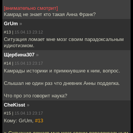
[внимательно смотрит]
Камрад не знает кто такая Анна Франк?
GrUm
»
#13 |
15.04.13 23:12
Ситуация ломает мне мозг своим парадоксальным
идиотизмом.
Щербина307
»
#14 |
15.04.13 23:17
Камрады историки и примкнувшие к ним, вопрос.
Слышал не один раз что дневник Анны подделка.
Что про это говорит наука?
CheKisst
»
#15 |
15.04.13 23:17
Кому: GrUm,
#13
> Ситуация ломает мне мозг своим парадоксальным