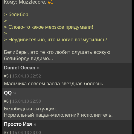
Кому: Muzzlecore,
#1
> белибер
>
> Слово-то какое мерзкое придумали!
>
> Неудивительно, что многие возмутились!
Белиберы, это те кто любит слушать всякую
белиберду видимо...
Daniel Ocean
»
#5 |
15.04.13 22:52
Мальчика совсем заела звездная болезнь.
QQ
»
#6 |
15.04.13 22:58
Безобидная ситуация.
Нормальный пацан-малолетний исполнитель.
Просто Изя
»
#7 |
15.04.13 23:00