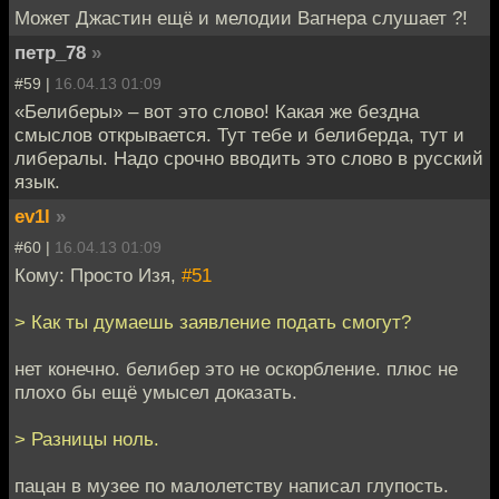
Может Джастин ещё и мелодии Вагнера слушает ?!
петр_78
»
#59 |
16.04.13 01:09
«Белиберы» – вот это слово! Какая же бездна
смыслов открывается. Тут тебе и белиберда, тут и
либералы. Надо срочно вводить это слово в русский
язык.
ev1l
»
#60 |
16.04.13 01:09
Кому: Просто Изя,
#51
> Как ты думаешь заявление подать смогут?
нет конечно. белибер это не оскорбление. плюс не
плохо бы ещё умысел доказать.
> Разницы ноль.
пацан в музее по малолетству написал глупость.