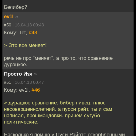
Белибер?
ev1l
»
#50 |
16.04.13 00:43
Кому: Tef,
#48
> Это все меняет!
речь не про "меняет", а про то, что сравнение
дурацкое.
Просто Изя
»
#51 |
16.04.13 00:47
Кому: ev1l,
#46
> дурацкое сравнение. бибер пивец, плюс
несовершеннолетний. а пусси райт, ты и сам
написал, прошмандовки. причём сугубо
политические.
Насколько я помню у Пуси Райотс оскорбленными