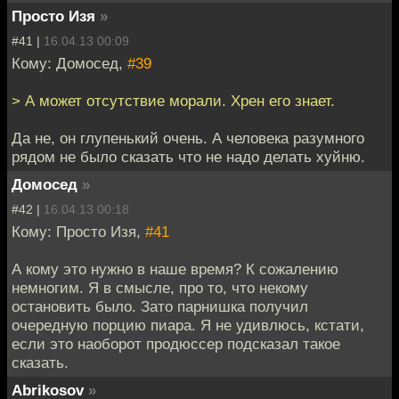
Просто Изя
»
#41 |
16.04.13 00:09
Кому: Домосед,
#39
> А может отсутствие морали. Хрен его знает.
Да не, он глупенький очень. А человека разумного
рядом не было сказать что не надо делать хуйню.
Домосед
»
#42 |
16.04.13 00:18
Кому: Просто Изя,
#41
А кому это нужно в наше время? К сожалению
немногим. Я в смысле, про то, что некому
остановить было. Зато парнишка получил
очередную порцию пиара. Я не удивлюсь, кстати,
если это наоборот продюссер подсказал такое
сказать.
Abrikosov
»