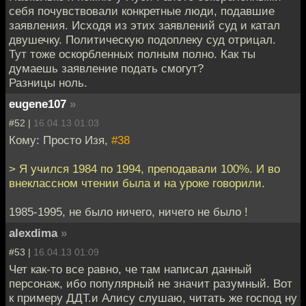
себя почувствовали конкретные люди, подавшие
заявления. Исходя из этих заявлений суд и катал
двушечку. Политическую подоплеку суд отрицал.
Тут тоже оскорбленных полным полно. Как ты
думаешь заявление подать смогут?
Разницы ноль.
eugene107
»
#52 |
16.04.13 01:03
Кому: Просто Изя,
#38
> Я учился 1984 по 1994, преподавали 100%. И во
внеклассном чтении была и на уроке говорили.
1985-1995, не было ничего, ничего не было !
alexdima
»
#53 |
16.04.13 01:09
Чет как-то все равно, че там написал данный
персонаж, ибо популярный не значит разумный. Вот
к примеру ДДТ.и Алису слушаю, читать же господ ну