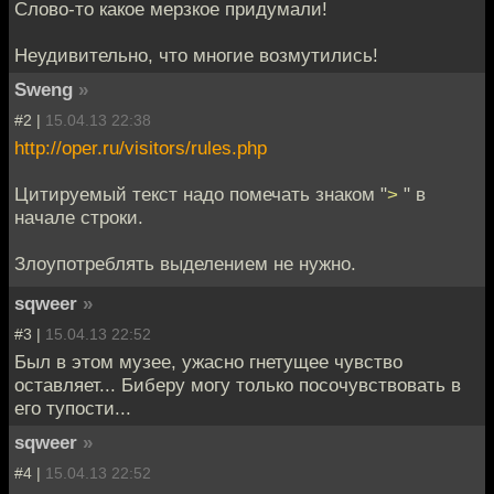
Слово-то какое мерзкое придумали!
Неудивительно, что многие возмутились!
Sweng
»
#2 |
15.04.13 22:38
http://oper.ru/visitors/rules.php
Цитируемый текст надо помечать знаком "
>
" в
начале строки.
Злоупотреблять выделением не нужно.
sqweer
»
#3 |
15.04.13 22:52
Был в этом музее, ужасно гнетущее чувство
оставляет... Биберу могу только посочувствовать в
его тупости...
sqweer
»
#4 |
15.04.13 22:52