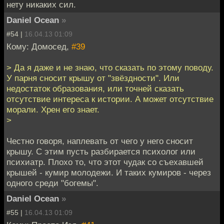
нету никаких сил.
Daniel Ocean
»
#54 |
16.04.13 01:09
Кому: Домосед,
#39
> Да я даже и не знаю, что сказать по этому поводу.
У парня сносит крышу от "звёздности". Или
недостаток образования, или точней сказать
отсутствие интереса к истории. А может отсутствие
морали. Хрен его знает.
>
Честно говоря, наплевать от чего у него сносит
крышу. С этим пусть разбирается психолог или
психиатр. Плохо то, что этот чудак со съехавшей
крышей - кумир молодежи. И таких кумиров - через
одного среди "богемы".
Daniel Ocean
»
#55 |
16.04.13 01:09