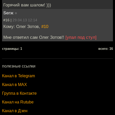
Горячий вам шалом! )))
Serж
»
#16 |
29.04.13 12:14
Кому: Олег Зотов,
#10
Мне ответил сам Олег Зотов!!
[упал под стул]
cтраницы: 1
всего: 16
полезные ссылки
Канал в Telegram
Канал в MAX
Группа в Контакте
Канал на Rutube
Канал в Дзен