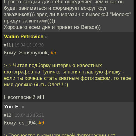
Просто каждый для себя определяет, чем и как он
будет заниматься и формирует вокруг круг
заказчиков))) вряд ли в магазин с вывеской "Молоко"
придут за книгами))))
Хорошего всем дня и привет из Вегаса))
Vadim Petrovich
»
#11 |
19.04.13 10:30
Кому: Snusmymrik,
#5
> > Читая подборку интервью известных
фотографов на Тупичке, я понял главную фишку -
если ты хочешь стать знатным фотографом, то твое
имя должно быть Олег!!! :)
Несогласный я!!!
Yuri E.
»
#12 |
19.04.13 15:21
Кому: cs_994,
#6
> Творчества в коммерческой фотографии нет