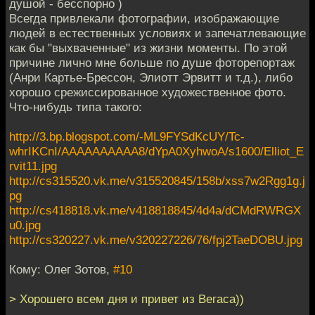
душой - бесспорно )
Всегда привлекали фотографии, изображающие
людей в естественных условиях и запечатлевающие
как бы "выхваченные" из жизни моменты. По этой
причине лично мне больше по душе фоторепортаж
(Анри Картье-Брессон, Элиотт Эрвитт и т.д.), либо
хорошо срежиссированное художественное фото.
Что-нибудь типа такого:
http://3.bp.blogspot.com/-ML9FYSdKcUY/Tc-
whrIKCnI/AAAAAAAAAA8/dYpA0XyhwoA/s1600/Elliot_E
rvit11.jpg
http://cs315520.vk.me/v315520845/158b/xss7w2Rgg1g.j
pg
http://cs418818.vk.me/v418818845/4d4a/dCMdRWRGX
u0.jpg
http://cs320227.vk.me/v320227226/76/fpj2TaeDOBU.jpg
Кому: Олег Зотов,
#10
> Хорошего всем дня и привет из Вегаса))