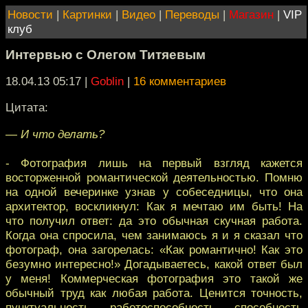
Новости
|
Картинки
|
Видео
|
Переводы
|
Магазин
|
VIP
клуб
Интервью с Олегом Титяевым
18.04.13 05:17
|
Goblin
|
16 комментариев
Цитата:
— И что делать?
- Фотография лишь на первый взгляд кажется
восторженной романтической деятельностью. Помню
на одной вечеринке узнав у собеседницы, что она
архитектор, воскликнул: Как я мечтаю им быть! На
что получил ответ: да это обычная скучная работа.
Когда она спросила, чем занимаюсь я и я сказал что
фотограф, она загорелась: «Как романтично! Как это
безумно интересно!» Догадываетесь, какой ответ был
у меня! Коммерческая фотография это такой же
обычный труд как любая работа. Ценится точность,
пунктуальность, работоспособность, способность