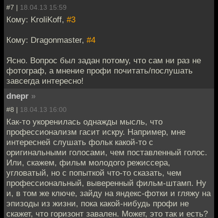
#7 |
18.04.13 15:59
Кому: KroliKoff,
#3
Кому: Dragonmaster,
#4
Ясно. Вопрос был задан потому, что сам ни раз не
фотограф, а мнение профи почитать/послушать
завсегда интересно!
dnepr
»
#8 |
18.04.13 16:00
Как-то укоренилась однажды мысль, что
профессионализм гасит искру. Например, мне
интересней слушать фольк какой-то с
оригинальными голосами, чем поставленный голос.
Или, скажем, фильм молодого режиссера,
угловатый, но с попыткой что-то сказать, чем
профессиональный, выверенный фильм-штамп. Ну
и, в том же ключе, зайду на яндекс-фотки и гляжу на
эпизоды из жизни, пока какой-нибудь профи не
скажет, что горизонт завален. Может, это так и есть?