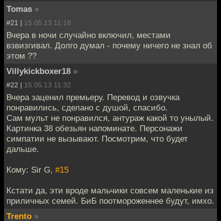
Tomas
»
#21 |
15.05.13 11:18
Вчера в ночи случайно включил, местами
взвизгивал. Долго думал - почему ничего не знал об
этом ??
Villykickboxer18
»
#22 |
15.05.13 11:32
Вчера заценил премьеру. Перевод и озвучка
понравились, сделано с душой, спасибо.
Сам мульт не понравился, антураж какой то унылый.
Картинка 38 обезьян напоминате. Персонажи
симпатии не вызывают. Посмотрим, что будет
дальше.
Кому: Sir G,
#15
Кстати да, эти вроде мальчики совсем маленькие из
приличных семей. БиБ поотмороженнее будут, имхо.
Trento
»