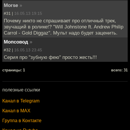
Morse
»
#31 |
16.05.13 19:15
Почему никто не спрашивает про отличный трек,
звучащий в ролике!? "Will Johnstone ft. Andrew Philip
Carrol - Gold Diggaz". Мульт надо будет заценить.
Мопсовод
»
#32 |
16.05.13 23:45
Серия про "зубную фею" просто жесть!!!
cтраницы: 1
всего: 31
полезные ссылки
Канал в Telegram
Канал в MAX
Группа в Контакте