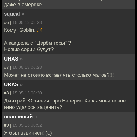
даже в америке
squeal
»
#6 |
15.05.13 03:23
Кому: Goblin,
#4
А как дела с "Царём горы" ?
Новые серии будут?
URAS
»
#7 |
15.05.13 06:28
Может не стоило вставлять столько матов?!!!
URAS
»
#8 |
15.05.13 06:30
Дмитрий Юрьевич, про Валерия Харламова новое
кино удалось заценить?
велосипый
»
#9 |
15.05.13 06:52
Я был взвинчен! (c)