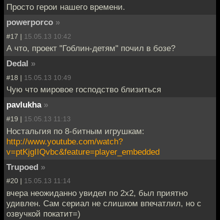
Просто герои нашего времени.
powerporco
»
#17 |
15.05.13 10:42
А что, проект "Гоблин-детям" почил в бозе?
Dedal
»
#18 |
15.05.13 10:49
Чую что мировое господство близиться
pavlukha
»
#19 |
15.05.13 11:13
Ностальгия по 8-битным игрушкам:
http://www.youtube.com/watch?
v=ptKjgIIQvbc&feature=player_embedded
Trupoed
»
#20 |
15.05.13 11:14
вчера неожиданно увидел по 2х2, был приятно
удивлен. Сам сериал не слишком впечатлил, но с
озвучкой покатит=)