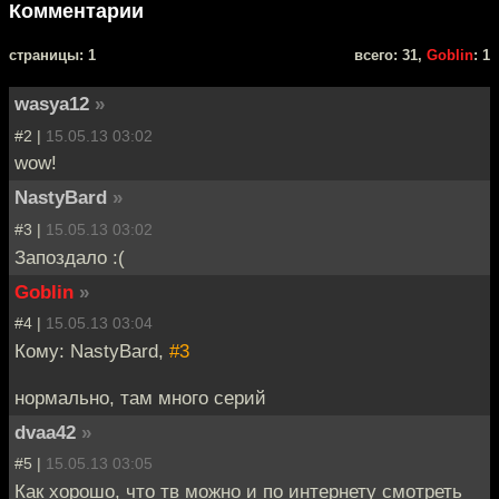
Комментарии
cтраницы: 1
всего: 31,
Goblin
: 1
wasya12
»
#2 |
15.05.13 03:02
wow!
NastyBard
»
#3 |
15.05.13 03:02
Запоздало :(
Goblin
»
#4 |
15.05.13 03:04
Кому: NastyBard,
#3
нормально, там много серий
dvaa42
»
#5 |
15.05.13 03:05
Как хорошо, что тв можно и по интернету смотреть