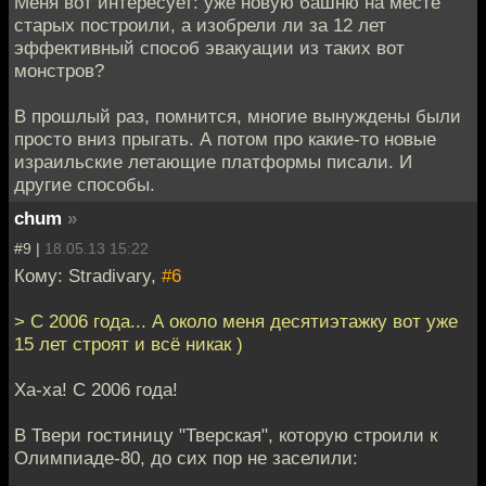
Меня вот интересует: уже новую башню на месте
старых построили, а изобрели ли за 12 лет
эффективный способ эвакуации из таких вот
монстров?
В прошлый раз, помнится, многие вынуждены были
просто вниз прыгать. А потом про какие-то новые
израильские летающие платформы писали. И
другие способы.
chum
»
#9 |
18.05.13 15:22
Кому: Stradivary,
#6
> C 2006 года... А около меня десятиэтажку вот уже
15 лет строят и всё никак )
Ха-ха! С 2006 года!
В Твери гостиницу "Тверская", которую строили к
Олимпиаде-80, до сих пор не заселили: