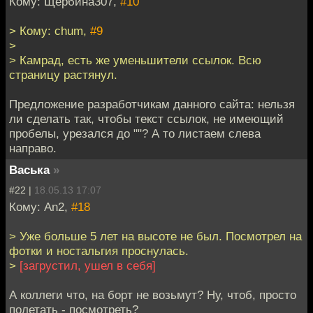
Кому: Щербина307,
#10
> Кому: chum,
#9
>
> Камрад, есть же уменьшители ссылок. Всю
страницу растянул.
Предложение разработчикам данного сайта: нельзя
ли сделать так, чтобы текст ссылок, не имеющий
пробелы, урезался до "
"? А то листаем слева
направо.
Васька
»
#22 |
18.05.13 17:07
Кому: An2,
#18
> Уже больше 5 лет на высоте не был. Посмотрел на
фотки и ностальгия проснулась.
>
[загрустил, ушел в себя]
А коллеги что, на борт не возьмут? Ну, чтоб, просто
полетать - посмотреть?