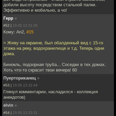
добили высоту посредством стальной палки.
Эффективно и мобильно, а чо!
Герр
»
#52 |
19.05.13 21:25
Кому: An2,
#15
> Живу на окраине, был обалденный вид с 15-го
этажа на реку, водохранилище и т.д. Теперь одни
дома.
Бинокль, подзорная труба... Соседки в тех домах.
Хоть что-то скрасит твои вечера! 60
Пуерториканец
»
#53 |
19.05.13 22:44
Глянул комментарии, насладился - коллекция
анекдотов)
elvin
»
#54 |
19.05.13 23:31