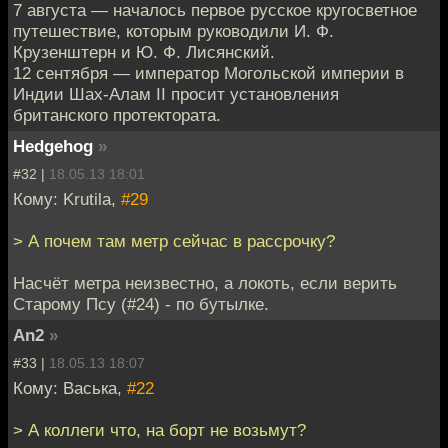
7 августа — началось первое русское кругосветное
путешествие, которым руководили И. Ф.
Крузенштерн и Ю. Ф. Лисянский.
12 сентября — император Могольской империи в
Индии Шах-Алам II просит установления
британского протектората.
Hedgehog
»
#32 |
18.05.13 18:01
Кому: Krutila,
#29
> А почем там метр сейчас в рассрочку?
Насчёт метра неизвестно, а локоть, если верить
Старому Псу (#24) - по бутылке.
An2
»
#33 |
18.05.13 18:07
Кому: Васька,
#22
> А коллеги что, на борт не возьмут?