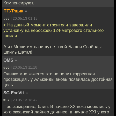
Компенсируют.
ПТУРщик
»
#55 |
20.05.13 01:13
> На данный момент строители завершили
установку на небоскреб 124-метрового стального
шпиля.
А из Мекки им напишут: я твой Башня Свободы
шпиль шатал!
QMS
»
#56 |
20.05.13 11:18
Однако мне кажется это не полит корректная
провокация , у Алькаиды вновь появилась достойная
цель.
SG EscVit
»
#57 |
20.05.13 18:42
Писькомеряние, блин. В начале XX века мерялись у
кого океанский лайнер длиннее, в начале XXI у кого