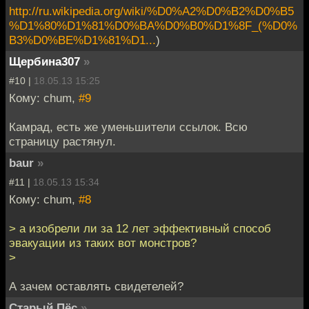
http://ru.wikipedia.org/wiki/%D0%A2%D0%B2%D0%B5
%D1%80%D1%81%D0%BA%D0%B0%D1%8F_(%D0%
B3%D0%BE%D1%81%D1...
)
Щербина307
»
#10 |
18.05.13 15:25
Кому: chum,
#9
Камрад, есть же уменьшители ссылок. Всю
страницу растянул.
baur
»
#11 |
18.05.13 15:34
Кому: chum,
#8
> а изобрели ли за 12 лет эффективный способ
эвакуации из таких вот монстров?
>
А зачем оставлять свидетелей?
Старый Пёс
»