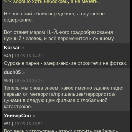
> > Хорошо хоть небоскрёб, а не мечеть.
Не внешний облик определяет, а внутренне
содержание.
Вот станет мэром Н.-Й.-кого градообразования
нужный человек, и всё переменится к лучшему.
Korsar
»
#49 |
19.05.13 14:32
Суровые парни - американские строители на фотках.
duch05
»
#50 |
19.05.13 15:18
Теперь мы снова знаем, какое именно здание падет
первым от метеорита/пришельцев/террористов/
цунами в следующем фильме о глобальной
катастрофе.
УниверСол
»
#51 |
19.05.13 15:52
Вот ведь хитрожопые - этажи строить заебались,