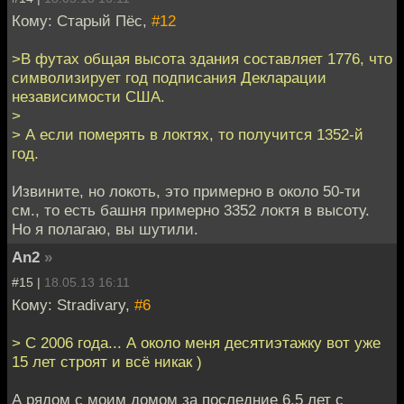
Кому: Старый Пёс,
#12
>В футах общая высота здания составляет 1776, что
символизирует год подписания Декларации
независимости США.
>
> А если померять в локтях, то получится 1352-й
год.
Извините, но локоть, это примерно в около 50-ти
см., то есть башня примерно 3352 локтя в высоту.
Но я полагаю, вы шутили.
An2
»
#15 |
18.05.13 16:11
Кому: Stradivary,
#6
> C 2006 года... А около меня десятиэтажку вот уже
15 лет строят и всё никак )
А рядом с моим домом за последние 6,5 лет с