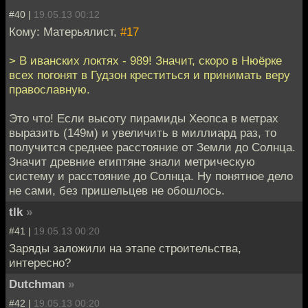
#40 |
19.05.13 00:12
Кому: Матерьялист,
#17
> В иванских локтях - 989! Значит, скоро в Нюёрке
всех погонят в Гудзон креститься и принимать веру
православную.
Это что! Если высоту пирамиды Хеопса в метрах
выразить (149м) и увеличить в миллиард раз, то
получится среднее расстояние от Земли до Солнца.
Значит древние египтяне знали метрическую
систему и расстояние до Солнца. Ну понятное дело
не сами, без пришельцев не обошлось.
tlk
»
#41 |
19.05.13 00:20
Заряды заложили на этапе строительства,
интересно?
Dutchman
»
#42 |
19.05.13 00:20