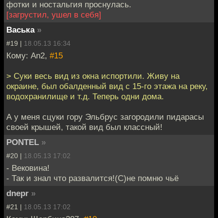
фотки и ностальгия проснулась.
[загрустил, ушел в себя]
Васька
»
#19 |
18.05.13 16:34
Кому: An2,
#15
> Суки весь вид из окна испортили. Живу на
окраине, был обалденный вид с 15-го этажа на реку,
водохранилище и т.д. Теперь одни дома.
А у меня сцуки гору Эльбрус загородили пидарасы
своей крышей, такой вид был классный!
PONTEL
»
#20 |
18.05.13 17:02
- Вековина!
- Так и знал что развалится!(С)не помню чьё
dnepr
»
#21 |
18.05.13 17:02