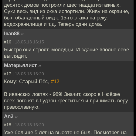
десяток домов построили шестнадцатиэтажных.
Суки весь вид из окна испортили. Живу на окраине,
был обалденный вид с 15-го этажа на реку,
водохранилище и т.д. Теперь одни дома.
lean88
»
#16 |
18.05.13 16:15
Быстро они строят, молодцы. И здание вполне себе
выглядит.
Матерьялист
»
#17 |
18.05.13 16:20
Кому: Старый Пёс,
#12
В иванских локтях - 989! Значит, скоро в Нюёрке
всех погонят в Гудзон креститься и принимать веру
православную.
An2
»
#18 |
18.05.13 16:20
Уже больше 5 лет на высоте не был. Посмотрел на