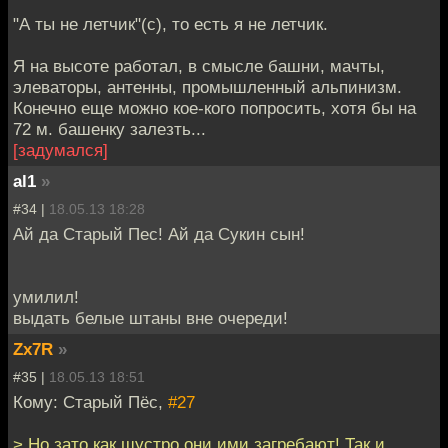
"А ты не летчик"(с), то есть я не летчик.
Я на высоте работал, в смысле башни, мачты,
элеваторы, антенны, промышленный альпинизм.
Конечно еще можно кое-кого попросить, хотя бы на
72 м. башенку залезть...
[задумался]
al1
»
#34 |
18.05.13 18:28
Ай да Старый Пес! Ай да Сукин сын!
умилил!
выдать белые штаны вне очереди!
Zx7R
»
#35 |
18.05.13 18:51
Кому: Старый Пёс,
#27
> Но зато как шустро они ими загребают! Так и