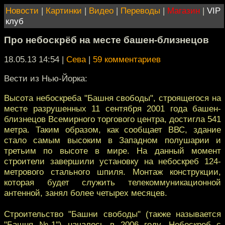
Новости
|
Картинки
|
Видео
|
Переводы
|
Магазин
|
VIP
клуб
Про небоскрёб на месте башен-близнецов
18.05.13 14:54
|
Сева
|
59 комментариев
Вести из Нью-Йорка:
Высота небоскреба "Башня свободы", строящегося на
месте разрушенных 11 сентября 2001 года башен-
близнецов Всемирного торгового центра, достигла 541
метра. Таким образом, как сообщает ВВС, здание
стало самым высоким в Западном полушарии и
третьим по высоте в мире. На данный момент
строители завершили установку на небоскреб 124-
метрового стального шпиля. Монтаж конструкции,
которая будет служить телекоммуникационной
антенной, занял более четырех месяцев.
Строительство "Башни свободы" (также называется
"Башня №1") началось в 2006 году. Небоскреб с