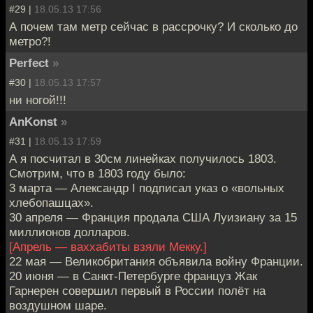
#29 |
18.05.13 17:56
А почем там метр сейчас в рассрочку? И сколько до
метро?!
Perfect
»
#30 |
18.05.13 17:57
ни ногой!!!
AnKonst
»
#31 |
18.05.13 17:59
А я посчитал в 30см линейках получилось 1803.
Смотрим, что в 1803 году было:
3 марта — Александр I подписал указ о «вольных
хлебопашцах».
30 апреля — Франция продала США Луизиану за 15
миллионов долларов.
[Апрель — ваххабиты взяли Мекку.]
22 мая — Великобритания объявила войну Франции.
20 июня — в Санкт-Петербурге француз Жак
Гарнерен совершил первый в России полёт на
воздушном шаре.