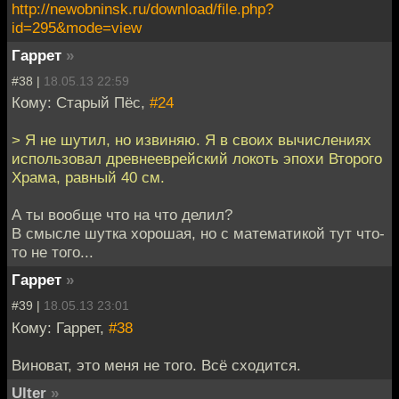
http://newobninsk.ru/download/file.php?
id=295&mode=view
Гаррет
»
#38 |
18.05.13 22:59
Кому: Старый Пёс,
#24
> Я не шутил, но извиняю. Я в своих вычислениях
использовал древнееврейский локоть эпохи Второго
Храма, равный 40 см.
А ты вообще что на что делил?
В смысле шутка хорошая, но с математикой тут что-
то не того...
Гаррет
»
#39 |
18.05.13 23:01
Кому: Гаррет,
#38
Виноват, это меня не того. Всё сходится.
Ulter
»