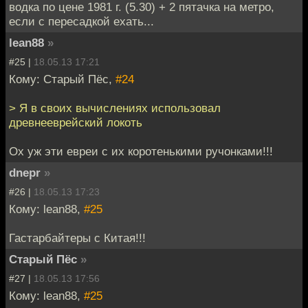
водка по цене 1981 г. (5.30) + 2 пятачка на метро,
если с пересадкой ехать...
lean88
»
#25 |
18.05.13 17:21
Кому: Старый Пёс,
#24
> Я в своих вычислениях использовал
древнееврейский локоть
Ох уж эти евреи с их коротенькими ручонками!!!
dnepr
»
#26 |
18.05.13 17:23
Кому: lean88,
#25
Гастарбайтеры с Китая!!!
Старый Пёс
»
#27 |
18.05.13 17:56
Кому: lean88,
#25