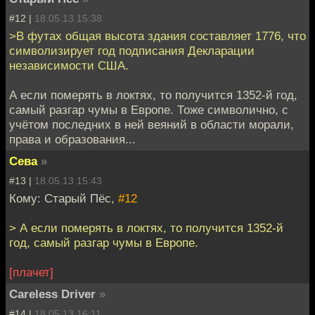
#12 |
18.05.13 15:38
>В футах общая высота здания составляет 1776, что
символизирует год подписания Декларации
независимости США.
А если померять в локтях, то получится 1352-й год,
самый разгар чумы в Европе. Тоже символично, с
учётом последних в ней веяний в области морали,
права и образования...
Сева
»
#13 |
18.05.13 15:43
Кому: Старый Пёс,
#12
> А если померять в локтях, то получится 1352-й
год, самый разгар чумы в Европе.
[плачет]
Careless Driver
»
#14 |
18.05.13 16:11