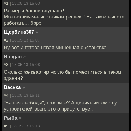
#1 |
18.05.13 15:03
Размеры башни внушают!
Монтажникам-высотникам респект! На такой высоте
работать... бррр!
Щербина307
»
#2 |
18.05.13 15:07
Ну вот и готова новая мишенная обстановка.
Huligan
»
#3 |
18.05.13 15:08
Сколько же квартир могло бы поместиться в таком
здании?
Васька
»
#4 |
18.05.13 15:11
"Башня свободы", говорите? А циничный юмор у
устроителей всего этого присутствует.
Рыбa
»
#5 |
18.05.13 15:13