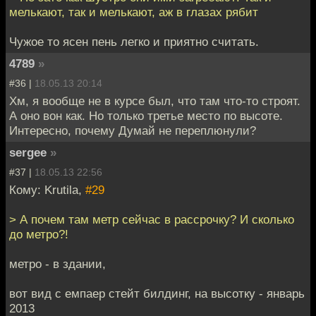
мелькают, так и мелькают, аж в глазах рябит
Чужое то ясен пень легко и приятно считать.
4789
»
#36 |
18.05.13 20:14
Хм, я вообще не в курсе был, что там что-то строят.
А оно вон как. Но только третье место по высоте.
Интересно, почему Думай не переплюнули?
sergee
»
#37 |
18.05.13 22:56
Кому: Krutila,
#29
> А почем там метр сейчас в рассрочку? И сколько
до метро?!
метро - в здании,
вот вид с емпаер стейт билдинг, на высотку - январь
2013