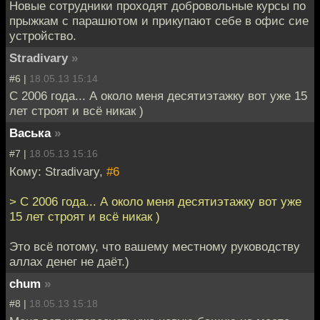
Новые сотрудники проходят добровольные курсы по
прыжкам с парашютом и прикупают себе в офис сие
устройство.
Stradivary
»
#6 |
18.05.13 15:14
C 2006 года... А около меня десятиэтажку вот уже 15
лет строят и всё никак )
Васька
»
#7 |
18.05.13 15:16
Кому: Stradivary,
#6
> C 2006 года... А около меня десятиэтажку вот уже
15 лет строят и всё никак )
Это всё потому, что вашему местному руководству
аллах денег не даёт.)
chum
»
#8 |
18.05.13 15:18