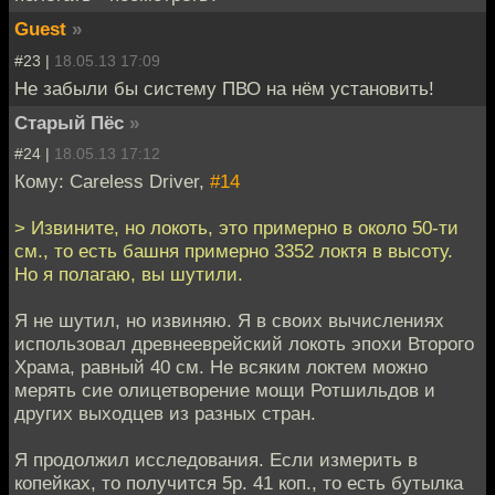
Guest
»
#23 |
18.05.13 17:09
Не забыли бы систему ПВО на нём установить!
Старый Пёс
»
#24 |
18.05.13 17:12
Кому: Careless Driver,
#14
> Извините, но локоть, это примерно в около 50-ти
см., то есть башня примерно 3352 локтя в высоту.
Но я полагаю, вы шутили.
Я не шутил, но извиняю. Я в своих вычислениях
использовал древнееврейский локоть эпохи Второго
Храма, равный 40 см. Не всяким локтем можно
мерять сие олицетворение мощи Ротшильдов и
других выходцев из разных стран.
Я продолжил исследования. Если измерить в
копейках, то получится 5р. 41 коп., то есть бутылка