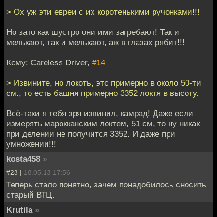
> Ох уж эти евреи с их коротенькими ручонками!!!
Но зато как шустро они ими загребают! Так и
мелькают, так и мелькают, аж в глазах рябит!!!
Кому: Careless Driver,
#14
> Извините, но локоть, это примерно в около 50-ти
см., то есть башня примерно 3352 локтя в высоту.
Всё-таки я тебя зря извинил, камрад! Даже если
измерять марокканским локтем, 51 см, то ну никак
при делении не получится 3352. И даже при
умножении!!!
kosta458
»
#28 |
18.05.13 17:56
Теперь стало понятно, зачем понадобилось сносить
старый ВТЦ.
Krutila
»