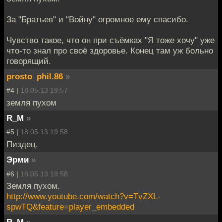
За "Братьев" и "Войну" огромное ему спасибо.
Чувство такое, что он при съёмках "Я тоже хочу" уже
что-то знал про своё здоровье. Конец там уж больно
говорящий.
prosto_phil.86
»
#4 |
18.05.13 19:57
земля пухом
R_M
»
#5 |
18.05.13 19:58
Пиздец.
Эрми
»
#6 |
18.05.13 19:58
Земля пухом.
http://www.youtube.com/watch?v=TvZXL-
spwTQ&feature=player_embedded