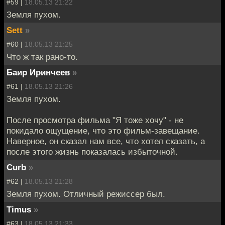
#59 |
18.05.13 21:22
Земля пухом.
Sett
»
#60 |
18.05.13 21:25
Что ж так рано-то.
Баир Иринчеев
»
#61 |
18.05.13 21:26
Земля пухом.
После просмотра фильма "Я тоже хочу" - не
покидало ощущение, что это фильм-завещание.
Наверное, он сказал нам все, что хотел сказать, а
после этого жизнь показалась избыточной.
Curb
»
#62 |
18.05.13 21:28
Земля пухом. Отличный режиссер был.
Timus
»
#63 |
18.05.13 21:33