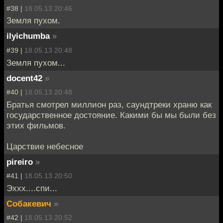
#38 |
18.05.13 20:46
Земля пухом.
ilyichumba
»
#39 |
18.05.13 20:48
Земля пухом...
docent42
»
#40 |
18.05.13 20:48
Братья смотрел миллион раз, саундтреки храню как
государственное достояние. Какими бы мы были без
этих фильмов.
Царствие небесное
pireiro
»
#41 |
18.05.13 20:50
Эххх....спи...
Собакевич
»
#42 |
18.05.13 20:52