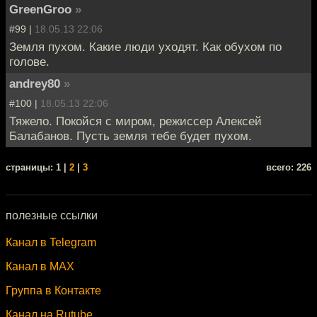
GreenGroo
»
#99 |
18.05.13 22:06
Земля пухом. Какие люди уходят. Как обухом по
голове.
andrey80
»
#100 |
18.05.13 22:06
Тяжело. Покойся с миром, режиссер Алексей
Балабанов. Пусть земля тебе будет пухом.
cтраницы: 1 |
2
|
3
всего: 226
полезные ссылки
Канал в Telegram
Канал в MAX
Группа в Контакте
Канал на Rutube