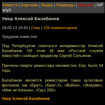
Новости
|
Картинки
|
Видео
|
Переводы
|
Магазин
|
VIP
клуб
Умер Алексей Балабанов
18.05.13 19:43
|
Сева
|
226 комментариев
Траурное известие:
Под Петербургом скончался кинорежиссер Алексей
Балабанов. Об этом 18 мая «Русской службе
новостей» сообщил продюсер Сергей Сельянов.
Причина смерти режиссера неизвестна. Ему было 54
года.
Балабанов является режиссером таких культовых
фильмов, как «Брат», «Брат-2», «Война», «Жмурки»,
«Мне не больно», «Груз 200».
Умер Алексей Балабанов