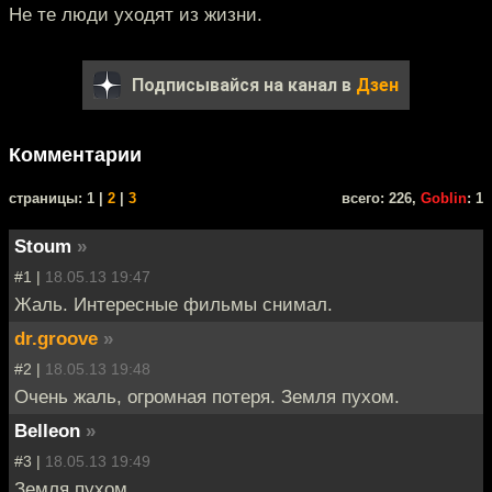
Не те люди уходят из жизни.
Подписывайся на канал в
Дзен
Комментарии
cтраницы: 1 |
2
|
3
всего: 226,
Goblin
: 1
Stoum
»
#1 |
18.05.13 19:47
Жаль. Интересные фильмы снимал.
dr.groove
»
#2 |
18.05.13 19:48
Очень жаль, огромная потеря. Земля пухом.
Belleon
»
#3 |
18.05.13 19:49
Земля пухом.