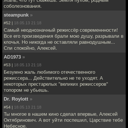
Жаль, что тут скажешь. Земля пухом, родным
соболезнования.
steampunk
»
#52 |
18.05.13 21:18
Самый неоднозначный режиссёр современнности!
Все его произведения брали мою душу, разрывали в
клочья. Но никогда не оставляли равнодушным...
Спи спокойно, Алексей.
AD1973
»
#53 |
18.05.13 21:18
Безумно жаль любимого отечественного
режиссера... Действительно не те уходят. А
некоторых престарелых "великих режиссеров"
топором не убьешь.
Dr. Roylott
»
#54 |
18.05.13 21:18
Ты многое в нашем кино сделал впервые, Алексей
Октябринович. А вот уйти поспешил, Царствие тебе
Небесное.