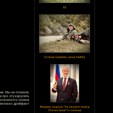
65
Остров Сахалин, река Найба
ми. Мы не поехали,
а про эту карусель
антического океана
 тихонько дрейфуют
Медаль ордена "За заслуги перед
Отечеством" II степени