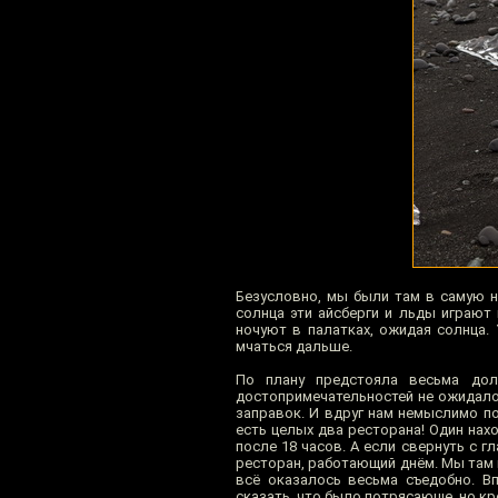
Безусловно, мы были там в самую н
солнца эти айсберги и льды играют
ночуют в палатках, ожидая солнца. 
мчаться дальше.
По плану предстояла весьма дол
достопримечательностей не ожидалос
заправок. И вдруг нам немыслимо по
есть целых два ресторана! Один нах
после 18 часов. А если свернуть с г
ресторан, работающий днём. Мы там
всё оказалось весьма съедобно. В
сказать, что было потрясающе, но к