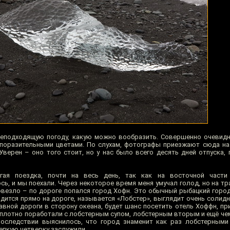
еподходящую погоду, какую можно вообразить. Совершенно очевидн
 поразительными цветами. По слухам, фотографы приезжают сюда на
Уверен – оно того стоит, но у нас было всего десять дней отпуска,
гая поездка, почти на весь день, так как на восточной части
ь, и мы поехали. Через некоторое время меня умучал голод, но на тр
везло – по дороге попался город Хофн. Это обычный рыбацкий город, 
одится прямо на дороге, называется «Лобстер», выглядит очень солид
лавной дороги в сторону океана, будет шанс посетить отель Хоффн, п
 плотно поработали с лобстерным супом, лобстерным вторым и ещё че
последствии выяснилось, что город знаменит как раз лобстерными
репкую четверку заслужили.