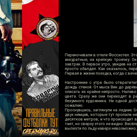
Переночевали в отеле Фоссхотел. Это
аккуратные, на крепкую троечку. О
завтрак. В первое утро, увидев на с
просто обалдел. Как оказалось, пер
Первая в жизни поездка, когда с веч
Настроение с утра было отвратител
дождь стеной. От мыса Вик до дерёв
описать их крайне непросто. Налев
цвета. Сразу же они переходят в р
безумного художника. Ни одной дос
сожалею.
Проснувшись, заглянули на ледник Sv
двух немцев, которые тут пропали н
десятков метров, и что происходит в
тает, но сверху этого не видно. Весё
вылезти по льду наверх невозможно, 