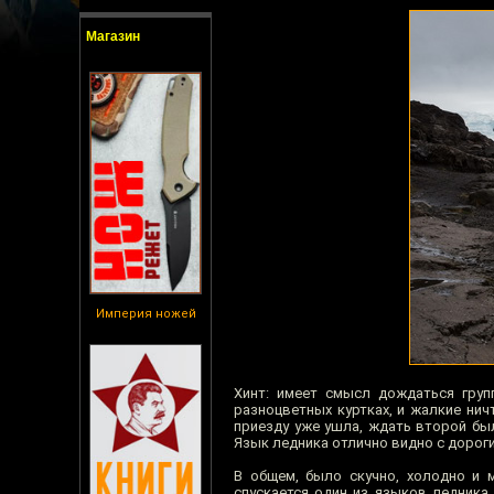
Магазин
Империя ножей
Хинт: имеет смысл дождаться груп
разноцветных куртках, и жалкие ни
приезду уже ушла, ждать второй был
Язык ледника отлично видно с дороги
В общем, было скучно, холодно и 
спускается один из языков ледника,