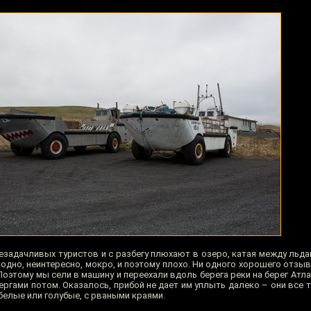
езадачливых туристов и с разбегу плюхают в озеро, катая между льда
одно, неинтересно, мокро, и поэтому плохо. Ни одного хорошего отзыв
Поэтому мы сели в машину и переехали вдоль берега реки на берег Атл
ергами потом. Оказалось, прибой не дает им уплыть далеко – они все
 белые или голубые, с рваными краями.