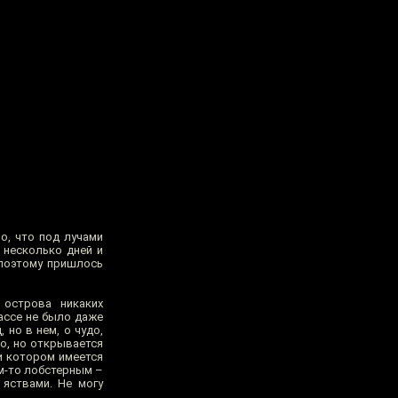
о, что под лучами
 несколько дней и
 поэтому пришлось
 острова никаких
ассе не было даже
но в нем, о чудо,
но, но открывается
ри котором имеется
м-то лобстерным –
 яствами. Не могу