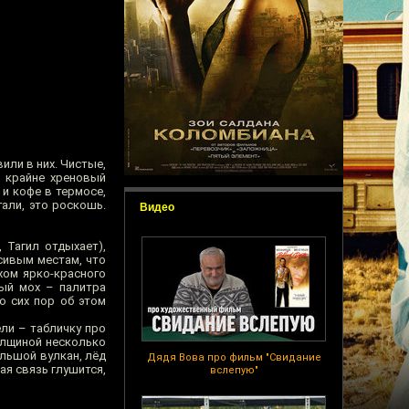
или в них. Чистые,
и крайне хреновый
 и кофе в термосе,
али, это роскошь.
Видео
 Тагил отдыхает),
сивым местам, что
хом ярко-красного
ный мох – палитра
о сих пор об этом
ели – табличку про
толщиной несколько
ольшой вулкан, лёд
Дядя Вова про фильм "Свидание
ая связь глушится,
вслепую"