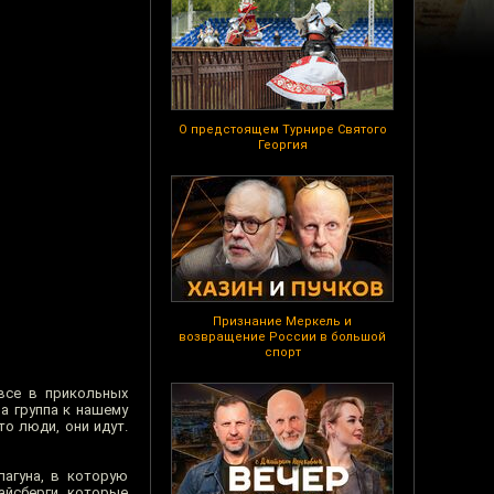
О предстоящем Турнире Святого
Георгия
Признание Меркель и
возвращение России в большой
спорт
все в прикольных
а группа к нашему
о люди, они идут.
лагуна, в которую
айсберги, которые