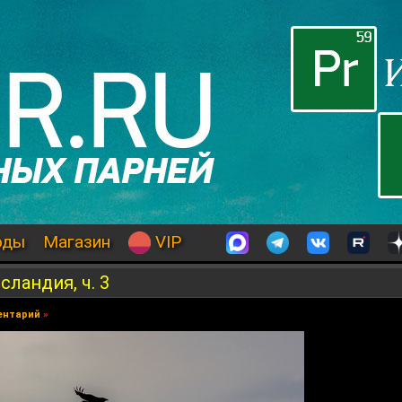
оды
Магазин
VIP
ландия, ч. 3
ентарий
»