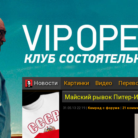
Картинки
Видео
Перев
Новости
Майский рывок Питер-Ис
31.05.13 22:19 |
Камрад с форума
|
21 комм