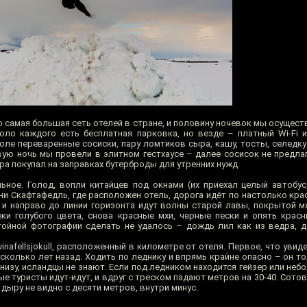
 самая большая сеть отелей в стране, и половину ночевок мы осуществ
коло каждого есть бесплатная парковка, но везде – платный Wi-Fi 
толе переваренные сосиски, пару ломтиков сыра, кашу, тосты, селедку
вую ночь мы провели в элитном гестхаусе – далее сосисок не предлаг
ера покупал на заправках бутерброды для утренних нужд.
ьное. Голод, вопли китайцев под окнами (их приехал целый автобус,
ни Скафтафедль, где расположен отель, дорога идёт по настолько кра
о и направо до линии горизонта идут волны старой лавы, покрытой м
еки голубого цвета, снова красные мхи, черные пески и опять крас
тойной фотографии сделать не удалось – дождь лил как из ведра, д
inafellsjokull, расположенный в километре от отеля. Первое, что увид
есколько лет назад. Ходить по леднику и впрямь крайне опасно – он 
низу, исландцы не знают. Если под ледником находится гейзер или неб
лые туристы идут-идут, и вдруг с треском падают метров на 30-40. Сотов
дыру не видно с десяти метров, внутри минус.