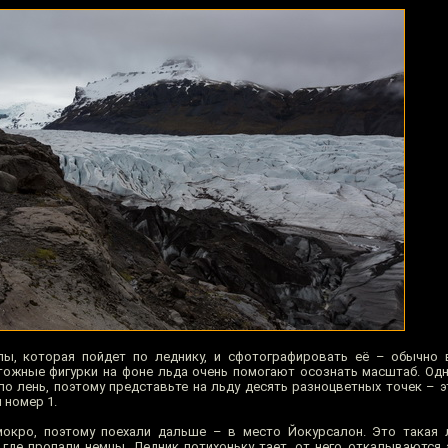
пы, которая пойдет по леднику, и сфотографировать её – обычно 
чтожные фигурки на фоне льда очень помогают осознать масштаб. Одн
о лень, поэтому представьте на льду десять разноцветных точек – эт
 номер 1.
мокро, поэтому поехали дальше – в место Йокурсалон. Это такая 
 где пропали немцы. Ледник потихоньку тает, от него откалываются 