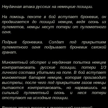
Неудачная атака русских на немецкие позиции.
На помощь пехоте в бой вступает броневик, он
продвигается до позиций немцев, ведя огонь из
пулеметов, немцы несут потери от пулеметного
огня.
Подрыв броневика. Солдат под прикрытием
пулеметного огня подрывает броневик связкой
гранат.
Минометный обстрел и неудачная попытка немцев
контратаковать русские позиции, потери 1/3
личного состава убитыми на поле. В бой вступает
минометная батарея немцев, которая производит
выстрелы, после чего под прикрытием газов немцы
пытаются контратаковать, но нарвавшись на
сильный пулеметный огонь и неся потери
отступают на исходные позиции.
Вторая атака русских с рукопашной схваткой.