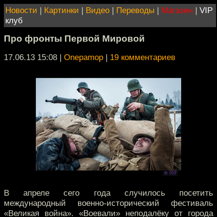
Новости
|
Картинки
|
Видео
|
Переводы
|
Магазин
|
VIP
клуб
Про фронты Первой Мировой
17.06.13 15:08
|
Onepamop
|
19 комментариев
В апреле сего года случилось посетить
международный военно-исторический фестиваль
«Великая война». «Воевали» неподалёку от города