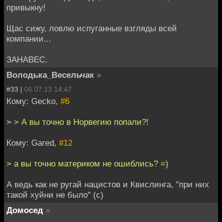
привыкну!
Щас сижу, ловлю испуганные взгляды всей
компании...
ЗАНАВЕС.
Володька_Весельчак
»
#33 |
06.07.13 14:47
Кому: Gecko,
#6
> > А вы точно в Норвегию попали?!
Кому: Gared,
#12
> а вы точно материком не ошиблись? =)
А ведь как не ругай нацистов и Квислинга, "при них
такой хуйни не было" (c)
Домосед
»