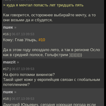
> куда я мечтал попасть лет тридцать пять
Как говорится, осторожнее выбирайте мечту, а то
они возьми да и сбудется.
пшек
»
#16 |
06.07.13 09:53
Кому: Глав Упырь,
#10
Да в этом году опоздало лето, а так в регионе Осло
как в средней полосе, Гольфстрим )))))))))
maxzit
»
#17 |
06.07.13 09:53
На фото потомки викингов?
Такой цвет кожи у европейцев связан с глобальным
потеплением?
пшек
»
#18 |
06.07.13 09:53
Дмитрий Юрьевич, сегодня хорошая погода если