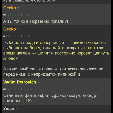
Gecko
»
#6 |
06.07.13 01:55
А вы точно в Норвегию попали?!
Gecko
»
#7 |
06.07.13 01:59
> Лебеди вроде и доверчивые — завидев человека
выбегают на берег, типа дайте пожрать, но в то же
время наглые — шипят и постоянно норовят цапнуть
клювом.
А отчаянный юный норвежец отважно расхаживает
перед ними с неприкрытой пипиркой!!!
Vadim Petrovich
»
#8 |
06.07.13 02:28
Отличные фотографии! Драккар могуч, лебеди
прикольные 8)
Ушан
»