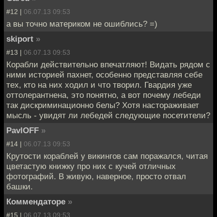
#12 |
06.07.13 09:53
а вы точно материком не ошиблись? =)
skiport
»
#13 |
06.07.13 09:53
Корабли действительно впечатляют! Видать рядом с
ними историей пахнет, особенно представляя себе
тех, кто на них ходил и что творил. Гвардия уже
оттолерантнена, это понятно, а вот почему лебеди
так дискриминационно белы? Хотя настораживает
мысль - увидят ли лебедей следующие посетители?
PavlOFF
»
#14 |
06.07.13 09:53
Крутости кораблей у викингов сам поражался, читая
цветастую книжку про них с кучей отличных
фотографий. В живую, наверное, просто отвал
башки.
Коммендаторе
»
#15 |
06.07.13 09:53