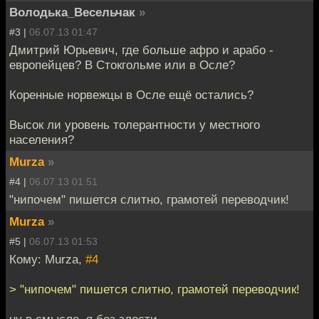
Володька_Весельчак
»
#3 |
06.07.13 01:47
Дмитрий Юрьевич, где больше афро и арабо -
европейцев? В Стокгольме или в Осле?
Коренные норвежцы в Осле ещё остались?
Высок ли уровень толерантности у местного
населения?
Murza
»
#4 |
06.07.13 01:51
"нипочем" пишется слитно, грамотей переводчик!
Murza
»
#5 |
06.07.13 01:53
Кому: Murza,
#4
> "нипочем" пишется слитно, грамотей переводчик!
ну в смысле, я без злости