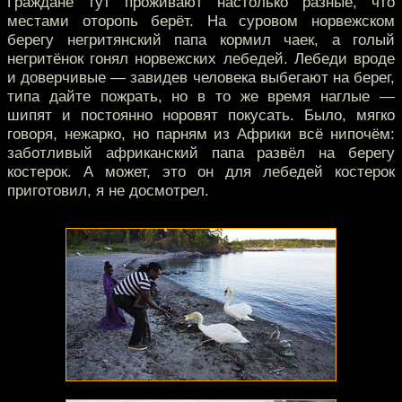
Граждане тут проживают настолько разные, что
местами оторопь берёт. На суровом норвежском
берегу негритянский папа кормил чаек, а голый
негритёнок гонял норвежских лебедей. Лебеди вроде
и доверчивые — завидев человека выбегают на берег,
типа дайте пожрать, но в то же время наглые —
шипят и постоянно норовят покусать. Было, мягко
говоря, нежарко, но парням из Африки всё нипочём:
заботливый африканский папа развёл на берегу
костерок. А может, это он для лебедей костерок
приготовил, я не досмотрел.