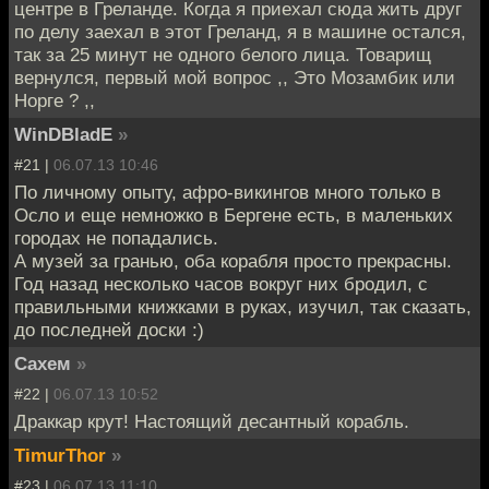
центре в Греланде. Когда я приехал сюда жить друг
по делу заехал в этот Греланд, я в машине остался,
так за 25 минут не одного белого лица. Товарищ
вернулся, первый мой вопрос ,, Это Мозамбик или
Норге ? ,,
WinDBladE
»
#21 |
06.07.13 10:46
По личному опыту, афро-викингов много только в
Осло и еще немножко в Бергене есть, в маленьких
городах не попадались.
А музей за гранью, оба корабля просто прекрасны.
Год назад несколько часов вокруг них бродил, с
правильными книжками в руках, изучил, так сказать,
до последней доски :)
Сахем
»
#22 |
06.07.13 10:52
Драккар крут! Настоящий десантный корабль.
TimurThor
»
#23 |
06.07.13 11:10