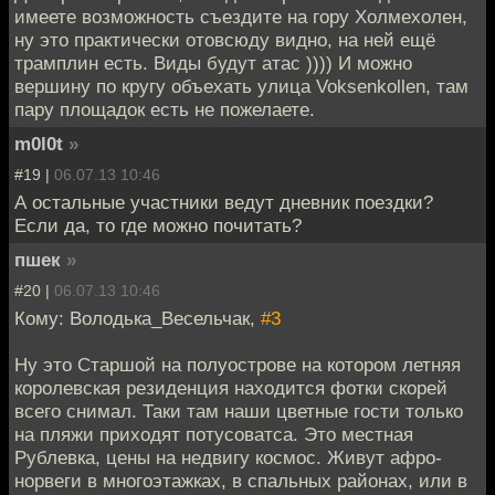
имеете возможность съездите на гору Холмехолен,
ну это практически отовсюду видно, на ней ещё
трамплин есть. Виды будут атас )))) И можно
вершину по кругу объехать улица Voksenkollen, там
пару площадок есть не пожелаете.
m0l0t
»
#19 |
06.07.13 10:46
А остальные участники ведут дневник поездки?
Если да, то где можно почитать?
пшек
»
#20 |
06.07.13 10:46
Кому: Володька_Весельчак,
#3
Ну это Старшой на полуострове на котором летняя
королевская резиденция находится фотки скорей
всего снимал. Таки там наши цветные гости только
на пляжи приходят потусоватса. Это местная
Рублевка, цены на недвигу космос. Живут афро-
норвеги в многоэтажках, в спальных районах, или в