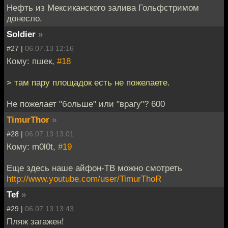
Нефть из Мексиканского залива Гольфстримом
донесло.
Soldier
»
#27 |
06.07.13 12:16
Кому: пшек,
#18
> там пару площадок есть не пожелаете.
Не пожелает "больше" или "врагу"? 600
TimurThor
»
#28 |
06.07.13 13:01
Кому: m0l0t,
#19
Еще здесь наше айфон-ТВ можно смотреть
http://www.youtube.com/user/TimurThoR
Tef
»
#29 |
06.07.13 13:43
Пляж загажен!