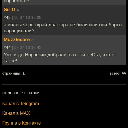
норвежца!!!
Sir G
»
#43 |
10.07.13 15:08
а волны через край драккара не били или они борты
наращивали?
Muzzlecore
»
#44 |
17.07.13 12:43
Уже и до Норвегии добрались гости с Юга, что ж
такое!
cтраницы: 1
всего: 44
полезные ссылки
Канал в Telegram
Канал в MAX
Группа в Контакте