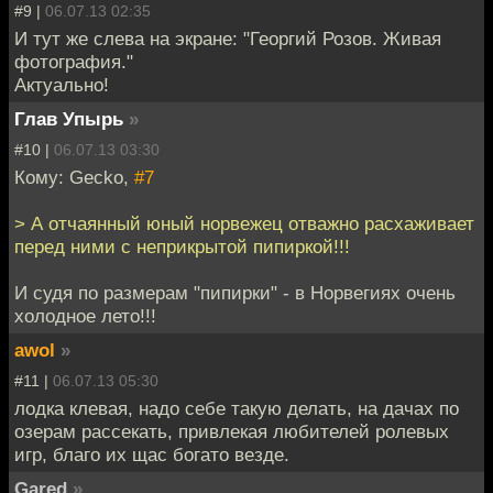
#9 |
06.07.13 02:35
И тут же слева на экране: "Георгий Розов. Живая
фотография."
Актуально!
Глав Упырь
»
#10 |
06.07.13 03:30
Кому: Gecko,
#7
> А отчаянный юный норвежец отважно расхаживает
перед ними с неприкрытой пипиркой!!!
И судя по размерам "пипирки" - в Норвегиях очень
холодное лето!!!
awol
»
#11 |
06.07.13 05:30
лодка клевая, надо себе такую делать, на дачах по
озерам рассекать, привлекая любителей ролевых
игр, благо их щас богато везде.
Gared
»