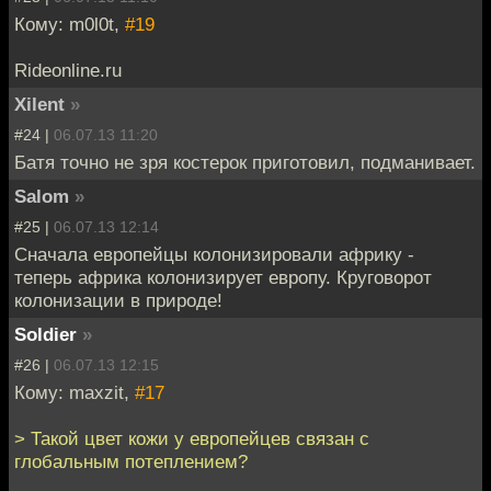
Кому: m0l0t,
#19
Rideonline.ru
Xilent
»
#24 |
06.07.13 11:20
Батя точно не зря костерок приготовил, подманивает.
Salom
»
#25 |
06.07.13 12:14
Сначала европейцы колонизировали африку -
теперь африка колонизирует европу. Круговорот
колонизации в природе!
Soldier
»
#26 |
06.07.13 12:15
Кому: maxzit,
#17
> Такой цвет кожи у европейцев связан с
глобальным потеплением?