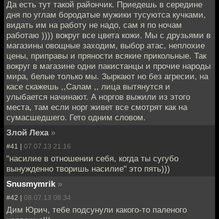
Да есть тут такой райончик. Приедешь в середине
дня по углам бородатые мужики тусуютса кучками,
видать им на работу не надо, сам я по ночам
работаю )))) вокруг все цвета кожи. Мы с друзьями в
магазины овощные заходим, выбор атас, неплохие
цены, приправы и пряности всякие прикольные. Так
вокруг в магазине одни пакистанцы и прочие народы
мира, белые только мы. Зыркают но без агресии, на
касе скажешь ,,Салам ,, лица вытянутся и
улыбается начинают. А норгов выжили из этого
места, там если норг живет все смотрят как на
сумасшедшего. Гето одним словом.
Злой Леха
»
#41 |
07.07.13 21:16
"насилие в отношении себя, когда ты сугубо
вынужденно творишь насилие" это пять)))
Snusmymrik
»
#42 |
08.07.13 08:34
Дим Юрич, тебе подсунули какого-то паленого