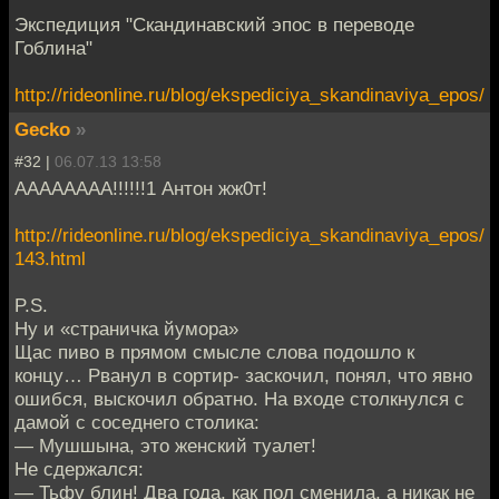
Экспедиция "Скандинавский эпос в переводе
Гоблина"
http://rideonline.ru/blog/ekspediciya_skandinaviya_epos/
Gecko
»
#32 |
06.07.13 13:58
АААААААА!!!!!!1 Антон жж0т!
http://rideonline.ru/blog/ekspediciya_skandinaviya_epos/
143.html
P.S.
Ну и «страничка йумора»
Щас пиво в прямом смысле слова подошло к
концу… Рванул в сортир- заскочил, понял, что явно
ошибся, выскочил обратно. На входе столкнулся с
дамой с соседнего столика:
— Мушшына, это женский туалет!
Не сдержался:
— Тьфу блин! Два года, как пол сменила, а никак не