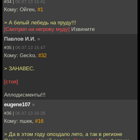
#34 |
06.07.13 15:41
Кому: Ойген,
#1
> А белый лебедь на пруду!!!
[Смотрел на негрову муду]
Извините
Павлов И.И.
»
#35 |
06.07.13 15:47
Кому: Gecko,
#32
> ЗАНАВЕС.
[стоя]
Аплодисменты!!!
eugene107
»
#36 |
06.07.13 16:28
Кому: пшек,
#16
> Да в этом году опоздало лето, а так в регионе