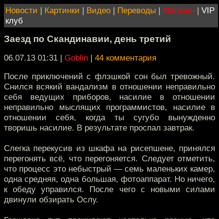
Новости
|
Картинки
|
Видео
|
Переводы
|
Магазин
|
VIP
клуб
Заезд по Скандинавии, день третий
06.07.13 01:31
|
Goblin
|
44 комментария
После приключений с флэшкой сон был тревожный.
Снился всякий вандализм в отношении неправильно
себя ведущих приборов, насилие в отношении
неправильно мыслящих программистов, насилие в
отношении себя, когда ты сугубо вынужденно
творишь насилие. В результате проспал завтрак.
Слегка перекусив из шкафа на рисепшене, принялся
перегонять всё, что перегоняется. Следует отметить,
что процесс это небыстрый — семь маленьких камер,
одна средняя, одна большая, фотоаппарат. Но ничего,
к обеду управился. После чего с новыми силами
двинули обзирать Ослу.