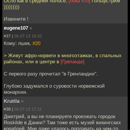
Осло как в средней полосе,
[пока что]
Гольфстрим
)))))))))
Извините !
eugene107
»
#37 |
06.07.13 16:31
Кому: пшек,
#20
> Живут афро-норвеги в многоэтажках, в спальных
районах, или в центре в
[Греланде]
С первого разу прочитал "в Гренландии".
Глубоко задумался о суровости норвежской
монархии.
Krutila
»
#38 |
06.07.13 17:11
Дмитрий, а вы не планируете проезжать городок
Roskilde в Дании? Там тоже есть музей викингских
кораблей. Мне даже удалось поплавать на чем-то