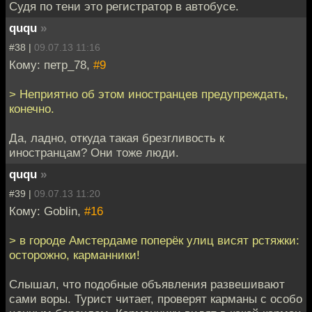
Судя по тени это регистратор в автобусе.
ququ
»
#38 |
09.07.13 11:16
Кому: петр_78,
#9
> Неприятно об этом иностранцев предупреждать,
конечно.
Да, ладно, откуда такая брезгливость к
иностранцам? Они тоже люди.
ququ
»
#39 |
09.07.13 11:20
Кому: Goblin,
#16
> в городе Амстердаме поперёк улиц висят рстяжки:
осторожно, карманники!
Слышал, что подобные объявления развешивают
сами воры. Турист читает, проверят карманы с особо