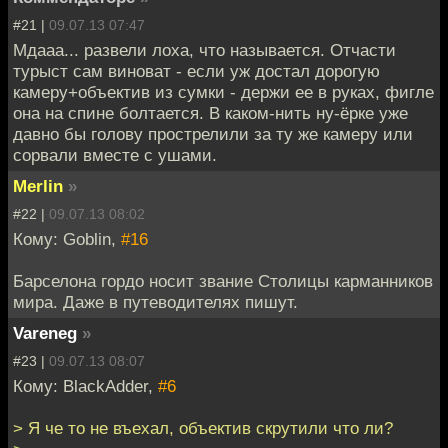
#21 |
09.07.13 07:47
Мдааа... развели лоха, что называется. Отчасти
турыст сам виноват - если уж достал дорогую
камеру+объектив из сумки - держи ее в руках, фигле
она на спине болтается. В каком-нить ну-ёрке уже
давно бы голову прострелили за ту же камеру или
сорвали вместе с ушами.
Merlin
»
#22 |
09.07.13 08:02
Кому: Goblin,
#16
Барселона гордо носит звание Столицы карманников
мира. Даже в путеводителях пишут.
Vareneg
»
#23 |
09.07.13 08:07
Кому: BlackAdder,
#6
> Я че то не въехал, объектив скрутили что ли?