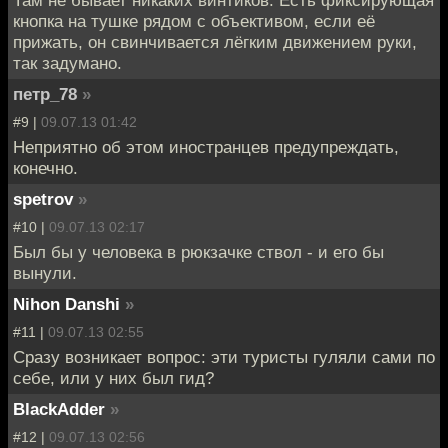
кнопка на тушке рядом с объективом, если её
прижать, он свинчивается лёгким движением руки,
так задумано.
петр_78
»
#9 |
09.07.13 01:42
Неприятно об этом иностранцев предупреждать,
конечно.
spetrov
»
#10 |
09.07.13 02:17
Был бы у человека в рюкзачке ствол - и его бы
вынули.
Nihon Danshi
»
#11 |
09.07.13 02:55
Сразу возникает вопрос: эти туристы гуляли сами по
себе, или у них был гид?
BlackAdder
»
#12 |
09.07.13 02:56