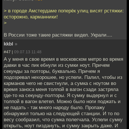
> в городе Амстердаме поперёк улиц висят рстяжки:
осторожно, карманники!
>
В России тоже такие растяжки видел. Украли....
kkbl
»
#47 |
09.07.13 11:48
А у меня в свое время в московском метро во время
давки в час пик ебнули из сумки ноут. Причем
секунды за полторы, буквально. Причем я
подозревал нехорошее, но успели. Палил, чтобы из
карманов чего не свистнули, а сумка с ноутом во
время заноса меня толпой в вагон сзади застряла
где-то на секунду-полторы. Я сумку выдернул и с
толпой в вагон влетел. Можно было ноги поджать и
не падать - так много народу было. Пропажу
обнаружил только на следующей станции. И то по
весу сообразил, что сумка полегчала. Успели сумку
открыть, ноут пиздануть, и сумку закрыть даже. И