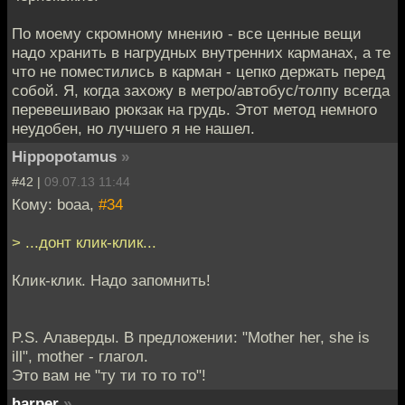
По моему скромному мнению - все ценные вещи
надо хранить в нагрудных внутренних карманах, а те
что не поместились в карман - цепко держать перед
собой. Я, когда захожу в метро/автобус/толпу всегда
перевешиваю рюкзак на грудь. Этот метод немного
неудобен, но лучшего я не нашел.
Hippopotamus
»
#42 |
09.07.13 11:44
Кому: boaa,
#34
> ...донт клик-клик...
Клик-клик. Надо запомнить!
P.S. Алаверды. В предложении: "Mother her, she is
ill", mother - глагол.
Это вам не "ту ти то то то"!
harper
»