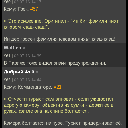
#60 |
09.07.13 14:17
Кому: Грек,
#57
> Это искажение. Оригинал - "Ин биг фэмили нихт
клювом клац-клац!".
Ин дер грссен фамилия клювом нихьт клац-клац!
Wolfich
»
#61 |
09.07.13 14:39
В Париже тоже видел знаки предупреждения.
Добрый Фей
»
#62 |
09.07.13 14:44
Кому: Коммендаторе,
#21
> Отчасти турыст сам виноват - если уж достал
дорогую камеру+объектив из сумки - держи ее в
руках, фигле она на спине болтается.
Камера болтается на пузе. Турист придерживает её,