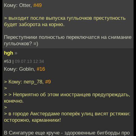
Кому: Otter,
#49
> выходит после выпуска гугльочков преступность
будет заборота на корню.
Переступники полностью переключатся на снимание
гугльочков? =)
hgh
»
#53 |
09.07.13 12:34
Кому: Goblin,
#16
> Кому: петр_78,
#9
>
> > Неприятно об этом иностранцев предупреждать,
конечно.
>
> в городе Амстердаме поперёк улиц висят рстяжки:
осторожно, карманники!
В Сингапуре еще круче - здоровенные бигборды про