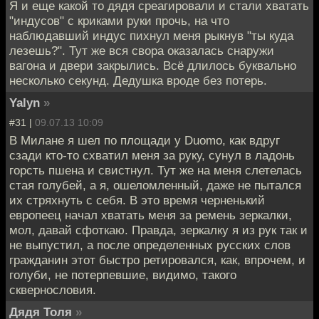
Я и еще какой то дядя среагировали и стали хватать
"индусов" с криками руки прочь, на что
наблюдавший индус пихнул меня рыкнув "ты куда
лезешь?". Тут же вся свора оказалась снаружи
вагона и двери закрылись. Всё длилось буквально
несколько секунд. Дедушка вроде без потерь.
Yalyn
»
#31 |
09.07.13 10:09
В Милане я шел по площади у Duomo, как вдруг
сзади кто-то схватил меня за руку, сунул в ладонь
горсть пшена и свистнул. Тут же на меня слетелась
стая голубей, а я, ошеломленный, даже не пытался
их стряхнуть с себя. В это время черненький
европеец начал хватать меня за ремень зеркалки,
мол, давай сфоткаю. Правда, зеркалку я из рук так и
не выпустил, а после определенных русских слов
гражданин этот быстро ретировался, как, впрочем, и
голуби, не потерпевшие, видимо, такого
сквернословия.
Дядя Толя
»