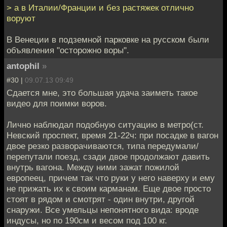
> а в Италии/Франции и без растяжек отлично
воруют
В Венеции в подземной парковке на русском были
объявления "осторожно воры".
antophil
»
#30 |
09.07.13 09:49
Сдается мне, это большая удача заиметь такое
видео для поимки воров.
Лично наблюдал подобную ситуацию в метро(ст.
Невский проспект, время 21-22ч: при посадке в вагон
двое резко разворачиваются, типа передумали/
перепутали поезд, сзади двое продолжают давить
внутрь вагона. Между ними зажат пожилой
европеец, причем так что руки у него наверху и ему
не прижать их к своим карманам. Еще двое просто
стоят в рядом и смотрят - один внутри, другой
снаружи. Все умельцы непонятного вида: вроде
индусы, но по 190см и весом под 100 кг.