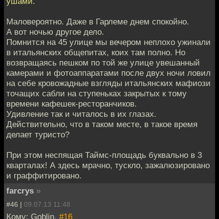
ушами.
Маловероятно. Даже в Гарлеме днем спокойно.
А вот ночью другое дело.
Помнится на 45 улице мы вечером неплохо ужинали
в итальянских общепитах, коих там полно. Но
возвращаясь пешком по той же улице увешанный
камерами и фотоаппаратами после двух ночи ловил
на себе кровожадные взгляды итальянских мафиози
точащих сабли на ступеньках закрытых к тому
времени кафешек-ресторанчиков.
Удивление так и читалось в их глазах.
Действительно, что в таком месте, в такое время
делает туристо?
При этом неспящая Таймс-площадь буквально в 3
кварталах! А здесь мрачно, тускло, зажалюзировано
и граффитировано.
farcrys
»
#46 |
09.07.13 11:48
Кому: Goblin,
#16