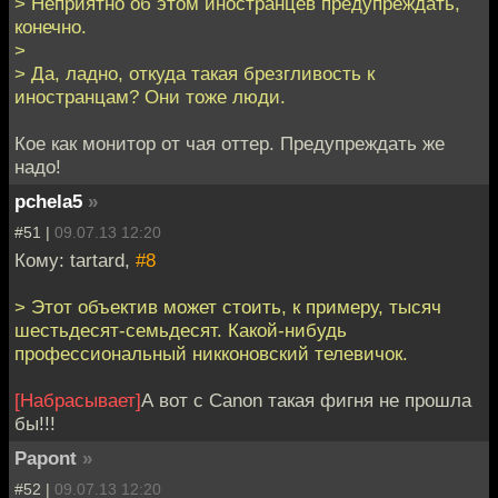
> Неприятно об этом иностранцев предупреждать,
конечно.
>
> Да, ладно, откуда такая брезгливость к
иностранцам? Они тоже люди.
Кое как монитор от чая оттер. Предупреждать же
надо!
pchela5
»
#51 |
09.07.13 12:20
Кому: tartard,
#8
> Этот объектив может стоить, к примеру, тысяч
шестьдесят-семьдесят. Какой-нибудь
профессиональный никконовский телевичок.
[Набрасывает]
А вот с Canon такая фигня не прошла
бы!!!
Papont
»
#52 |
09.07.13 12:20