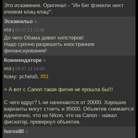
Это искажение. Оригинал - "Ин биг фэмили нихт
клювом клац-клац!".
Эскамильо
»
#58 |
09.07.13 13:46
До чего Обама довел хипстеров!
Надо срочно разрешить иностранное
финансирование!
Коммендаторе
»
#59 |
09.07.13 14:00
Кому: pchela5,
#51
> А вот с Canon такая фигня не прошла бы!!!
С чего вдруг? L-ки начинаются от 20000. Хорошие
варианты могут стоить и 85000. Объектив снимается
идентично, что на Nikon, что на Canon - нажал
фискатор, провернул объектив.
horos80
»