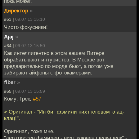
пока может.
Директор
»
#63 |
09.07.13 15:10
Чисто фокусники!
Ajaj
»
#64 |
09.07.13 15:50
Как интеллигентно в этом вашем Питере
обрабатывают интуристов. В Москве вот
предварительно по морде бьют, а потом уже
забирают айфоны с фотокамерами.
fiber
»
#65 |
09.07.13 15:59
Кому: Грек,
#57
> Оригинал - "Ин биг фэмили нихт клювом клац-
клац!".
Оригинал, тоже мне.
"дер гроссен фамилен - нихт клювен щелк-щелк" -