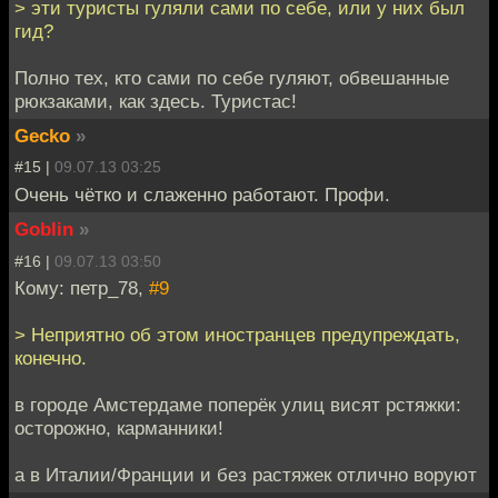
> эти туристы гуляли сами по себе, или у них был
гид?
Полно тех, кто сами по себе гуляют, обвешанные
рюкзаками, как здесь. Туристас!
Gecko
»
#15 |
09.07.13 03:25
Очень чётко и слаженно работают. Профи.
Goblin
»
#16 |
09.07.13 03:50
Кому: петр_78,
#9
> Неприятно об этом иностранцев предупреждать,
конечно.
в городе Амстердаме поперёк улиц висят рстяжки:
осторожно, карманники!
а в Италии/Франции и без растяжек отлично воруют