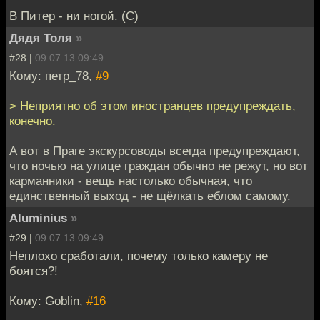
В Питер - ни ногой. (С)
Дядя Толя
»
#28 |
09.07.13 09:49
Кому: петр_78,
#9
> Неприятно об этом иностранцев предупреждать,
конечно.
А вот в Праге экскурсоводы всегда предупреждают,
что ночью на улице граждан обычно не режут, но вот
карманники - вещь настолько обычная, что
единственный выход - не щёлкать еблом самому.
Aluminius
»
#29 |
09.07.13 09:49
Неплохо сработали, почему только камеру не
боятся?!
Кому: Goblin,
#16