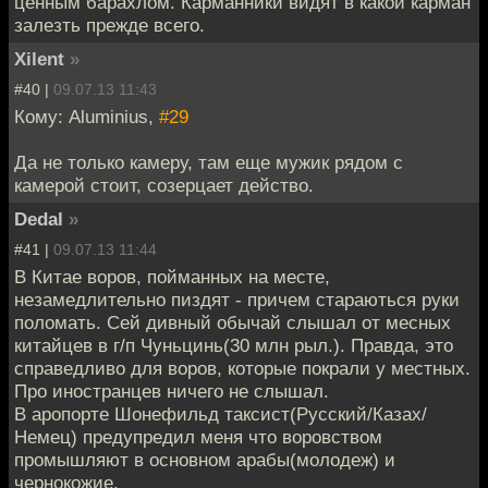
ценным барахлом. Карманники видят в какой карман
залезть прежде всего.
Xilent
»
#40 |
09.07.13 11:43
Кому: Aluminius,
#29
Да не только камеру, там еще мужик рядом с
камерой стоит, созерцает действо.
Dedal
»
#41 |
09.07.13 11:44
В Китае воров, пойманных на месте,
незамедлительно пиздят - причем стараються руки
поломать. Сей дивный обычай слышал от месных
китайцев в г/п Чуньцинь(30 млн рыл.). Правда, это
справедливо для воров, которые покрали у местных.
Про иностранцев ничего не слышал.
В аропорте Шонефильд таксист(Русский/Казах/
Немец) предупредил меня что воровством
промышляют в основном арабы(молодеж) и
чернокожие.