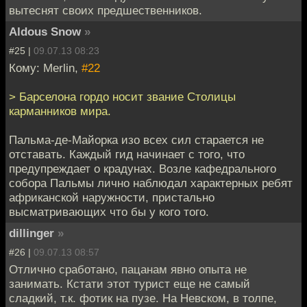
вытеснят своих предшественников.
Aldous Snow
»
#25 |
09.07.13 08:23
Кому: Merlin,
#22
> Барселона гордо носит звание Столицы
карманников мира.
Пальма-де-Майорка изо всех сил старается не
отставать. Каждый гид начинает с того, что
предупреждает о крадунах. Возле кафедрального
собора Пальмы лично наблюдал характерных ребят
африканской наружности, пристально
высматривающих что бы у кого того.
dillinger
»
#26 |
09.07.13 08:57
Отлично сработано, пацанам явно опыта не
занимать. Кстати этот турист еще не самый
сладкий, т.к. фотик на пузе. На Невском, в толпе,