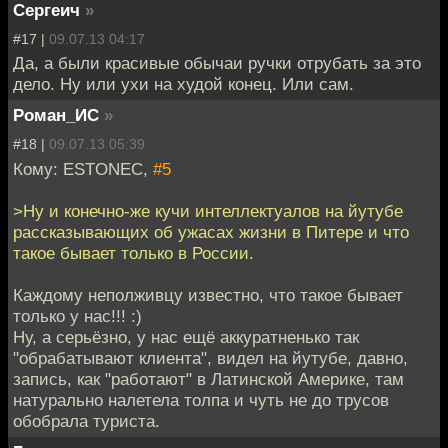
Сергеич
»
#17 |
09.07.13 04:17
Да, а были красивые обычаи ручки отрубать за это
дело. Ну или ухи на худой конец. Или сам.
Роман_ИС
»
#18 |
09.07.13 05:39
Кому: ESTONEC,
#5
>Ну и конечно-же кучи интеллектуалов на йутубе
рассказывающих об ужасах жизни в Питере и что
такое бывает только в России.
Каждому неполживцу известно, что такое бывает
только у нас!!! :)
Ну, а серьёзно, у нас ещё аккуратненько так
"обрабатывают клиента", видел на йутубе, давно,
запись, как "работают" в Латинской Америке, там
натурально налетела толпа и чуть не до трусов
обобрала туриста.