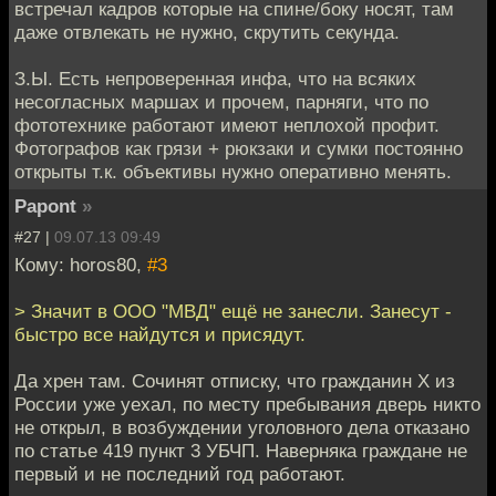
встречал кадров которые на спине/боку носят, там
даже отвлекать не нужно, скрутить секунда.
З.Ы. Есть непроверенная инфа, что на всяких
несогласных маршах и прочем, парняги, что по
фототехнике работают имеют неплохой профит.
Фотографов как грязи + рюкзаки и сумки постоянно
открыты т.к. объективы нужно оперативно менять.
Papont
»
#27 |
09.07.13 09:49
Кому: horos80,
#3
> Значит в ООО "МВД" ещё не занесли. Занесут -
быстро все найдутся и присядут.
Да хрен там. Сочинят отписку, что гражданин X из
России уже уехал, по месту пребывания дверь никто
не открыл, в возбуждении уголовного дела отказано
по статье 419 пункт 3 УБЧП. Наверняка граждане не
первый и не последний год работают.