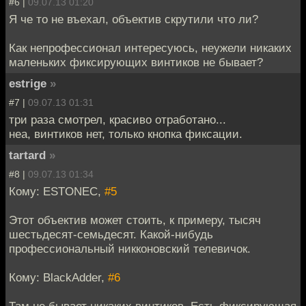
#6 |
09.07.13 01:20
Я че то не въехал, объектив скрутили что ли?
Как непрофессионал интересуюсь, неужели никаких
маленьких фиксирующих винтиков не бывает?
estrige
»
#7 |
09.07.13 01:31
три раза смотрел, красиво отработано...
неа, винтиков нет, только кнопка фиксации.
tartard
»
#8 |
09.07.13 01:34
Кому: ESTONEC,
#5
Этот объектив может стоить, к примеру, тысяч
шестьдесят-семьдесят. Какой-нибудь
профессиональный никконовский телевичок.
Кому: BlackAdder,
#6
Там не бывает никаких винтиков. Есть фиксирующая