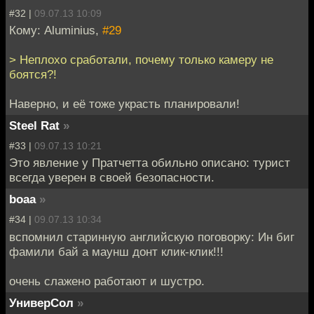
#32 |
09.07.13 10:09
Кому: Aluminius,
#29
> Неплохо сработали, почему только камеру не
боятся?!
Наверно, и её тоже украсть планировали!
Steel Rat
»
#33 |
09.07.13 10:21
Это явление у Пратчетта обильно описано: турист
всегда уверен в своей безопасности.
boaa
»
#34 |
09.07.13 10:34
вспомнил старинную английскую поговорку: Ин биг
фамили бай а маунш донт клик-клик!!!
очень слажено работают и шустро.
УниверСол
»