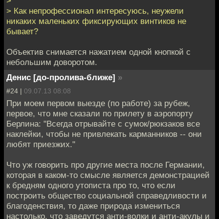
>
> Как непрофессионал интересуюсь, неужели
никаких маленьких фиксирующих винтиков не
бывает?
Объектив снимается нажатием одной кнопкой с
небольшим доворотом.
Денис [до-пролива-ближе]
»
#24 |
09.07.13 08:08
При моем первом выезде (по работе) за рубеж,
первое, что мне сказали по прилету в аэропорту
Берлина: "Всегда отрывайте с сумок/рюкзаков все
наклейки, чтобы не привлекать карманников -- они
любят приезжих."
Что уж говорить про другие места после Германии,
которая в каком-то смысле является демонстрацией
к бредням одного утописта про то, что если
построить общество социальной справедливости и
благоденствия, то даже природа измениться
настолько, что заведутся анти-волки и анти-акулы и