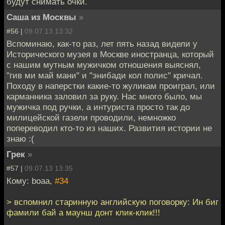
будут снимать очки.
Саша из Москвы
»
#56 |
09.07.13 13:32
Вспоминаю, как-то раз, лет пять назад видели у
Исторического музея в Москве иностранца, который
с нашим мутным мужичком отношения выяснял,
"гив ми май мани" и "энибади кол полис" кричал.
Походу в наперстки какие-то жуликам проиграл, или
карманника заловил за руку. Нас много было, мы
мужичка под ручки, а интуриста просто так до
милицейской газели проводили, немножко
попереводил кто-то из наших. Развития истории не
знаю :(
Грек
»
#57 |
09.07.13 13:35
Кому: boaa,
#34
> вспомнил старинную английскую поговорку: Ин биг
фамили бай а маунш донт клик-клик!!!