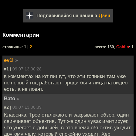
Подписывайся на канал в
Дзен
Комментарии
cтраницы: 1 |
2
всего: 130,
Goblin
: 1
ev1l
»
#1 |
09.07.13 00:28
в комментах на ют пишут, что эти гопники там уже
не первый год работают. вроди бы и лица на видео
есть, а не ловят.
Bato
»
#2 |
09.07.13 00:39
Классика. Трое отвлекают, и закрывают обзор, один
свинчивает объектив. Тут же один чувак имитирует,
что убегает с добычей, в это время объектив уходит
другому челу, который спокойно уходит. Хер