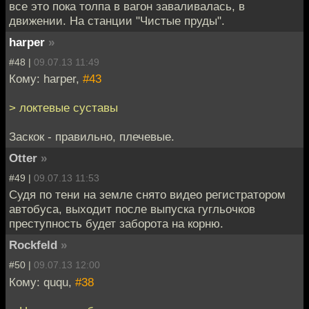
все это пока толпа в вагон заваливалась, в
движении. На станции "Чистые пруды".
harper
»
#48 |
09.07.13 11:49
Кому: harper,
#43
> локтевые суставы
Заскок - правильно, плечевые.
Otter
»
#49 |
09.07.13 11:53
Судя по тени на земле снято видео регистратором
автобуса, выходит после выпуска гугльочков
преступность будет заборота на корню.
Rockfeld
»
#50 |
09.07.13 12:00
Кому: ququ,
#38