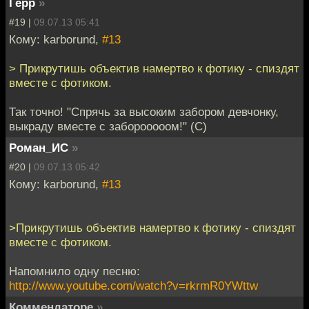
Герр
»
#19 |
09.07.13 05:41
Кому: karborund,
#13
> Прикрутишь объектив намертво к фотику - спиздят
вместе с фотиком.
Так точно! "Спрячь за высоким забором девчонку,
выкраду вместе с заборооооом!" (С)
Роман_ИС
»
#20 |
09.07.13 05:42
Кому: karborund,
#13
>Прикрутишь объектив намертво к фотику - спиздят
вместе с фотиком.
Напомнило одну песню:
http://www.youtube.com/watch?v=rkrmR0YWttw
Коммендаторе
»