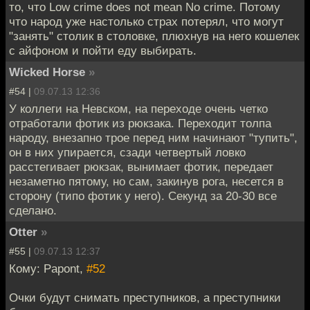
то, что Low crime does not mean No crime. Потому
что народ уже настолько страх потерял, что могут
"занять" столик в столовке, плюхнув на него кошелек
с айфоном и пойти еду выбирать.
Wicked Horse
»
#54 |
09.07.13 12:36
У коллеги на Невском, на переходе очень четко
отработали фотик из рюкзака. Переходит толпа
народу, внезапно трое перед ним начинают "тупить",
он в них упирается, сзади четвертый ловко
расстегивает рюкзак, вынимает фотик, передает
незаметно пятому, но сам, закинув рога, несется в
сторону (типо фотик у него). Секунд за 20-30 все
сделано.
Otter
»
#55 |
09.07.13 12:37
Кому: Papont,
#52
Очки будут снимать преступников, а преступники