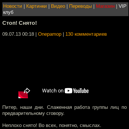
Новости
|
Картинки
|
Видео
|
Переводы
|
Магазин
|
VIP
клуб
Стоп! Снято!
09.07.13 00:18
|
Onepamop
|
130 комментариев
Питер, наши дни. Слаженная работа группы лиц по
предварительному сговору.
Неплохо снято! Во всех, понятно, смыслах.