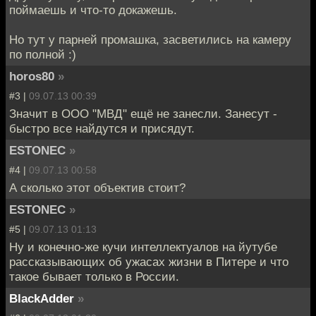
поймаешь и что-то докажешь.
Но тут у парней промашка, засветились на камеру
по полной :)
horos80
»
#3 |
09.07.13 00:39
Значит в ООО "МВД" ещё не занесли. Занесут -
быстро все найдутся и присядут.
ESTONEC
»
#4 |
09.07.13 00:58
А сколько этот объектив стоит?
ESTONEC
»
#5 |
09.07.13 01:13
Ну и конечно-же кучи интеллектуалов на йутубе
рассказывающих об ужасах жизни в Питере и что
такое бывает только в России.
BlackAdder
»