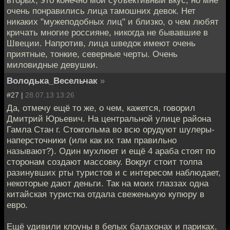
вторых, это конечно мой субъективный вкус, но мне
очень понравились лица тамошних девок. Нет
никаких "мужеподобных лиц" и близко, о чем любят
кричать многие россияне, никогда не бывавшие в
Швеции. Напротив, лица шведок имеют очень
приятные, тонкие, северные черты. Очень
миловидные девушки.
Володька_Весельчак
»
#27 |
28.07.13 13:26
Да, отмечу ещё то же, о чем, кажется, говорил
Дмитрий Юрьевич. На центральной улице района
Гамла Стан г. Стокгольма во всю орудуют шулеры-
наперсточники (или как их там правильно
называют?). Один мухлюет и ещё 4 араба стоят по
сторонам создают массовку. Вокруг стоит толпа
разинувших рты туристов и с интересом наблюдает,
некоторые дают деньги. Так на моих глаззах одна
китайская туристка отдала свеженькую купюру в
евро.
Ещё удивили клоуны в белых балахонах и париках.