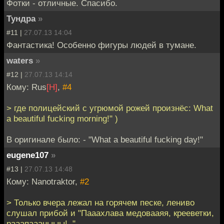
Фотки - отличные. Спасибо.
Тундра
»
#11 |
27.07.13 14:04
Фантастика! Особенно фигуры людей в тумане.
waters
»
#12 |
27.07.13 14:14
Кому: Rus
[H]
,
#4
> где полицейский с угрюмой рожей произнёс: What
a beautiful fucking morning!" )
В оригинале было: - "What a beautiful fucking day!"
eugene107
»
#13 |
27.07.13 14:48
Кому: Nanotraktor,
#2
> Только вчера лежал на горячем песке, лениво
слушал прибой и "Пааахлава медовааяя, крееветки,
рааапаааныыы!.."