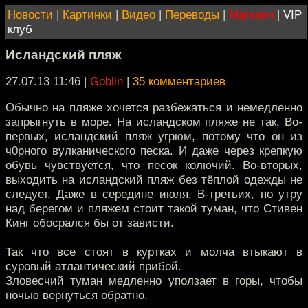
Новости
|
Картинки
|
Видео
|
Переводы
|
Магазин
|
VIP
клуб
Исландский пляж
27.07.13 11:46
|
Goblin
|
35 комментариев
Обычно на пляже хочется разбежаться и немедленно
запрыгнуть в море. На исландском пляже не так. Во-
первых, исландский пляж угрюм, потому что он из
ч0рного вулканического песка. И даже через крепкую
обувь чувствуется, что песок колючий. Во-вторых,
выходить на исландский пляж без тёплой одежды не
следует. Даже в середине июля. В-третьих, по утру
над берегом и пляжем стоит такой туман, что Стивен
Кинг обосрался бы от зависти.
Так что все стоят в куртках и молча втыкают в
суровый атлантический прибой.
Зловесчий туман медленно уползает в горы, чтобы
ночью вернуться обратно.