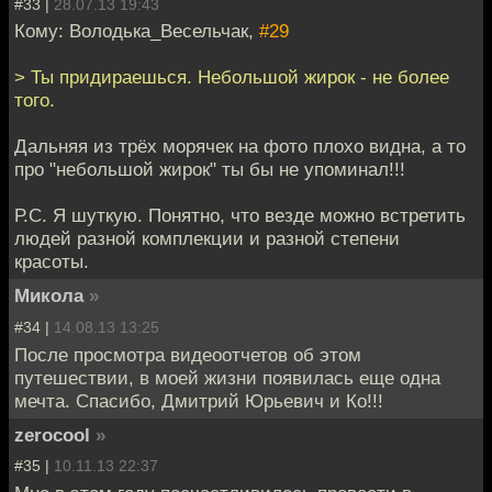
#33 |
28.07.13 19:43
Кому: Володька_Весельчак,
#29
> Ты придираешься. Небольшой жирок - не более
того.
Дальняя из трёх морячек на фото плохо видна, а то
про "небольшой жирок" ты бы не упоминал!!!
Р.С. Я шуткую. Понятно, что везде можно встретить
людей разной комплекции и разной степени
красоты.
Микола
»
#34 |
14.08.13 13:25
После просмотра видеоотчетов об этом
путешествии, в моей жизни появилась еще одна
мечта. Спасибо, Дмитрий Юрьевич и Ко!!!
zerocool
»
#35 |
10.11.13 22:37