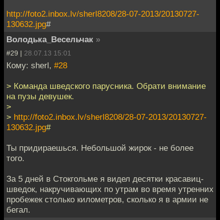
http://foto2.inbox.lv/sherl8208/28-07-2013/20130727-
130632.jpg
#
Володька_Весельчак
»
#29 |
28.07.13 15:01
Кому: sherl,
#28
> Команда шведского парусника. Обрати внимание
на пузы девушек.
>
>
http://foto2.inbox.lv/sherl8208/28-07-2013/20130727-
130632.jpg
#
Ты придираешься. Небольшой жирок - не более
того.
За 5 дней в Стокгольме я видел десятки красавиц-
шведок, накручивающих по утрам во время утренних
пробежек столько километров, сколько я в армии не
бегал.