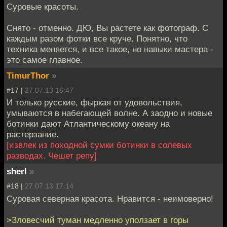
Суровые красоты.
Снято - отменно. ДЮ, Вы растете как фотограф. С
каждым разом фотки все круче. Понятно, что
техника меняется, и все такое, но навыки мастера -
это самое главное.
TimurThor
»
#17 |
27.07.13 16:47
И только русские, фыркая от удовольствия,
умываются в набегающей волне. А заодно и новые
ботинки дают Атлантическому океану на
растерзание.
[извлек из походной сумки ботинки в солевых
разводах. Чешет репу]
sherl
»
#18 |
27.07.13 17:14
Суровая северная красота. Нравится - неимоверно!
>Зловесчий туман медленно уползает в горы