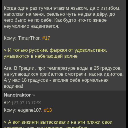
Когда один раз туман этаким языком, да с изгибом,
наползал на меня, реально чуть не дала дёру, до
чего было не по себе. Как будто что-то живое
неумолимо надвигается.
Кому: TimurThor,
#17
> И только русские, фыркая от удовольствия,
умываются в набегающей волне
Ага. В Греции, при температуре воды в 25 градусов,
на купающихся прибалтов смотрели, как на идиотов.
А у нас 18 градусов - вполне себе нормальная
водичка!
Nanotraktor
»
#19 |
27.07.13 17:59
Кому: eugene107,
#13
> А вот викинги вытаскивали на эти пляжи свои
драккары, так что купались полюбасу.