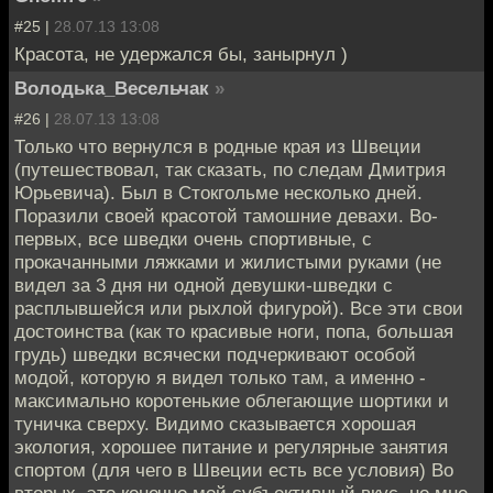
#25 |
28.07.13 13:08
Красота, не удержался бы, занырнул )
Володька_Весельчак
»
#26 |
28.07.13 13:08
Только что вернулся в родные края из Швеции
(путешествовал, так сказать, по следам Дмитрия
Юрьевича). Был в Стокгольме несколько дней.
Поразили своей красотой тамошние девахи. Во-
первых, все шведки очень спортивные, с
прокачанными ляжками и жилистыми руками (не
видел за 3 дня ни одной девушки-шведки с
расплывшейся или рыхлой фигурой). Все эти свои
достоинства (как то красивые ноги, попа, большая
грудь) шведки всячески подчеркивают особой
модой, которую я видел только там, а именно -
максимально коротенькие облегающие шортики и
туничка сверху. Видимо сказывается хорошая
экология, хорошее питание и регулярные занятия
спортом (для чего в Швеции есть все условия) Во