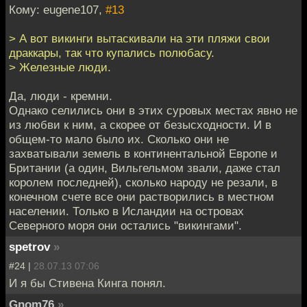
Кому: eugene107,
#13
> А вот викинги вытаскивали на эти пляжи свои
драккары, так что купались полюбасу.
> Железные люди.
Да, люди - кремни.
Однако селились они в этих суровых местах явно не
из любви к ним, а скорее от безысходности. И в
общем-то мало было их. Сколько они не
захватывали земель в континентальной Европе и
Британии (а один, Вильгельмом звали, даже стал
королем последней), сколько народу не резали, в
конечном счете все они растворились в местном
населении. Только в Исландии на островах
Северного моря они остались "викингами".
spetrov
»
#24 |
28.07.13 07:06
И я бы Стивена Кинга понял.
Gnom76
»