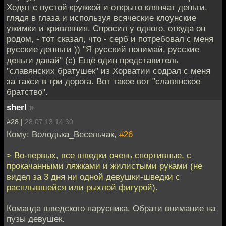
Ходят с пустой кружкой и открыто клянчат деньги,
глядя в глаза и используя всяческие клоунские
ужимки и кривляния. Спросил у одного, откуда он
родом, - тот сказал, что - серб и потребовал с меня
русские денньги )) "Я русский понимай, русские
деньги давай" (c) Ещё один представитель
"славянских братушек" из Хорватии содрал с меня
за такси в три дорога. Вот такое вот "славянское
братство".
sherl
»
#28 |
28.07.13 14:30
Кому: Володька_Весельчак,
#26
> Во-первых, все шведки очень спортивные, с
прокачанными ляжками и жилистыми руками (не
видел за 3 дня ни одной девушки-шведки с
расплывшейся или рыхлой фигурой).
Команда шведского парусника. Обрати внимание на
пузы девушек.