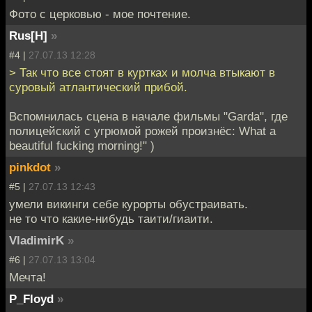
Фото с церковью - мое почтение.
Rus[H]
»
#4 |
27.07.13 12:28
> Так что все стоят в куртках и молча втыкают в
суровый атлантический прибой.
Вспомнилась сцена в начале фильмы "Garda", где
полицейский с угрюмой рожей произнёс: What a
beautiful fucking morning!" )
pinkdot
»
#5 |
27.07.13 12:43
умели викинги себе курорты обустраивать.
не то что какие-нибудь таити/гиаити.
VladimirK
»
#6 |
27.07.13 13:04
Мечта!
P_Floyd
»