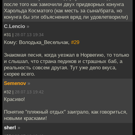
после того как замочили двух придворных конунга
Харольда Косматого (как месть за сына/брата, но
конунга бы эти объяснения вряд ли удовлетворили)
C.Lencio
»
#31 |
28.07.13 19:34
Кому: Володька_Весельчак,
#29
Знакомая песня, когда уезжал в Норвегию, то только
и слышал, что страна педиков и страшных баб, а
реальность совсем другая. Тут уже дело вкуса,
скорее всего.
Semenov
»
#32 |
28.07.13 19:42
Красиво!
Понятие "пляжный отдых" заиграло, как говориться,
новыми красками!
sherl
»