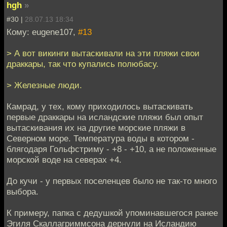
hgh
»
#30 |
28.07.13 18:34
Кому: eugene107,
#13
> А вот викинги вытаскивали на эти пляжи свои
драккары, так что купались полюбасу.
> Железные люди.
Камрад, у тех, кому приходилось вытаскивать
первые драккары на исландские пляжи был опыт
вытаскивания их на другие морские пляжи в
Северном море. Температура воды в котором -
блягодаря Гольфстриму - +8 - +10, а не положенные
морской воде на северах +4.
До кучи - у первых поселенцев было не так-то много
выбора.
К примеру, папка с дедушкой упоминавшегося ранее
Эгиля Скаллагриммсона дернули на Исландию