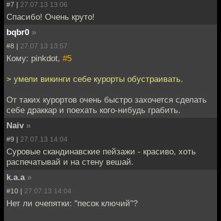
#7 |
27.07.13 13:06
Спасибо! Очень круто!
bqbr0
»
#8 |
27.07.13 13:57
Кому: pinkdot,
#5
> умели викинги себе курорты обустраивать.
От таких курортов очень быстро захочется сделать
себе драккар и поехать кого-нибудь грабить.
Naiv
»
#9 |
27.07.13 14:04
Суровые скандинавские пейзажи - красиво, хоть
распечатывай и на стену вешай.
k.a.a
»
#10 |
27.07.13 14:04
Нет ли очепятки: "песок ключий"?