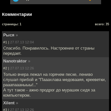
Комментарии
cтраницы: 1
всего: 35
Рыся
»
#1 |
27.07.13 12:04
Спасибо. Понравилось. Настроение от страны
передает.
Nanotraktor
»
#2 |
27.07.13 12:26
Только вчера лежал на горячем песке, лениво
слушал прибой и "Пааахлава медовааяя, крееветки,
рааапаааныыы!.."
А тут такое - ажно продрог до мурашек сидя за
компьютером.
Xilent
»
#3 |
27.07.13 12:26