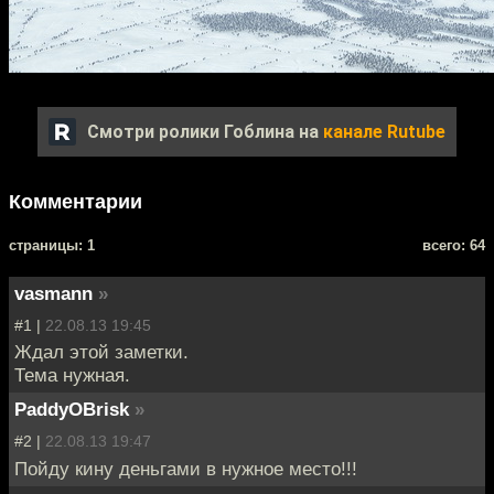
Смотри ролики Гоблина на
канале Rutube
Комментарии
cтраницы: 1
всего: 64
vasmann
»
#1 |
22.08.13 19:45
Ждал этой заметки.
Тема нужная.
PaddyOBrisk
»
#2 |
22.08.13 19:47
Пойду кину деньгами в нужное место!!!