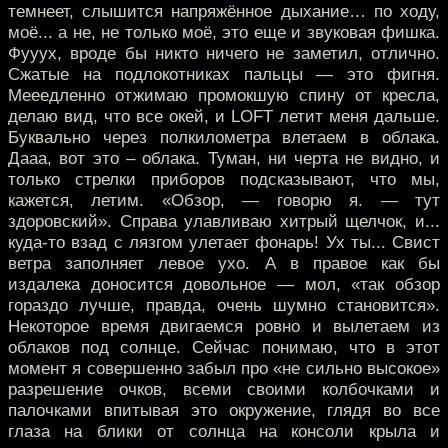
темнеет, слышится напряжённое дыхание… по ходу,
моё... а не, не только моё, это еще и звуковая фишка.
Фууух, вроде бы никто ничего не заметил, отлично.
Сжатые на подлокотниках пальцы — это фигня.
Мееедленно отжимаю промокшую спину от кресла,
делаю вид, что все окей, и LOFT летит меня дальше.
Буквально через полкилометра влетаем в облака.
Дааа, вот это – облака. Туман, ни черта не видно, и
только стрелки приборов подсказывают, что мы,
кажется, летим. «Обзор, — говорю я. — тут
здоровский». Справа улавливаю хитрый щелчок, и...
куда-то взад с лязгом улетает фонарь! Ух ты... Свист
ветра заполняет левое ухо. А в правое как бы
издалека доносится довольное — мол, «так обзор
гораздо лучше, правда, очень шумно становится».
Некоторое время двигаемся ровно и вылетаем из
облаков под солнце. Сейчас понимаю, что в этот
момент я совершенно забыл про «не сильно высокое»
разрешение очков, всеми своими колбочками и
палочками впитывая это окружение, глядя во все
глаза на блики от солнца на консоли крыла и