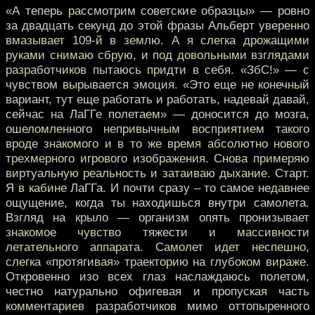
«А теперь рассмотрим советские образцы» — ровно
за двадцать секунд до этой фразы Альберт уверенно
вмазывает 109-й в землю. А я слегка дрожащими
руками снимаю сбрую, и под довольными взглядами
разработчиков пытаюсь придти в себя. «ЗбС!» — с
чувством вырывается эмоция. «Это еще не конечный
вариант, тут еще работать и работать, надевай давай,
сейчас на ЛаГГе полетаем» — доносится до мозга,
ошеломленного непривычным восприятием такого
вроде знакомого и в то же время абсолютно нового
трехмерного игрового изображения. Снова примеряю
виртуальную реальность и затаиваю дыхание. Старт.
Я в кабине ЛаГГа. И почти сразу – то самое недавнее
ощущение, когда ты находишься внутри самолета.
Взгляд на крыло — организм опять пронизывает
знакомое чувство тяжести и массивности
летательного аппарата. Самолет идет неспешно,
слегка «протягивая» траекторию на глубоком вираже.
Откровенно изо всех глаз наслаждаюсь полетом,
честно натурально офигевая и пропуская часть
комментариев разработчиков мимо оттопыренного