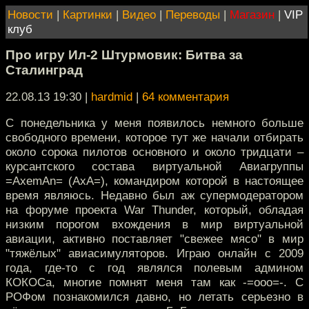
Новости
|
Картинки
|
Видео
|
Переводы
|
Магазин
|
VIP
клуб
Про игру Ил-2 Штурмовик: Битва за
Сталинград
22.08.13 19:30
|
hardmid
|
64 комментария
С понедельника у меня появилось немного больше
свободного времени, которое тут же начали отбирать
около сорока пилотов основного и около тридцати –
курсантского состава виртуальной Авиагруппы
=AxemAn= (AxA=), командиром которой в настоящее
время являюсь. Недавно был аж супермодератором
на форуме проекта War Thunder, который, обладая
низким порогом вхождения в мир виртуальной
авиации, активно поставляет "свежее мясо" в мир
"тяжёлых" авиасимуляторов. Играю онлайн с 2009
года, где-то с год являлся полевым админом
КОКОСа, многие помнят меня там как -=ooo=-. С
РОФом познакомился давно, но летать серьезно в