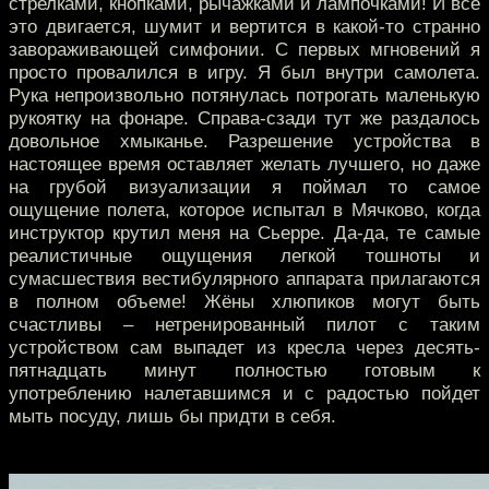
стрелками, кнопками, рычажками и лампочками! И все
это двигается, шумит и вертится в какой-то странно
завораживающей симфонии. С первых мгновений я
просто провалился в игру. Я был внутри самолета.
Рука непроизвольно потянулась потрогать маленькую
рукоятку на фонаре. Справа-сзади тут же раздалось
довольное хмыканье. Разрешение устройства в
настоящее время оставляет желать лучшего, но даже
на грубой визуализации я поймал то самое
ощущение полета, которое испытал в Мячково, когда
инструктор крутил меня на Сьерре. Да-да, те самые
реалистичные ощущения легкой тошноты и
сумасшествия вестибулярного аппарата прилагаются
в полном объеме! Жёны хлюпиков могут быть
счастливы – нетренированный пилот с таким
устройством сам выпадет из кресла через десять-
пятнадцать минут полностью готовым к
употреблению налетавшимся и с радостью пойдет
мыть посуду, лишь бы придти в себя.