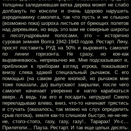
толщины заледеневшая ветка дерева может не слабо
долбануть по консоли и очень здорово нарушить
аэродинамику самолета, так что пусть и не слышно
(возможно пока) шороха листьев от бреющих полетов
над деревьями, но ведь это вам не северные широты
с лесотундровыми полосами, это – исторично
суровая зимняя Волга 1942-1943 годов. Рестарт. Лечу,
просят поставить РУД на 50% и выровнять самолет
по линии горизонта. Не сразу, но кое-как
выравниваюсь, непривычно же. Мне подсказывают и,
приближая к приборам взгляд игрока, показывают
внизу слева эдакий специальный рычажок. С его
помощью (на самом деле кнопкой, но рычажок мне
тоже показали, да) выпускают закрылки, после чего
самолет начинает уверенно и нагло карабкаться
вверх. А ведь так его и посадить нетрудно! Смело
перекладываю влево, вниз, что-то начинает трястись
и стучать (оказалось, так можно на слух определить
срыв потока), земля как-то слишком быстро, не-не-не-
не, стопэ-стопэ, газу, газу, газу!.. Тарарах! Уп-с…
Прилетели… Пауза. Рестарт. И так еще целых десять-