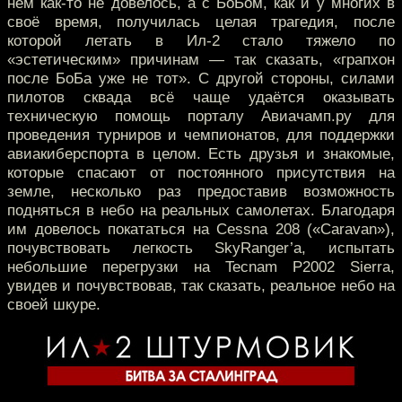
нём как-то не довелось, а с БоБом, как и у многих в
своё время, получилась целая трагедия, после
которой летать в Ил-2 стало тяжело по
«эстетическим» причинам — так сказать, «грапхон
после БоБа уже не тот». С другой стороны, силами
пилотов сквада всё чаще удаётся оказывать
техническую помощь порталу Авиачамп.ру для
проведения турниров и чемпионатов, для поддержки
авиакиберспорта в целом. Есть друзья и знакомые,
которые спасают от постоянного присутствия на
земле, несколько раз предоставив возможность
подняться в небо на реальных самолетах. Благодаря
им довелось покататься на Cessna 208 («Caravan»),
почувствовать легкость SkyRanger’а, испытать
небольшие перегрузки на Tecnam P2002 Sierra,
увидев и почувствовав, так сказать, реальное небо на
своей шкуре.