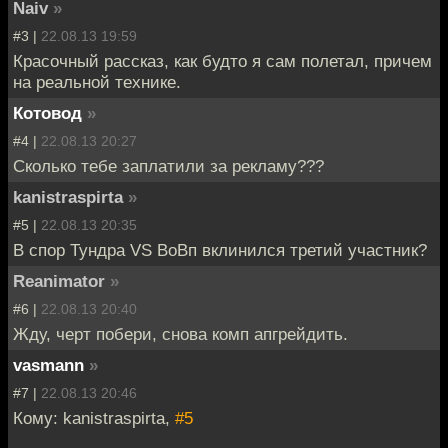
Naiv
»
#3 |
22.08.13 19:59
Красочный рассказ, как будто я сам полетал, причем
на реальной технике.
Котовод
»
#4 |
22.08.13 20:27
Сколько тебе заплатили за рекламу???
kanistraspirta
»
#5 |
22.08.13 20:35
В спор Тундра VS ВоВп вклинился третий участник?
Reanimator
»
#6 |
22.08.13 20:40
Жду, черт побери, снова комп апгрейдить.
vasmann
»
#7 |
22.08.13 20:46
Кому: kanistraspirta,
#5