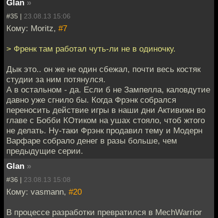
Glan
»
#35 |
23.08.13 15:06
Кому: Moritz,
#7
> Френк там работал чуть-ли не в одиночку.
Дык это.. он же не один сбежал, почти весь костяк
студии за ним потянулся.
А в остальном - да. Если б не Зампелла, каловдутие
давно уже сгнило бы. Когда Фрэнк собрался
переносить действие игры в наши дни Активижн во
главе с Бобби КОтиком на ушах стояло, чтоб жтого
не делать. Ну-таки Фрэнк продавил тему и Модерн
Варфаре собрало денег в разы больше, чем
предыдущие серии.
Glan
»
#36 |
23.08.13 15:08
Кому: vasmann,
#20
В процессе разработки превратился в MechWarrior