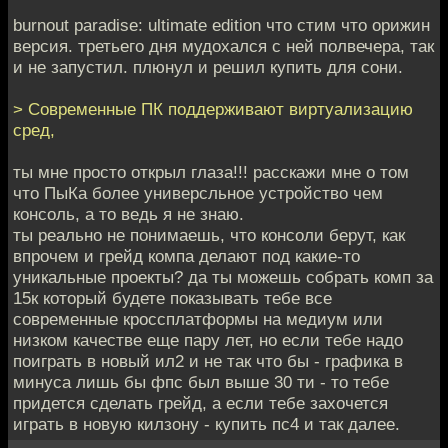
burnout paradise: ultimate edition что стим что орижин
версия. третьего дня мудохался с ней полвечера, так
и не запустил. плюнул и решил купить для сони.
> Современные ПК поддерживают виртуализацию
сред,
ты мне просто открыл глаза!!! расскажи мне о том
что ПыКа более универсльное устройство чем
консоль, а то ведь я не знаю.
ты реально не понимаешь, что консоли берут, как
впрочем и грейд компа делают под какие-то
уникальные проекты? да ты можешь собрать комп за
15к который будете показывать тебе все
современные кроссплатформы на медиум или
низком качестве еще пару лет, но если тебе надо
поиграть в новый ил2 и не так что бы - графика в
минуса лишь бы фпс был выше 30 ти - то тебе
придется сделать грейд, а если тебе захочется
играть в новую килзону - купить пс4 и так далее.