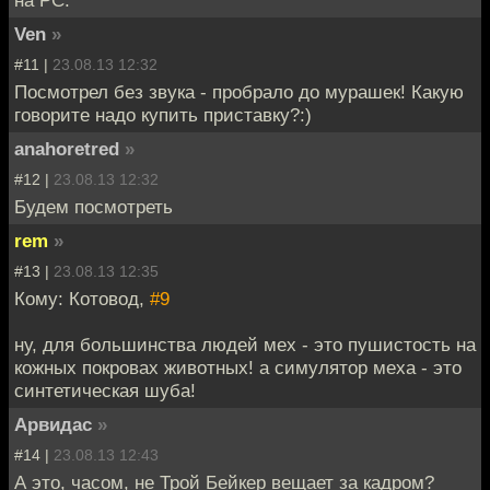
на PC.
Ven
»
#11 |
23.08.13 12:32
Посмотрел без звука - пробрало до мурашек! Какую
говорите надо купить приставку?:)
anahoretred
»
#12 |
23.08.13 12:32
Будем посмотреть
rem
»
#13 |
23.08.13 12:35
Кому: Котовод,
#9
ну, для большинства людей мех - это пушистость на
кожных покровах животных! а симулятор меха - это
синтетическая шуба!
Арвидас
»
#14 |
23.08.13 12:43
А это, часом, не Трой Бейкер вещает за кадром?