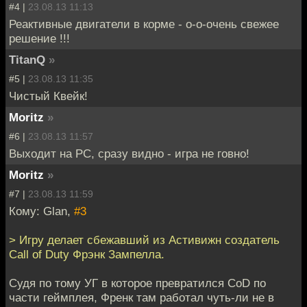
#4 |
23.08.13 11:13
Реактивные двигатели в корме - о-о-очень свежее
решение !!!
TitanQ
»
#5 |
23.08.13 11:35
Чистый Квейк!
Moritz
»
#6 |
23.08.13 11:57
Выходит на РС, сразу видно - игра не говно!
Moritz
»
#7 |
23.08.13 11:59
Кому: Glan,
#3
> Игру делает сбежавший из Астивижн создатель
Call of Duty Фрэнк Зампелла.
Судя по тому УГ в которое превратился CoD по
части геймплея, Френк там работал чуть-ли не в