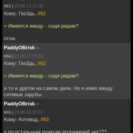
#63 |
23.08.13 17:00
Кому: Гво3дь,
#62
> Имеется ввиду - сидя рядом?
отож.
PaddyOBrisk
»
#64 |
23.08.13 17:01
Кому: Гво3дь,
#62
> Имеется ввиду - сидя рядом?
и то и другое на самом деле. Но я имел ввиду
сетевые зарубы.
PaddyOBrisk
»
#65 |
23.08.13 17:01
Кому: Котовод,
#63
а по остальным пунктам возражений нет???