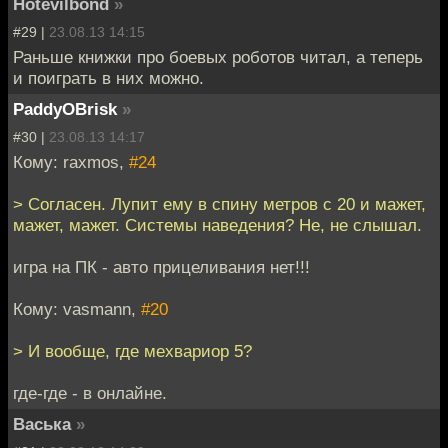
Hotevilbond
»
#29 |
23.08.13 14:15
Раньше книжки про боевых роботов читал, а теперь
и поиграть в них можно.
PaddyOBrisk
»
#30 |
23.08.13 14:17
Кому: raxmos,
#24
> Согласен. Лупит ему в спину метров с 20 и мажет,
мажет, мажет. Системы наведения? Не, не слышал.
игра на ПК - авто прицеливания нет!!!
Кому: vasmann,
#20
> И вообще, где мехвариор 5?
где-где - в онлайне.
Васька
»