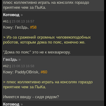
плюс коллективно играть на консолях гораздо
приятнее чем за ПыКа.
Котовод
»
#61 |
23.08.13 16:57
Кому: Гво3дь,
#58
> Из-за сражений огромных человекоподобных
роботов, которым дома по пояс, конечно же.
"Дома по пояс" это не к мехвариору.
Гво3дь
»
#62 |
23.08.13 16:58
Кому: PaddyOBrisk,
#60
> плюс коллективно играть на консолях гораздо
приятнее чем за ПыКа.
Имеется ввиду - сидя рядом?
Котовод
»