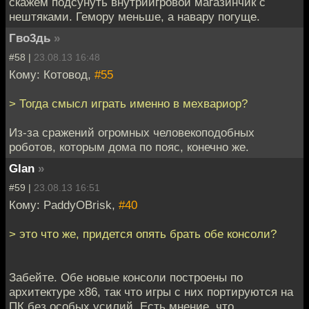
скажем подсунуть внутриигровой магазинчик с
нештяками. Гемору меньше, а навару погуще.
Гво3дь
»
#58 |
23.08.13 16:48
Кому: Котовод,
#55
> Тогда смысл играть именно в мехвариор?
Из-за сражений огромных человекоподобных
роботов, которым дома по пояс, конечно же.
Glan
»
#59 |
23.08.13 16:51
Кому: PaddyOBrisk,
#40
> это что же, придется опять брать обе консоли?
Забейте. Обе новые консоли построены по
архитектуре х86, так что игры с них портируются на
ПК без особых усилий. Есть мнение, что