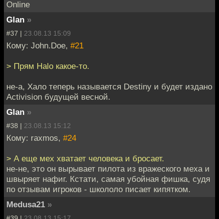
Online
Glan
»
#37 |
23.08.13 15:09
Кому: John.Doe,
#21
> Прям Halo какое-то.
не-а, Хало теперь называется Destiny и будет издано
Activision будущей весной.
Glan
»
#38 |
23.08.13 15:12
Кому: raxmos,
#24
> А еще мех хватает человека и бросает.
не-не, это он вырывает пилота из вражеского меха и
швыряет нафиг. Кстати, самая убойная фишка, судя
по отзывам игроков - школоло писает кипятком.
Medusa21
»
#39 |
23.08.13 15:17