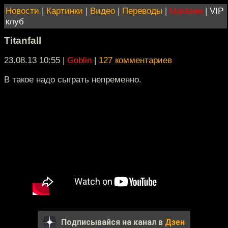
Новости
|
Картинки
|
Видео
|
Переводы
|
Магазин
|
VIP
клуб
Titanfall
23.08.13 10:55
|
Goblin
|
127 комментариев
В такое надо сыграть непременно.
Подписывайся на канал в
Дзен