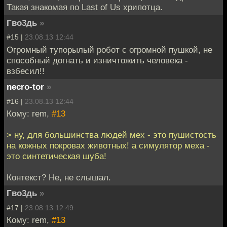
Такая знакомая по Last of Us хрипотца.
Гво3дь
»
#15 |
23.08.13 12:44
Огромный тупорылый робот с огромной пушкой, не
способный догнать и изничтожить человека -
взбесил!!
necro-tor
»
#16 |
23.08.13 12:44
Кому: rem,
#13
> ну, для большинства людей мех - это пушистость
на кожных покровах животных! а симулятор меха -
это синтетическая шуба!
Контекст? Не, не слышал.
Гво3дь
»
#17 |
23.08.13 12:49
Кому: rem,
#13