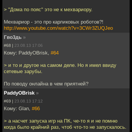
> "Дома по пояс" это не к мехвариору.
Мехвариор - это про карликовых роботов?!
http://www.youtube.com/watch?v=3CWr3ZUQJeo
Гво3дь
»
#68 |
23.08.13 17:06
Кому: PaddyOBrisk,
#64
> и то и другое на самом деле. Но я имел ввиду
сетевые зарубы.
По поводу онлайна в чем приятней?
PaddyOBrisk
»
#69 |
23.08.13 17:12
Кому: Glan,
#66
> а насчет запуска игр на ПК, че-то я и не помню
когда было крайний раз, чтоб что-то не запускалось.