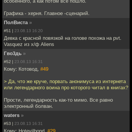
особенного, а как потом всё пошло.
Графика - херня. Главное -сценарий.
ПолВиста
»
#51 |
23.08.13 16:20
Девка с красной повязкой на голове похожа на pvt.
Vasquez из х/ф Aliens
Гво3дь
»
#52 |
23.08.13 16:31
Кому: Котовод,
#49
> Да, что же круче, порвать анонимуса из интернета
или легендарного воина про которого читал в книгах?
Прости, легендарность как-то мимо. Все равно
электронный болван.
waters
»
#53 |
23.08.13 16:31
Кому: Hotevilbond,
#29