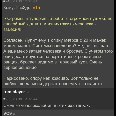
#24 |
23.08.13 13:41
Кому: Гво3дь,
#15
> Огромный тупорылый робот с огромной пушкой, не
способный догнать и изничтожить человека -
взбесил!!
Согласен. Лупит ему в спину метров с 20 и мажет,
мажет, мажет. Системы наведения? Не, не слышал.
А еще мех хватает человека и бросает. С учетом того
они десантируются на портативных реактивных
ранцах, бросает видимо в терновый куст. Очень
верное решение!
Нарисовано, спору нет, красиво. Вот только не
люблю, когда меня держат совсем уж за идиота.
tom slayer
»
#25 |
23.08.13 13:44
Сколько человеколюбия в этих жестянках.
VC9
»