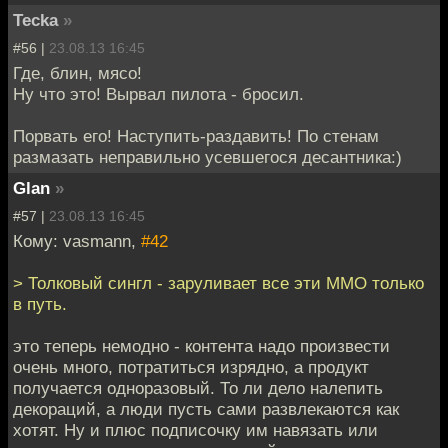
Tecka
»
#56 |
23.08.13 16:45
Где, блин, мясо!
Ну что это! Вырвал пилота - бросил.
Порвать его! Наступить-раздавить! По стенам
размазать неправильно усевшегося десантника:)
Glan
»
#57 |
23.08.13 16:45
Кому: vasmann,
#42
> Толковый сингл - заруливает все эти ММО только
в путь.
это теперь немодно - контента надо произвести
очень много, потратиться изрядно, а продукт
получается одноразовый. То ли дело налепить
декораций, а люди пусть сами развлекаются как
хотят. Ну и плюс подписочку им навязать или