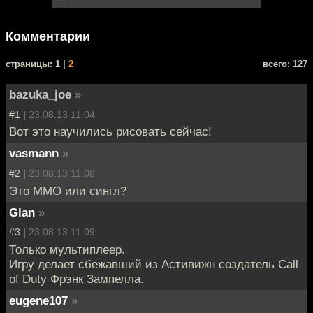
Комментарии
cтраницы: 1 |
2
всего: 127
bazuka_joe
»
#1 |
23.08.13 11:04
Вот это научились рисовать сейчас!
vasmann
»
#2 |
23.08.13 11:08
Это ММО или сингл?
Glan
»
#3 |
23.08.13 11:09
Только мультиплеер.
Игру делает сбежавший из Астивижн создатель Call
of Duty Фрэнк Зампелла.
eugene107
»