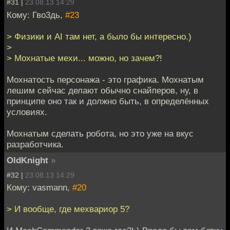
#31 |
23.08.13 14:29
Кому: Гво3дь,
#23
> Физики и AI там нет, а было бы интересно.)
>
> Мохнатые мехи... можно, но зачем?!
Мохнатость персонажа - это графика. Мохнатым
лешим сейчас делают обычно снайперов, ну, в
принципе оно так и должно быть, в определённых
условиях.
Мохнатым сделать робота, но это уже на вкус
разработчика.
OldKnight
»
#32 |
23.08.13 14:29
Кому: vasmann,
#20
> И вообще, где мехвариор 5?