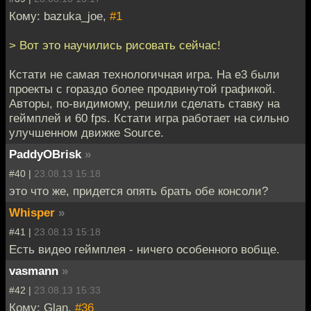
Кому: bazuka_joe,
#1
> Вот это научились рисовать сейчас!
Кстати не самая технологичная игра. На е3 были
проекты с гораздо более продвинутой графикой.
Авторы, по-видимому, решили сделать ставку на
геймплей и 60 fps. Кстати игра работает на сильно
улучшенном движке Source.
PaddyOBrisk
»
#40 |
23.08.13 15:18
это что же, придется опять брать обе консоли?
Whisper
»
#41 |
23.08.13 15:18
Есть видео геймплея - ничего особенного вобще.
vasmann
»
#42 |
23.08.13 15:33
Кому: Glan,
#36