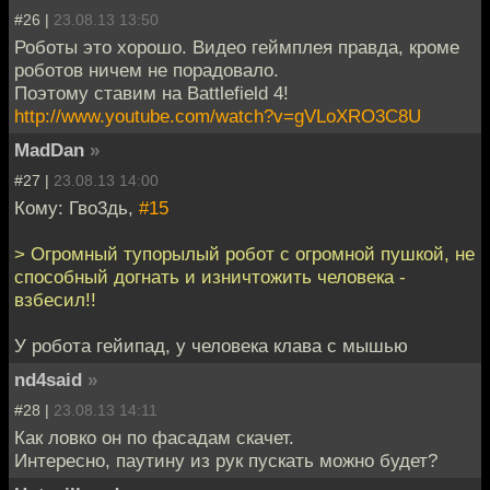
#26 |
23.08.13 13:50
Роботы это хорошо. Видео геймплея правда, кроме
роботов ничем не порадовало.
Поэтому ставим на Battlefield 4!
http://www.youtube.com/watch?v=gVLoXRO3C8U
MadDan
»
#27 |
23.08.13 14:00
Кому: Гво3дь,
#15
> Огромный тупорылый робот с огромной пушкой, не
способный догнать и изничтожить человека -
взбесил!!
У робота гейипад, у человека клава с мышью
nd4said
»
#28 |
23.08.13 14:11
Как ловко он по фасадам скачет.
Интересно, паутину из рук пускать можно будет?