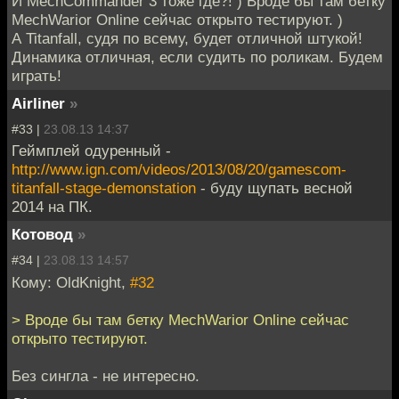
И MechCommander 3 тоже где?! ) Вроде бы там бетку
MechWarior Online сейчас открыто тестируют. )
А Titanfall, судя по всему, будет отличной штукой!
Динамика отличная, если судить по роликам. Будем
играть!
Airliner
»
#33 |
23.08.13 14:37
Геймплей одуренный -
http://www.ign.com/videos/2013/08/20/gamescom-
titanfall-stage-demonstation
- буду щупать весной
2014 на ПК.
Котовод
»
#34 |
23.08.13 14:57
Кому: OldKnight,
#32
> Вроде бы там бетку MechWarior Online сейчас
открыто тестируют.
Без сингла - не интересно.