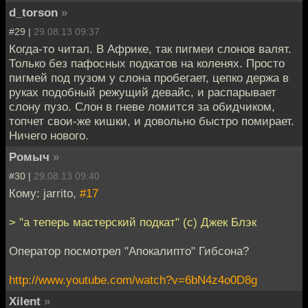
d_torson
»
#29 |
29.08.13 09:37
Когда-то читал. В Африке, так пигмеи слонов валят.
Только без пафосных подкатов на коленях. Просто
пигмей под пузом у слона пробегает, цепко держа в
руках подобный режущий девайс, и распарывает
слону пузо. Слон в гневе ломится за обидчиком,
топчет свои-же кишки, и довольно быстро помирает.
Ничего нового.
Ромыч
»
#30 |
29.08.13 09:40
Кому: jarrito,
#17
> "а теперь мастерский подкат" (c) Джек Блэк
Оператор посмотрел "Апокалипто" Гибсона?
http://www.youtube.com/watch?v=6bN4z4o0D8g
Xilent
»