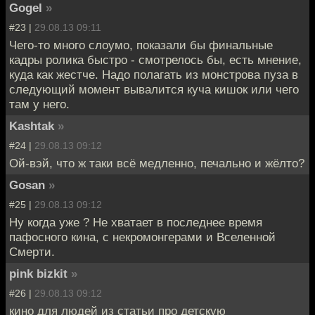
Gogel
»
#23 |
29.08.13 09:11
Чего-то много слоумо, показали бы финальные
кадры ролика быстро - смотрелось бы, есть мнение,
куда как жестче. Надо полагать из монстрова пуза в
следующий момент вывалится куча кишок или чего
там у него.
Kashtak
»
#24 |
29.08.13 09:12
Ой-вэй, что ж таки всё медленно, печально и жёлто?
Gosan
»
#25 |
29.08.13 09:12
Ну когда уже ? Не хватает в последнее время
пафосного кина, с некромонгерами и Вселенной
Смерти.
pink bizkit
»
#26 |
29.08.13 09:12
кино для людей из статьи про детскую