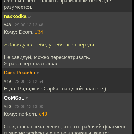
Обе смотреть только в правильном переводе,
разумеется.
naxxodka
»
#48 |
29.08.13 12:48
Кому: Doom,
#34
> Завидую я тебе, у тебя всё впереди
Не завидуй, можно пересматривать.
Я раз 5 пересматривал.
Dark Pikachu
»
#49 |
29.08.13 12:54
Н-да, Ридидк и Старбак на одной планете )
QoMSoL
»
#50 |
29.08.13 13:00
Кому: norkorn,
#43
Создалось впечатление, что это рабочий фрагмент
и многие эффекты еще не наложены, как то: