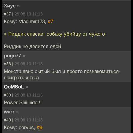
Хиус
»
#37 |
29.08.13 11:13
Кому: Vladimir123,
#7
> Риддик спасает собаку убийцу от чужого
Риддик не делится едой
pogo77
»
#38 |
29.08.13 11:13
Монстр явно сытый был и просто познакомиться-
поиграть хотел.
QoMSoL
»
#39 |
29.08.13 11:16
Power Sliiiiiiide!!!
warr
»
#40 |
29.08.13 11:18
Кому: corvus,
#8