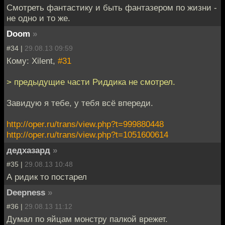
Смотреть фантастику и быть фантазером по жизни -
не одно и то же.
Doom
»
#34 |
29.08.13 09:59
Кому: Xilent,
#31
> предыдущие части Риддика не смотрел.
Завидую я тебе, у тебя всё впереди.
http://oper.ru/trans/view.php?t=999880448
http://oper.ru/trans/view.php?t=1051600614
дедхазард
»
#35 |
29.08.13 10:48
А ридик то постарел
Deepness
»
#36 |
29.08.13 11:12
Думал по яйцам монстру палкой врежет.