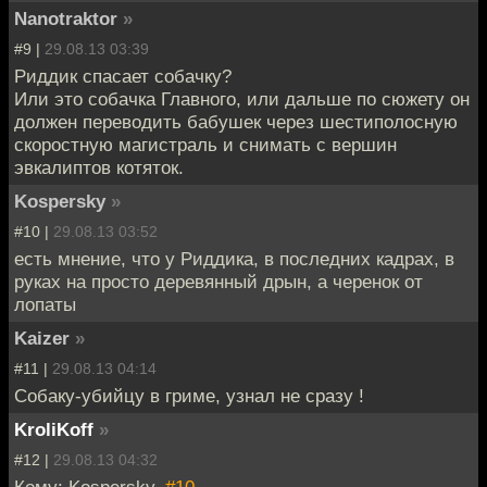
Nanotraktor
»
#9 |
29.08.13 03:39
Риддик спасает собачку?
Или это собачка Главного, или дальше по сюжету он
должен переводить бабушек через шестиполосную
скоростную магистраль и снимать с вершин
эвкалиптов котяток.
Kospersky
»
#10 |
29.08.13 03:52
есть мнение, что у Риддика, в последних кадрах, в
руках на просто деревянный дрын, а черенок от
лопаты
Kaizer
»
#11 |
29.08.13 04:14
Собаку-убийцу в гриме, узнал не сразу !
KroliKoff
»
#12 |
29.08.13 04:32