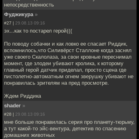
непосредственность
Фуджикура
»
#27 |
29.08.13 09:16
эх...как то постарел герой(((
По поводу собачки и как ловко ее спасает Риддик,
вспомнилось,что Силивёрст Сталлоне когда заснял
уже своего Скалолаза, за свои кровные переснимал
момент, где злодеи убивают кролика, к которому
главный герой датчик приделал, просто сцена где
пистолетно-автоматным огнем зверушку убивают не
понравилась зрителям на пред просмотре.
Ждем Риддика
shader
»
#28 |
29.08.13 09:16
мне больше понравилась серия про планету-тюрьму,
а тут какой-то эйс-вентура, детектив по спасению
домашних животных