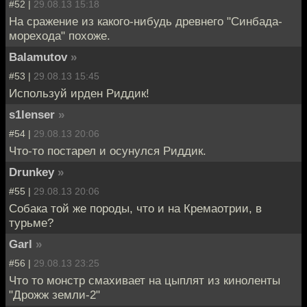
#52 |
29.08.13 15:18
На сражение из какого-нибудь древнего "Синбада-
морехода" похоже.
Balamutov
»
#53 |
29.08.13 15:45
Используй ирден Риддик!
s1lenser
»
#54 |
29.08.13 20:06
Что-то постарел и осунулся Риддик.
Drunkey
»
#55 |
29.08.13 20:06
Собака той же породы, что и на Кремаотрии, в
турьме?
Garl
»
#56 |
29.08.13 23:25
Что то монстр смахивает на цыплят из киноленты
"Дрожж земли-2"