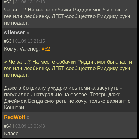
#62 |
31.08.13 10:13
Че за ...? На месте собачки Риддик мог бы спасти
гея или лесбиянку. ЛГБТ-сообщество Риддику руки
не подаст.
s1lenser
»
#63 |
01.09.13 21:15
Кому: Vareneg,
#62
> Че за ...? На месте собачки Риддик мог бы спасти
гея или лесбиянку. ЛГБТ-сообщество Риддику руки
не подаст.
Даже в бондиану умудрились гомика засунуть -
покусились натурально на святое. Теперь даже
Джеймса Бонда смотреть не хочу, только вариант с
Коннери.
RedWolf
»
#64 |
03.09.13 03:43
Класс