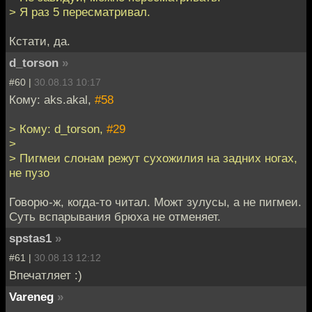
> Я раз 5 пересматривал.
Кстати, да.
d_torson
»
#60 |
30.08.13 10:17
Кому: aks.akal,
#58
> Кому: d_torson,
#29
>
> Пигмеи слонам режут сухожилия на задних ногах,
не пузо
Говорю-ж, когда-то читал. Можт зулусы, а не пигмеи.
Суть вспарывания брюха не отменяет.
spstas1
»
#61 |
30.08.13 12:12
Впечатляет :)
Vareneg
»