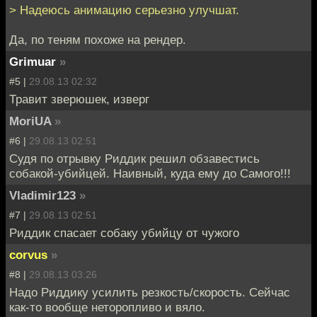
> Надеюсь анимацию серьезно улучшат.
Да, по теням похоже на рендер.
Grimuar
»
#5 |
29.08.13 02:32
Травит зверюшек, изверг
MoriUA
»
#6 |
29.08.13 02:51
Судя по отрывку Риддик решил обзавестись
собакой-убийцей. Наивный, куда ему до Самого!!!
Vladimir123
»
#7 |
29.08.13 02:51
Риддик спасает собаку убийцу от чужого
corvus
»
#8 |
29.08.13 03:26
Надо Риддику усилить резкость/скорость. Сейчас
как-то вообще неторопливо и вяло.