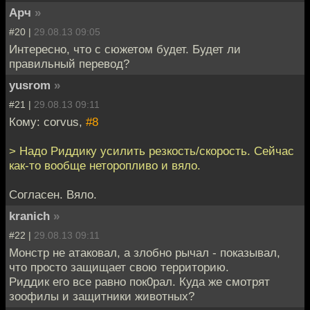
Арч
»
#20 |
29.08.13 09:05
Интересно, что с сюжетом будет. Будет ли
правильный перевод?
yusrom
»
#21 |
29.08.13 09:11
Кому: corvus,
#8
> Надо Риддику усилить резкость/скорость. Сейчас
как-то вообще неторопливо и вяло.
Согласен. Вяло.
kranich
»
#22 |
29.08.13 09:11
Монстр не атаковал, а злобно рычал - показывал,
что просто защищает свою территорию.
Риддик его все равно пок0рал. Куда же смотрят
зоофилы и защитники животных?