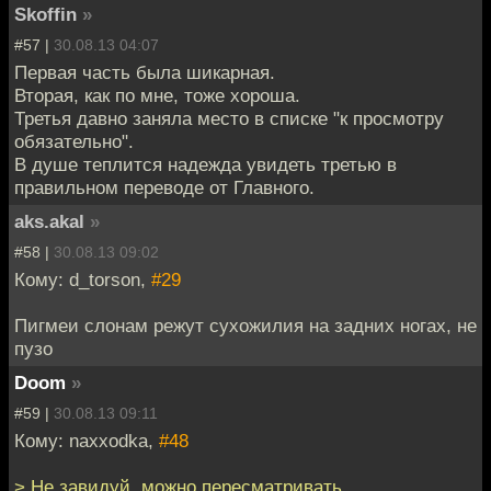
Skoffin
»
#57 |
30.08.13 04:07
Первая часть была шикарная.
Вторая, как по мне, тоже хороша.
Третья давно заняла место в списке "к просмотру
обязательно".
В душе теплится надежда увидеть третью в
правильном переводе от Главного.
aks.akal
»
#58 |
30.08.13 09:02
Кому: d_torson,
#29
Пигмеи слонам режут сухожилия на задних ногах, не
пузо
Doom
»
#59 |
30.08.13 09:11
Кому: naxxodka,
#48
> Не завидуй, можно пересматривать.