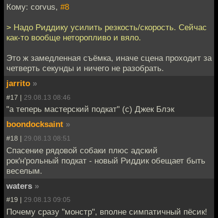
Кому: corvus,
#8
> Надо Риддику усилить резкость/скорость. Сейчас
как-то вообще неторопливо и вяло.
Это ж замедленная съёмка, иначе сцена проходит за
четверть секунды и ничего не разобрать.
jarrito
»
#17 |
29.08.13 08:46
"а теперь мастерский подкат" (c) Джек Блэк
boondocksaint
»
#18 |
29.08.13 08:51
Спасение рядовой собаки плюс адский
рок'н'рольный подкат - новый Риддик обещает быть
веселым.
waters
»
#19 |
29.08.13 09:05
Почему сразу "монстр", вполне симпатичный пёсик!