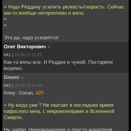
> Надо Риддику усилить резкость/скорость. Сейчас
как-то вообще неторопливо и вяло.
>
>
Это да, надо ускорятся!
Олег Викторович
»
#41 |
29.08.13 11:22
Как-то вялы все. И Риддик и чужой. Постарели
видимо.
Gnomi
»
#42 |
29.08.13 11:40
Кому: Gosan,
#25
> Ну когда уже ? Не хватает в последнее время
пафосного кина, с некромонгерами и Вселенной
Смерти.
Ну, нафиг. Некроманагеров и просто манагеров