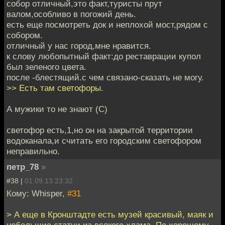
собор отличный,это факт,туристы прут
валом,особливо в погожий день.
есть еще посмотреть док и неплохой мост,рядом с
собором.
отличный у нас город,мне нравится.
к слову любопытный факт:до реставрации купол
был зеленого цвета.
после -блестящий.с чем связано-сказать не могу.
>> Есть там светофоры.
А мужики то не знают (С)
светофор есть,1,но он на закрытой территории
водоканала,и считать его городским светофором
неправильно.
петр_78
»
#38 |
01.09.13 23:32
Кому: Whisper,
#31
> А еще в Кронштадте есть музей красивый, маяк и
небольшие статуи из всякого хлама. По хорошему