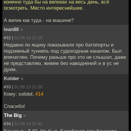
конечно туда бы на великах на весь день, всё
осмотреть. Место интереснейшее.
А велик как туда - на машине?
lean88
»
#32 |
01.09.13 21:19
Недавно по ящику показывали про батопорты и
подземный туннель под судоходным каналом. Был
впечатлен. Почему раньше про это не слышал, даже
не представляю, живем без наводнений и в ус не
дуем.
Kolder
»
#33 |
01.09.13 21:25
Кому: solidol,
#14
Спасибо!
The Big
»
#34 |
01.09.13 21:42
Как же ты Д.Ю. Не был, Балабанов там Кочегара