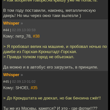
> Как абориген говорю,на крышу уже не попасть.
В том году поставили, наконец, металлическую
дверь! Но мы через окно таки вылезли )
Whisper
»
#44 |
02.09.13 00:59
Кому: петр_78,
#38
> Я пробовал велик на машине, и пробовал ночью по
дамбе из Горская-Кронштадт-Горская.
> Правда толком город не объезжал.
Да можно и в автобус его загрузить, в принципе.
Whisper
»
#45 |
02.09.13 01:02
Кому: SHOEI,
#35
> До Крондштата не доехал, но бак бензина сжёг!!
Ты же из Москвы, кажется? И это - где фотки!!??