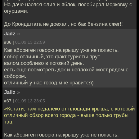
На даче наелся слив и яблок, пособирал морковку с
огурцами.
До Крондштата не доехал, но бак бензина сжёг!!
Jailz
»
#36 |
01.09.13 22:59
Как абориген говорю,на крышу уже не попасть.
собор отличный,это факт,туристы прут
валом,особливо в погожий день.
есть еще посмотреть док и неплохой мост,рядом с
собором.
отличный у нас город,мне нравится)
Jailz
»
#37 |
01.09.13 23:05
>Кстати, там недалеко от площади крыша, с который
отличный обзор всего города - выше только трубы
тэц
Как абориген говорю,на крышу уже не попасть.