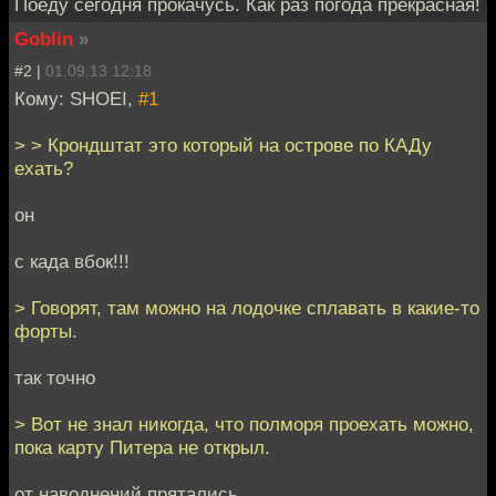
Поеду сегодня прокачусь. Как раз погода прекрасная!
Goblin
»
#2 |
01.09.13 12:18
Кому: SHOEI,
#1
> > Крондштат это который на острове по КАДу
ехать?
он
с када вбок!!!
> Говорят, там можно на лодочке сплавать в какие-то
форты.
так точно
> Вот не знал никогда, что полморя проехать можно,
пока карту Питера не открыл.
от наводнений прятались