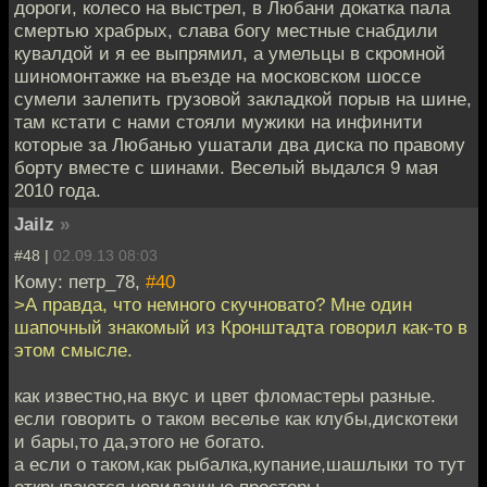
дороги, колесо на выстрел, в Любани докатка пала
смертью храбрых, слава богу местные снабдили
кувалдой и я ее выпрямил, а умельцы в скромной
шиномонтажке на въезде на московском шоссе
сумели залепить грузовой закладкой порыв на шине,
там кстати с нами стояли мужики на инфинити
которые за Любанью ушатали два диска по правому
борту вместе с шинами. Веселый выдался 9 мая
2010 года.
Jailz
»
#48 |
02.09.13 08:03
Кому: петр_78,
#40
>А правда, что немного скучновато? Мне один
шапочный знакомый из Кронштадта говорил как-то в
этом смысле.
как известно,на вкус и цвет фломастеры разные.
если говорить о таком веселье как клубы,дискотеки
и бары,то да,этого не богато.
а если о таком,как рыбалка,купание,шашлыки то тут