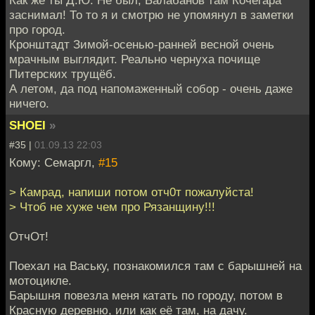
заснимал! То то я и смотрю не упомянул в заметки
про город.
Кронштадт Зимой-осенью-ранней весной очень
мрачным выглядит. Реально чернуха почище
Питерских трущёб.
А летом, да под напомаженный собор - очень даже
ничего.
SHOEI
»
#35 |
01.09.13 22:03
Кому: Семаргл,
#15
> Камрад, напиши потом отч0т пожалуйста!
> Чтоб не хуже чем про Рязанщину!!!
ОтчОт!
Поехал на Ваську, познакомился там с барышней на
мотоцикле.
Барышня повезла меня катать по городу, потом в
Красную деревню, или как её там, на дачу.