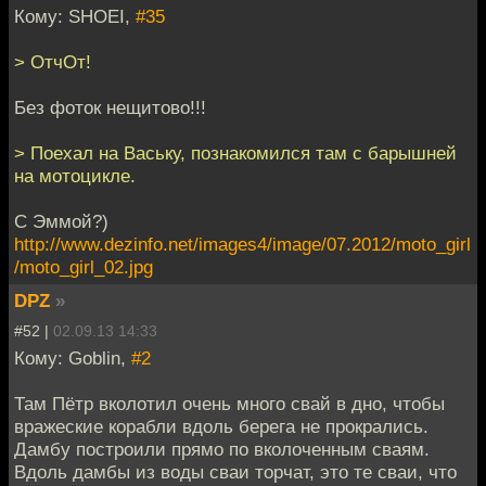
Кому: SHOEI,
#35
> ОтчОт!
Без фоток нещитово!!!
> Поехал на Ваську, познакомился там с барышней
на мотоцикле.
С Эммой?)
http://www.dezinfo.net/images4/image/07.2012/moto_girl
/moto_girl_02.jpg
DPZ
»
#52 |
02.09.13 14:33
Кому: Goblin,
#2
Там Пётр вколотил очень много свай в дно, чтобы
вражеские корабли вдоль берега не прокрались.
Дамбу построили прямо по вколоченным сваям.
Вдоль дамбы из воды сваи торчат, это те сваи, что