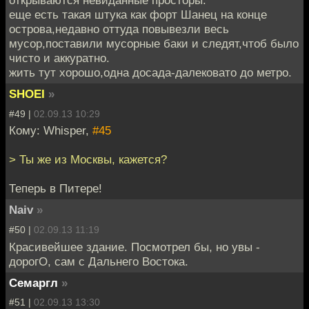
открываются невиданные просторы.
еще есть такая штука как форт Шанец на конце
острова,недавно оттуда повывезли весь
мусор,поставили мусорные баки и следят,чтоб было
чисто и аккуратно.
жить тут хорошо,одна досада-далековато до метро.
SHOEI
»
#49 |
02.09.13 10:29
Кому: Whisper,
#45
> Ты же из Москвы, кажется?
Теперь в Питере!
Naiv
»
#50 |
02.09.13 11:19
Красивейшее здание. Посмотрел бы, но увы -
дорогО, сам с Дальнего Востока.
Семаргл
»
#51 |
02.09.13 13:30