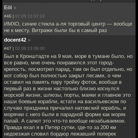
Eöl
»
#46 |
02.09.13 02:03
ИМХО, синие стекла а-ля торговый центр — вообще
не к месту. Витражи были бы в самый раз
docent42
»
#47 |
02.09.13 08:00
Был в Кронштадте на 9 мая, море в тумане было, но
все равно, мне очень понравился этот город-
крепость, посмотрел парад, там он был отдельно, но
вот собор был полностью закрыт лесами, о чем
оставил на память пару тройку фоток, вообще в
первый раз в жизни настолько близко коснулся
морской жизни, шлюзы, порты, маяки и главное это
наши боевые корабли, кстати на васильевском по
случаю праздника причалил натовский корабль, и
морячки с него были в парадной форме как моряк
папай. А салют это что-то вообще незабываемое.
Правда ехал я в Питер сутки, где-то за 200 км
недоезжая словил бордюр лежавший поперек