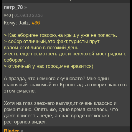
петр_78
»
#40 |
01.09.13 23:36
Кому: Jailz,
#36
> Как абориген говорю,на крышу уже не попасть.
> собор отличный,это факт,туристы прут
валом,особливо в погожий день.
> есть еще посмотреть док и неплохой мост,рядом с
собором.
> отличный у нас город,мне нравится)
А правда, что немного скучновато? Мне один
шапочный знакомый из Кронштадта говорил как-то в
этом смысле.
Хотя на глаз заезжего выглядит очень классно и
романтично. Опять же, одно время казалось, что
даже присесть негде, а счас вроде несколько
ресторанов видел.
Blader
»