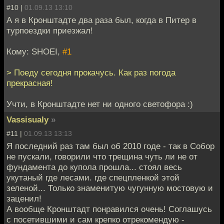
#10 |
01.09.13 13:10
А я в Кронштадте два раза был, когда в Питер в
турпоездки приезжал!
Кому: SHOEI,
#1
> Поеду сегодня прокачусь. Как раз погода
прекрасная!
Учти, в Кронштадте нет ни одного светофора :)
Vassisualy
»
#11 |
01.09.13 13:13
Я последний раз там был об 2010 годе - так в Собор
не пускали, говорили что трещина чуть ли не от
фундамента до купола прошла... стоял весь
укутаный где лесами. где спецпленкой этой
зеленой... Только знаменитую чугунную мостовую и
заценил!
А вообще Кронштадт понравился очень! Соглашусь
с посетившими и сам крепко отрекомендую -