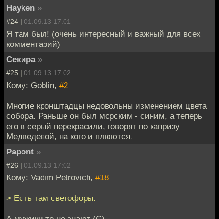
Hayken
»
#24 |
01.09.13 17:01
Я там был! (очень интересный и важный для всех
комментарий)
Секира
»
#25 |
01.09.13 17:02
Кому: Goblin,
#2
Многие кронштадцы недовольны изменением цвета
собора. Раньше он был морским - синим, а теперь
его в серый перекрасили, говорят по капризу
Медведевой, на кого и плюются.
Papont
»
#26 |
01.09.13 17:02
Кому: Vadim Petrovich,
#18
> Есть там светофоры.
А мужики то не знают (С)