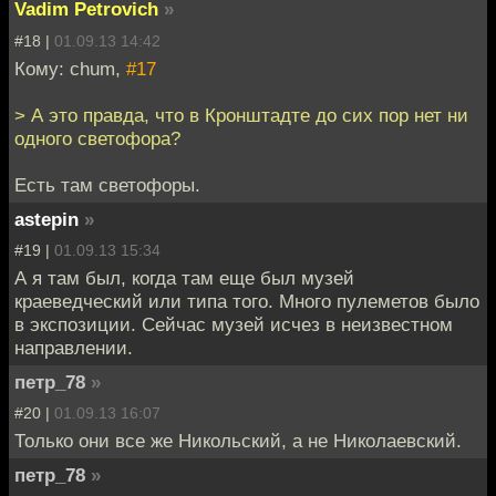
Vadim Petrovich
»
#18 |
01.09.13 14:42
Кому: chum,
#17
> А это правда, что в Кронштадте до сих пор нет ни
одного светофора?
Есть там светофоры.
astepin
»
#19 |
01.09.13 15:34
А я там был, когда там еще был музей
краеведческий или типа того. Много пулеметов было
в экспозиции. Сейчас музей исчез в неизвестном
направлении.
петр_78
»
#20 |
01.09.13 16:07
Только они все же Никольский, а не Николаевский.
петр_78
»