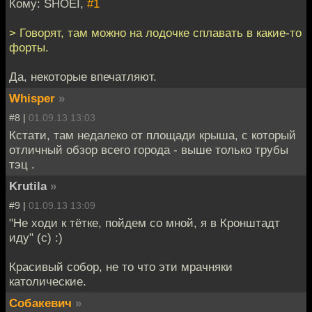
Кому: SHOEI,
#1
> Говорят, там можно на лодочке сплавать в какие-то
форты.
Да, некоторые впечатляют.
Whisper
»
#8 |
01.09.13 13:03
Кстати, там недалеко от площади крыша, с который
отличный обзор всего города - выше только трубы
тэц .
Krutila
»
#9 |
01.09.13 13:09
"Не ходи к тётке, пойдем со мной, я в Кронштадт
иду" (с) :)
Красивый собор, не то что эти мрачняки
католические.
Собакевич
»