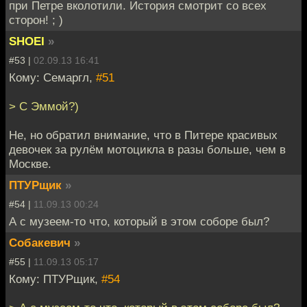
при Петре вколотили. История смотрит со всех
сторон! ; )
SHOEI
»
#53 |
02.09.13 16:41
Кому: Семаргл,
#51
> С Эммой?)
Не, но обратил внимание, что в Питере красивых
девочек за рулём мотоцикла в разы больше, чем в
Москве.
ПТУРщик
»
#54 |
11.09.13 00:24
А с музеем-то что, который в этом соборе был?
Собакевич
»
#55 |
11.09.13 05:17
Кому: ПТУРщик,
#54