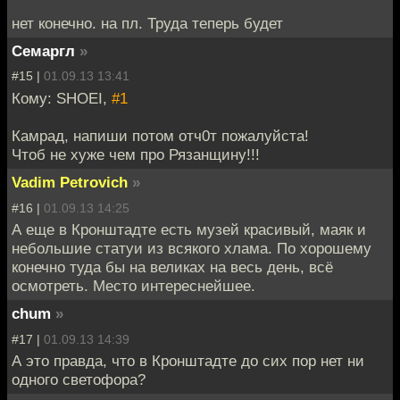
нет конечно. на пл. Труда теперь будет
Семаргл
»
#15 |
01.09.13 13:41
Кому: SHOEI,
#1
Камрад, напиши потом отч0т пожалуйста!
Чтоб не хуже чем про Рязанщину!!!
Vadim Petrovich
»
#16 |
01.09.13 14:25
А еще в Кронштадте есть музей красивый, маяк и
небольшие статуи из всякого хлама. По хорошему
конечно туда бы на великах на весь день, всё
осмотреть. Место интереснейшее.
chum
»
#17 |
01.09.13 14:39
А это правда, что в Кронштадте до сих пор нет ни
одного светофора?