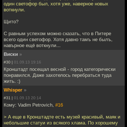
один светофор был, хотя уже, наверное новых
воткнули.
Щито?
С равным успехом можно сказать, что в Питере
всего один светофор. Хотя давно тамъ не былъ,
навърное ещё воткнули...
Виски
»
#30 |
01.09.13 19:16
Кронштадт посещал весной - город категорически
понравился. Даже захотелось перебраться туда
жить. :)
Whisper
»
#31 |
01.09.13 20:14
Кому: Vadim Petrovich,
#16
> А еще в Кронштадте есть музей красивый, маяк и
небольшие статуи из всякого хлама. По хорошему