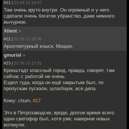
#21 |
01.09.13 16:07
Там очень круто внутри. Он огромный и у него
сделали очень богатое убранство, даже немного
вычурное.
Xilent
»
#22 |
01.09.13 16:36
Архитектурный изыск. Мощно.
gmuriel
»
#23 |
01.09.13 17:01
Кронштадт классный город, правда, говорят, там
сейчас с работой не очень.
Ездил туда, когда он ещё закрытым был, по
пропускам пускали, шлагбаум, все дела.
Кому: chum,
#17
Это в Петрозаводске, вроде, долгое время всего
один светофор был, хотя уже, наверное новых
воткнули.