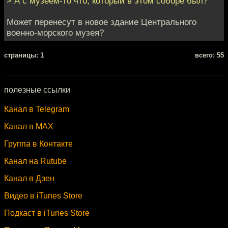
> А с музеем-то что, который в этом соборе был?
Может перенесут в новое здание Центрального
военно-морского музея?
cтраницы: 1
всего: 55
полезные ссылки
Канал в Telegram
Канал в MAX
Группа в Контакте
Канал на Rutube
Канал в Дзен
Видео в iTunes Store
Подкаст в iTunes Store