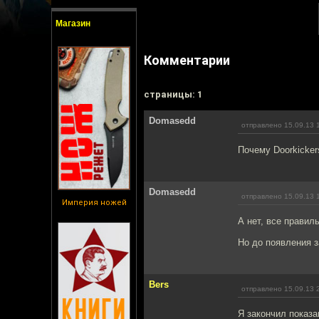
Магазин
Комментарии
cтраницы: 1
Domasedd
отправлено 15.09.13 
Почему Doorkickers
Domasedd
отправлено 15.09.13 
Империя ножей
А нет, все правил
Но до появления з
Bers
отправлено 15.09.13 
Я закончил показа