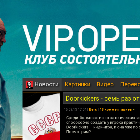
Картинки
Видео
Перев
Новости
Doorkickers - семь раз 
15.09.13 17:04 |
Bers
|
18 комментариев
»
Среди большиства стратегических иг
спосособно создать у игрока практич
Doorkickers — инди-игра, и она уже 
Посмотрим?