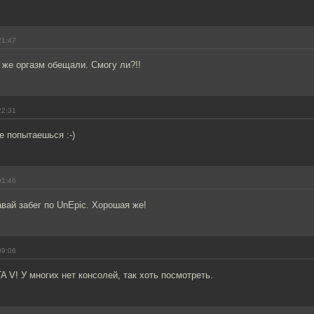
21:47
же оргазм обещали. Смогу ли?!!
22:31
е попытаешься :-)
01:46
вай забег по UnEpic. Хорошая же!
09:06
A V! У многих нет консолей, так хоть посмотреть.