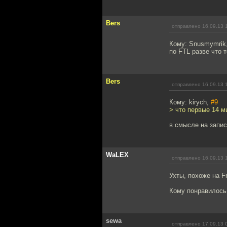
Bers
отправлено 16.09.13 
Кому: Snusmymrik
по FTL разве что 
Bers
отправлено 16.09.13 
Кому: kirych,
#9
> что первые 14 м
в смысле на запис
WaLEX
отправлено 16.09.13 
Ухты, похоже на F
Кому понравилось 
sewa
отправлено 17.09.13 