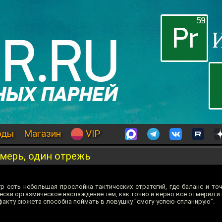
оды
Магазин
VIP
отмерь, один отрежь
р есть небольшая прослойка тактических стратегий, где баланс и то
ески оргазмическое наслаждение тем, как точно и верно все отмерил и
по факту сюжета способна поймать в ловушку "смогу-успею-спланирую".