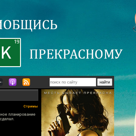
Стримы
чное планирование
 сделал.