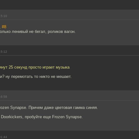
15:10
,
#8
только ленивый не бегал, роликов вагон.
15:12
инут 25 секунд просто играет музыка
и? ну перемотать то никто не мешает.
16:58
rozen Synapse. Причем даже цветовая гамма синяя.
Doorkickers, пробуйте еще Frozen Synapse.
01:44