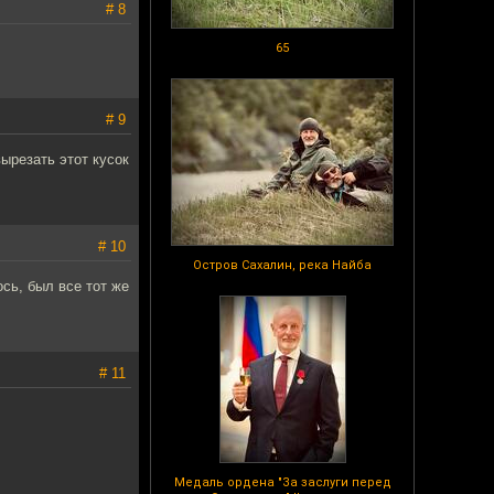
# 8
65
# 9
ырезать этот кусок
# 10
Остров Сахалин, река Найба
ось, был все тот же
# 11
Медаль ордена "За заслуги перед