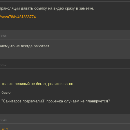
рансляции давать ссылку на видео сразу в заметке.
tv/seva78/b/461858774
01:56
очему-то не всегда работает.
19:17
о только ленивый не бегал, роликов вагон.
 было.
м "Санитаров подземелий" пробежка случаем не планируется?
19:43