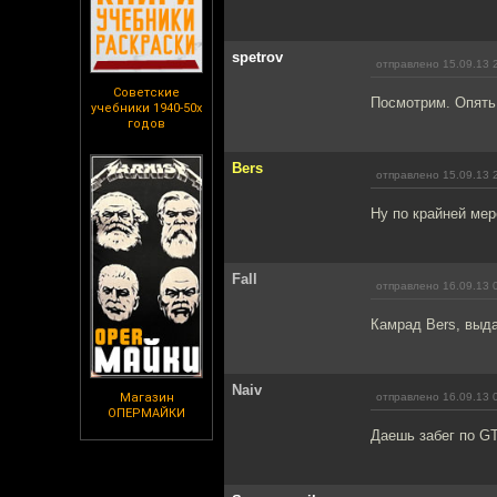
spetrov
отправлено 15.09.13 
Советские
Посмотрим. Опять 
учебники 1940-50х
годов
Bers
отправлено 15.09.13 
Ну по крайней мер
Fall
отправлено 16.09.13 
Камрад Bers, выда
Naiv
Магазин
отправлено 16.09.13 
ОПЕРМАЙКИ
Даешь забег по GT