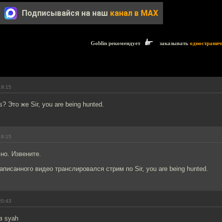
Подписывайся на наш
канал в MAX
Goblin рекомендует
заказывать
одностранич
19:15
? Это же Sir, you are being hunted.
19:15
ьно. Извените.
аписанного видео транслировался стрим по Sir, you are being hunted.
20:43
в syah