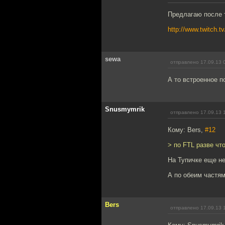
Предлагаю после т
http://www.twitch.
sewa
отправлено 17.09.13 
А то встроенное п
Snusmymrik
отправлено 17.09.13 
Кому: Bers,
#12
> по FTL разве чт
На Тупичке еще не
А по обеим частя
Bers
отправлено 17.09.13 