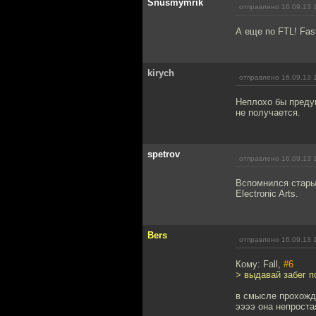
Snusmymrik
отправлено 16.09.13 
А еще по FTL! Faste
kirych
отправлено 16.09.13 
Неплохо бы предуп
не получается.
spetrov
отправлено 16.09.13 
Вспомнился старый
Electronic Arts.
Bers
отправлено 16.09.13 
Кому: Fall,
#6
> выдавай забег п
в смысле прохожд
ээээ она непроста