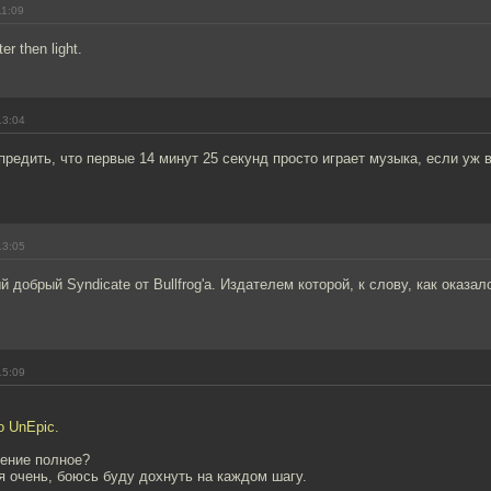
11:09
r then light.
13:04
редить, что первые 14 минут 25 секунд просто играет музыка, если уж в
13:05
 добрый Syndicate от Bullfrog'а. Издателем которой, к слову, как оказал
15:09
о UnEpic.
ение полное?
я очень, боюсь буду дохнуть на каждом шагу.