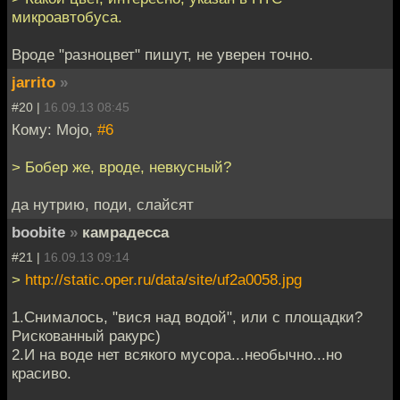
микроавтобуса.
Вроде "разноцвет" пишут, не уверен точно.
jarrito
»
#20 |
16.09.13 08:45
Кому: Mojo,
#6
> Бобер же, вроде, невкусный?
да нутрию, поди, слайсят
boobite
»
камрадесса
#21 |
16.09.13 09:14
>
http://static.oper.ru/data/site/uf2a0058.jpg
1.Снималось, "вися над водой", или с площадки?
Рискованный ракурс)
2.И на воде нет всякого мусора...необычно...но
красиво.