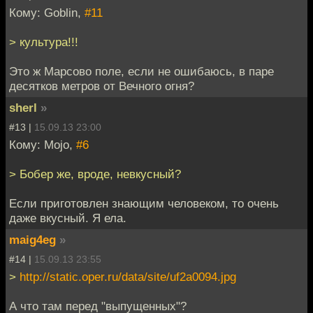
Кому: Goblin,
#11
> культура!!!
Это ж Марсово поле, если не ошибаюсь, в паре
десятков метров от Вечного огня?
sherl
»
#13 |
15.09.13 23:00
Кому: Mojo,
#6
> Бобер же, вроде, невкусный?
Если приготовлен знающим человеком, то очень
даже вкусный. Я ела.
maig4eg
»
#14 |
15.09.13 23:55
>
http://static.oper.ru/data/site/uf2a0094.jpg
А что там перед "выпущенных"?