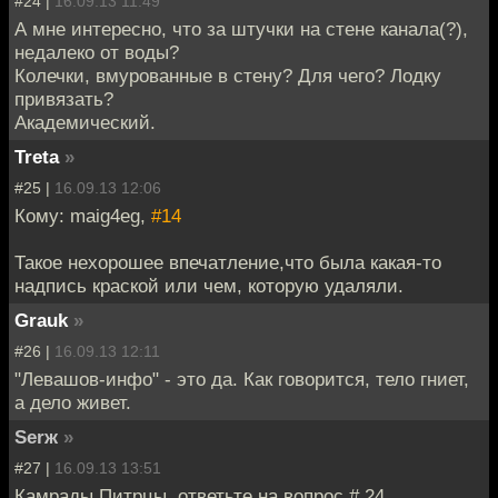
#24 |
16.09.13 11:49
А мне интересно, что за штучки на стене канала(?),
недалеко от воды?
Колечки, вмурованные в стену? Для чего? Лодку
привязать?
Академический.
Treta
»
#25 |
16.09.13 12:06
Кому: maig4eg,
#14
Такое нехорошее впечатление,что была какая-то
надпись краской или чем, которую удаляли.
Grauk
»
#26 |
16.09.13 12:11
"Левашов-инфо" - это да. Как говорится, тело гниет,
а дело живет.
Serж
»
#27 |
16.09.13 13:51
Камрады Питрцы, ответьте на вопрос # 24 ,