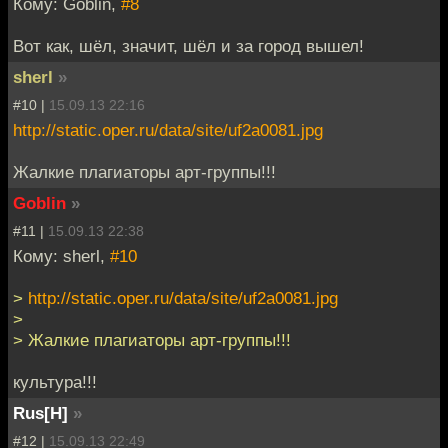
Кому: Goblin,
#8
Вот как, шёл, значит, шёл и за город вышел!
sherl
»
#10 |
15.09.13 22:16
http://static.oper.ru/data/site/uf2a0081.jpg
Жалкие плагиаторы арт-группы!!!
Goblin
»
#11 |
15.09.13 22:38
Кому: sherl,
#10
>
http://static.oper.ru/data/site/uf2a0081.jpg
>
> Жалкие плагиаторы арт-группы!!!
культура!!!
Rus[H]
»
#12 |
15.09.13 22:49