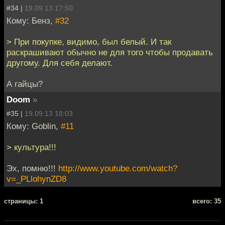
#34 |
19.09.13 17:50
Кому: Бенз,
#32
> При покупке, видимо, был белый. И так
раскрашивают обычно не для того чтобы продавать
другому. Для себя делают.
А гайцы?
Doom
»
#35 |
19.09.13 18:03
Кому: Goblin,
#11
> культура!!!
Эх, помню!!!
http://www.youtube.com/watch?
v=_PLlohynZD8
cтраницы: 1
всего: 35