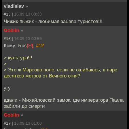
vladislav
»
#15 |
16.09.13 00:33
Чижик-пыжик - любимая забава туристов!!!
Goblin
»
#16 |
16.09.13 00:59
Кому: Rus
[H]
,
#12
> культура!!!
>
> Это ж Марсово поле, если не ошибаюсь, в паре
десятков метров от Вечного огня?
угу
вдали - Михайловский замок, где императора Павла
забили до смерти
Goblin
»
#17 |
16.09.13 01:00