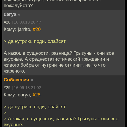
пожалуйста?
darya
»
#28 |
16.09.13 20:47
Кому: jarrito,
#20
> да нутрию, поди, слайсят
А какая, в сущности, разница? Грызуны - они все
вкусные. А среднестатистический гражданин и
живого бобра от нутрии не отличит, не то что
жареного.
Собакевич
»
#29 |
16.09.13 21:02
Кому: darya,
#28
> да нутрию, поди, слайсят
>
> А какая, в сущности, разница? Грызуны - они все
вкусные.