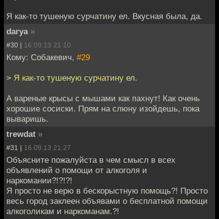
Я как-то тушеную сурчатину ел. Вкусная была, да.
darya
»
#30 |
16.09.13 21:10
Кому: Собакевич,
#29
> Я как-то тушеную сурчатину ел.
А вареные крысы с мышами как пахнут! Как очень
хорошие сосиски. Прям на слюну изойдешь, пока
вываришь.
trewdat
»
#31 |
16.09.13 21:27
Объясните пожалуйста в чем смысл в всех
объявлений о помощи от алкоголя и
наркомании?!?!?!
Я просто не верю в бескорыстную помощь?! Просто
весь город заклеен объявами о бесплатной помощи
алкоголикам и наркоманам.?!