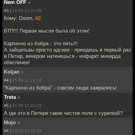
Nem OFF
»
#3 |
15.09.13 21:09
Кому: Doom,
#2
БТП!!! Первая мысля была об этом!
Карпаччо из бобра - это пять!!!
А зайцельвы просто адские - приедешь в первый раз
в Питер, вечером наткнешься - инфаркт микарда
обеспечен!
Koljan
»
#4 |
15.09.13 21:14
"Карпаччо из бобра" - совсем люди зажрались!
Treta
»
#5 |
15.09.13 21:19
А где это в Питере такое чистое поле с сурепкой?
Mojo
»
#6 |
15.09.13 21:24