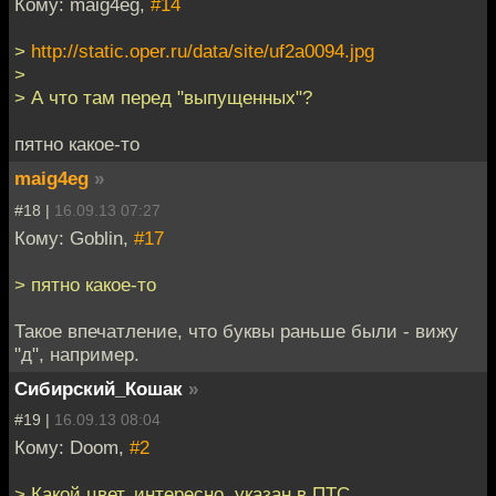
Кому: maig4eg,
#14
>
http://static.oper.ru/data/site/uf2a0094.jpg
>
> А что там перед "выпущенных"?
пятно какое-то
maig4eg
»
#18 |
16.09.13 07:27
Кому: Goblin,
#17
> пятно какое-то
Такое впечатление, что буквы раньше были - вижу
"д", например.
Сибирский_Кошак
»
#19 |
16.09.13 08:04
Кому: Doom,
#2
> Какой цвет, интересно, указан в ПТС