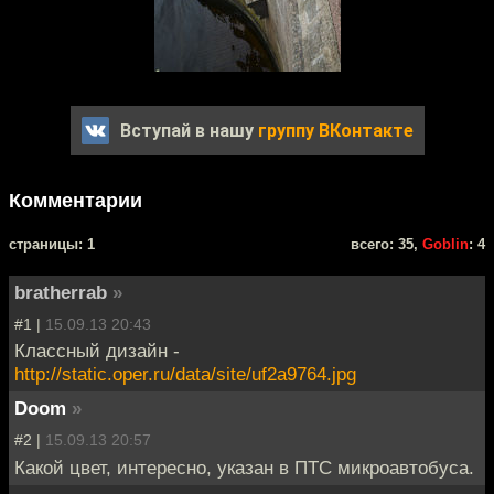
Вступай в нашу
группу ВКонтакте
Комментарии
cтраницы: 1
всего: 35,
Goblin
: 4
bratherrab
»
#1 |
15.09.13 20:43
Классный дизайн -
http://static.oper.ru/data/site/uf2a9764.jpg
Doom
»
#2 |
15.09.13 20:57
Какой цвет, интересно, указан в ПТС микроавтобуса.