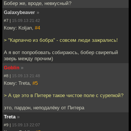
Бобер же, вроде, невкусный?
Galaxybeaver
»
#7 |
15.09.13 21:42
Кому: Koljan,
#4
> "Карпаччо из бобра" - совсем люди зажрались!
А я вот попробовать собираюсь, бобер свирепый
зверь между прочим)
Goblin
»
#8 |
15.09.13 21:48
Кому: Treta,
#5
> А где это в Питере такое чистое поле с сурепкой?
это, пардон, неподалёку от Питера
Treta
»
#9 |
15.09.13 22:07