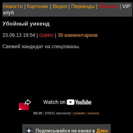
Новости
|
Картинки
|
Видео
|
Переводы
|
Магазин
|
VIP
клуб
Убойный уикенд
23.09.13 19:54
|
Goblin
|
39 комментариев
Свежий кандидат на спецпоказы.
02:19
|
205621 просмотр
|
youtube
|
скачать
Подписывайся на канал в
Дзен