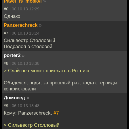
Pavel_is_moskvi
»
#6 |
06.10.13 12:29
Однако
Panzerschreck
»
#7 |
06.10.13 13:24
Сильвестр Столловый
Подрался в столовой
porter2
»
#8 |
06.10.13 13:38
> Слай не сможет приехать в Россию.
Обиделся, поди, за прошлый раз, когда стероиды
конфисковали
Домосед
»
#9 |
06.10.13 13:48
Кому: Panzerschreck,
#7
> Сильвестр Столловый