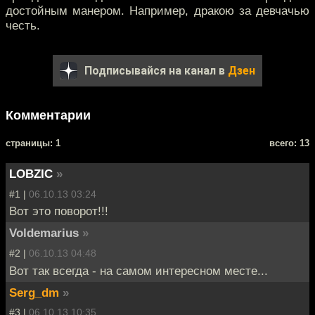
достойным манером. Например, дракою за девчачью
честь.
Подписывайся на канал в
Дзен
Комментарии
cтраницы: 1
всего: 13
LOBZIC
»
#1 |
06.10.13 03:24
Вот это поворот!!!
Voldemarius
»
#2 |
06.10.13 04:48
Вот так всегда - на самом интересном месте...
Serg_dm
»
#3 |
06.10.13 10:35