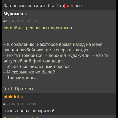
Заголовок поправить бы. Ста
[ллл]
оне
Муромец
»
#4 |
06.10.13 11:59
>и избил трех пьяных хулиганов
– К сожалению, некоторое время назад на меня
напали разбойники, и я теперь вынужден…
– Но тут говорится, – перебил Чудакулли, – что ты
искуснейший фехтовальщик.
– У них был численный перевес.
– И сколько же их было?
– Три миллиона.
(с) Т. Пратчетт
pinkdot
»
#5 |
06.10.13 12:00
жизнь полна сюрпризов!