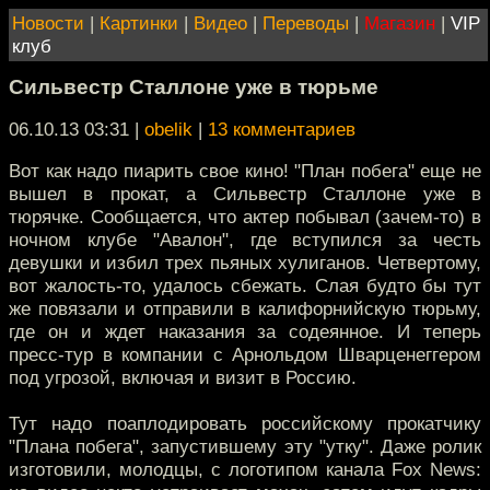
Новости
|
Картинки
|
Видео
|
Переводы
|
Магазин
|
VIP
клуб
Сильвестр Сталлоне уже в тюрьме
06.10.13 03:31
|
obelik
|
13 комментариев
Вот как надо пиарить свое кино! "План побега" еще не
вышел в прокат, а Сильвестр Сталлоне уже в
тюрячке. Сообщается, что актер побывал (зачем-то) в
ночном клубе "Авалон", где вступился за честь
девушки и избил трех пьяных хулиганов. Четвертому,
вот жалость-то, удалось сбежать. Слая будто бы тут
же повязали и отправили в калифорнийскую тюрьму,
где он и ждет наказания за содеянное. И теперь
пресс-тур в компании с Арнольдом Шварценеггером
под угрозой, включая и визит в Россию.
Тут надо поаплодировать российскому прокатчику
"Плана побега", запустившему эту "утку". Даже ролик
изготовили, молодцы, с логотипом канала Fox News: