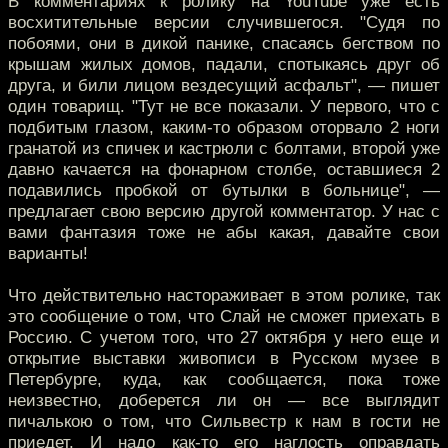
В комментариях к ролику на YouTube уже есть
восхитительные версии случившегося. "Судя по
побоями, они в дикой панике, спасаясь бегством по
крышам жилых домов, падали, спотыкаясь друг об
друга, и били лицом вездесущий асфальт", — пишет
один товарищ. "Тут не все показали. У первого, что с
подбитым глазом, каким-то образом оторвало 2 ноги
гранатой из спичек и кастрюли с болтами, второй уже
давно качается на фонарном столбе, оставшиеся 2
подавились пробкой от бутылки в больнице", —
предлагает свою версию другой комментатор. У нас с
вами фантазия тоже не абы какая, давайте свои
варианты!
Что действительно настораживает в этом ролике, так
это сообщение о том, что Слай не сможет приехать в
Россию. С учетом того, что 27 октября у него еще и
открытие выставки живописи в Русском музее в
Петербурге, куда, как сообщается, пока тоже
неизвестно, доберется ли он — все выглядит
пичалькою о том, что Сильвестр к нам в гости не
приедет. И надо как-то его наглость оправдать