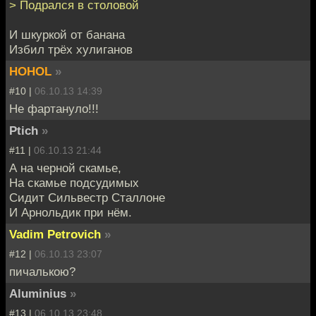
> Подрался в столовой
И шкуркой от банана
Избил трёх хулиганов
HOHOL
»
#10 |
06.10.13 14:39
Не фартануло!!!
Ptich
»
#11 |
06.10.13 21:44
А на черной скамье,
На скамье подсудимых
Сидит Сильвестр Сталлоне
И Арнольдик при нём.
Vadim Petrovich
»
#12 |
06.10.13 23:07
пичалькою?
Aluminius
»
#13 |
06.10.13 23:48