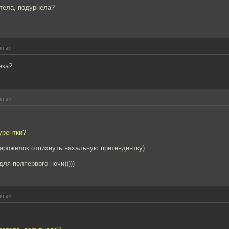
стела, подурнела?
00:40
века?
00:41
курентки?
тарожилок отпихнуть нахальную претендентку)
ля полпервого ночи)))))
00:41