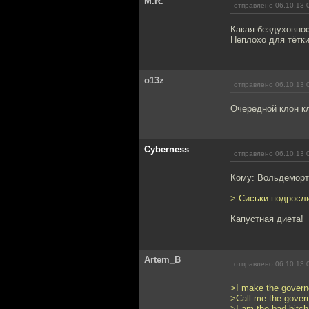
M.R.
отправлено 06.10.13 
Какая бездуховнос
Неплохо для тётки
o13z
отправлено 06.10.13 
Очередной клон кл
Cyberness
отправлено 06.10.13 
Кому: Вольдеморт
> Сиськи подросл
Капустная диета!
Artem_B
отправлено 06.10.13 
>I make the govern
>Call me the gover
>I am the bad bitch