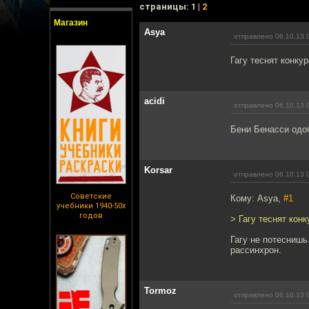
cтраницы: 1 |
2
Магазин
Asya
отправлено 06.10.13 
Гагу теснят конку
acidi
отправлено 06.10.13 
Бени Бенасси одо
Korsar
отправлено 06.10.13 
Советские
Кому: Asya,
#1
учебники 1940-50х
годов
> Гагу теснят кон
Гагу не потеснишь
рассинхрон.
Tormoz
отправлено 06.10.13 