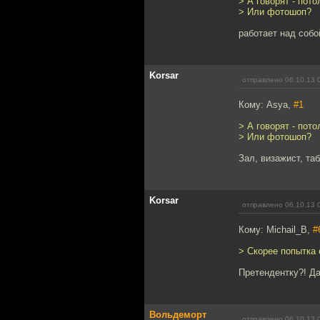
> А говорят - пот
> Или фотошоп?
работает над собо
Korsar
отправлено 06.10.13 
Кому: Asya,
#1
> А говорят - пот
> Или фотошоп?
Зал, визажист, таб
Korsar
отправлено 06.10.13 
Кому: Michail_B,
#
> Скорее попытка 
Претендентку?! Да
Вольдеморт
отправлено 06.10.13 