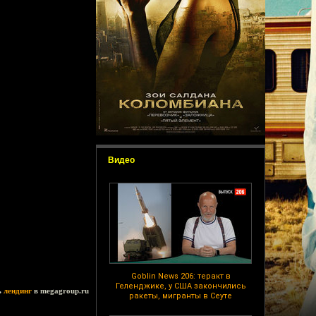
Видео
Goblin News 206: теракт в
Геленджике, у США закончились
ь
лендинг
в megagroup.ru
ракеты, мигранты в Сеуте