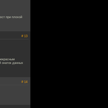
бюст при плохой
# 13
прекрасным
й знаток данных
# 14