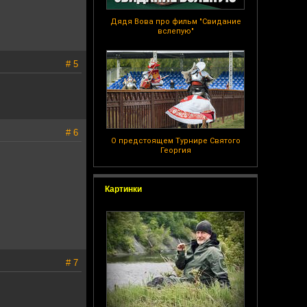
Дядя Вова про фильм "Свидание
вслепую"
# 5
# 6
О предстоящем Турнире Святого
Георгия
Картинки
# 7