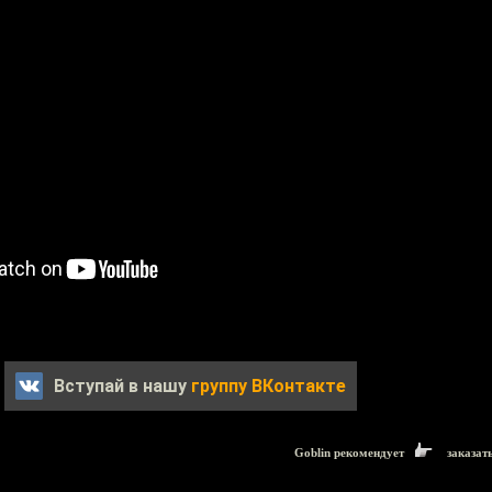
Вступай в нашу
группу ВКонтакте
Goblin рекомендует
заказат