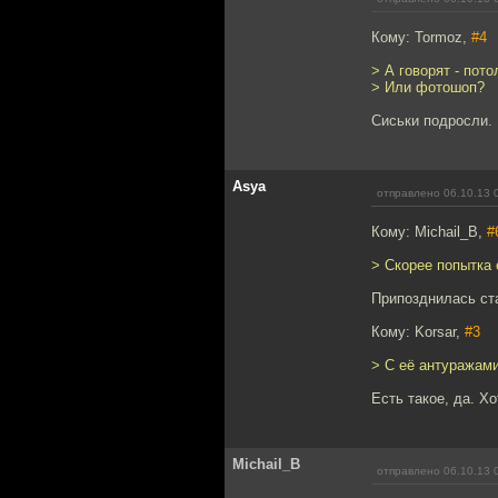
Кому: Tormoz,
#4
> А говорят - пот
> Или фотошоп?
Сиськи подросли.
Asya
отправлено 06.10.13 
Кому: Michail_B,
#
> Скорее попытка 
Припозднилась ста
Кому: Korsar,
#3
> С её антуражами
Есть такое, да. Хо
Michail_B
отправлено 06.10.13 