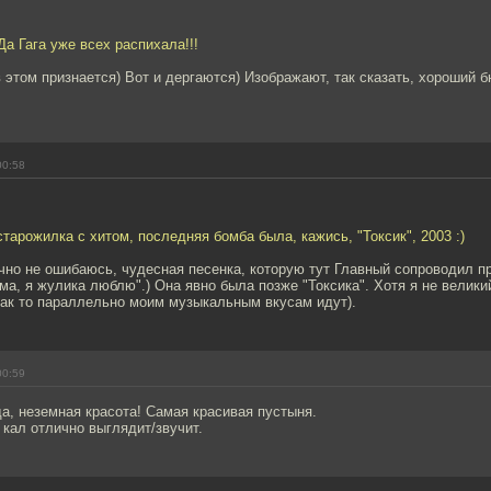
Да Гага уже всех распихала!!!
в этом признается) Вот и дергаются) Изображают, так сказать, хороший 
00:58
тарожилка с хитом, последняя бомба была, кажись, "Токсик", 2003 :)
чно не ошибаюсь, чудесная песенка, которую тут Главный сопроводил 
а, я жулика люблю".) Она явно была позже "Токсика". Хотя я не велики
как то параллельно моим музыкальным вкусам идут).
00:59
а, неземная красота! Самая красивая пустыня.
кал отлично выглядит/звучит.