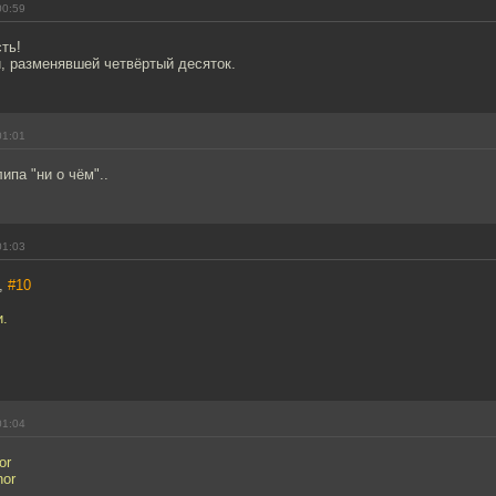
00:59
ть!
, разменявшей четвёртый десяток.
01:01
ипа "ни о чём"..
01:03
,
#10
и.
01:04
or
nor