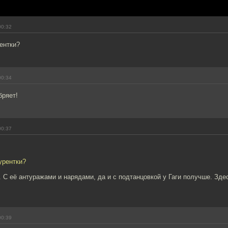
00:32
рентки?
00:34
бряет!
00:37
курентки?
. С её антуражами и нарядами, да и с подтанцовкой у Гаги получше. Зд
00:39