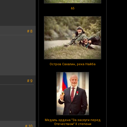
65
# 8
Остров Сахалин, река Найба
# 9
Медаль ордена "За заслуги перед
Отечеством" II степени
# 10