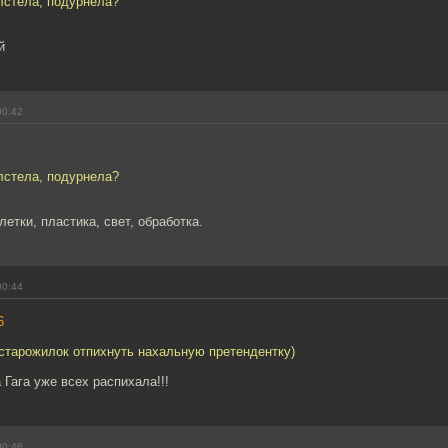
олстела, подурнела?
й
00:42
олстела, подурнела?
летки, пластика, свет, обработка.
00:44
6
старожилок отпихнуть нахальную претендентку)
 Гага уже всех распихала!!!
00:46