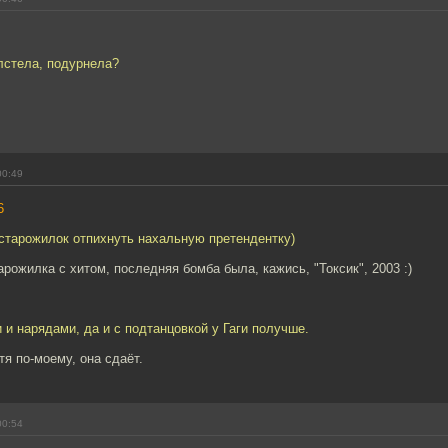
олстела, подурнела?
00:49
6
старожилок отпихнуть нахальную претендентку)
рожилка с хитом, последняя бомба была, кажись, "Токсик", 2003 :)
 и нарядами, да и с подтанцовкой у Гаги получше.
тя по-моему, она сдаёт.
00:54