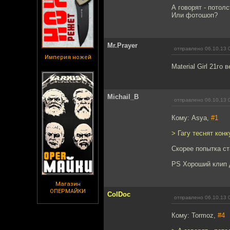
А говорят - потол
Или фотошоп?
Mr.Prayer
отправлено 06.10.13 
Империя ножей
Material Girl 21го 
Michail_B
отправлено 06.10.13 
Кому: Asya,
#1
> Гагу теснят кон
Скорее попытка с
PS Хороший клип д
Магазин
ОПЕРМАЙКИ
ColDoc
отправлено 06.10.13 
Кому: Tormoz,
#4