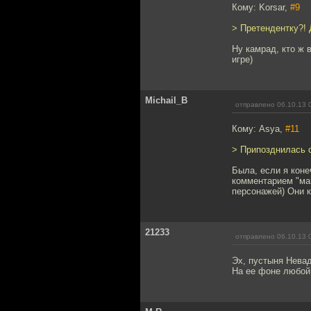
Кому: Korsar,
#9
> Претендентку?! 
Ну камрад, кто ж 
игре)
Michail_B
отправлено 06.10.13 
Кому: Asya,
#11
> Припозднилась с
Была, если я коне
комментарием "мам
персонажей) Они 
21233
отправлено 06.10.13 
Эх, пустыня Невад
На ее фоне любой 