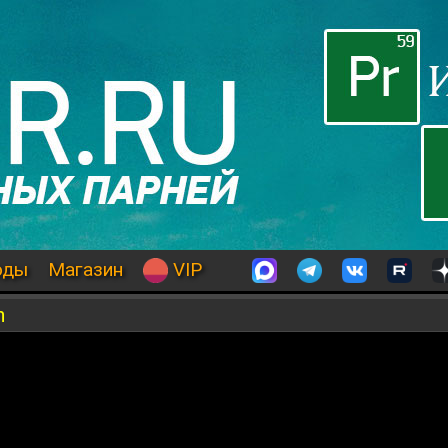
оды
Магазин
VIP
h