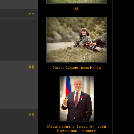
65
# 7
# 8
Остров Сахалин, река Найба
# 9
Медаль ордена "За заслуги перед
Отечеством" II степени