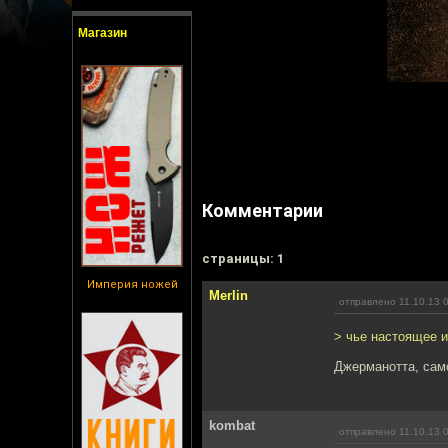
Магазин
Комментарии
cтраницы: 1
Империя ножей
Merlin
отправлено 11.10.13 
> чье настоящее 
Джерманотта, сам
kombat
отправлено 11.10.13 