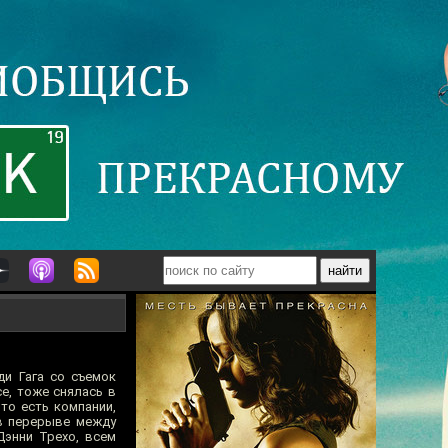
ди Гага со съемок
е, тоже снялась в
то есть компании,
 в перерыве между
Дэнни Трехо, всем