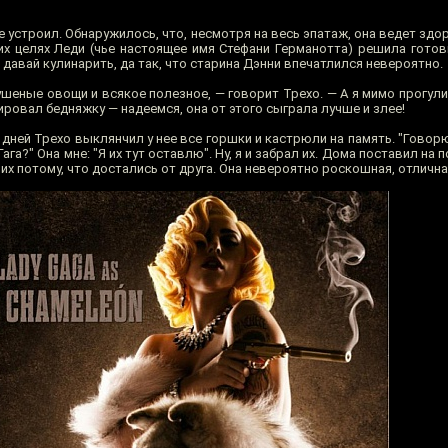
е устроил. Обнаружилось, что, несмотря на весь эпатаж, она ведет зд
тих целях Леди (чье настоящее имя Стефани Германотта) решила готов
давай кулинарить, да так, что старина Дэнни впечатлился невероятно.
 тушеные овощи и всякое полезное, — говорит Трехо. — А я мимо прогул
ировал бедняжку — надеемся, она от этого сыграла лучше и злее!
ней Трехо выклянчил у нее все горшки и кастрюли на память. "Говорю
га?" Она мне: "Я их тут оставлю". Ну, я и забрал их. Дома поставил на 
их потому, что достались от друга. Она невероятно роскошная, отлична