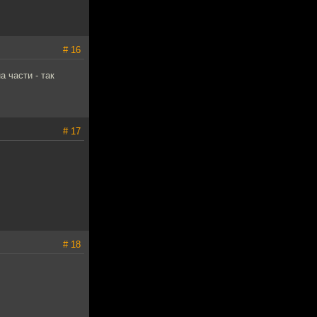
# 16
а части - так
# 17
# 18