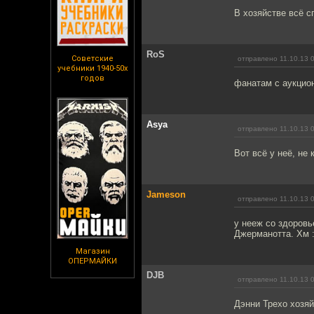
В хозяйстве всё с
RoS
Советские
отправлено 11.10.13 
учебники 1940-50х
годов
фанатам с аукцион
Asya
отправлено 11.10.13 
Вот всё у неё, не 
Jameson
отправлено 11.10.13 
у нееж со здоровь
Джерманотта. Хм :
Магазин
ОПЕРМАЙКИ
DJB
отправлено 11.10.13 
Дэнни Трехо хозяй