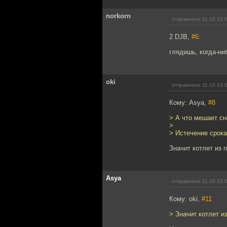
norkorn
отправлено 11.10.13 
2 DJB,
#6
:
глядишь, когда-ниб
oki
отправлено 11.10.13 
Кому: Asya,
#8
> А что мешает сн
>
> Истечение срока
Значит котлет из 
Asya
отправлено 11.10.13 
Кому: oki,
#11
> Значит котлет и