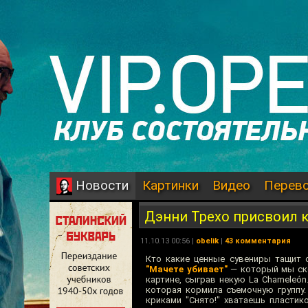
Картинки
Видео
Перев
Новости
Дэнни Трехо присвоил 
11.10.13 00:56 |
obelik
|
43 комментария
Кто какие ценные сувениры тащит 
"Мачете убивает"
— который мы ско
картине, сыграв некую La Chameleón
которая кормила съемочную группу.
криками "Снято!" хватаешь пластик