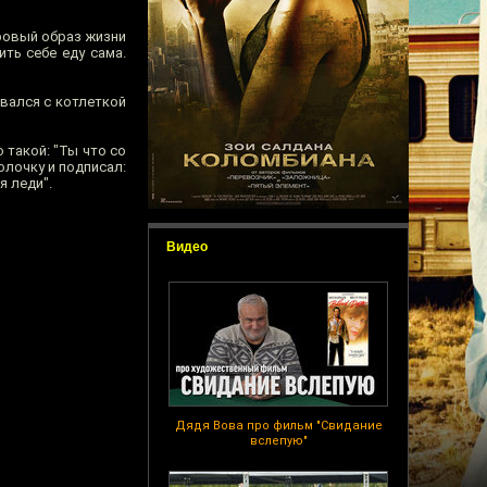
оровый образ жизни
ить себе еду сама.
ивался с котлеткой
 такой: "Ты что со
полочку и подписал:
я леди".
Видео
Дядя Вова про фильм "Свидание
вслепую"