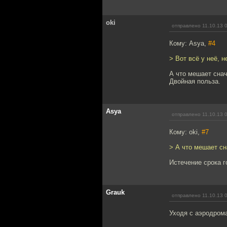
oki
отправлено 11.10.13 
Кому: Asya,
#4
> Вот всё у неё, н
А что мешает снач
Двойная польза.
Asya
отправлено 11.10.13 
Кому: oki,
#7
> А что мешает сн
Истечение срока г
Grauk
отправлено 11.10.13 
Уходя с аэродрома