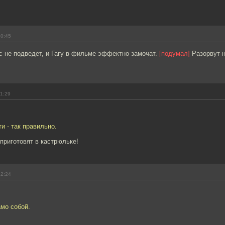
10:45
с не подведет, и Гагу в фильме эффектно замочат.
[подумал]
Разорвут н
11:29
и - так правильно.
 приготовят в кастрюльке!
12:24
мо собой.