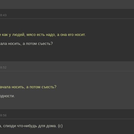
08:43
е как у людей, мясо есть надо, а она его носит.
ала носить, а потом съесть?
08:52
ачала носить, а потом съесть?
одности.
08:56
, спизди что-нибудь для дома. (с)