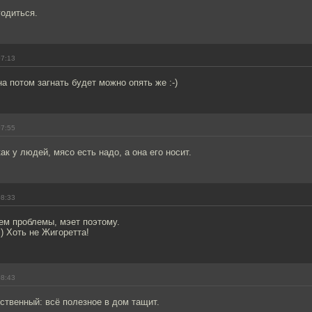
годиться.
07:13
а потом загнать будет можно опять же :-)
07:55
как у людей, мясо есть надо, а она его носит.
08:33
ем проблемы, мэет поэтому.
) Хоть не Жигоретта!
08:43
ственный: всё полезное в дом тащит.