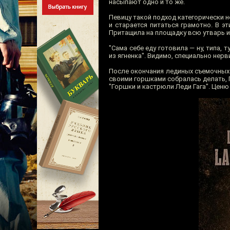
насыпают одно и то же.
Певицу такой подход категорически н
и старается питаться грамотно. В э
Притащила на площадку всю утварь и 
"Сама себе еду готовила — ну, типа,
из ягненка". Видимо, специально нерв
После окончания лединых съемочных д
своими горшками собралась делать, Га
"Горшки и кастрюли Леди Гага". Ценю 