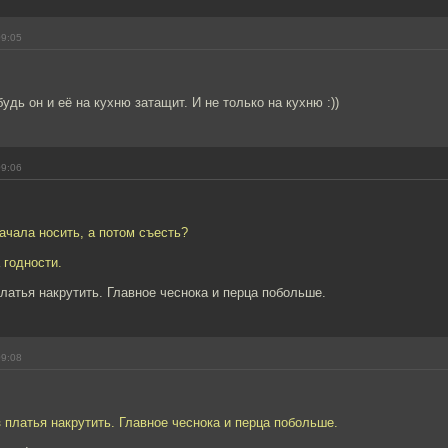
09:05
удь он и её на кухню затащит. И не только на кухню :))
09:06
ачала носить, а потом съесть?
 годности.
платья накрутить. Главное чеснока и перца побольше.
09:08
з платья накрутить. Главное чеснока и перца побольше.