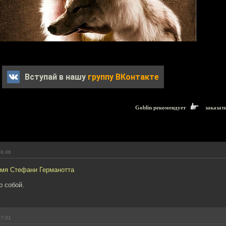
Вступай в нашу
группу ВКонтакте
Goblin рекомендует
заказат
06:46
имя Стефани Германотта
о собой.
07:01