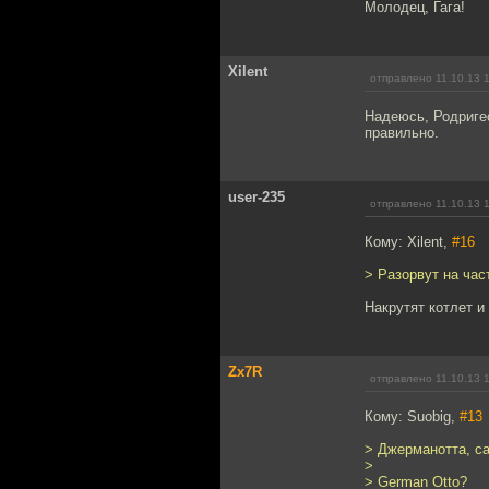
Молодец, Гага!
Xilent
отправлено 11.10.13 
Надеюсь, Родриге
правильно.
user-235
отправлено 11.10.13 
Кому: Xilent,
#16
> Разорвут на част
Накрутят котлет и
Zx7R
отправлено 11.10.13 
Кому: Suobig,
#13
> Джерманотта, са
>
> German Otto?