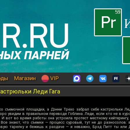
оды
Магазин
VIP
кастрюльки Леди Гага
со съемочной площадки, а Дэнни Трехо забрал себе кастрюльки Ле
ро увидим в правильном переводе Гоблина. Леди, если кто не в курс
. И вот во время работы она устроила протест местному кейтерингу, 
 Все знают, что съемки — процесс суровый, тут не до разносолов:
овую тарелку и бежишь к раздаче — и неважно, Брэд Питт ты или 