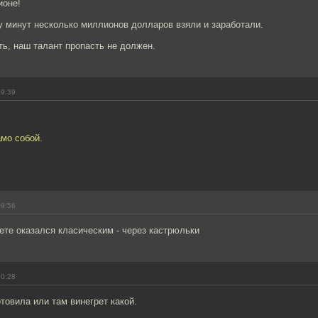
ионе!
у минут несколько миллионов долларов взяли и заработали.
ть, наш талант пропасть не должен.
09:39
мо собой.
09:56
ете оказался класическим - через кастрюльки
10:28
товила или там винегрет какой.