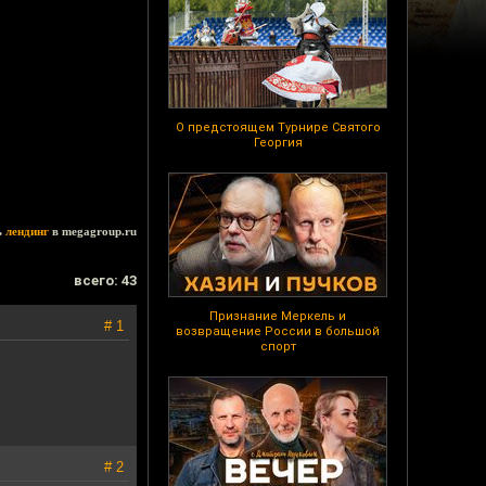
О предстоящем Турнире Святого
Георгия
ь
лендинг
в megagroup.ru
всего: 43
Признание Меркель и
# 1
возвращение России в большой
спорт
# 2