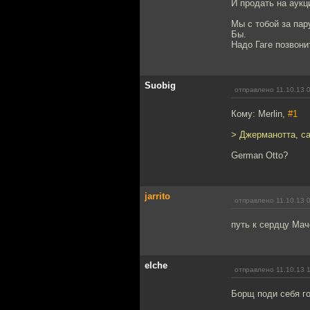
И продать на аукц
Мы с тобой за пар
Бы.
Надо Гаге позвони
Suobig
отправлено 11.10.13 
Кому: Merlin,
#1
> Джерманотта, са
German Otto?
jarrito
отправлено 11.10.13 
путь к сердцу Мач
elche
отправлено 11.10.13 
Борщ поди себя го