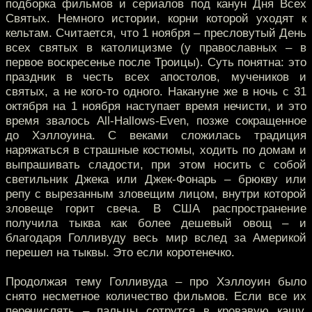
подборка фильмов и сериалов под канун Дня Всех
Святых. Немного истории, корни которой уходят к
кельтам. Считается, что 1 ноября – пресловутый День
всех святых в католицизме (у православных – в
первое воскресенье после Троицы). Суть понятна: это
праздник в честь всех апостолов, мучеников и
святых, а не кого-то одного. Накануне же в ночь с 31
октября на 1 ноября наступает время нечисти, и это
время звалось All-Hallows-Even, позже сокращенное
до Хэллоуина. С веками сложилась традиция
наряжаться в страшные костюмы, ходить по домам и
выпрашивать сладости, при этом носить с собой
светильник Джека или Джек-Фонарь – брюкву или
репу с вырезанным зловещим лицом, внутри которой
зловеще горит свеча. В США распространение
получила тыква как более дешевый овощ – и
благодаря Голливуду весь мир вслед за Америкой
перешел на тыквы. Это если коротенечко.
Продолжая тему Голливуда – про Хэллоуин было
снято несметное количество фильмов. Если все их
перечислять – пальцы сотрутся в кровавую кашу.