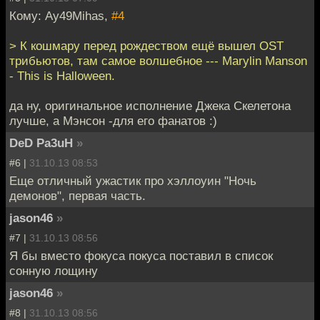
Кому: Ay49Mihas,
#4
> К кошмару перед рождеством ещё вышел OST
трибьютов, там самое волшебное --- Marylin Manson
- This is Halloween.
да ну, оригинальное исполнение Джека Скелетона
лучше, а Мэнсон -для его фанатов :)
DeD Pa3uH
»
#6 |
31.10.13 08:53
Еще отличный ужастик про хэллоуин "Ночь
демонов", первая часть.
jason46
»
#7 |
31.10.13 08:56
Я бы вместо фокуса покуса поставил в список
сонную лощину
jason46
»
#8 |
31.10.13 08:56