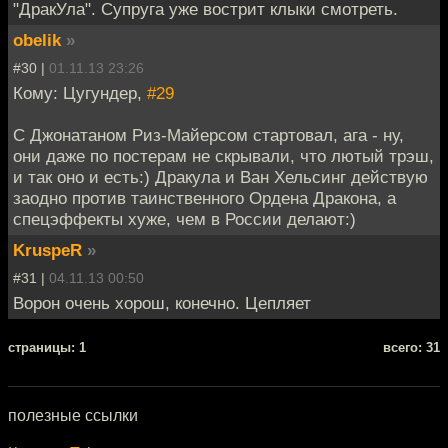
"ДракУла". Супруга уже вострит клыки смотреть.
obelik
»
#30 |
01.11.13 23:26
Кому: Цугундер,
#29
С Джонатаном Риз-Майерсом стартовал, ага - ну,
они даже по постерам не скрывали, что лютый трэш,
и так оно и есть:) Дракула и Ван Хельсинг действую
заодно против таинственного Ордена Дракона, а
спецэффекты хуже, чем в России делают:)
KruspeR
»
#31 |
04.11.13 00:50
Ворон очень хорош, конечно. Цепляет
cтраницы: 1
всего: 31
полезные ссылки