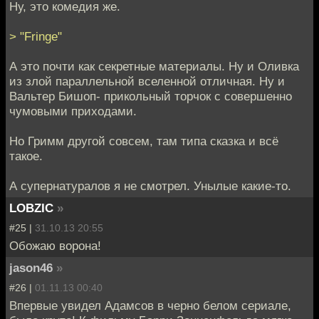
Ну, это комедия же.
> "Fringe"
А это почти как секретные материалы. Ну и Оливка
из злой параллельной вселенной отличная. Ну и
Вальтер Бишоп- прикольный торчок с совершенно
чумовыми приходами.
Но Гримм другой совсем, там типа сказка и всё
такое.
А супернатуралов я не смотрел. Унылые какие-то.
LOBZIC
»
#25 |
31.10.13 20:55
Обожаю ворона!
jason46
»
#26 |
01.11.13 00:40
Впервые увидел Адамсов в черно белом сериале,