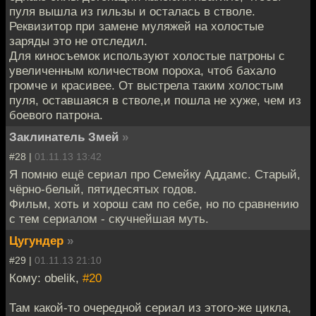
пуля вышла из гильзы и осталась в стволе.
Реквизитор при замене муляжей на холостые
заряды это не отследил.
Для киносъемок используют холостые патроны с
увеличенным количеством пороха, чтоб бахало
громче и красивее. От выстрела таким холостым
пуля, оставшаяся в стволе,и пошла не хуже, чем из
боевого патрона.
Заклинатель Змей
»
#28 |
01.11.13 13:42
Я помню ещё сериал про Семейку Аддамс. Старый,
чёрно-белый, пятидесятых годов.
Фильм, хоть и хорош сам по себе, но по сравнению
с тем сериалом - скучнейшая муть.
Цугундер
»
#29 |
01.11.13 21:10
Кому: obelik,
#20
Там какой-то очередной сериал из этого-же цикла,