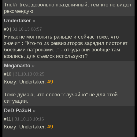
Trick'r treat довольно праздничный, тем кто не видел
рекомендую
Undertaker
»
#9 |
31.10.13 08:57
Никак не мог понять раньше и сейчас тоже, что
значит : "Кто-то из реквизиторов зарядил пистолет
боевыми патронами..." - откуда они вообще там
взялись, для съемок используют?
Meganasto
»
#10 |
31.10.13 09:25
Кому: Undertaker,
#9
Тоже думаю, что слово "случайно" не для этой
ситуации.
DeD Pa3uH
»
#11 |
31.10.13 10:16
Кому: Undertaker,
#9