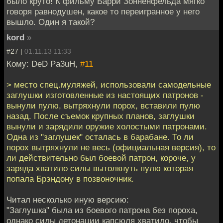
было круто! К фильму Барри Зонненфельда мягко
говоря равнодушен, какое то переигранное у него
вышло. Один я такой?
kord
»
#27 |
01.11.13 11:33
Кому: DeD Pa3uH,
#11
> место спец.муляжей, использовали самодельные
заглушки изготовленные из настоящих патронов -
вынули пулю, вытряхнули порох, вставили пулю
назад. После съемок крупных планов, заглушки
вынули и зарядили оружие холостыми патронами.
Одна из "заглушек" осталась в барабане. То ли
порох вытряхнули не весь (официальная версия), то
ли действительно был боевой патрон, короче, у
заряда хватило силы вытолкнуть пулю которая
попала Брэндону в позвоночник.
Читал несколько иную версию:
"Заглушка" была из боевого патрона без пороха,
однако силы детонации капсюля хватило, чтобы