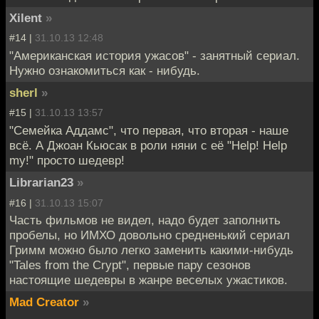
Xilent
»
#14 |
31.10.13 12:48
"Американская история ужасов" - занятный сериал.
Нужно ознакомиться как - нибудь.
sherl
»
#15 |
31.10.13 13:57
"Семейка Аддамс", что первая, что вторая - наше
всё. А Джоан Кьюсак в роли няни с её "Help! Help
my!" просто шедевр!
Librarian23
»
#16 |
31.10.13 15:07
Часть фильмов не видел, надо будет заполнить
пробелы, но ИМХО довольно средненький сериал
Гримм можно было легко заменить какими-нибудь
"Tales from the Crypt", первые пару сезонов
настоящие шедевры в жанре веселых ужастиков.
Mad Creator
»