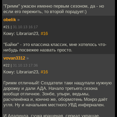
"Гримм" ужасен именно первым сезоном, да - но
если его пережить, то второй порадует:)
obelik
»
#21 |
31.10.13 16:17
Кому: Librarian23,
#16
"Байки" - это классика классик, мне хотелось что-
нибудь посвежее назвать просто.
vovan3312
»
#22 |
31.10.13 17:36
Кому: Librarian23,
#16
Гримм отличный! Создатели таки нащупали нужную
дорожку и дали АДА. Начало третьего сезона
вообще отличное. Зонбе, упыри, ведьмы,
расчленёнка и, кончно же, обормотень Монро даёт
угля. Ну и начальник местного УВД инфернален.
И Адалинда, сучка крашеная, сериал украшае.