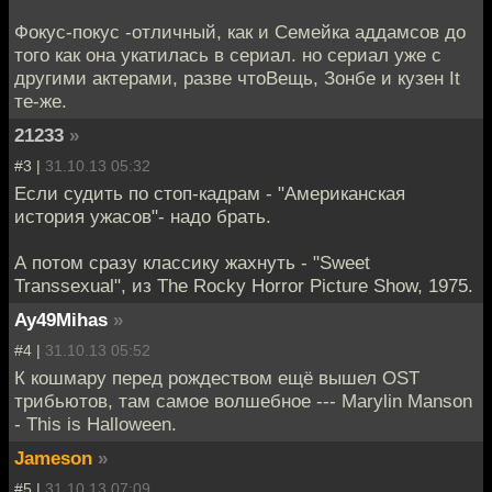
Фокус-покус -отличный, как и Семейка аддамсов до
того как она укатилась в сериал. но сериал уже с
другими актерами, разве чтоВещь, Зонбе и кузен It
те-же.
21233
»
#3 |
31.10.13 05:32
Если судить по стоп-кадрам - "Американская
история ужасов"- надо брать.
А потом сразу классику жахнуть - "Sweet
Transsexual", из The Rocky Horror Picture Show, 1975.
Ay49Mihas
»
#4 |
31.10.13 05:52
К кошмару перед рождеством ещё вышел OST
трибьютов, там самое волшебное --- Marylin Manson
- This is Halloween.
Jameson
»
#5 |
31.10.13 07:09