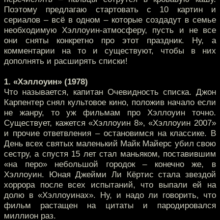
Поэтому предлагаю стартовать с 10 картин и
сериалов – всё в одном – которые создадут в семье
необходимую Хэллоуин-атмосферу, пусть и не все
они сняты конкретно про этот праздник. Ну, а
комментарии на то и существуют, чтобы в них
дополнять и расширять списки!
1. «Хэллоуин» (1978)
Что называется, капитан Очевидность списка. Джон
Карпентер снял культовое кино, положив начало если
не жанру, то уж фильмам про Хэллоуин точно.
Существует, кажется «Хэллоуин 8», «Хэллоуин 2007»
и прочие ответвления – остановимся на классике. В
День всех святых маленький Майк Майерс убил свою
сестру, а спустя 15 лет стал маньяком, поставившим
«на перо» небольшой городок – конечно же, в
Хэллоуин. Юная Джейми Ли Кёртис стала звездой
хоррора после всех испытаний, что выпали ей на
долю в «Хэллоуинах». Ну, и надо ли говорить, что
фильм растащен на цитаты и пародировался
миллион раз.