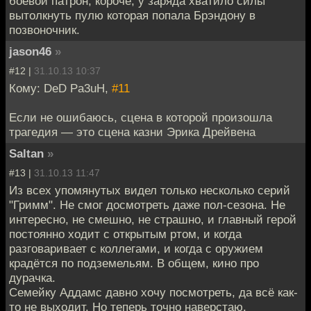
боевой патрон, короче, у заряда хватило силы
вытолкнуть пулю которая попала Брэндону в
позвоночник.
jason46
»
#12 |
31.10.13 10:37
Кому: DeD Pa3uH,
#11
Если не ошибаюсь, сцена в которой произошла
трагедия — это сцена казни Эрика Дрейвена
Saltan
»
#13 |
31.10.13 11:47
Из всех упомянутых видел только несколько серий
"Гримм". Не смог досмотреть даже пол-сезона. Не
интересно, не смешно, не страшно, и главный герой
постоянно ходит с открытым ртом, и когда
разговаривает с коллегами, и когда с оружием
крадётся по подземельям. В общем, кино про
дурачка.
Семейку Аддамс давно хочу посмотреть, да всё как-
то не выходит. Но теперь точно наверстаю.