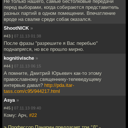
Не только нашего, самые бестолковые передачи
перед выборами, когда собираются представитель
разных партий в одном помещении. Впечатление
вроде на свалке среди собак оказался.
ShootNICK
»
#43 |
07.11.13 01:38
После фразы "разрешите я Вас перебью"
поднапрягся, но все прошло мирно.
kognitivische
»
#44 |
07.11.13 06:15
А помните, Дмитрий Юрьевич как-то этому
православному священнику-телеведущему
интервью давал?
http://pda.itar-
tass.com/c95/944217.html
Asya
»
#45 |
07.11.13 09:40
Кому: Арч,
#22
> Профессор Панарин предлагает три "Д" -