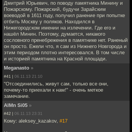
Дмитрий Юрьевич, по поводу памятника Минину и
Пожарскому. Пожарский, будучи Зарайским
воеводой в 1611 году, получил ранение при попытке
отбить Москву у поляков. Находился в
Нижегородском имении на излечении. Где его и
нашёл Минин. Поэтому, думается, никакого
сословного пренебрежения в памятнике нет. Раненый
он просто. Ежели что, я сам из Нижнего Новгорода и
этим периодом плотно интересовался. В том числе
и историей памятника на Красной площади.
Meganasto
»
#41 |
06.11.13 21:10
"Отсоединились, живут сам, только все они,
почему-то приехали к нам!" - очень меткое
замечание.
AlMn Si05
»
#42 |
06.11.13 23:31
Кому: aleksey_kazakov,
#17