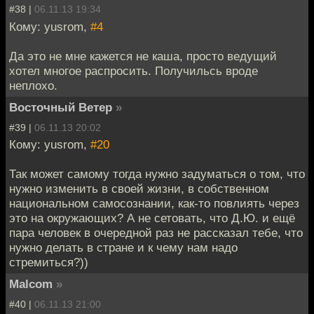
#38 |
06.11.13 19:34
Кому: yusrom,
#4
Да это не мне кажется не каша, просто ведущий
хотел многое распросить. Получильсь вроде
неплохо.
Восточный Ветер
»
#39 |
06.11.13 20:02
Кому: yusrom,
#20
Так может самому тогда нужно задуматься о том, что
нужно изменить в своей жизни, в собственном
национальном самосознании, как-то повлиять через
это на окружающих? А не сетовать, что Д.Ю. и ещё
пара человек в очередной раз не рассказал тебе, что
нужно делать в стране и к чему нам надо
стремиться?))
Malcom
»
#40 |
06.11.13 21:00