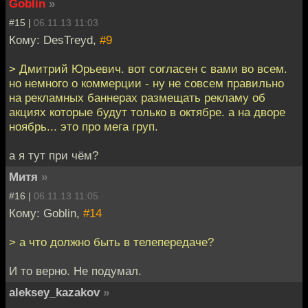
Goblin
»
#15 |
06.11.13 11:03
Кому: DesTreyd,
#9
> Дмитрий Юрьевич. вот согласен с вами во всем.
но немного о коммерции - ну не совсем правильно
на рекламных баннерах размещать рекламу об
акциях которые будут только в октябре. а на дворе
ноябрь... это про мега груп.
а я тут при чём?
Митя
»
#16 |
06.11.13 11:05
Кому: Goblin,
#14
> а что должно быть в телепередаче?
И то верно. Не подумал.
aleksey_kazakov
»