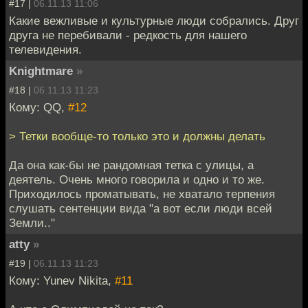
#17 |
06.11.13 11:06
Какие вежливые и культурные люди собрались. Друг
друга не перебивали - редкость для нашего
телевидения.
Knightmare
»
#18 |
06.11.13 11:23
Кому: QQ,
#12
> Тетки вообще-то только это и должны делать
Да она как-бы не рандомная тетка с улицы, а
деятель. Очень много говорила и одно и то же.
Приходилось проматывать, не хватало терпения
слушать сентенции вида "а вот если люди всей
Земли.."
atty
»
#19 |
06.11.13 11:23
Кому: Yunev Nikita,
#11