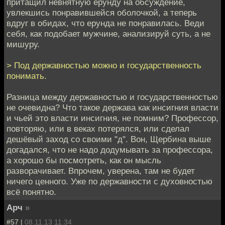
притащил невнятную ерунду на обсуждение,
увлекшись понравившейся оболочкой, а теперь
вдруг в обидах, что ерунда не понравилась. Веди
себя, как подобает мужчине, анализируй суть, а не
мишуру.
> Под державностью можно и государственность
понимать.
Разница между державностью и государственностью
не очевидна? Что такое держава как инсигния власти
и чьей это власти инсигния, не помним? Профессор,
повторяю, или в веках потерялся, или сделал
дешёвый заход со своими "д". Вон, Щербина выше
догадался, что не надо додумывать за профессора,
а хорошо бы посмотреть, как он мысль
разворачивает. Впрочем, уверена, там не будет
ничего ценного. Уже по державности с духовностью
всё понятно.
Арч
»
#57 |
08.11.13 11:34