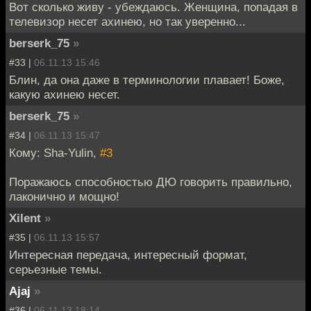
Вот сколько живу - убеждаюсь. Женщина, попадая в
телевизор несет ахинею, но так уверенно...
berserk_75
»
#33 |
06.11.13 15:46
Блин, да она даже в терминологии плавает! Боже,
какую ахинею несет.
berserk_75
»
#34 |
06.11.13 15:47
Кому: Sha-Yulin,
#3
Поражаюсь способностью ДЮ говорить правильно,
лаконично и мощно!
Xilent
»
#35 |
06.11.13 15:57
Интересная передача, интересный формат,
серьезные темы.
Ajaj
»
#36 |
06.11.13 18:14