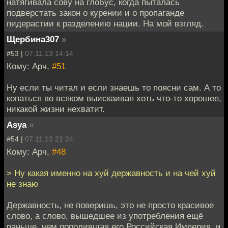
натягивала сову на глобус, когда пыталась
подверстать закон о курении и о пропаганде
пидерастии к разделению нации. На мой взгляд.
Щербина307
»
#53 |
07.11.13 14:14
Кому: Арч,
#51
Ну если ты читал и если знаешь то поясни сам. А то
копаться во всяком выискаивая хоть что-то хорошее,
никакой жизни нехватит.
Asya
»
#54 |
07.11.13 21:24
Кому: Арч,
#48
> Ну какая именно на хуй державность и на чей хуй
не знаю
Державность, не поверишь, это не просто красивое
слово, а слово, вышедшее из употребления ещё
раньше, чем породившая его Российская Империя, и