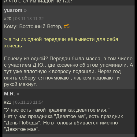
А что с Олимпиадой не так?
yusrom
»
#20 |
06.11.13 11:32
Кому: Восточный Ветер,
#5
> а ты из одной передачи её вынести для себя
хочешь
Почему из одной? Передач была масса, в том числе
с участием Д.Ю., где косвенно об этом упоминали. А
тут уже вплотную к вопросу подошли. Через год
опять соберутся почмокают, языком поцокают и
рукой махнут.
M.R.
»
#21 |
06.11.13 11:54
"У нас есть такой празник как девятое мая."
Нет у нас праздника "Девятое мя", есть праздник
"День Победы". Но в головы вбивается именно
"Девятое мая".