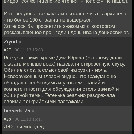
видео "солжениценские чтения" - поиском не нашел.
Интересуюсь, так как сам пытался читать архипелаг
- но более 100 страниц не выдержал.
Хотелось бы просветить знакомых с восторгом
расказывающее про - "один день ивана денисовича".
Ziyod
»
#27 |
06.11.13 15:03
Все участники, кроме Дим Юрича (которому дали
сказать меньше всех) навевали откровенную скуку.
Обилие слов, а смысловой нагрузки - ноль.
Невооруженным глазом видно, что граждане не
обладают необходимым уровнем знаний и
компетентности для обсуждения столь важной и
обширной темы. Тетенька реально раздражала
своими эльфийскими пассажами.
berserk_75
»
#28 |
06.11.13 15:17
ДЮ, вы молодец.