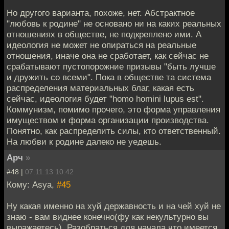
Но другого варианта, похоже, нет. Абстрактное
"любовь к родине" не основано ни на каких реальных
отношениях в обществе, не подкреплено ими. А
идеология не может не опираться на реальные
отношения, иначе она не сработает, как сейчас не
срабатывают пустопорожние призывы "быть лучше
и дружить со всеми". Пока в обществе та система
распределения материальных благ, какая есть
сейчас, идеология будет "homo homini lupus est".
Коммунизм, помимо прочего, это форма управления
имуществом и форма организации производства.
Понятно, как распределить силы, кто ответственный.
На любви к родине далеко не уедешь.
Арч
»
#48 |
07.11.13 10:42
Кому: Asya,
#45
Ну какая именно на хуй державность и на чей хуй не
знаю - вам виднее конечно(фу как некультурно вы
выражаетесь). Разобраться для начала что имеется