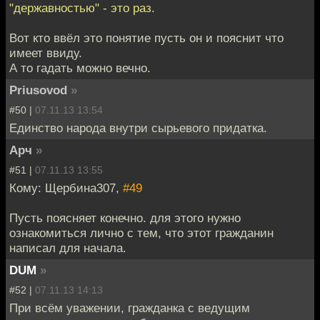
"державностью" - это раз.
Вот кто ввёл это понятие пусть он и пояснит что
имеет ввиду.
А то гадать можно вечно.
Priusovod
»
#50 |
07.11.13 13:54
Единство народа внутри сырьевого придатка.
Арч
»
#51 |
07.11.13 13:55
Кому: Щербина307,
#49
Пусть поясняет конечно. для этого нужно
ознакомиться лично с тем, что этот гражданин
написал для начала.
DUM
»
#52 |
07.11.13 14:13
При всём уважении, гражданка с ведущим