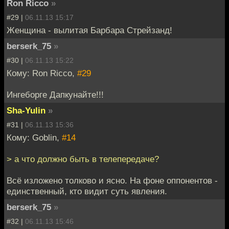
Ron Ricco
»
#29 |
06.11.13 15:17
Женщина - вылитая Барбара Стрейзанд!
berserk_75
»
#30 |
06.11.13 15:22
Кому: Ron Ricco,
#29
Ингеборге Дапкунайте!!!
Sha-Yulin
»
#31 |
06.11.13 15:36
Кому: Goblin,
#14
> а что должно быть в телепередаче?
Всё изложено толково и ясно. На фоне оппонентов -
единственный, кто видит суть явления.
berserk_75
»
#32 |
06.11.13 15:46