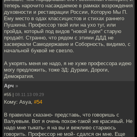
теперь нарочито насаждаемое в рамках возрождения
духовности и реставрации России, Которую Мы П.
Ему место в одах классицистов и стихах раннего
Пушкина. Профессор твой или на ухо туг, или
пройда, который под видов "новой идеи" старую
продаёт. Странно, что рядом с этими ДДД не
засверкали Самодержавие и Соборность, видимо, с
начальной буквой не свезло.
А укорять меня не надо, я не хуже профессора идею
могу предложить, тоже 3Д: Дураки, Дороги,
Демократия.
Арч
»
#55 |
08.11.13 09:29
Кому: Asya,
#54
В правилах сказано- представь, что говоришь с
Валуевым. Вот я очень похож-такой же красивый. Не
надо мне тыкать- я на вы и вежливо стараюсь
говорить. Профессор не мой- сдался он мне. Еще