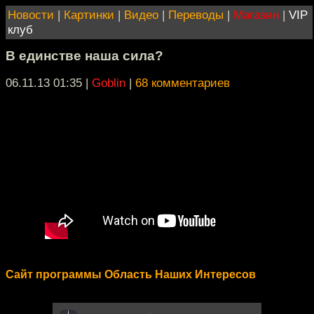
Новости
|
Картинки
|
Видео
|
Переводы
|
Магазин
|
VIP
клуб
В единстве наша сила?
06.11.13 01:35
|
Goblin
|
68 комментариев
Сайт программы Область Наших Интересов