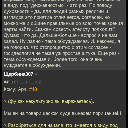
в виду под "державностью" - это раз. По поводу
духовности - да, для людей разных религий и
взглядов это понятие отличается, согласен, но
можно же и общие правильные со всех точек зрения
черты найти. Скажем совесть атеисту подходит?
Думаю, что да. Дальше-больше - вопрос я не вам
задал. Ну ладно - тема обсуждаемая. И, наконец, я
не говорил, что стопроцентно с этим согласен -
госидеология не такая уж простая штука. Еще раз -
тема обсуждаемая и, более того, она очень
нуждается в обсуждении.
Щербина307
»
#49 |
07.11.13 11:02
Кому: Арч,
#48
> (фу как некультурно вы выражаетесь).
Мы ей на товарищеском суде вынесем порицание!!!
> Разобраться для начала что имеется в виду под