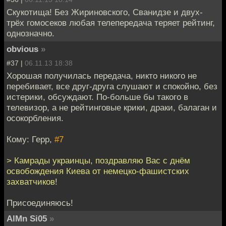
Скукотища! Без Жириновского, Сванидзе и двух-
трёх гомосеков любая телепередача теряет рейтинг,
однозначно.
obvious
»
#37 |
06.11.13 18:38
Хорошая получилась передача, никто никого не
перебивает, все друг-друга слушают и спокойно, без
истерики, обсуждают. По-больше бы такого в
телевизор, а не рейтинговые крики, драки, балаган и
осокорбления.
Кому: Герр,
#7
> Камрады украинцы, поздравляю Вас с днём
освобождения Киева от немецко-фашистских
захватчиков!
Присоединяюсь!
AlMn Si05
»