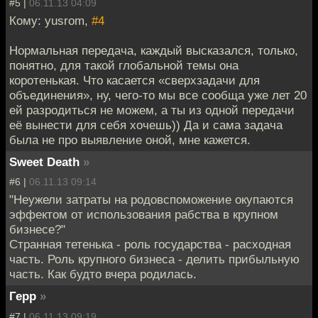
#5 |
06.11.13 04:09
Кому: yusrom,
#4
Нормальная передача, каждый высказался, только,
понятно, для такой глобальной темы она
коротенькая. Что касается «сверхзадачи для
объединения», ну, чего-то мы все сообща уже лет 20
ей разродиться не можем, а ты из одной передачи
её вынести для себя хочешь)) Да и сама задача
была не про выявление оной, мне кажется.
Sweet Death
»
#6 |
06.11.13 09:14
"Неужели затраты на родовспоможение окупаются
эффектом от использования рабства в крупном
бизнесе?"
Странная тетенька - роль государства - расходная
часть. Роль крупного бизнеса - делить прибыльную
часть. Как будто вчера родилась.
Герр
»
#7 |
06.11.13 09:19