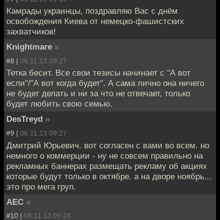
Камрады украинцы, поздравляю Вас с днём
освобождения Киева от немецко-фашистских
захватчиков!
Knightmare
»
#8 |
06.11.13 09:27
Тетка бесит. Все свои тезисы начинает с "А вот
если"/"А вот когда будет". А сама лично она ничего
не будет делать и ни за что не отвечает, только
будет любить свою семью.
DesTreyd
»
#9 |
06.11.13 09:27
Дмитрий Юрьевич. вот согласен с вами во всем. но
немного о коммерции - ну не совсем правильно на
рекламных баннерах размещать рекламу об акциях
которые будут только в октябре. а на дворе ноябрь...
это про мега груп.
АЕС
»
#10 |
06.11.13 09:28