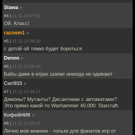
Slawa
»
#4 |
11.11.13 07:51
Ой. Класс!
razoom1
»
#5 |
11.11.13 08:30
с дотой ой тяжко будет бороться
Dennn
»
#6 |
11.11.13 08:40
Бабы даже в играх шапки никогда не одевают
Carl915
»
#7 |
11.11.13 09:27
Демоны? Мутанты? Десантники с автоматами?
Это прямо какой-то Warhammer 40.000: Starcraft.
КофейНИК
»
#8 |
11.11.13 09:27
Лично мое мнение - только для фанатов игр от