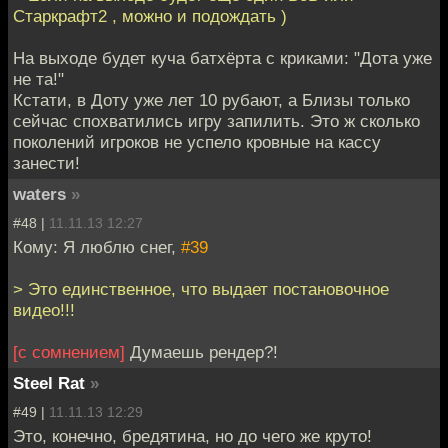
Старкрафт2 , можно и подождать )
На выходе будет куча батхёрта с криками: "Дота уже
не та!"
Кстати, в Доту уже лет 10 рубают, а Близы только
сейчас спохватились игру запилить. Это ж сколько
поколений игроков не успело кровные на кассу
занести!
waters
»
#48 |
11.11.13 12:27
Кому: Я люблю снег,
#39
> Это единственное, что выдает постановочное
видео!!!
[с сомнением]
Думаешь рендер?!
Steel Rat
»
#49 |
11.11.13 12:29
Это, конечно, бредятина, но до чего же круто!