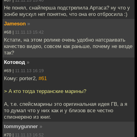
Не понял, снайперша подстрелила Артаса? ну что у
зонбе мускул нет понятно, что она его отбросила :)
Jameson
»
#68 |
11.11.13 15:42
Кстати, на этом ролике очень удобно натсраивать
качество видео, совсем как раньше, почему не везде
так?
Котовод
»
#69 |
11.11.13 16:19
Кому: porter2,
#61
> А кто тогда терранские марины?
А, т.е. спейсмарины это оригинальная идея ГВ, а я
то думал что у них как и у близов все честно
спионерено из книг.
tommygunner
»
#70 |
11.11.13 16:52