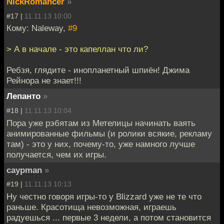
NickRomancer
»
#17 |
11.11.13 10:00
Кому: Naleway,
#9
> А в начале - это капеллан что ли?
Ребзя, глядите - инопланетный шпиён! Джима
Рейнора не знает!!!
Лепанто
»
#18 |
11.11.13 10:04
Пора уже рэбятам из Метелицы начинать ваять
анимированные фильмы (и ролики всякие, рекламу
там) - это у них, почему-то, уже намного лучше
получается, чем их игры.
caypman
»
#19 |
11.11.13 10:13
Ну честно говоря игры-то у Blizzard уже не те что
раньше. Красотища невозможная, играешь
радуешься ... первые 3 недели, а потом становится