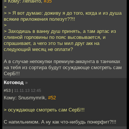
> Кому: Лепанто,
#35
>
> > Я вот думаю: доживу я до того, когда и из душа
всякие приложения полезут??!!
>
> Заходишь в ванну душ принять, а там артас из
сливной горловины по пояс высовывается, и
спрашивает, а чего это ты мил друг акк на
следующий месяц не оплати?
А в случае непокупки премиум-аккаунта в танчиках
на тебя из сортира будут осуждающе смотреть сам
СерБ!!!
Котовод
»
#53 |
11.11.13 12:45
Кому: Snusmymrik,
#52
> осуждающе смотреть сам СерБ!!!
С напильником. А ну как что-нибудь понерфит?!!!