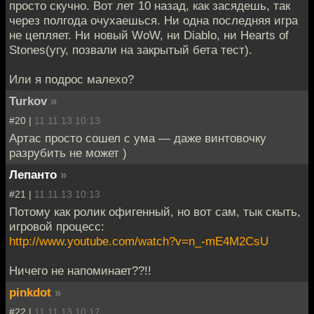
просто скучно. Вот лет 10 назад, как засядешь, так
через полгода очухаешься. Ни одна последняя игра
не цепляет. Ни новый WoW, ни Diablo, ни Hearts of
Stones(угу, позвали на закрытый бета тест).
Или я подрос малехо?
Turkov
»
#20 |
11.11.13 10:13
Артас просто сошел с ума — даже винтовочку
разрубить не может )
Лепанто
»
#21 |
11.11.13 10:13
Потому как ролик офигенный, но вот сам, тык скыть,
игровой процесс:
http://www.youtube.com/watch?v=n_-mE4M2CsU
Ничего не напоминает??!!
pinkdot
»
#22 |
11.11.13 10:17