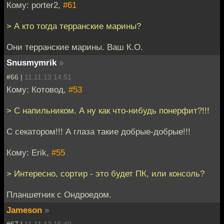
Кому: porter2,
#61
> А кто тогда терранские марины?
Они терранские марины. Ваш К.О.
Snusmymrik
»
#66 |
11.11.13 14:51
Кому: Котовод,
#53
> С напильником. А ну как что-нибудь понерфит?!!!
С секатором!!! А глаза такие добрые-добрые!!!
Кому: Erik,
#55
> Интересно, сортир - это будет ПК, или консоль?
Планшетник с Ондроедом.
Jameson
»
#67 |
11.11.13 15:40