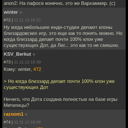
anon2: На пафосе конечно, это же Вархаммер. (c)
winter
»
#72 |
11.11.13 18:27
Ну когда небольшие инди-студии делают клоны
близардовских игр, это еще как то понять можно. Но
когда близзард делает почти 100% клон уже
существующих Дот, да Лиг... это как то не смешно.
KSV_Berkut
»
#73 |
11.11.13 18:39
Кому: winter,
#72
> Но когда близзард делает почти 100% клон уже
существующих Дот
Ничего, что Дота создана полностью на базе игры
Метелицы?
razoom1
»
#74 |
11.11.13 18:44