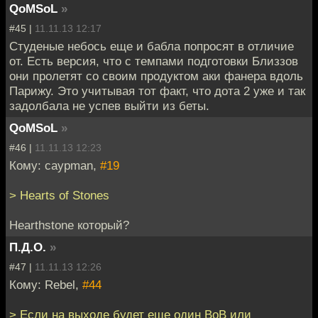
QoMSoL
»
#45 |
11.11.13 12:17
Студеные небось еще и бабла попросят в отличие
от. Есть версия, что с темпами подготовки Близзов
они пролетят со своим продуктом аки фанера вдоль
Парижу. Это учитывая тот факт, что дота 2 уже и так
задолбала не успев выйти из беты.
QoMSoL
»
#46 |
11.11.13 12:23
Кому: caypman,
#19
> Hearts of Stones
Hearthstone который?
П.Д.О.
»
#47 |
11.11.13 12:26
Кому: Rebel,
#44
> Если на выходе будет еще один ВоВ или