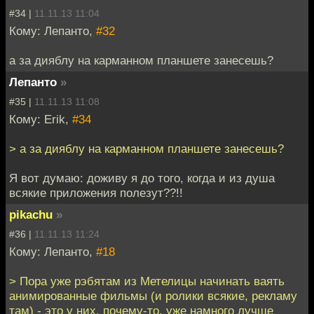
#34 |
11.11.13 11:04
Кому: Лепанто,
#32
а за дияблу на карманном планшете занесешь?
Лепанто
»
#35 |
11.11.13 11:08
Кому: Erik,
#34
> а за дияблу на карманном планшете занесешь?
Я вот думаю: доживу я до того, когда и из душа
всякие приложения полезут??!!
pikachu
»
#36 |
11.11.13 11:24
Кому: Лепанто,
#18
> Пора уже рэбятам из Метелицы начинать ваять
анимированные фильмы (и ролики всякие, рекламу
там) - это у них, почему-то, уже намного лучше