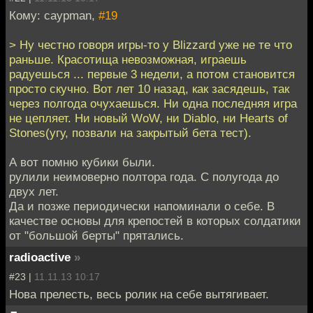
Кому: caypman,
#19
> Ну честно говоря игры-то у Blizzard уже не те что
раньше. Красотища невозможная, играешь
радуешься ... первые 3 недели, а потом становится
просто скучно. Вот лет 10 назад, как засядешь, так
через полгода очухаешься. Ни одна последняя игра
не цепляет. Ни новый WoW, ни Diablo, ни Hearts of
Stones(угу, позвали на закрытый бета тест).
А вот помню кубики были.
рулили неимоверно полтора года. С полугода до
двух лет.
Да и позже периодически напоминали о себе. В
качестве основы для крепостей в которых солдатики
от "большой берты" прятались.
radioactive
»
#23 |
11.11.13 10:17
Нова прелесть, весь ролик на себе вытягивает.