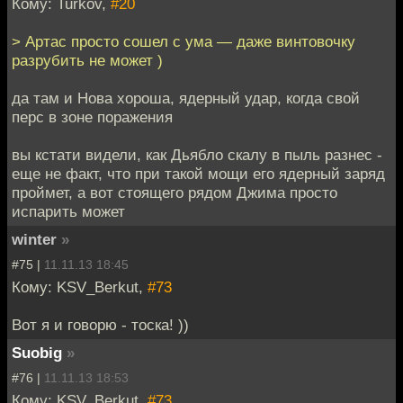
Кому: Turkov,
#20
> Артас просто сошел с ума — даже винтовочку
разрубить не может )
да там и Нова хороша, ядерный удар, когда свой
перс в зоне поражения
вы кстати видели, как Дьябло скалу в пыль разнес -
еще не факт, что при такой мощи его ядерный заряд
проймет, а вот стоящего рядом Джима просто
испарить может
winter
»
#75 |
11.11.13 18:45
Кому: KSV_Berkut,
#73
Вот я и говорю - тоска! ))
Suobig
»
#76 |
11.11.13 18:53
Кому: KSV_Berkut,
#73