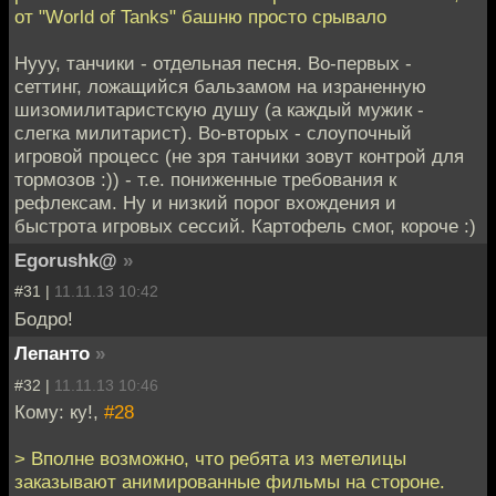
от "World of Tanks" башню просто срывало
Нууу, танчики - отдельная песня. Во-первых -
сеттинг, ложащийся бальзамом на израненную
шизомилитаристскую душу (а каждый мужик -
слегка милитарист). Во-вторых - слоупочный
игровой процесс (не зря танчики зовут контрой для
тормозов :)) - т.е. пониженные требования к
рефлексам. Ну и низкий порог вхождения и
быстрота игровых сессий. Картофель смог, короче :)
Egorushk@
»
#31 |
11.11.13 10:42
Бодро!
Лепанто
»
#32 |
11.11.13 10:46
Кому: ку!,
#28
> Вполне возможно, что ребята из метелицы
заказывают анимированные фильмы на стороне.