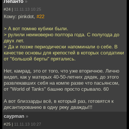
Лепанто
»
#24 |
11.11.13 10:25
Кому: pinkdot,
#22
> А вот помню кубики были.
> рулили неимоверно полтора года. С полугода до
двух лет.
> Да и позже периодически напоминали о себе. В
качестве основы для крепостей в которых солдатики
от "большой берты" прятались.
Нет, камрад, это от того, что уже вторичное. Лично
видел, как у матерых 40-50-летних дядек, до этого
развлекавших себя на компе разве что пасьянсом,
от "World of Tanks" башню просто срывало. 60
А вот близзарды всё, в который раз, готовятся к
десантированию в одну реку дважды!!!
caypman
»
#25 |
11.11.13 10:27