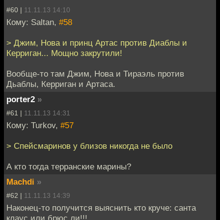
#60 |
11.11.13 14:10
Кому: Saltan,
#58
> Джим, Нова и принц Артас против Диаблы и
Керриган... Мощно закрутили!
Вообще-то там Джим, Нова и Тираэль против
Дьаблы, Керриган и Артаса.
porter2
»
#61 |
11.11.13 14:31
Кому: Turkov,
#57
> Спейсмаринов у близов никогда не было
А кто тогда терранские марины?
Machdi
»
#62 |
11.11.13 14:39
Наконец-то получится выяснить кто круче: санта
клаус или брюс ли!!!