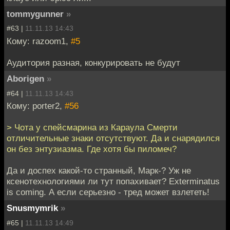
tommygunner
»
#63 |
11.11.13 14:43
Кому: razoom1,
#5
Аудитория разная, конкурировать не будут
Aborigen
»
#64 |
11.11.13 14:43
Кому: porter2,
#56
> Чота у спейсмарина из Караула Смерти
отличительные знаки отсутствуют. Да и снарядился
он без энтузиазма. Где хотя бы пиломеч?
Да и доспех какой-то странный, Марк-? Уж не
ксенотехнологиями ли тут попахивает? Exterminatus
is coming. А если серьезно - тред может взлететь!
Snusmymrik
»
#65 |
11.11.13 14:49