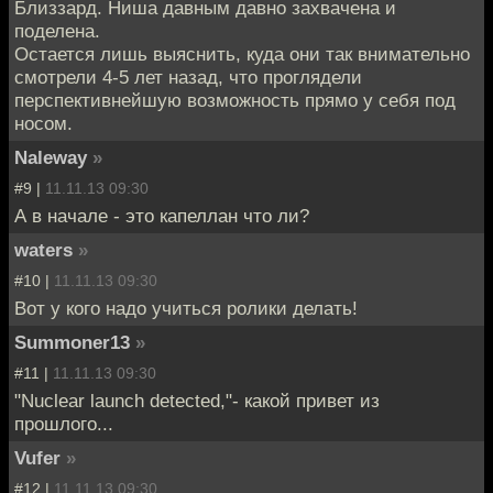
Близзард. Ниша давным давно захвачена и
поделена.
Остается лишь выяснить, куда они так внимательно
смотрели 4-5 лет назад, что проглядели
перспективнейшую возможность прямо у себя под
носом.
Naleway
»
#9 |
11.11.13 09:30
А в начале - это капеллан что ли?
waters
»
#10 |
11.11.13 09:30
Вот у кого надо учиться ролики делать!
Summoner13
»
#11 |
11.11.13 09:30
"Nuclear launch detected,"- какой привет из
прошлого...
Vufer
»
#12 |
11.11.13 09:30