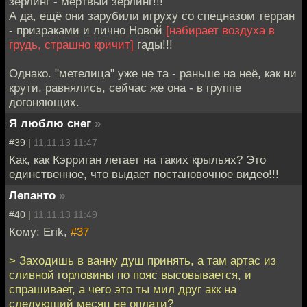
зерлинг - мёртвый зерлинг!!!
А да, ещё они зарубили игруху со спецназом терран
- призраками и лично Новой
[набирает воздуха в
грудь, страшно кричит]
гады!!!
Однако. "метелица" уже не та - раньше на неё, как ни
крути, равнялись, сейчас же она - в группе
догоняющих.
Я люблю снег
»
#39 |
11.11.13 11:47
Как, как Кэрриган летает на таких крыльях? Это
единственное, что выдает постановочное видео!!!
Лепанто
»
#40 |
11.11.13 11:49
Кому: Erik,
#37
> Заходишь в ванну душ принять, а там артас из
сливной горловины по пояс высовывается, и
спрашивает, а чего это ты мил друг акк на
следующий месяц не оплати?