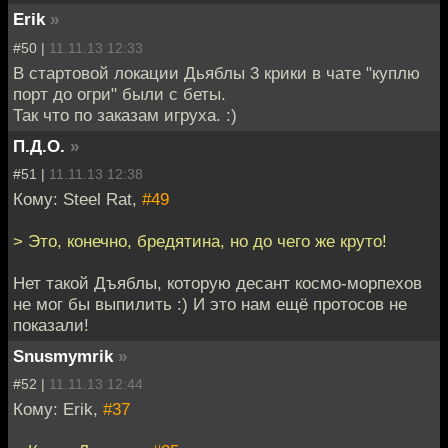
Erik
»
#50 |
11.11.13 12:33
В стартовой локации Дьяблы 3 крики в чате "куплю
порт до огри" были с беты.
Так что по заказам игруха. :)
П.Д.О.
»
#51 |
11.11.13 12:38
Кому: Steel Rat,
#49
> Это, конечно, бредятина, но до чего же круто!
Нет такой Дъяблы, которую десант космо-морпехов
не мог бы выпилить :) И это нам ещё протосов не
показали!
Snusmymrik
»
#52 |
11.11.13 12:44
Кому: Erik,
#37