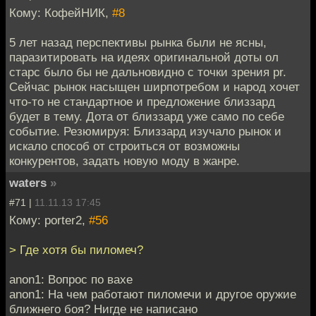
Кому: КофейНИК,
#8
5 лет назад перспективы рынка были не ясны,
паразитировать на идеях оригинальной доты ол
старс было бы не дальновидно с точки зрения pr.
Сейчас рынок насыщен ширпотребом и народ хочет
что-то не стандартное и предложение близзард
будет в тему. Дота от близзард уже само по себе
событие. Резюмируя: Близзард изучало рынок и
искало способ от строиться от возможны
конкурентов, задать новую моду в жанре.
waters
»
#71 |
11.11.13 17:45
Кому: porter2,
#56
> Где хотя бы пиломеч?
anon1: Вопрос по вахе
anon1: На чем работают пиломечи и другое оружие
ближнего боя? Нигде не написано