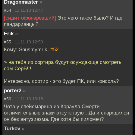
Dragonmaster
»
#54 |
11.11.13 12:47
[сидит офонаревший]
Это чего такое было? И где
пандарианцы?
Erik
»
#55 |
11.11.13 12:50
Кому: Snusmymrik,
#52
> на тебя из сортира будут осуждающе смотреть
сам СерБ!!!
Интересно, сортир - это будет ПК, или консоль?
porter2
»
#56 |
11.11.13 13:18
Чота у спейсмарина из Караула Смерти
отличительные знаки отсутствуют. Да и снарядился
он без энтузиазма. Где хотя бы пиломеч?
Turkov
»