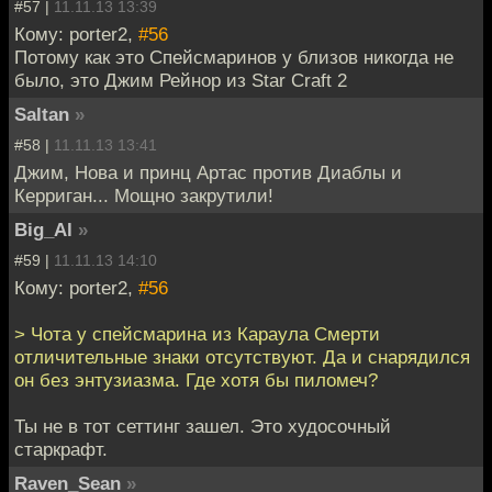
#57 |
11.11.13 13:39
Кому: porter2,
#56
Потому как это Спейсмаринов у близов никогда не
было, это Джим Рейнор из Star Craft 2
Saltan
»
#58 |
11.11.13 13:41
Джим, Нова и принц Артас против Диаблы и
Керриган... Мощно закрутили!
Big_Al
»
#59 |
11.11.13 14:10
Кому: porter2,
#56
> Чота у спейсмарина из Караула Смерти
отличительные знаки отсутствуют. Да и снарядился
он без энтузиазма. Где хотя бы пиломеч?
Ты не в тот сеттинг зашел. Это худосочный
старкрафт.
Raven_Sean
»