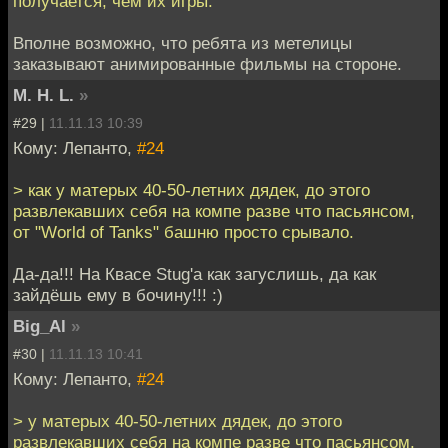
получается, чем их игры.
Вполне возможно, что ребята из метелицы
заказывают анимированные фильмы на стороне.
M. H. L.
»
#29 |
11.11.13 10:39
Кому: Лепанто,
#24
> как у матерых 40-50-летних дядек, до этого
развлекавших себя на компе разве что пасьянсом,
от "World of Tanks" башню просто срывало.
Да-да!!! На Квасе Stug'а как загуслишь, да как
зайдёшь ему в бочину!!! :)
Big_Al
»
#30 |
11.11.13 10:41
Кому: Лепанто,
#24
> у матерых 40-50-летних дядек, до этого
развлекавших себя на компе разве что пасьянсом,