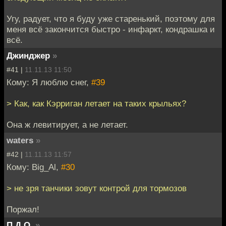
Угу, радует, что я буду уже старенький, поэтому для
меня всё закончится быстро - инфаркт, кондрашка и
всё.
Джинджер
»
#41 |
11.11.13 11:50
Кому: Я люблю снег,
#39
> Как, как Кэрриган летает на таких крыльях?
Она ж левитирует, а не летает.
waters
»
#42 |
11.11.13 11:57
Кому: Big_Al,
#30
> не зря танчики зовут контрой для тормозов
Поржал!
П.Д.О.
»