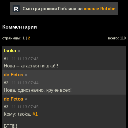
Смотри ролики Гоблина на
канале Rutube
Комментарии
cтраницы: 1 |
2
всего: 110
tsoka
»
#1 |
11.11.13 07:43
Нова -- атасная няшка!!!
de Fetos
»
#2 |
11.11.13 07:44
Нова, однозначно, круче всех!
de Fetos
»
#3 |
11.11.13 07:45
Кому: tsoka,
#1
БТП!!!