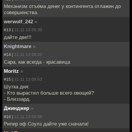
Механизм отъёма денег у контингента отлажен до
совершенства.
werwolf_242
»
#13 |
11.11.13 09:30
дайте две!!!
Knightmare
»
#14 |
11.11.13 09:32
Сара, как всегда - красавица
Moritz
»
#15 |
11.11.13 09:53
Шутка дня:
- Кто вырастил больше всего овощей?
- Близзард.
Джинджер
»
#16 |
11.11.13 09:58
Рипер оф Соулз дайте уже сначала!