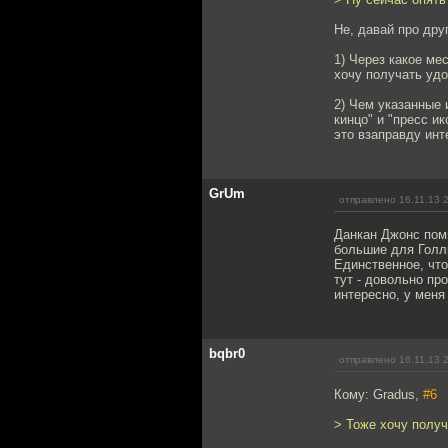
Не, давай про дру
1) Через какое ме
хочу получать удо
2) Чем указанные 
кинцо" и "пресс и
это взаправду инт
GrUm
отправлено 16.11.13 
Данкан Джонс поми
большие для Голл
Единственное, что
тут - довольно пр
интересно, у меня
bqbr0
отправлено 16.11.13 
Кому: Gradus,
#6
> Тоже хочу получ