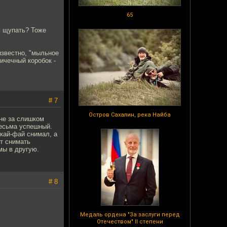
65
м щупать? Тоже
известно, "мыльное
ичечный коробок -
# 7
Остров Сахалин, река Найба
 не за слишком
весьма успешный.
скай-фай снимал, а
ет снимать
мы в другую.
# 8
Медаль ордена "За заслуги перед
Отечеством" II степени