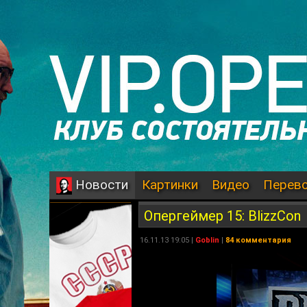
Картинки
Видео
Перев
Новости
Опергеймер 15: BlizzCon
16.11.13 19:05 |
Goblin
|
84 комментария