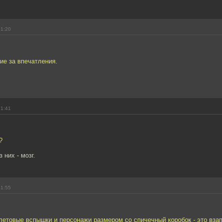
21:20
ие за впечатления.
21:41
?
 них - мозг.
21:55
летовые вспышки и персонажи размером со спичечный коробок - это вза