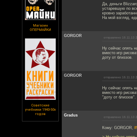
Да, деньги Blizzar
устаревшую по вс
кровно заработанн
На мой взгляд, ед
Магазин
ОПЕРМАЙКИ
GORGOR
отправлено 16.11.13 
Ну сейчас опять н
вместо игр рисов
доту от близзов.
GORGOR
отправлено 16.11.13 
Ну сейчас опять н
вместо игр рисов
"доту от близзов".
Советские
учебники 1940-50х
годов
Gradus
отправлено 16.11.13 
Кому: GORGOR,
#
> Ну сейчас опять