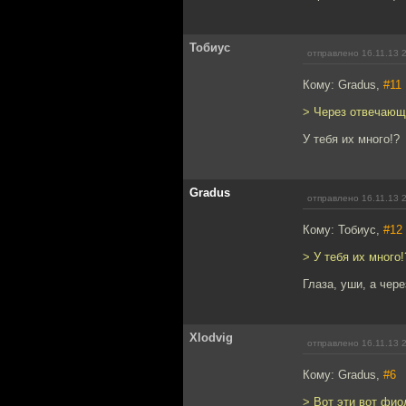
Тобиус
отправлено 16.11.13 
Кому: Gradus,
#11
> Через отвечающ
У тебя их много!?
Gradus
отправлено 16.11.13 
Кому: Тобиус,
#12
> У тебя их много!
Глаза, уши, а через
Xlodvig
отправлено 16.11.13 
Кому: Gradus,
#6
> Вот эти вот фио