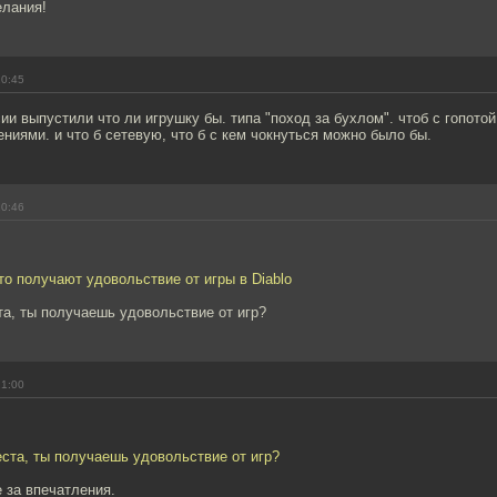
елания!
20:45
ии выпустили что ли игрушку бы. типа "поход за бухлом". чтоб с гопотой
ниями. и что б сетевую, что б с кем чокнуться можно было бы.
20:46
то получают удовольствие от игры в Diablo
та, ты получаешь удовольствие от игр?
21:00
еста, ты получаешь удовольствие от игр?
 за впечатления.