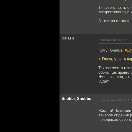
Типа того. Есть о
заскриптованную м
А то игра в гольф
Kalash
отправлено 16.11.13 
Кому: Gradus,
#13
> Глаза, уши, а чер
Так тут жеж в моз
сбоит. Как правило
Ну я пока рад, чт
будет.
Snobbi_Snobbs
отправлено 16.11.13 
Жадный Плюшкин во
вечеров сидения р
приодеваю своего 