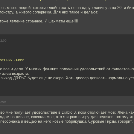
чень много людей, которые любят жать не на одну клавишу а на 20, и бит
онстру, а живого соперника. Для них такое и делают.
 тоже явление странное. И шахматы еще!!!!!
22:00
ез них - мозг.
ге все и дело. У многих функция получения удовольствий от фиолетовы
 из-за возраста.
о выход Д3:РоС будет еще не скоро. Хоть диссер дописать нормально ус
22:06
 мне получает удовольствие в Diablo 3, пока отключает мозг. Жена как
ядом на диване, сказала мне, что я играю в игру для педиков, потому ч
персонажа и вещаю на него новые побрякушки. Суровые Гирзы, говорит, 