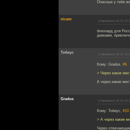
Опасные у тебя ж
nicam
отправлено 16.11.13 
близзард для Росс
девками, приключе
Тобиус
отправлено 16.11.13 
Кому: Gradus,
#6
> Через какое мес
А через какие мес
Gradus
отправлено 16.11.13 
Кому: Тобиус,
#10
> А через какие м
Через отвечающие