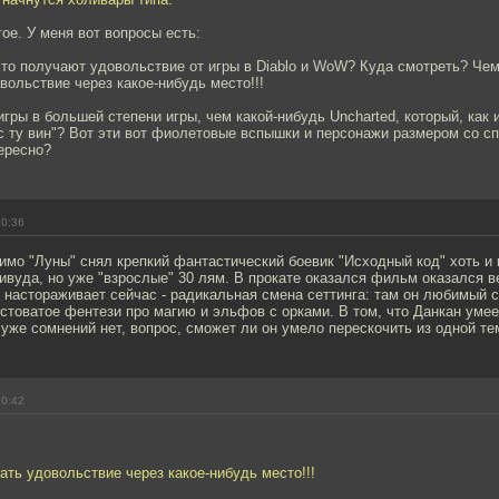
гое. У меня вот вопросы есть:
сто получают удовольствие от игры в Diablo и WoW? Куда смотреть? Че
вольствие через какое-нибудь место!!!
игры в большей степени игры, чем какой-нибудь Uncharted, который, как 
кс ту вин"? Вот эти вот фиолетовые вспышки и персонажи размером со сп
ересно?
20:36
мо "Луны" снял крепкий фантастический боевик "Исходный код" хоть и
ивуда, но уже "взрослые" 30 лям. В прокате оказался фильм оказался 
 настораживает сейчас - радикальная смена сеттинга: там он любимый 
остоватое фентези про магию и эльфов с орками. В том, что Данкан уме
 уже сомнений нет, вопрос, сможет ли он умело перескочить из одной те
20:42
ать удовольствие через какое-нибудь место!!!