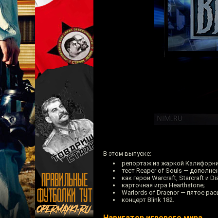
В этом выпуске:
репортаж из жаркой Калифорни
тест Reaper of Souls — дополнен
как герои Warcraft, Starcraft и 
карточная игра Hearthstone;
Warlords of Draenor — пятое рас
концерт Blink 182.
Навигатор игрового мира