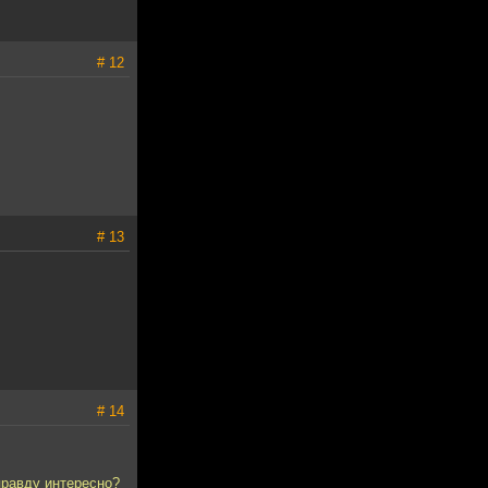
# 12
# 13
# 14
правду интересно?