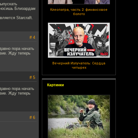
выпускать
аносишь Близардам
Клеопатра, часть 2: финансовое
болото
ляется Starcraft.
# 4
 давно пора начать
вие. Жду теперь
Вечерний Излучатель: Сердца
четырех
# 5
Картинки
 давно пора начать
вие. Жду теперь
# 6