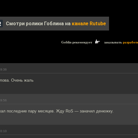
Смотри ролики Гоблина на
канале Rutube
Goblin рекомендует
заказывать
разработ
19:36
 слова. Очень жаль
19:56
скал последние пару месяцев. Жду RoS — заначил денюжку.
20:10