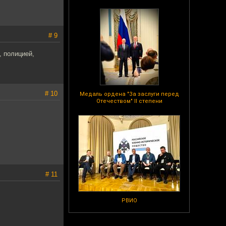
# 9
, полицией,
# 10
Медаль ордена "За заслуги перед
Отечеством" II степени
# 11
РВИО