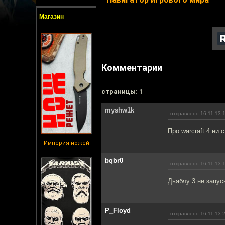
Магазин
Комментарии
cтраницы: 1
myshw1k
отправлено 16.11.13 
Про warcraft 4 ни
Империя ножей
bqbr0
отправлено 16.11.13 
Дьяблу 3 не запу
P_Floyd
отправлено 16.11.13 