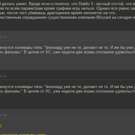
d делать умеет. Вроде ясно и понятно, что Diablo 3 - мутный отстой, что 
ем по всем параметрам кроме графики игру нельзя. Однако все равно з
ые, после чего убиваешь драгоценное время непонятно на что.
инственным оправданием существованию компании Blizzard на сегодня яв
20:13
ачнутся холивары типа: "близзард уже не те, делают не то. И им бы уже
ать фильмы." В целом от ХС, уже недели две играю,сплошное удовольст
20:14
ачнутся холивары типа: "близзард уже не те, делают не то. И им бы уже
ать фильмы." В целом от ХС, уже недели две играю,сплошное удовольст
20:28
5
 начнутся холивары типа: