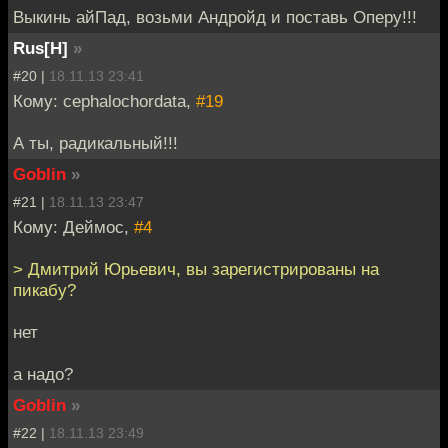
Выкинь айПад, возьми Андройд и поставь Оперу!!!
Rus[H]
»
#20 |
18.11.13 23:41
Кому: cephalochordata,
#19
А ты, радикальный!!!
Goblin
»
#21 |
18.11.13 23:47
Кому: Деймос,
#4
> Дмитрий Юрьевич, вы зарегистрированы на
пикабу?
нет
а надо?
Goblin
»
#22 |
18.11.13 23:49