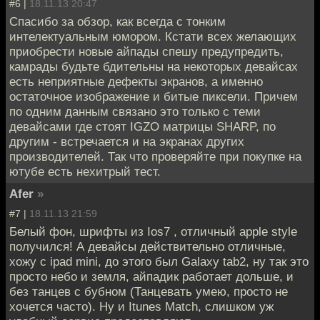
#6 |
18.11.13 20:47
Спасибо за обзор, как всегда с тонким
интелектуальным юмором. Кстати всех желающих
приобрести новые айпады спешу предупредить,
камрады будьте бдительны на некоторых девайсах
есть неприятные дефекты экранов, а именно
остаточное изображение и битые пиксели. Причем
по одним данным связано это только с теми
девайсами где стоят IGZO матрицы SHARP, по
другим - встречается и на экранах других
производителей. Так что проверяйте при покупке на
ютубе есть нехитрый тест.
Afer
»
#7 |
18.11.13 21:59
Белый фон, шрифты из Ios7 , отличный apple style
получился! А девайсы действительно отличные,
хожу с ipad mini, до этого был Galaxy tab2, ну так это
просто небо и земля, айпадик работает дольше, и
без танцев с бубном (Танцевать умею, просто не
хочется часто). Ну и Itunes Match, слишком уж