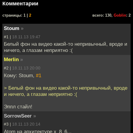
Комментарии
cтраницы: 1 |
2
всего: 130,
Goblin
: 2
Stoum
»
#1 |
18.11.13 19:47
Белый фон на видео какой-то непривычный, вроде и
ничего, а глазам неприятно :(
Merlin
»
#2 |
18.11.13 20:00
Кому: Stoum,
#1
> Белый фон на видео какой-то непривычный, вроде
и ничего, а глазам неприятно :(
Эппл стайл!
SorrowSeer
»
#3 |
18.11.13 20:14
Atom на архитектуре x_8_6...