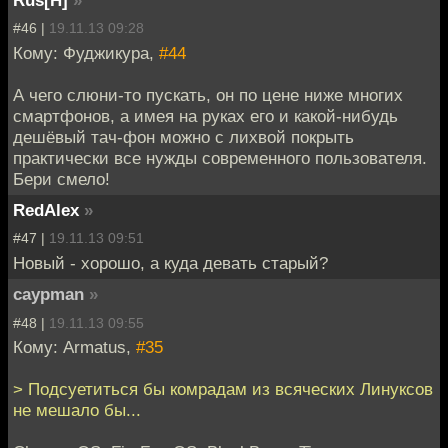
Rus[H]
»
#46 |
19.11.13 09:28
Кому: Фуджикура,
#44
А чего слюни-то пускать, он по цене ниже многих
смартфонов, а имея на руках его и какой-нибудь
дешёвый тач-фон можно с лихвой покрыть
практически все нужды современного пользователя.
Бери смело!
RedAlex
»
#47 |
19.11.13 09:51
Новый - хорошо, а куда девать старый?
caypman
»
#48 |
19.11.13 09:55
Кому: Armatus,
#35
> Подсуетиться бы комрадам из всяческих Линуксов
не мешало бы...