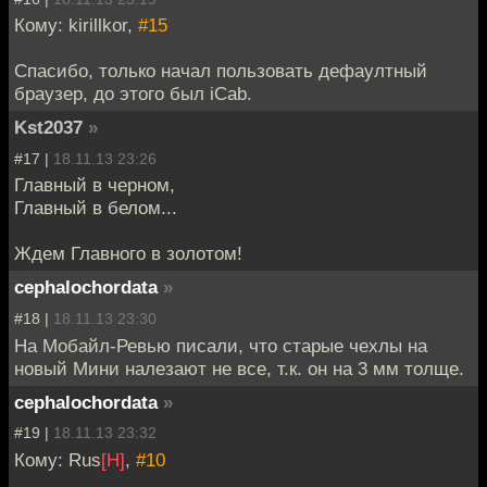
Кому: kirillkor,
#15
Спасибо, только начал пользовать дефаултный
браузер, до этого был iCab.
Kst2037
»
#17 |
18.11.13 23:26
Главный в черном,
Главный в белом...
Ждем Главного в золотом!
cephalochordata
»
#18 |
18.11.13 23:30
На Мобайл-Ревью писали, что старые чехлы на
новый Мини налезают не все, т.к. он на 3 мм толще.
cephalochordata
»
#19 |
18.11.13 23:32
Кому: Rus
[H]
,
#10