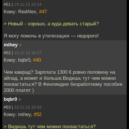
#51 |
19.11.13 10:14
Кому: RedAlex,
#47
> Новый - хорошо, а куда девать старый?
Я могу помочь в утилизации — недорого!
mihey
»
#52 |
19.11.13 10:27
Кому: bqbr0,
#40
Чем камрад? Зарплата 1300 € ровно половину на
айпад, а может и больше.Видишь тут чем можно
похвастаться? В Финляндии безработному пособие
2000 платят )
bqbr0
»
#53 |
19.11.13 10:43
Кому: mihey,
#52
> Видишь тут чем можно похвастаться?