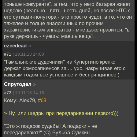
тоньше конкурента", а тем, что у него батарея живет
неделю (реально - пять-шесть дней, но после HTC с
его сутками-полутора - это просто чудо), а то, что он
тяжелее и толще аналогичных по прочим
характеристикам аппаратов - мне даже нравится: "в
руке держишь - чуешь: маешь вещь".
ezeedead
»
#71 |
19.11.13 14:08
"Гамельнские дудочники" из Купертино крепко
держат хомосапиенсов за ... ухо, накручивая его с
каждым годом все успешнее и беспринципнее )
Спрутодел
»
#72 |
19.11.13 14:16
Кому: Alex79,
#68
> Ну, или щедры при передаривании первого)))
"Это ж подарок судьбы! А подарки - не
передаривают!" (С) Бульба Сумкин