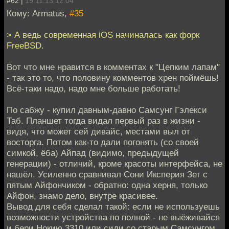
#62 |
19.11.13 12:04
Кому: Armatus,
#35
> А ведь современная iOS начиналась как форк
FreeBSD.
Вот что мне нравится в комментах к "Цепким лапам"
- так это то, что половину комментов хрен поймёшь!
Всё-таки надо, надо мне больше работать!
По сабжу - купил давным-давно Самсунг Гэлекси
Таб. Планшет тогда видал первый раз в жизни -
видя, что может сей дивайс, местами выл от
восторга. Потом как-то дали погонять (со своей
симкой, ёба) Айпад (видимо, предыдущей
генерации) - отличий, кроме красоты интерфейса, не
нашёл. Усиленно сравнивал Сони Иксперия Зет с
пятым Айфончиком - обратно: одна херня, только
Айфон, знамо дело, внутре красивее.
Вывод для себя сделал такой: если не используешь
возможности устройства по полной - не выёживайся
и бери Нокию 3310 или сиди со старым Самсунгом.