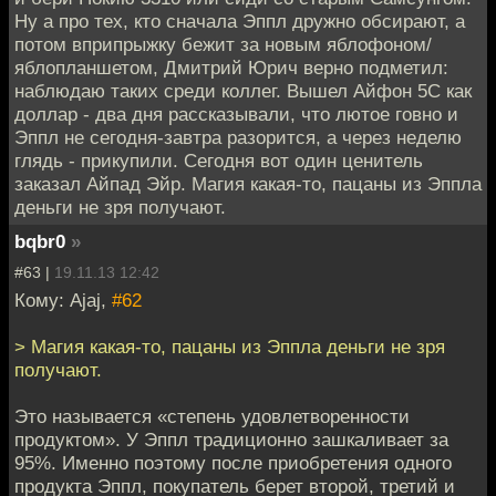
Ну а про тех, кто сначала Эппл дружно обсирают, а
потом вприпрыжку бежит за новым яблофоном/
яблопланшетом, Дмитрий Юрич верно подметил:
наблюдаю таких среди коллег. Вышел Айфон 5С как
доллар - два дня рассказывали, что лютое говно и
Эппл не сегодня-завтра разорится, а через неделю
глядь - прикупили. Сегодня вот один ценитель
заказал Айпад Эйр. Магия какая-то, пацаны из Эппла
деньги не зря получают.
bqbr0
»
#63 |
19.11.13 12:42
Кому: Ajaj,
#62
> Магия какая-то, пацаны из Эппла деньги не зря
получают.
Это называется «степень удовлетворенности
продуктом». У Эппл традиционно зашкаливает за
95%. Именно поэтому после приобретения одного
продукта Эппл, покупатель берет второй, третий и