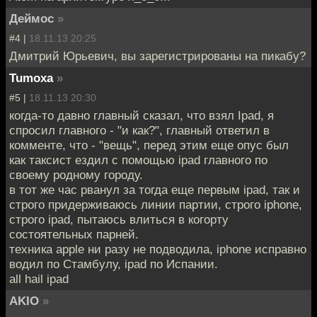
Деймос
»
#4 |
18.11.13 20:25
Дмитрий Юрьевич, вы зарегистрированы на пикабу?
Tumoxa
»
#5 |
18.11.13 20:30
когда-то давно главный сказал, что взял Ipad, я
спросил главного - "и как?", главный ответил в
комменте, что - "вещь", перед этим еще опус был
как таксист ездил с помощью ipad главного по
своему родному городу.
в тот же час рванул за тогда еще первым ipad, так и
строго придерживаюсь линии партии, строго iphone,
строго ipad, пытаюсь влиться в когорту
состоятельных парней.
техника apple ни разу не подводила, iphone исправно
водил по Стамбулу, ipad по Испании.
all hail ipad
AKIO
»