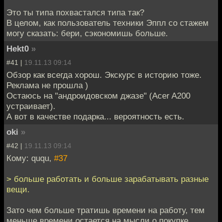
Это ты типа похвастался типа так?
В целом, как пользователь техники Эппл со стажем
могу сказать: бери, сэкономишь больше.
Hekt0
»
#41 |
19.11.13 09:14
Обзор как всегда хорош. Экскурс в историю тоже.
Реклама не прошла )
Остаюсь на "андроидовском джазе" (Acer A200
устраивает).
А вот в качестве подарка... вероятность есть.
oki
»
#42 |
19.11.13 09:14
Кому: ququ,
#37
> больше работать и больше зарабатывать разные
вещи.
Зато чем больше тратишь времени на работу, тем
меньше времени остается на мысли о покупке