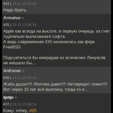
#34 |
19.11.13 08:19
Надо брать.
Armatus
»
#35 |
19.11.13 08:19
Apple как всегда на высоте, в первую очередь за счет
тщательно вылизанного софта.
А ведь современная iOS начиналась как форк
FreeBSD.
Подсуетиться бы комрадам из всяческих Линуксов
не мешало бы...
AnKonst
»
#36 |
19.11.13 08:19
Жаба душит!!! Ипотека давит!!! Автокредит ломит!!!
Вот через 15 лет всё выплачу, тогда-то и ...
ququ
»
#37 |
19.11.13 08:24
Кому: mihey,
#25