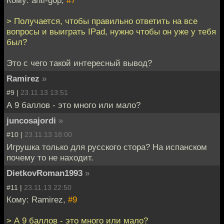
Кому: anti-gop,
#7
> Получается, чтобы правильно ответить на все
вопросы и выиграть IPad, нужно чтобы он уже у тебя
был?
Это с чего такой интересный вывод?
Ramirez
»
#9 |
23.11.13 13:51
А 9 баллов - это много или мало?
juncosajordi
»
#10 |
23.11.13 18:00
Игрушка только для русского стора? На испанском
почему то не находит.
DietkovRoman1993
»
#11 |
23.11.13 22:50
Кому: Ramirez,
#9
> А 9 баллов - это много или мало?