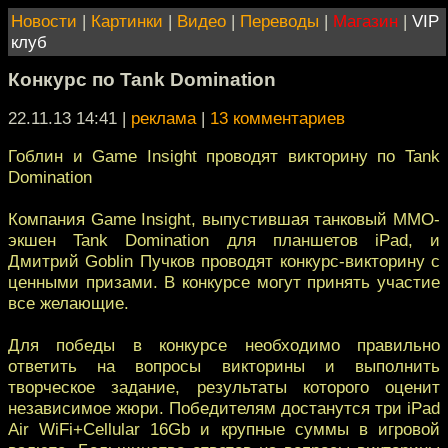
Новости
|
Картинки
|
Видео
|
Переводы
|
Магазин
|
VIP
клуб
Конкурс по Tank Domination
22.11.13 14:41
|
реклама
|
13 комментариев
Гоблин и Game Insight проводят викторину по Tank
Domination
Компания Game Insight, выпустившая танковый MMO-
экшен Tank Domination для планшетов iPad, и
Дмитрий Goblin Пучков проводят конкурс-викторину с
ценными призами. В конкурсе могут принять участие
все желающие.
Для победы в конкурсе необходимо правильно
ответить на вопросы викторины и выполнить
творческое задание, результаты которого оценит
независимое жюри. Победителям достанутся три iPad
Air WiFi+Cellular 16Gb и крупные суммы в игровой