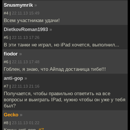
Snusmymrik
»
#4 |
22.11.13 15:49
Всем участникам удачи!
DietkovRoman1993
»
#5 |
22.11.13 17:26
В эти танки не играл, но iPad хочется, выполнил...
fiodor
»
#6 |
22.11.13 17:48
Гоблен, я знаю, что Айпад достаница тибе!!!
anti-gop
»
#7 |
22.11.13 21:16
Получается, чтобы правильно ответить на все
вопросы и выиграть IPad, нужно чтобы он уже у тебя
был?
Gecko
»
#8 |
23.11.13 01:22