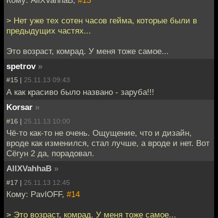
Кому: AllXVahhaB,
#13
> Нет уже тех сотен часов гейма, которые были в
предыдущих частях...
Это возраст, комрад. У меня тоже самое...
spetrov
»
#15 |
25.11.13 09:43
А как красиво было названо - заруба!!!
Korsar
»
#16 |
25.11.13 10:00
Чё-то как-то не очень. Ощущение, что и дизайн,
вроде как изменился, стал лучше, а вроде и нет. Вот
Сёгун 2 да, порадовал.
AllXVahhaB
»
#17 |
25.11.13 12:45
Кому: PavlOFF,
#14
> Это возраст, комрад. У меня тоже самое...