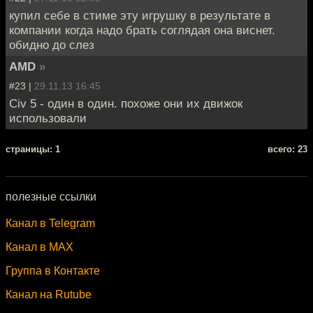
купил себе в стиме эту игрушку в результате в
компании когда надо брать соглядая она виснет.
обидно до слез
AMD
»
#23 |
29.11.13 16:45
Civ 5 - один в один. похоже они их движок
использовали
cтраницы: 1
всего: 23
полезные ссылки
Канал в Telegram
Канал в MAX
Группа в Контакте
Канал на Rutube