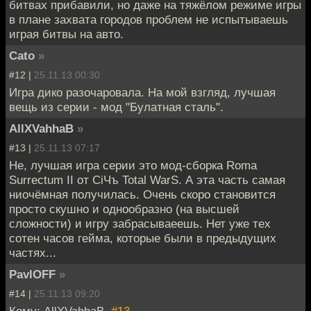
битвах прибавили, но даже на тяжёлом режиме игры
в плане захвата городов проблем не испытываешь
играя битвы на авто.
Cato
»
#12 |
25.11.13 00:30
Игра дико разочаровала. На мой взгляд, лучшая
вещь из серии - мод "Булатная сталь".
AllXVahhaB
»
#13 |
25.11.13 07:17
Не, лучшая игра серии это мод-сборка Roma
Surrectum II от СiЧъ Total WarS. А эта часть самая
ниочёмная получилась. Очень скоро становится
просто скушно и однообразно (на высшей
сложности) и игру забрасываеешь. Нет уже тех
сотен часов гейма, которые были в предыдущих
частях...
PavlOFF
»
#14 |
25.11.13 09:20