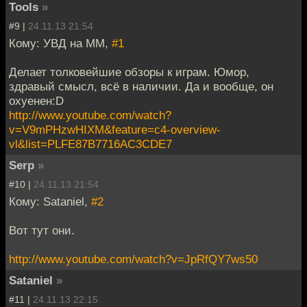
Tools
»
#9 |
24.11.13 21:54
Кому: УВД на ММ,
#1
Делает толковейшие обзоры к играм. Юмор,
здравый смысл, всё в наличии. Да и вообще, он
охуенен:D
http://www.youtube.com/watch?
v=V9mPHzwHIXM&feature=c4-overview-
vl&list=PLFE87B7716AC3CDE7
Serp
»
#10 |
24.11.13 21:54
Кому: Sataniel,
#2
Вот тут они.
http://www.youtube.com/watch?v=JpRfQY7ws50
Sataniel
»
#11 |
24.11.13 22:15