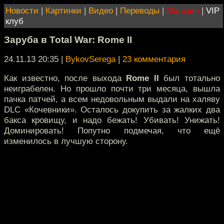
Новости
|
Картинки
|
Видео
|
Переводы
|
Магазин
|
VIP
клуб
Заруба в Total War: Rome II
24.11.13 20:35
|
BykovSerega
|
23 комментария
Как известно, после выхода
Rome II
был тотально
неиграбелен. Но прошло почти три месяца, вышла
пачка патчей, а всем недовольным выдали на халяву
DLC «Кочевники». Осталось докупить за жалких два
бакса кровищу, и надо бежать! Убивать! Унижать!
Доминировать! Попутно подмечая, что ещё
изменилось в лучшую сторону.