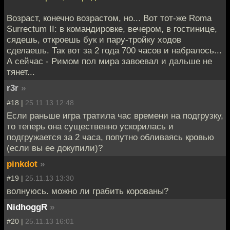
Возраст, конечно возрастом, но... Вот тот-же Roma
Surrectum II: в командировке, вечером, в гостинице,
сядешь, откроешь бук и пару-тройку ходов
сделаешь. Так вот за 2 года 700 часов и набралось...
А сейчас - Римом пол мира завоевал и дальше не
тянет...
r3r
»
#18 |
25.11.13 12:48
Если раньше игра тратила час времени на подгрузку,
то теперь она существенно ускорилась и
подгружается за 2 часа, попутно обливаясь кровью
(если вы ее докупили)?
pinkdot
»
#19 |
25.11.13 13:30
волнуюсь. можно ли грабить корованы?
NidhoggR
»
#20 |
25.11.13 16:01