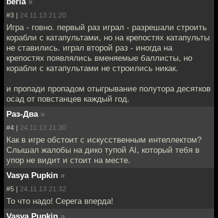
beria
»
#3 |
24.11.13 21:20
Игра - говно. первый раз играл - разрешали строить
корабли с катапультами, но на крепостях катапульты
не ставились. играл второй раз - иногда на
крепостях появлялись вменяемые баллисты, но
корабли с катапультами не строились никак.
и пропади пропадом отыгрывание полутора десятков
осад от повстанцев каждый год.
Раз-Два
»
#4 |
24.11.13 21:30
Как в игре обстоит с искусственным интеллектом?
Слышал жалобы на дико тупой AI, который тебя в
упор не видит и стоит на месте.
Vasya Pupkin
»
#5 |
24.11.13 21:32
То что надо! Серега вперда!
Vasya Pupkin
»