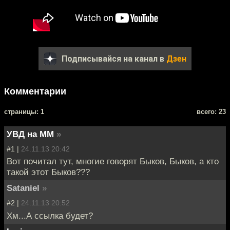
Подписывайся на канал в
Дзен
Комментарии
cтраницы: 1
всего: 23
УВД на ММ
»
#1 |
24.11.13 20:42
Вот почитал тут, многие говорят Быков, Быков, а кто
такой этот Быков???
Sataniel
»
#2 |
24.11.13 20:52
Хм...А ссылка будет?