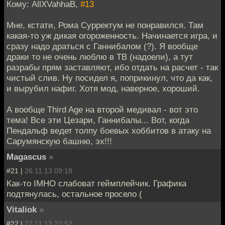
Кому: AllXVahhaB,
#13
Мне, кстати, Рома Сурректум не понравился. Там
какая-то уж дикая огороженность. Начинается игра, и
сразу надо драться с Ганнибалом (?). Я вообще
драки то не очень люблю в ТВ (надоели), а тут
разрабы прям заставляют, ибо отдать на расчет - так
чистый слив. Ну посидел я, поприкинул, что да как,
и вырубил нафиг. Хотя мод, наверное, хороший.
А вообще Third Age на второй медивал - вот это
тема! Все эти Цезари, Ганнибалы... Вот, когда
Пендальф ведет толпу боевых хоббитов в атаку на
Сарумянскую башню, эх!!!
Magascus
»
#21 |
26.11.13 09:18
Как-то IMHO слабоват геймплейчик. Графика
подтянулась, остальное просело (
Vitaliok
»
#22 |
27.11.13 22:52