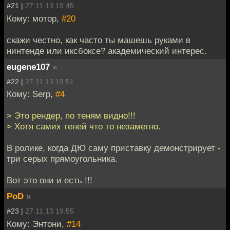
#21 |
27.11.13 19:45
Кому: мотор,
#20
скажи честно, как часто ты машешь руками в
нинтенде или иксбоксе? академический интерес.
eugene107
»
#22 |
27.11.13 19:51
Кому: Serp,
#4
> Это рендер, по теням видно!!!
> Хотя самих теней что то незаметно.
В ролике, когда ДЮ саму приставку демонстрирует -
три серых прямоугольника.
Вот это они и есть !!!
PoD
»
#23 |
27.11.13 19:55
Кому: Энтони,
#14