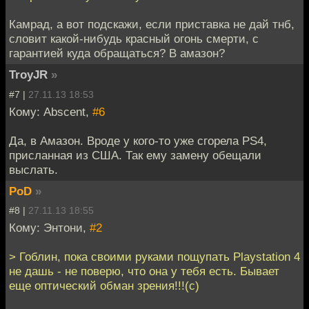
Камрад, а вот подскажи, если приставка не дай тнб,
словит какой-нибудь красный огонь смерти, с
гарантией куда обращаться? В амазон?
TroyJR
»
#7 |
27.11.13 18:53
Кому: Abscent,
#6
Да, в Амазон. Вроде у кого-то уже сгорела PS4,
присланная из США. Так ему замену обещали
выслать.
PoD
»
#8 |
27.11.13 18:55
Кому: Энтони,
#2
> Гоблин, пока своими руками пощупать Playstation 4
не дашь - не поверю, что она у тебя есть. Бывает
еще оптический обман зрения!!!(с)