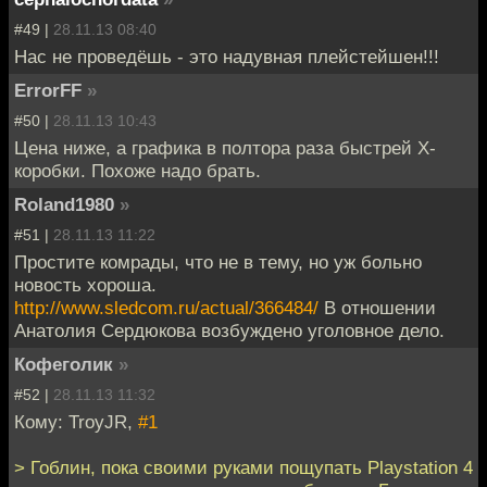
#49 |
28.11.13 08:40
Нас не проведёшь - это надувная плейстейшен!!!
ErrorFF
»
#50 |
28.11.13 10:43
Цена ниже, а графика в полтора раза быстрей Х-
коробки. Похоже надо брать.
Roland1980
»
#51 |
28.11.13 11:22
Простите комрады, что не в тему, но уж больно
новость хороша.
http://www.sledcom.ru/actual/366484/
В отношении
Анатолия Сердюкова возбуждено уголовное дело.
Кофеголик
»
#52 |
28.11.13 11:32
Кому: TroyJR,
#1
> Гоблин, пока своими руками пощупать Playstation 4