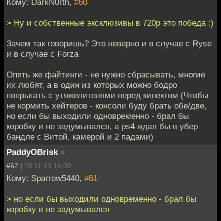
Кому: DarkN0rth,
#60
> Ну и собственные эксклюзивы в 720p это победа :)
Зачем так говоришь? Это неверно и в случае с Ryse
и в случае с Forza
Опять же файтинги - не нужно сбрасывать, многие
их любят, а в один из которых можно бодро
попрыгать с утяжелителями перед кинектом (Чтобы
не кормить хейтеров - консоли буду брать обе/две,
но если бы выходили одновременно - брал бы
коробку и не задумывался, а ps4 ждал бы в убер
бандле с Витой, камерой и 2 падами)
PaddyOBrisk
»
#62 |
28.11.13 16:09
Кому: Sparrow5440,
#61
> но если бы выходили одновременно - брал бы
коробку и не задумывался