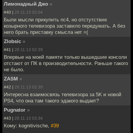
Лимонадный Джо
»
#40 |
28.11.13 02:04
Были мысли прикупить пс4, но отстутствие
козырного телевизора заставило передумать. А без
него брать приставку смысла нет =(
Zlobsic
»
#41 |
28.11.13 02:39
Впервые на моей памяти только вышедшие консоли
отстают от ПК в производительности. Раньше такого
не было.
ZASM
»
#42 |
28.11.13 02:39
Интересна взаимосвязь телевизора за 5K и новой
PS4, что она там такого эдакого выдает?
Pugnator
»
#43 |
28.11.13 03:34
Кому: kognitivische,
#39