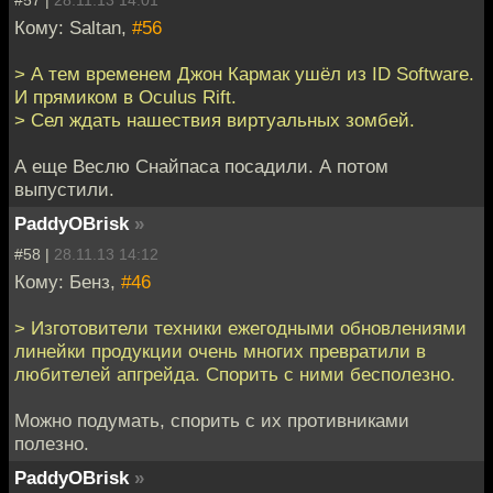
Кому: Saltan,
#56
> А тем временем Джон Кармак ушёл из ID Software.
И прямиком в Oculus Rift.
> Сел ждать нашествия виртуальных зомбей.
А еще Веслю Снайпаса посадили. А потом
выпустили.
PaddyOBrisk
»
#58 |
28.11.13 14:12
Кому: Бенз,
#46
> Изготовители техники ежегодными обновлениями
линейки продукции очень многих превратили в
любителей апгрейда. Спорить с ними бесполезно.
Можно подумать, спорить с их противниками
полезно.
PaddyOBrisk
»