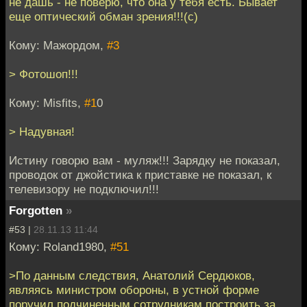
не дашь - не поверю, что она у тебя есть. Бывает
еще оптический обман зрения!!!(с)
Кому: Мажордом,
#3
> Фотошоп!!!
Кому: Misfits,
#1
0
> Надувная!
Истину говорю вам - муляж!!! Зарядку не показал,
проводок от джойстика к приставке не показал, к
телевизору не подключил!!!
Forgotten
»
#53 |
28.11.13 11:44
Кому: Roland1980,
#51
>По данным следствия, Анатолий Сердюков,
являясь министром обороны, в устной форме
поручил подчиненным сотрудникам построить за