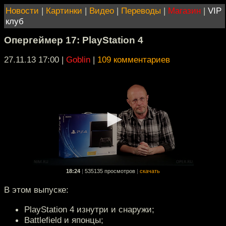
Новости
|
Картинки
|
Видео
|
Переводы
|
Магазин
|
VIP
клуб
Опергеймер 17: PlayStation 4
27.11.13 17:00
|
Goblin
|
109 комментариев
18:24
|
535135 просмотров
|
скачать
В этом выпуске:
PlayStation 4 изнутри и снаружи;
Battlefield и японцы;