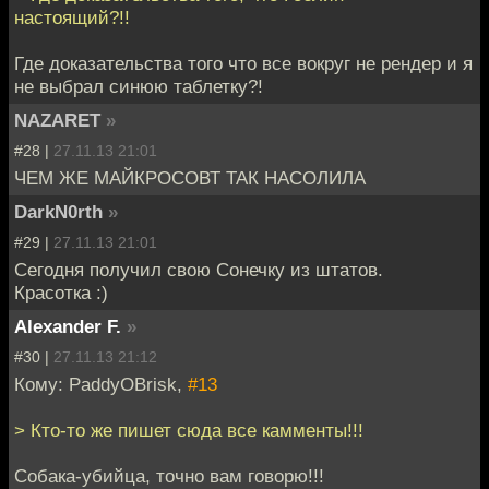
настоящий?!!
Где доказательства того что все вокруг не рендер и я
не выбрал синюю таблетку?!
NAZARET
»
#28 |
27.11.13 21:01
ЧЕМ ЖЕ МАЙКРОСОВТ ТАК НАСОЛИЛА
DarkN0rth
»
#29 |
27.11.13 21:01
Сегодня получил свою Сонечку из штатов.
Красотка :)
Alexander F.
»
#30 |
27.11.13 21:12
Кому: PaddyOBrisk,
#13
> Кто-то же пишет сюда все камменты!!!
Собака-убийца, точно вам говорю!!!