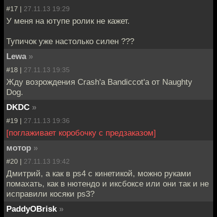
#17 |
27.11.13 19:29
У меня на ютупе ролик не кажет.
Тупичок уже настолько силен ???
Lewa
»
#18 |
27.11.13 19:35
Жду возрождения Crash'a Bandiccot'a от Naughty
Dog.
DKDC
»
#19 |
27.11.13 19:36
[поглаживает коробочку с предзаказом]
мотор
»
#20 |
27.11.13 19:42
Дмитрий, а как в рs4 с кинетикой, можно руками
помахать, как в нютендо и иксбоксе или они так и не
исправили косяки рs3?
PaddyOBrisk
»