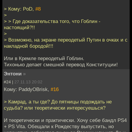
> Кому: PoD,
#8
>
> > Где доказательства того, что Гоблин -
настоящий?!!
>
> Возможно, на экране переодетый Путин в очках и с
накладной бородой!!!
Или в Кремле переодетый Гоблин.
Тихонько делает смешной перевод Конституции!
Энтони
»
#24 |
27.11.13 20:02
Кому: PaddyOBrisk,
#16
> Камрад, а ты где? До пятницы подождать не
судьба? или теоретически интересуешься?
И теоретически и практически. Хочу себе бандл PS4
+ PS Vita. Обещали к Рождеству выпустить, но