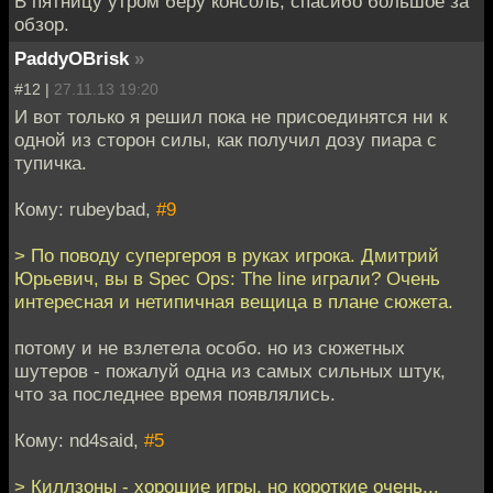
В пятницу утром беру консоль, спасибо большое за
обзор.
PaddyOBrisk
»
#12 |
27.11.13 19:20
И вот только я решил пока не присоединятся ни к
одной из сторон силы, как получил дозу пиара с
тупичка.
Кому: rubeybad,
#9
> По поводу супергероя в руках игрока. Дмитрий
Юрьевич, вы в Spec Ops: The line играли? Очень
интересная и нетипичная вещица в плане сюжета.
потому и не взлетела особо. но из сюжетных
шутеров - пожалуй одна из самых сильных штук,
что за последнее время появлялись.
Кому: nd4said,
#5
> Киллзоны - хорошие игры, но короткие очень...