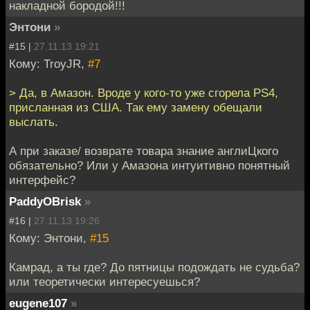
накладной бородой!!!
Энтони
»
#15 |
27.11.13 19:21
Кому: TroyJR,
#7
> Да, в Амазон. Вроде у кого-то уже сгорела PS4,
присланная из США. Так ему замену обещали
выслать.
А при заказе/ возврате товара знание англиЦкого
обязательно? Или у Амазона интуитивно понятный
интерфейс?
PaddyOBrisk
»
#16 |
27.11.13 19:26
Кому: Энтони,
#15
Камрад, а ты где? До пятницы подождать не судьба?
или теоретически интересуешься?
eugene107
»