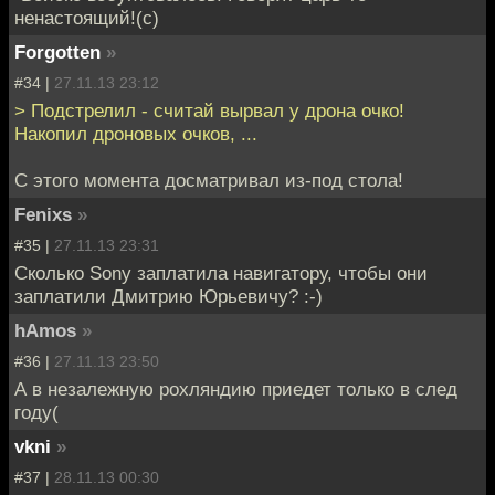
ненастоящий!(с)
Forgotten
»
#34 |
27.11.13 23:12
> Подстрелил - считай вырвал у дрона очко!
Накопил дроновых очков, ...
С этого момента досматривал из-под стола!
Fenixs
»
#35 |
27.11.13 23:31
Сколько Sony заплатила навигатору, чтобы они
заплатили Дмитрию Юрьевичу? :-)
hAmos
»
#36 |
27.11.13 23:50
А в незалежную рохляндию приедет только в след
году(
vkni
»
#37 |
28.11.13 00:30