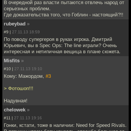
В очередной раз власти пытаются отвлечь народ от
серьезных проблем.
Где доказательства того, что Гоблин - настоящий?!!
rubeybad
»
#9 |
27.11.13 18:59
По поводу супергероя в руках игрока. Дмитрий
Юрьевич, вы в Spec Ops: The line играли? Очень
интересная и нетипичная вещица в плане сюжета.
Misfits
»
#10 |
27.11.13 19:10
Кому: Мажордом,
#3
> Фотошоп!!!
Надувная!
chelowek
»
#11 |
27.11.13 19:16
Гонки, кстати, тоже в наличии: Need for Speed Rivals.