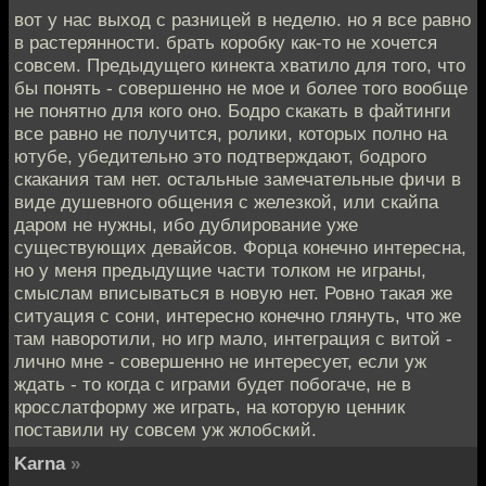
вот у нас выход с разницей в неделю. но я все равно
в растерянности. брать коробку как-то не хочется
совсем. Предыдущего кинекта хватило для того, что
бы понять - совершенно не мое и более того вообще
не понятно для кого оно. Бодро скакать в файтинги
все равно не получится, ролики, которых полно на
ютубе, убедительно это подтверждают, бодрого
скакания там нет. остальные замечательные фичи в
виде душевного общения с железкой, или скайпа
даром не нужны, ибо дублирование уже
существующих девайсов. Форца конечно интересна,
но у меня предыдущие части толком не играны,
смыслам вписываться в новую нет. Ровно такая же
ситуация с сони, интересно конечно глянуть, что же
там наворотили, но игр мало, интеграция с витой -
лично мне - совершенно не интересует, если уж
ждать - то когда с играми будет побогаче, не в
кросслатформу же играть, на которую ценник
поставили ну совсем уж жлобский.
Karna
»