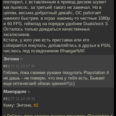
поспорил, с вставленным в привод диском шумит
как пылесос, за третьей такого не замечал. Но в
целом, весьма добротный девайс, ОС работает
намного быстрее, в играх наконец-то честные 1080p
и 60 FPS, геймпад на порядок удобнее Dualshock 3.
Осталось только дождаться качественных
эксклюзивов.
Кстати, у кого уже есть приставка или кто
собирается покупать, добавляйтесь в друзья в PSN,
числюсь под псевдонимом RhaegarNAF.
Энтони
»
#2 |
27.11.13 17:31
Гоблин, пока своими руками пощупать Playstation 4
не дашь - не поверю, что она у тебя есть. Бывает
еще оптический обман зрения!!!(с)
Мажордом
»
#3 |
27.11.13 18:31
Кому: Энтони,
#2