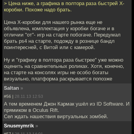
> Цена ниже, а графика в полтора раза быстрей Х-
коробки. Похоже надо брать.
Цена Х-коробки для нашего рынка еще не
объявлена, комплектация у коробки богаче и в
отличии "от"- игр на старте побогаче. Передумал
брать ps4 на старте, подожду в рознице бандл
поинтересней, c Витой или с камерой.
Ну и "графику в полтора раза быстрее" уже можно
оценить на сравнительных роликах. Хотя, конечно,
на старте на консолях игры не особо богаты
визуально, платформа раскрывается попозже
Saltan
»
#56 |
28.11.13 12:53
А тем временем Джон Кармак ушёл из ID Software. И
прямиком в Oculus Rift.
Сел ждать нашествия виртуальных зомбей.
Snusmymrik
»
#57 |
28.11.13 14:01