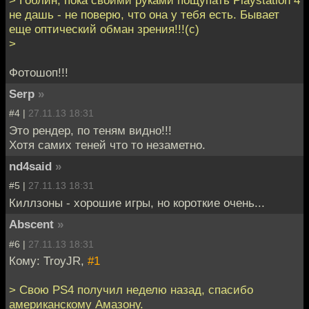
> Гоблин, пока своими руками пощупать Playstation 4
не дашь - не поверю, что она у тебя есть. Бывает
еще оптический обман зрения!!!(с)
>
Фотошоп!!!
Serp
»
#4 |
27.11.13 18:31
Это рендер, по теням видно!!!
Хотя самих теней что то незаметно.
nd4said
»
#5 |
27.11.13 18:31
Киллзоны - хорошие игры, но короткие очень...
Abscent
»
#6 |
27.11.13 18:31
Кому: TroyJR,
#1
> Свою PS4 получил неделю назад, спасибо
американскому Амазону.