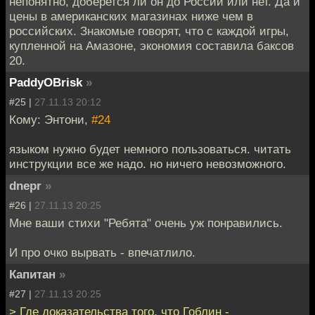
непонятно, доберется ли он до России или нет. Да и
цены в американских магазинах ниже чем в
российских. Знакомые говорят, что с каждой игры,
купленной на Амазоне, экономия составила баксов
20.
PaddyOBrisk
»
#25 |
27.11.13 20:12
Кому: Энтони,
#24
языком нужно будет немного пользоваться. читать
инструкции все же надо. но ничего невозможного.
dnepr
»
#26 |
27.11.13 20:25
Мне ваши стихи "Ребята" очень уж понравились.
И про очко вырвать - впечатлило.
Капитан
»
#27 |
27.11.13 20:25
> Где доказательства того, что Гоблин -