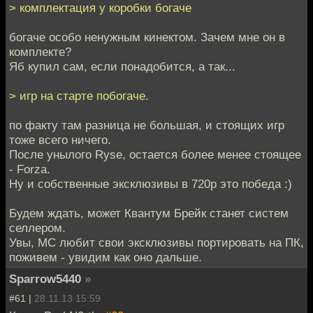
> комплектация у коробки богаче
богаче особо ненужным кинектом. Зачем мне он в
комплекте?
Яб купил сам, если понадобится, а так...
> игр на старте побогаче.
по факту там разница не большая, и стоящих игр
тоже всего ничего.
После унылого Ryse, остается более менее стоящее
- Forza.
Ну и собственные эксклюзивы в 720p это победа :)
Будем ждать, может Квантум Брейк станет систем
селлером.
Увы, МС любит свои эксклюзивы портировать на ПК,
поживем - увидим как оно дальше.
Sparrow5440
»
#61 |
28.11.13 15:59