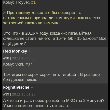
Кому: TroyJR,
#1
> Про тишину консоли я бы поспорил, с
вставленным в привод диском шумит как пылесос,
за третьей такого не замечал.
Это что - в 2013-м году, когда 4-х гигабайтная
флешка не стоит ничего, а 16-ти Gb - 15 баксов? Всё
ещё диски?
Red Monkey
»
#38 |
28.11.13 00:55
Кому: vkni,
#37
Там игры по сорок-сорок пять гигабайт. В рознице
без дисков никак.
kognitivische
»
#39 |
28.11.13 01:28
А что за игра с перестрелкой на МКС (на 3 минуте)?
У меня немного челюсть отвисла.