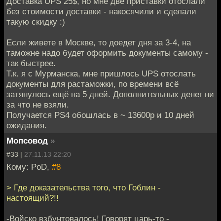
Доставка UPS 25$, но мне две приставки отослали
без стоимости доставки - накосячили и сделали
такую скидку :)
Если живете в Москве, то доедет дня за 3-4, на
таможне надо будет оформить документы самому -
так быстрее.
Т.к. я с Мурманска, мне пришлось UPS отослать
документы для растаможки, по времени всё
затянулось ещё на 5 дней. Дополнительных денег ни
за что не взяли.
Получается PS4 обошлась в ~ 13600р и 10 дней
ожидания.
Мопсовод
»
#33 |
27.11.13 22:20
Кому: PoD,
#8
> Где доказательства того, что Гоблин -
настоящий?!!
-Войско взбунтовалось! Говорят царь-то -