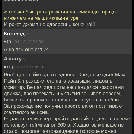
> только быстрота реакции на геймпаде гораздо
ниже чем на мыши+клавиатуре
И рокет-джамп не сделаешь, конечно!!!
Котовод
»
#10 |
01.12.13 22:53
А на пс4 оно есть?
Astarry
»
#11 |
02.12.13 08:59
Вообщето геймпад это удобно. Когда выходил Макс
Пейн 3, проходил его на клавамыши, лицом в
монитор. Вешал хедшоты наслаждался красотами
движка, про перекаты и укрытия забывал совсем,
бежал на пролом оставляя горы трупов за собой.
За прохождение получил просто вагон позитива от
огалтелого экшона.
Недавно решил перепройти данный шедевер, но уже
используя геймпад от 360го. Хэдшотов меньше не
стало, помогает автонавидение (которое можно