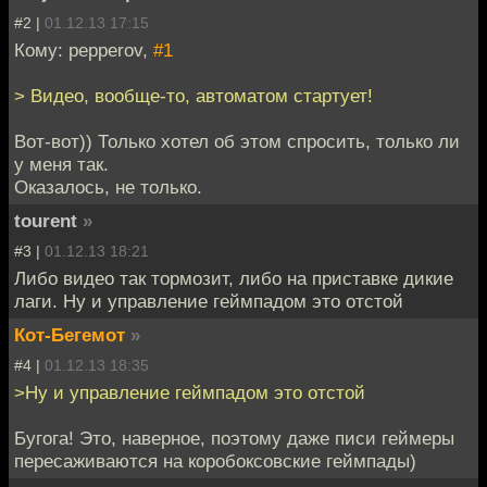
#2 |
01.12.13 17:15
Кому: pepperov,
#1
> Видео, вообще-то, автоматом стартует!
Вот-вот)) Только хотел об этом спросить, только ли
у меня так.
Оказалось, не только.
tourent
»
#3 |
01.12.13 18:21
Либо видео так тормозит, либо на приставке дикие
лаги. Ну и управление геймпадом это отстой
Кот-Бегемот
»
#4 |
01.12.13 18:35
>Ну и управление геймпадом это отстой
Бугога! Это, наверное, поэтому даже писи геймеры
пересаживаются на коробоксовские геймпады)