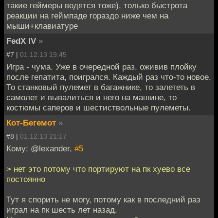
такие геймеры водятся тоже), только быстрота
реакции на геймпаде гораздо ниже чем на
мыши+клавиатуре
FedX IV
»
#7 |
01.12.13 19:45
Игра - чума. Уже в очередной раз, оживив плойку
после гепатита, поигрался. Каждый раз что-то новое.
То станковый пулемет в багажнике, то залететь в
самолет и вывалиться и него на машине, то
костюмы саперов и шестиствольные пулеметы.
Кот-Бегемот
»
#8 |
01.12.13 21:17
Кому: @lexander,
#5
> нет это потому что портируют на пк хуево все
постоянно
Тут я спорить не могу, потому как в последний раз
играл на пк шесть лет назад.