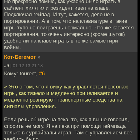
Но прекрасно помню, как ужасно было играть в
сайлент хилл или резидент ивел на клаве.
Подключал гейпад. И тут, кажется, дело не в
портировании. А в том, что на клавиатуре в такие
игры тупо не поиграешь нормально. Что же касается
портирования, то очень интересно (кроме шуток)
удобно ли на клаве играть в те же самые гири
войны.
Кот-Бегемот
»
#9 |
01.12.13 21:18
Кому: tourent,
#6
> Это о том, что я вижу как управляется персонаж
игры, как тяжело и медленно прицеливается и
медленно реагируют транспортные средства на
сигналы управления.
Если речь об игре на пека, то, как я выше говорил,
спорить не могу. Я на пека при помощи геймпада
только в сурвайвалы играл. Там с управлением все
заебись было.