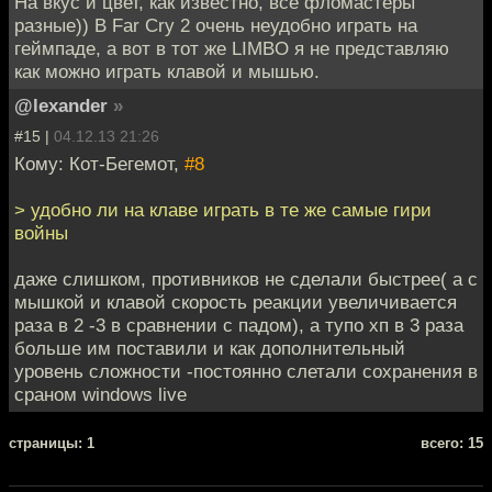
На вкус и цвет, как известно, все фломастеры
разные)) В Far Cry 2 очень неудобно играть на
геймпаде, а вот в тот же LIMBO я не представляю
как можно играть клавой и мышью.
@lexander
»
#15 |
04.12.13 21:26
Кому: Кот-Бегемот,
#8
> удобно ли на клаве играть в те же самые гири
войны
даже слишком, противников не сделали быстрее( а с
мышкой и клавой скорость реакции увеличивается
раза в 2 -3 в сравнении с падом), а тупо хп в 3 раза
больше им поставили и как дополнительный
уровень сложности -постоянно слетали сохранения в
сраном windows live
cтраницы: 1
всего: 15