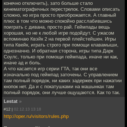
конечно отключить), зато больше стало
кинематографичных перестрелок. Словами описать
сложно, но игра просто приоброжается. А главный
плюс в том что можно спокойно расслабившись
поиграть с дивана, просто рай. Геймпады вещь
хорошая, но не к любой игре подойдут. С ужасом
вспоминаю Квэйк 2 на первой плейстейшен. Игры
типа Квейк, играть строго при помощи клавамыши,
однозначно. И обратная сторона, игры типа Дарк
Соулс, только при помощи геймпада, иначе ни как,
иначе ад и боль.
А что касается игр серии ГТА, так они все
изначально под геймпад заточены. С управлением
там полный порядок, ни каких задержек при нажатии
кнопок нет. Да и с покатушками на машынках там
полный порядок, они лучше ощущаются. Как то так.
Lestat
»
#12 |
02.12.13 13:18
http://oper.ru/visitors/rules.php