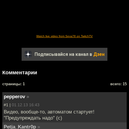
Watch live video from Seva78 on TwitchTV
Подписывайся на канал в
Дзен
Комментарии
cтраницы: 1
всего: 15
pepperov
»
#1 |
01.12.13 16:43
Видео, вообще-то, автоматом стартует!
"Предупреждать надо" (с)
Petja_Kantr0p
»