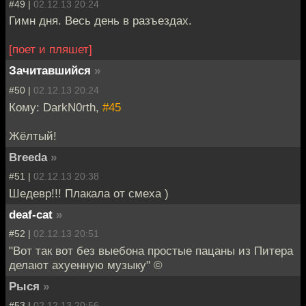
#49 |
02.12.13 20:24
Гимн дня. Весь день в разъездах.
[поет и пляшет]
Зачитавшийся
»
#50 |
02.12.13 20:24
Кому: DarkN0rth,
#45
Жёлтый!
Breeda
»
#51 |
02.12.13 20:38
Шедевр!!! Плакала от смеха )
deaf-cat
»
#52 |
02.12.13 20:51
"Вот так вот без выебона простые пацаны из Питера
делают ахуенную музыку" ©
Рыся
»
#53 |
02.12.13 20:56