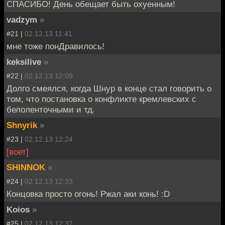
СПАСИБО! День обещает быть охуенным!
vadzym
»
#21 |
02.12.13 11:41
мне тоже понДравилось!
keksilive
»
#22 |
02.12.13 12:09
Долго смеялся, когда Шнур в конце стал говорить о
том, что постановка о конфликте кремлевских с
белоленточными и тд.
Shnyrik
»
#23 |
02.12.13 12:24
[воет]
SHINNOK
»
#24 |
02.12.13 12:33
Концовка просто огонь! Ржал аки конь! :D
Koios
»
#25 |
02.12.13 12:37