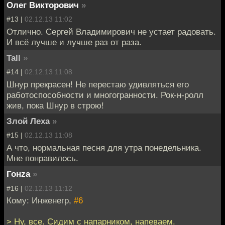
Олег Викторович
»
#13 |
02.12.13 11:02
Отлично. Сергей Владимирович не устает радовать.
И всё лучше и лучше раз от раза.
Tall
»
#14 |
02.12.13 11:08
Шнур прекрасен! Не перестаю удивляться его
работоспособности и многогранности. Рок-н-ролл
жив, пока Шнур в строю!
Злой Леха
»
#15 |
02.12.13 11:08
А что, нормальная песня для утра понедельника.
Мне понравилось.
Гонzа
»
#16 |
02.12.13 11:12
Кому: Инженегр,
#6
> Ну, все. Сидим с напарником, напеваем.