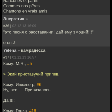
Rancunes et partis
Commes nos p?res
Chantons en vrais amis
Энергетик
»
#36 |
02.12.13 16:09
"это песня о расставании! дай ему эмоций!!!"
огонь!
Yelena
»
камрадесса
#37 |
02.12.13 16:57
Кому: M.R.,
#5
> Экий приставучий припев.
Кому: Инженегр,
#6
Ну, все. ... Привязалось.
Да!!!!!
Кому: Гонzа,
#16