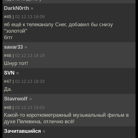
DarkN0rth
»
#45 |
02.12.13 18:09
яб ещё к телеканалу Снег, добавил бы снизу
"золотой"
бггг
savar33
»
#46 |
02.12.13 18:18
Шнур тот!
SVN
»
#47 |
02.12.13 18:33
Да.
Stavrwolf
»
#48 |
02.12.13 19:03
Какой-то короткометражный музыкальный фильм в
духе Пелевина, отлично всё!
Зачитавшийся
»