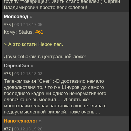
группу "товарищей". Жить стало веселей.) Сергей
Владимирович просто великолепен!
Мопсовод
»
#75 |
03.12.13 17:05
Кому: Status,
#61
> А это кстати Нерон пел.
Двум собакам в центральной ложе!
CeperaDan
»
#76 |
03.12.13 18:03
Телекомпания "Снег" :-D доставило немало
удовольствия то, что г-н Шнуров до самого
последнего кадра ни одного ненормативного
словечка не вымолвил.... И опять же
многозначительная заставка в конце клипа с
недвусмысленной рифмой, тоже очень....
Нанотехнолог
»
#77 |
03.12.13 19:26