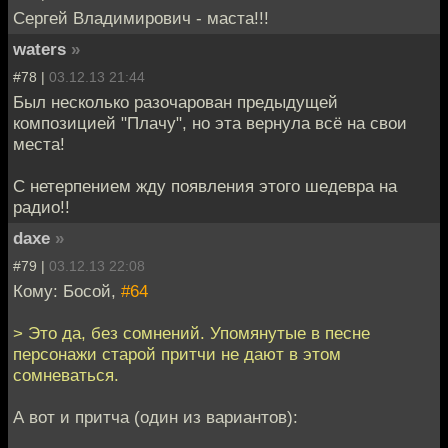
Сергей Владимирович - маста!!!
waters
»
#78 |
03.12.13 21:44
Был несколько разочарован предыдущей
композицией "Плачу", но эта вернула всё на свои
места!
С нетерпением жду появления этого шедевра на
радио!!
daxe
»
#79 |
03.12.13 22:08
Кому: Босой,
#64
> Это да, без сомнений. Упомянутые в песне
персонажи старой притчи не дают в этом
сомневаться.
А вот и притча (один из вариантов):