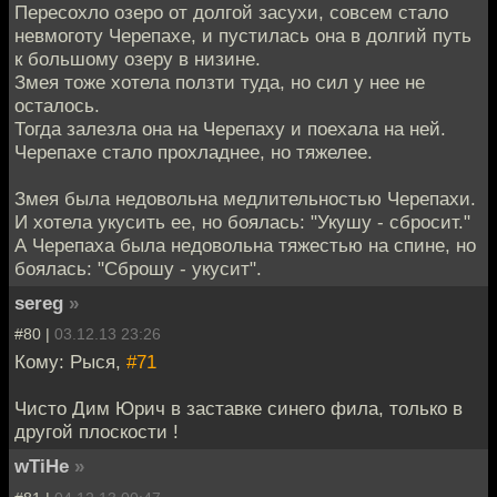
Пересохло озеро от долгой засухи, совсем стало
невмоготу Черепахе, и пустилась она в долгий путь
к большому озеру в низине.
Змея тоже хотела ползти туда, но сил у нее не
осталось.
Тогда залезла она на Черепаху и поехала на ней.
Черепахе стало прохладнее, но тяжелее.
Змея была недовольна медлительностью Черепахи.
И хотела укусить ее, но боялась: "Укушу - сбросит."
А Черепаха была недовольна тяжестью на спине, но
боялась: "Сброшу - укусит".
sereg
»
#80 |
03.12.13 23:26
Кому: Рыся,
#71
Чисто Дим Юрич в заставке синего фила, только в
другой плоскости !
wTiHe
»