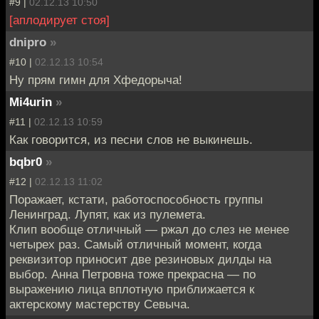
#9 |
02.12.13 10:50
[аплодирует стоя]
dnipro
»
#10 |
02.12.13 10:54
Ну прям гимн для Хфедорыча!
Mi4urin
»
#11 |
02.12.13 10:59
Как говорится, из песни слов не выкинешь.
bqbr0
»
#12 |
02.12.13 11:02
Поражает, кстати, работоспособность группы
Ленинград. Лупят, как из пулемета.
Клип вообще отличный — ржал до слез не менее
четырех раз. Самый отличный момент, когда
реквизитор приносит две резиновых дилды на
выбор. Анна Петровна тоже прекрасна — по
выражению лица вплотную приближается к
актерскому мастерству Севыча.