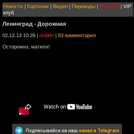
Новости
|
Картинки
|
Видео
|
Переводы
|
Магазин
|
VIP
клуб
Ленинград - Дорожная
02.12.13 10:26
|
Goblin
|
83 комментария
Осторожно, матюги!
Подписывайся на наш
канал в Telegram