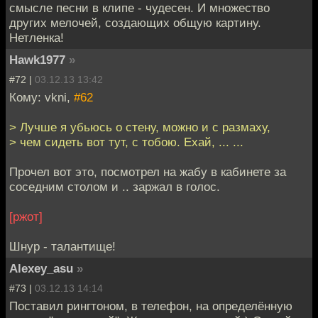
смысле песни в клипе - чудесен. И множество
других мелочей, создающих общую картину.
Нетленка!
Hawk1977
»
#72 |
03.12.13 13:42
Кому: vkni,
#62
> Лучше я убьюсь о стену, можно и с размаху,
> чем сидеть вот тут, с тобою. Ехай, ... ...
Прочел вот это, посмотрел на жабу в кабинете за
соседним столом и .. заржал в голос.
[ржот]
Шнур - талантище!
Alexey_asu
»
#73 |
03.12.13 14:14
Поставил рингтоном, в телефон, на определённую