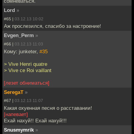
сомневаться.
Lord
»
#65 |
03.12.13 10:02
Аж прослезился, спасибо за настроение!
Evgen_Perm
»
#66 |
03.12.13 11:03
Кому: junketer,
#35
> Vive Henri quatre
> Vive ce Roi vaillant
[лезет обниматься]
SeregaT
»
#67 |
03.12.13 11:07
Какая охуенная песня о расставании!
[напевает]
Ехай нахуй!! Ехай нахуй!!!
Snusmymrik
»