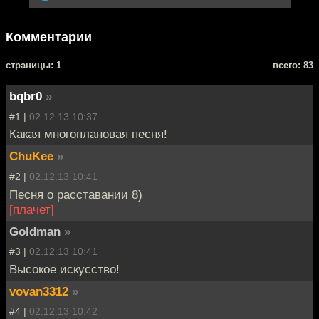
Комментарии
cтраницы: 1
всего: 83
bqbr0
»
#1 |
02.12.13 10:37
Какая многоплановая песня!
ChuKee
»
#2 |
02.12.13 10:41
Песня о расставании 8)
[плачет]
Goldman
»
#3 |
02.12.13 10:41
Высокое искусство!
vovan3312
»
#4 |
02.12.13 10:42