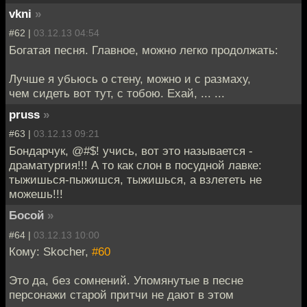
vkni
»
#62 |
03.12.13 04:54
Богатая песня. Главное, можно легко продолжать:
Лучше я убьюсь о стену, можно и с размаху,
чем сидеть вот тут, с тобою. Ехай, ... ...
pruss
»
#63 |
03.12.13 09:21
Бондарчук, @#$! учись, вот это называется -
драматургия!!! А то как слон в посудной лавке:
тыжишься-пыжишся, тыжишься, а взлететь не
можешь!!!
Босой
»
#64 |
03.12.13 10:00
Кому: Skocher,
#60
Это да, без сомнений. Упомянутые в песне
персонажи старой притчи не дают в этом