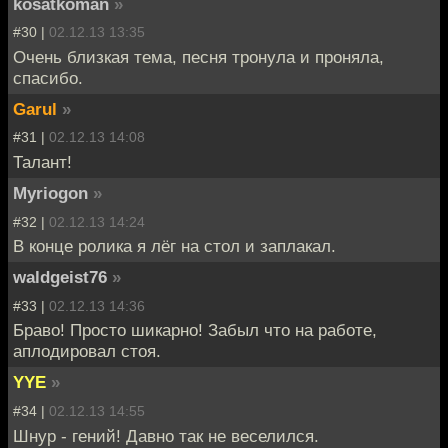
kosatkoman
»
#30 |
02.12.13 13:35
Очень близкая тема, песня тронула и проняла,
спасибо.
Garul
»
#31 |
02.12.13 14:08
Талант!
Myriogon
»
#32 |
02.12.13 14:24
В конце ролика я лёг на стол и заплакал.
waldgeist76
»
#33 |
02.12.13 14:36
Браво! Просто шикарно! Забыл что на работе,
аплодировал стоя.
YYE
»
#34 |
02.12.13 14:55
Шнур - гений! Давно так не веселился.