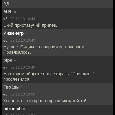
АД!
M.R.
»
#5 |
02.12.13 10:43
Экий приставучий припев.
Инженегр
»
#6 |
02.12.13 10:49
Ну, все. Сидим с напарником, напеваем.
Привязалось.
pipe
»
#7 |
02.12.13 10:49
На втором обороте после фразы "Поет как..."
прослезился.
Гво3дь
»
#8 |
02.12.13 10:50
Концовка - это просто праздник какой-то!
mironich
»