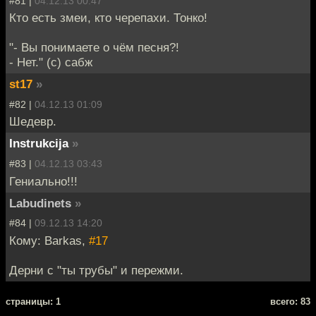
#81 |
04.12.13 00:47
Кто есть змеи, кто черепахи. Тонко!
"- Вы понимаете о чём песня?!
- Нет." (с) сабж
st17
»
#82 |
04.12.13 01:09
Шедевр.
Instrukcija
»
#83 |
04.12.13 03:43
Гениально!!!
Labudinets
»
#84 |
09.12.13 14:20
Кому: Barkas,
#17
Дерни с "ты трубы" и пережми.
cтраницы: 1
всего: 83