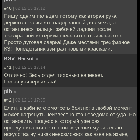
#40 |
02.12.13 17:12
Пишу одним пальцем потому как вторая рука
держится за живот, надорванный до смеха, а
оставшиеся пальцы рабочей ладони после
трехкратной истерики шевелится отказываются.
Просто дуговая сварка! Даже местами трехфазное
КЗ! Понедельник заиграл новыми красками.
KSV_Berkut
»
#41 |
02.12.13 17:14
Отлично! Весь отдел тихонько напевает.
Песня универсальна!
pih
»
#42 |
02.12.13 17:35
Блин, в кабинете смотреть боязно: в любой момент
может нагрянуть неизвестно кто неведомо откуда. Но
остановить процесс в который уже раз
прослушивания сего произведения музыкально
искусства ну никак невозможно: как язва на языке,