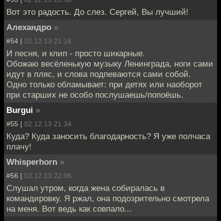
Вот это радость. До слез. Сергей, Вы лучший!
Алехандро
»
#54 |
02.12.13 21:16
И песня, и клип - просто шикарные.
Обожаю весёленькую музыку Ленинграда, ноги сами
идут в пляс, и слова подпеваются сами собой.
Одно только обламывает: при детях или наоборот
при старших не особо послушаешь/попоёшь.
Burgui
»
#55 |
02.12.13 21:34
Куда? Куда заносить благодарность? Я уже полчаса
плачу!
Whisperhorn
»
#56 |
02.12.13 22:06
Слушал утром, когда жена собиралась в
командировку. Я ржал, она подозрительно смотрела
на меня. Вот ведь как совпало...