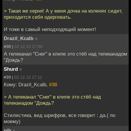
> Такая же херня! А у меня дочка на коленях сидит,
приходится себя одергивать.
И тоже в самый неподходящий момент!
Drazil_Kcalb
»
#38 |
02.12.13 17:00
А телеканал "Снег" в клипе это стёб над телеканадом
"Дождь?
Shurd
»
#39 |
02.12.13 17:11
Кому: Drazil_Kcalb,
#38
> А телеканал "Снег" в клипе это стёб над
телеканадом "Дождь?
Стилистика, вид шрифров, все говорит : да.( по
моему)
pih
»