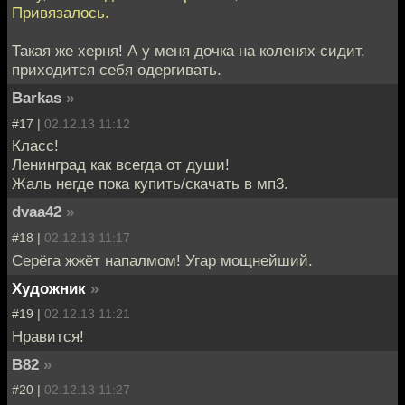
Привязалось.
Такая же херня! А у меня дочка на коленях сидит,
приходится себя одергивать.
Barkas
»
#17 |
02.12.13 11:12
Класс!
Ленинград как всегда от души!
Жаль негде пока купить/скачать в мп3.
dvaa42
»
#18 |
02.12.13 11:17
Серёга жжёт напалмом! Угар мощнейший.
Художник
»
#19 |
02.12.13 11:21
Нравится!
B82
»
#20 |
02.12.13 11:27