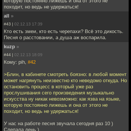
которую постоянно лижешь и она от этого не
походит, но ведь не удержаться!
all
»
#43 |
02.12.13 17:39
Кто есть змеи, кто есть черепахи? Всё это дикость.
Песня о расстовании, а душа аж воспарила.
kuzp
»
#44 |
02.12.13 18:09
Кому: pih,
#42
>Блин, в кабинете смотреть боязно: в любой момент
может нагрянуть неизвестно кто неведомо откуда. Но
остановить процесс в который уже раз
прослушивания сего произведения музыкально
искусства ну никак невозможно: как язва на языке,
которую постоянно лижешь и она от этого не
походит, но ведь не удержаться!
У нас на работе песня звучала сегодня раз 10 )
Сделала день )