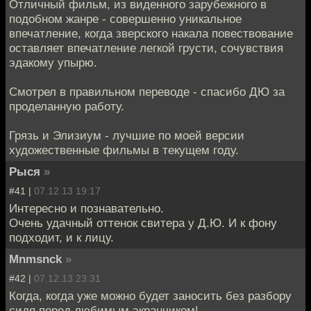
Отличный фильм, из виденного зарубежного в
подобном жанре - совершенно уникальное
впечатление, когда зверского накала повествование
оставляет впечатление легкой грусти, сочувствия
эдакому упырю.
Смотрел в правильном переводе - спасибо ДЮ за
проделанную работу.
Грязь и Элизиум - лучшие по моей версии
художественные фильмы в текущем году.
Рыся
»
#41 |
07.12.13 19:17
Интересно и познавательно.
Очень удачный оттенок свитера у Д.Ю. И к фону
подходит, и к лицу.
Mnmsnck
»
#42 |
07.12.13 23:31
Когда, когда уже можно будет заносить без разбору
сидя перед любимым экранчиком!