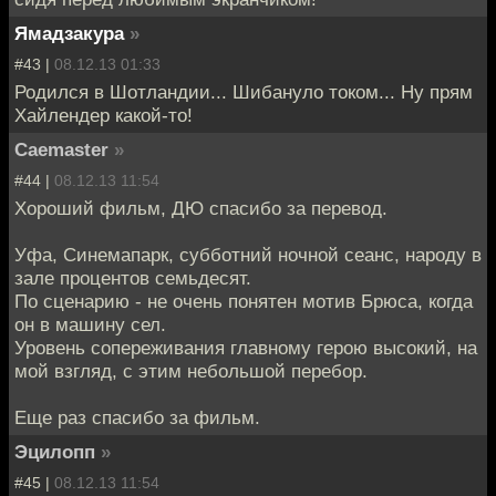
Ямадзакура
»
#43 |
08.12.13 01:33
Родился в Шотландии... Шибануло током... Ну прям
Хайлендер какой-то!
Caemaster
»
#44 |
08.12.13 11:54
Хороший фильм, ДЮ спасибо за перевод.
Уфа, Синемапарк, субботний ночной сеанс, народу в
зале процентов семьдесят.
По сценарию - не очень понятен мотив Брюса, когда
он в машину сел.
Уровень сопереживания главному герою высокий, на
мой взгляд, с этим небольшой перебор.
Еще раз спасибо за фильм.
Эцилопп
»
#45 |
08.12.13 11:54