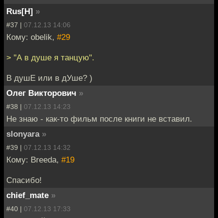
Rus[H]
»
#37 |
07.12.13 14:06
Кому: obelik,
#29
> "А в душе я танцую".
В душЕ или в дУше? )
Олег Викторович
»
#38 |
07.12.13 14:23
Не знаю - как-то фильм после книги не вставил.
slonyara
»
#39 |
07.12.13 14:32
Кому: Breeda,
#19
Спасибо!
chief_mate
»
#40 |
07.12.13 17:33