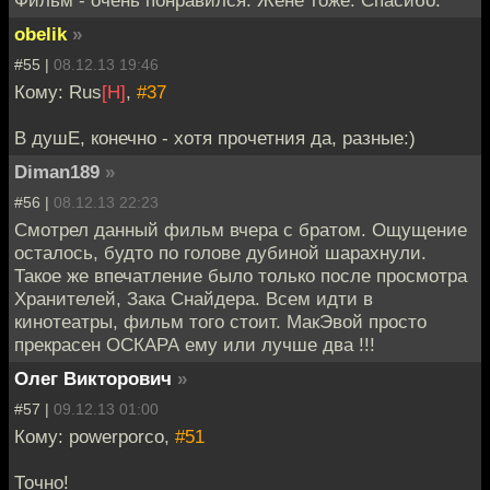
obelik
»
#55 |
08.12.13 19:46
Кому: Rus
[H]
,
#37
В душЕ, конечно - хотя прочетния да, разные:)
Diman189
»
#56 |
08.12.13 22:23
Смотрел данный фильм вчера с братом. Ощущение
осталось, будто по голове дубиной шарахнули.
Такое же впечатление было только после просмотра
Хранителей, Зака Снайдера. Всем идти в
кинотеатры, фильм того стоит. МакЭвой просто
прекрасен ОСКАРА ему или лучше два !!!
Олег Викторович
»
#57 |
09.12.13 01:00
Кому: powerporco,
#51
Точно!