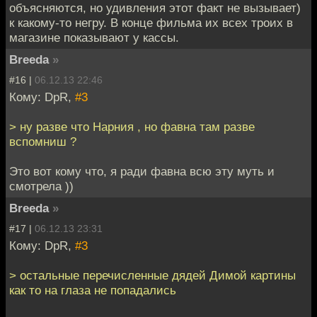
объясняются, но удивления этот факт не вызывает)
к какому-то негру. В конце фильма их всех троих в
магазине показывают у кассы.
Breeda
»
#16 |
06.12.13 22:46
Кому: DpR,
#3
> ну разве что Нарния , но фавна там разве
вспомниш ?
Это вот кому что, я ради фавна всю эту муть и
смотрела ))
Breeda
»
#17 |
06.12.13 23:31
Кому: DpR,
#3
> остальные перечисленные дядей Димой картины
как то на глаза не попадались