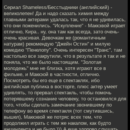
Сериал Shameless/Бесстыдники (английский) -
великолепен! Да и надо сказать химия между
главными актерами удалась так, что я не удивилась,
что они поженились. "Искупление" - Маккэвой играет
отлично, Кира.. ну, она там как всегда, зато очень-
очень красивая. Девочкам же (романтичным
натурам) рекомендую "Джейн Остин" и милую
комедию "Пенелопу". Очень интересен "Транс", там
настолько все закрутили, что в результате я так и не
поняла, что же было настоящим. "Золотая
молодежь" мне не близка, хотя играют все в
фильме, и Маккэой в частности, отлично.
Посмотреть бы его еще в спектаклях, ибо
английская публика в восторге, плюс актер умеет
удивлять, то прервал спектакль, чтобы помочь
потерявшему сознание человеку, то остановился для
того, чтобы сделать замечание звонившему по
телефону во время спектакля (тот смутившись,
вышел), Маккэвой же потряс всех тем, что
продолжил играть с тем же накалом, как будто
инциндента и не было ))) А еще здорово слушать