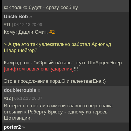
как только будет - сразу сообщу
Uncle Bob
»
#11 |
06.12.13 20:06
Кому: Дадли Смит,
#2
> А где это так увлекательно работал Арнольд
Шварцнейгер?
Камрад, он - "чОрный пАхарь", суть ШвАрценЭггер
[шифтом выделены ударения]
!!!
Это в продолжение поршЭ и гелентвагЕна ;)
doubletrouble
»
#12 |
06.12.13 20:07
Интересно, нет ли в имени главного персонажа
отсылки к Роберту Брюсу - одному из героев
Шотландии.
porter2
»