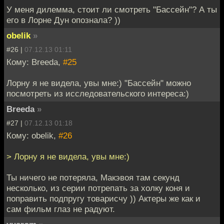
У меня дилемма, стоит ли смотреть "Бассейн"? А ты
его в Лорне Дун опознала? ))
obelik
»
#26 |
07.12.13 01:11
Кому: Breeda,
#25
Лорну я не видела, увы мне:) "Бассейн" можно
посмотреть из исследовательского интереса:)
Breeda
»
#27 |
07.12.13 01:18
Кому: obelik,
#26
> Лорну я не видела, увы мне:)
Ты ничего не потеряла, Макэвоя там секунд
несколько, из серии потрепать за холку коня и
поправить подпругу товарисчу )) Актеры же как и
сам фильм глаз не радуют.