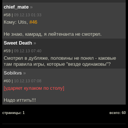
chief_mate
»
#58 |
09.12.13 01:33
Кому: Utis,
#46
Не знаю, камрад, я лейтенанта не смотрел.
Sweet Death
»
#59 |
09.12.13 07:40
Смотрел в дубляже, половины не понял - каковые
там правила игры, которые "везде одинаковы"?
Sobikvs
»
#60 |
10.12.13 07:08
[ударяет кулаком по столу]
Надо иттить!!!
cтраницы: 1
всего: 60