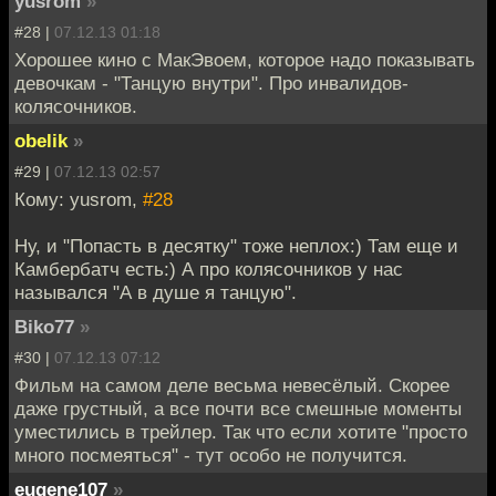
yusrom
»
#28 |
07.12.13 01:18
Хорошее кино с МакЭвоем, которое надо показывать
девочкам - "Танцую внутри". Про инвалидов-
колясочников.
obelik
»
#29 |
07.12.13 02:57
Кому: yusrom,
#28
Ну, и "Попасть в десятку" тоже неплох:) Там еще и
Камбербатч есть:) А про колясочников у нас
назывался "А в душе я танцую".
Biko77
»
#30 |
07.12.13 07:12
Фильм на самом деле весьма невесёлый. Скорее
даже грустный, а все почти все смешные моменты
уместились в трейлер. Так что если хотите "просто
много посмеяться" - тут особо не получится.
eugene107
»