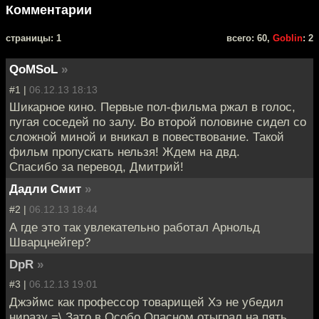
Комментарии
cтраницы: 1
всего: 60,
Goblin
: 2
QoMSoL
»
#1 |
06.12.13 18:13
Шикарное кино. Первые пол-фильма ржал в голос,
пугая соседей по залу. Во второй половине сидел со
сложной миной и вникал в повествование. Такой
фильм пропускать нельзя! Ждем на двд.
Спасибо за перевод, Дмитрий!
Дадли Смит
»
#2 |
06.12.13 18:44
А где это так увлекательно работал Арнольд
Шварцнейгер?
DpR
»
#3 |
06.12.13 19:01
Джэймс как профессор товарищей Хэ не убедил
ниразу =\ Зато в Особо Опасном отыграл на пять ,