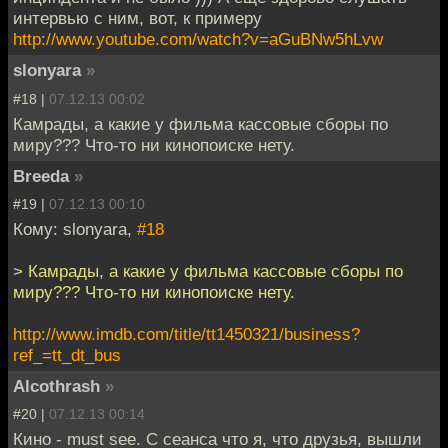
интервью с ним, вот, к примеру
http://www.youtube.com/watch?v=aGuBNw5hLvw
slonyara
»
#18 |
07.12.13 00:02
Камрады, а какие у фильма кассовые сборы по
миру??? Что-то ни кинопоиске нету.
Breeda
»
#19 |
07.12.13 00:10
Кому: slonyara,
#18
> Камрады, а какие у фильма кассовые сборы по
миру??? Что-то ни кинопоиске нету.
http://www.imdb.com/title/tt1450321/business?
ref_=tt_dt_bus
Alcothrash
»
#20 |
07.12.13 00:14
Кино - must see. С сеанса что я, что друзья, вышли