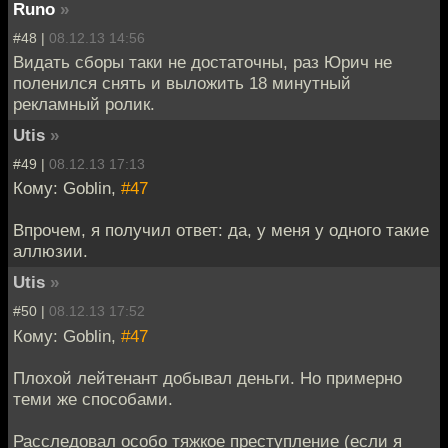
Runo
»
#48 |
08.12.13 14:56
Видать сборы таки не достаточны, раз Юрич не
поленился снять и выложить 18 минутный
рекламный ролик.
Utis
»
#49 |
08.12.13 17:13
Кому: Goblin,
#47
Впрочем, я получил ответ: да, у меня у одного такие
аллюзии.
Utis
»
#50 |
08.12.13 17:52
Кому: Goblin,
#47
Плохой лейтенант добывал деньги. Но примерно
теми же способами.
Расследовал особо тяжкое преступление (если я