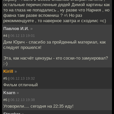
остальные перечисленные дядей Димой картины как
то на глаза не попадались , ну разве что Нарния , но
фавна там разве вспомниш ? =\ Но раз
рекоммендуете , то наверное завтра и сходимс =с)
Павлов И.И.
»
#4 |
06.12.13 19:01
Дим Юрич - спасибо за пройденный материал, как
следует прошелся!
Эта, как насчёт цензуры - кто соски-то замуировал?
;-)
Kirill
»
#5 |
06.12.13 19:32
Фильм отличный
Ksarn
»
#6 |
06.12.13 19:38
Уговорили.... сегодня на 22:35 иду!
Strycker
»