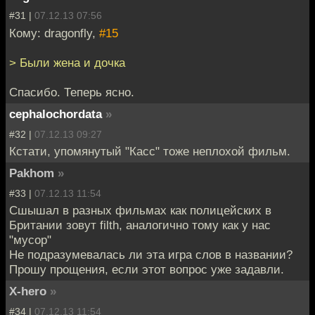
#31 |
07.12.13 07:56
Кому: dragonfly,
#15
> Были жена и дочка
Спасибо. Теперь ясно.
cephalochordata
»
#32 |
07.12.13 09:27
Кстати, упомянутый "Касс" тоже неплохой фильм.
Pakhom
»
#33 |
07.12.13 11:54
Сшышал в разных фильмах как полицейских в
Британии зовут filth, аналогично тому как у нас
"мусор"
Не подразумевалась ли эта игра слов в названии?
Прошу прощения, если этот вопрос уже задавли.
X-hero
»
#34 |
07.12.13 11:54