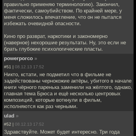
правильно применяю терминологию). Закончил,
фактически, самоубийством. По крайней мере, у
меня сложилось впечатление, что он не пытался
избежать очевидной опасности.
Кино про разврат, наркотики и закономерно
(наверное) нехорошие результаты. Ну, это если не
брать глубокие психологические пласты.
powerporco
»
#51 |
08.12.13 17:52
Никто, кстати, не подметил что в фильме не
задействованы чернокожие актёры, убитого в начале
книги чёрного паренька заменили на жёлтого, однако,
главная тема Брюса и ещё несколько центровых
композиций, которые воткнули в фильм,
исполняются как раз черными.
ulad
»
#52 |
08.12.13 17:52
Здравствуйте. Может будет интересно. Три года