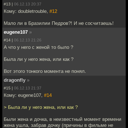
#13 |
06.12.13 20:37
Кому: doubletrouble,
#12
Мало ли в Бразилии Педров?! И не сосчитаешь!
eugene107
»
#14 |
06.12.13 21:26
А что у него с женой то было ?
Была ли у него жена, или как ?
Вот этого тонкого момента не понял.
dragonfly
»
#15 |
06.12.13 21:37
Кому: eugene107,
#14
> Была ли у него жена, или как ?
Были жена и дочка, в неизвестный момент времени
жена ушла, забрав дочку (причины в фильме не