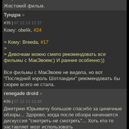
Жестокий фильм.
Тундра
»
#35 |
07.12.13 12:37
Кому: obelik,
#24
> Кому: Breeda,
#17
>
> Девочкам можно смело рекомендовать все
фильмы с МакЭвоем:) И ранние особенно:))
Все фильмы с МакЭвоем не видела, но вот
"Последний король Шотландии" рекомендовать бы
скорее всего не стала.
renegade droid
»
#36 |
07.12.13 13:38
Дмитрию Юрьевичу большое спасибо за циничные
обзоры... Здорово, когда после обзора начинается
дискуссия "смотреть-не смотреть"... Хоть кто-то
заставляет мозг использовать