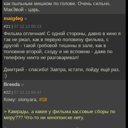
как пыльным мешком по голове. Очень сильно.
МакЭвой - царь.
maig4eg
»
#21 |
07.12.13 00:23
Фильма отличная! С одной стороны, давно в кино я
так не ржал, как в первую половину фильма, с
другой - такой гробовой тишины в зале, как в
половине второй, сходу и не вспомню - даже по
телефону никто не разговаривал!
Дмитрий - спасибо! Завтра, кстати, пойду ещё раз.
:)
Breeda
»
#22 |
07.12.13 00:47
Кому: slonyara,
#18
> Камрады, а какие у фильма кассовые сборы по
миру??? Что-то ни кинопоиске нету.