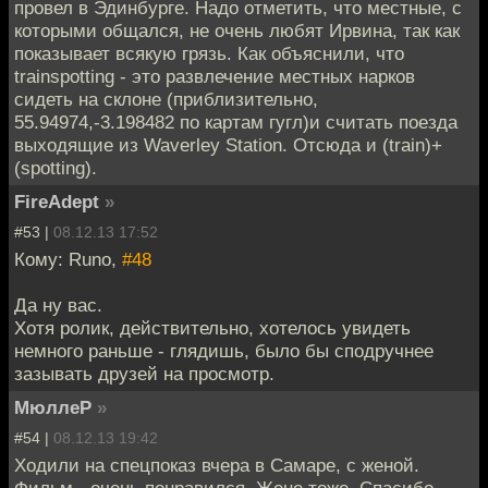
провел в Эдинбурге. Надо отметить, что местные, с
которыми общался, не очень любят Ирвина, так как
показывает всякую грязь. Как объяснили, что
trainspotting - это развлечение местных нарков
сидеть на склоне (приблизительно,
55.94974,-3.198482 по картам гугл)и считать поезда
выходящие из Waverley Station. Отсюда и (train)+
(spotting).
FireAdept
»
#53 |
08.12.13 17:52
Кому: Runo,
#48
Да ну вас.
Хотя ролик, действительно, хотелось увидеть
немного раньше - глядишь, было бы сподручнее
зазывать друзей на просмотр.
МюллеР
»
#54 |
08.12.13 19:42
Ходили на спецпоказ вчера в Самаре, с женой.
Фильм - очень понравился. Жене тоже. Спасибо.