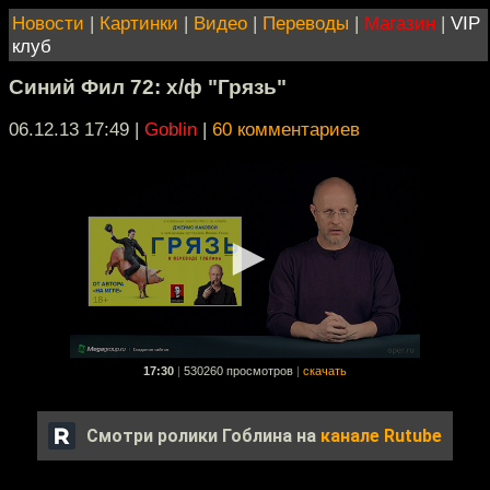
Новости
|
Картинки
|
Видео
|
Переводы
|
Магазин
|
VIP
клуб
Синий Фил 72: х/ф "Грязь"
06.12.13 17:49
|
Goblin
|
60 комментариев
17:30
|
530260 просмотров
|
скачать
Смотри ролики Гоблина на
канале Rutube