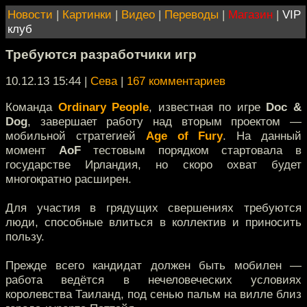
Новости
|
Картинки
|
Видео
|
Переводы
|
Магазин
|
VIP
клуб
Требуются разработчики игр
10.12.13 15:44
|
Сева
|
167 комментариев
Команда
Ordinary People
, известная по игре
Doc &
Dog
, завершает работу над вторым проектом —
мобильной стратегией
Age of Fury
. На данный
момент
AoF
тестовым порядком стартовала в
государстве Ирландия, но скоро охват будет
многократно расширен.
Для участия в грядущих свершениях требуются
люди, способные влиться в коллектив и приносить
пользу.
Прежде всего кандидат должен быть мобилен —
работа ведётся в нечеловеческих условиях
королевства Таиланд, под сенью пальм на вилле близ