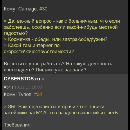
Кому: Carnage,
#30
> Да, важный вопрос - как с больничным, что если
заболеешь, особенно если какой-нибудь местной
гадостью?
> Кормежка - обеды, или завтрак\обед\ужин?
> Какой там интернет по
скорости\качеству\стоимости?
Вы хотите у гас работать? На какую должность
претендуете? Письмо уже заслали?
CYBERSTOS.ru
»
#34 |
10.12.13 18:00
Кому: Тупоп,
#32
> ЗЫ. Вам сценаристы и прочие текстовики-
затейники натЬ? А то в разделе вакансий их нетЬ.
Требования: