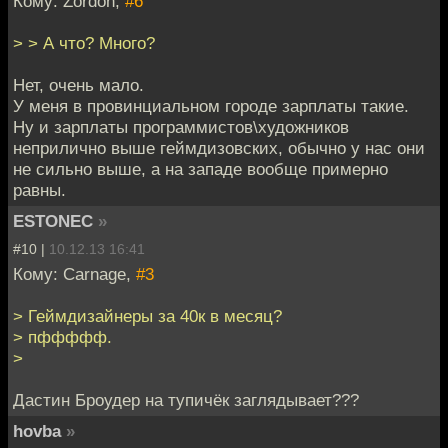
Кому: Zordon,
#6
> > А что? Много?
Нет, очень мало.
У меня в провинциальном городе зарплаты такие.
Ну и зарплаты программистов\художников
неприлично выше геймдизовских, обычно у нас они
не сильно выше, а на западе вообще примерно
равны.
ESTONEC
»
#10 |
10.12.13 16:41
Кому: Carnage,
#3
> Геймдизайнеры за 40к в месяц?
> пффффф.
>
Дастин Броудер на тупичёк заглядывает???
hovba
»