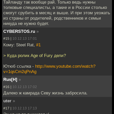
Тайланду так вообще рай. Только ведь нужны
толковые специалисты, а такие и в России столько
смогут срубить в месяц и выше. И при этом уезжать
из страны от родителей, родственников и семьи
никуда не нужно будет.
CYBERSTOS.ru
»
#15 |
10.12.13 17:01
Кому: Steel Rat,
#1
> Куда ролик Age of Fury дели?
Ютюб ссылка -
http://www.youtube.com/watch?
v=1qsCm2qPnAg
Rus[H]
»
#16 |
10.12.13 17:02
Далеко ж камрада Севу жизнь забросила.
uter
»
#17 |
10.12.13 17:13