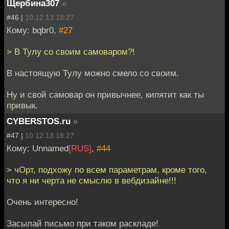
Щербина307
»
#46 |
10.12.13 18:27
Кому: bqbr0,
#27
> В Тулу со своим самоваром?!
В настоящую Тулу можно смело со своим.
Ну и свой самовар он привычнее, кипятит как ты
привык.
CYBERSTOS.ru
»
#47 |
10.12.13 18:27
Кому: Unnamed
[RUS]
,
#44
> чОрт, подхожу по всем параметрам, кроме того,
что я ни черта не смыслю в вебдизайне!!!
Очень интересно!
Засылай письмо при таком раскладе!