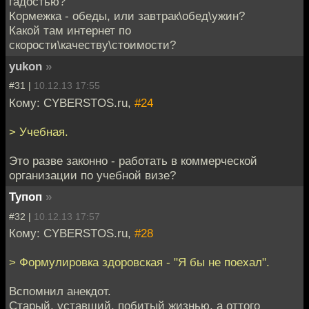
гадостью?
Кормежка - обеды, или завтрак\обед\ужин?
Какой там интернет по
скорости\качеству\стоимости?
yukon
»
#31 |
10.12.13 17:55
Кому: CYBERSTOS.ru,
#24
> Учебная.
Это разве законно - работать в коммерческой
организации по учебной визе?
Тупоп
»
#32 |
10.12.13 17:57
Кому: CYBERSTOS.ru,
#28
> Формулировка здоровская - "Я бы не поехал".
Вспомнил анекдот.
Старый, уставший, побитый жизнью, а оттого