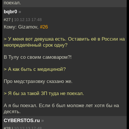
поехал.
bqbr0
»
#27 |
10.12.13 17:48
Кому: Gizamov,
#26
> У меня вот девушка есть. Оставить её в России на
неопределённый срок одну?
В Тулу со своим самоваром?!
> А как быть с медициной?
Про медстраховку сказано же.
> Я бы за такой ЗП туда не поехал.
А я бы поехал. Если б был моложе лет хотя бы на
десять.
CYBERSTOS.ru
»
#28 |
10.12.13 17:48