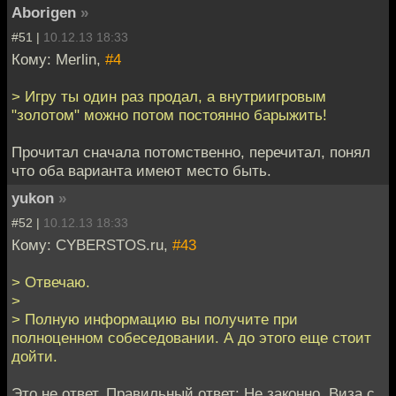
Aborigen
»
#51 |
10.12.13 18:33
Кому: Merlin,
#4
> Игру ты один раз продал, а внутриигровым
"золотом" можно потом постоянно барыжить!
Прочитал сначала потомственно, перечитал, понял
что оба варианта имеют место быть.
yukon
»
#52 |
10.12.13 18:33
Кому: CYBERSTOS.ru,
#43
> Отвечаю.
>
> Полную информацию вы получите при
полноценном собеседовании. А до этого еще стоит
дойти.
Это не ответ. Правильный ответ: Не законно. Виза с