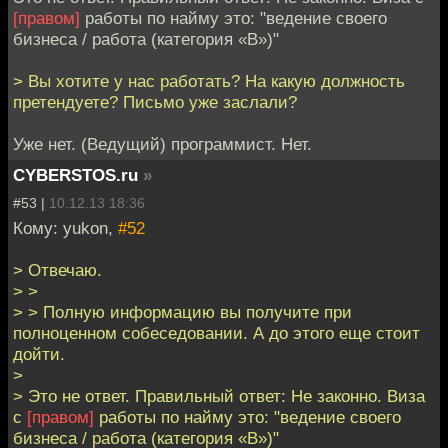
[правом]
работы по найму это: "ведение своего
бизнеса / работа (категория «B»)"
> Вы хотите у нас работать? На какую должность
претендуете? Письмо уже заслали?
Уже нет. (Ведущий) программист. Нет.
CYBERSTOS.ru
»
#53 |
10.12.13 18:36
Кому: yukon,
#52
> Отвечаю.
> >
> > Полную информацию вы получите при
полноценном собеседовании. А до этого еще стоит
дойти.
>
> Это не ответ. Правильный ответ: Не законно. Виза
с
[правом]
работы по найму это: "ведение своего
бизнеса / работа (категория «B»)"