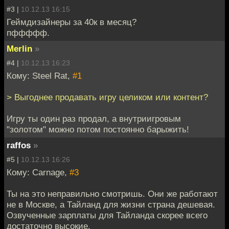
#3 |
10.12.13 16:15
Геймдизайнеры за 40к в месяц?
пффффф.
Merlin
»
#4 |
10.12.13 16:23
Кому: Steel Rat,
#1
> Выгоднее продавать игру целиком или контент?
Игру ты один раз продал, а внутриигровым
"золотом" можно потом постоянно барыжить!
raffos
»
#5 |
10.12.13 16:26
Кому: Carnage,
#3
Ты на это неправильно смотришь. Они же работают
не в Москве, а Тайланд для жизни страна дешевая.
Озвученные зарплаты для Тайланда скорее всего
достаточно высокие.