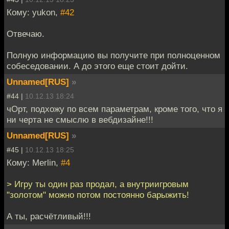
Кому: yukon,
#42
Отвечаю.
Полную информацию вы получите при полноценном
собеседовании. А до этого еще стоит дойти.
Unnamed[RUS]
»
#44 |
10.12.13 18:24
чОрт, подхожу по всем параметрам, кроме того, что я
ни черта не смыслю в вебдизайне!!!
Unnamed[RUS]
»
#45 |
10.12.13 18:25
Кому: Merlin,
#4
> Игру ты один раз продал, а внутриигровым
"золотом" можно потом постоянно барыжить!
А ты, расчётливый!!!