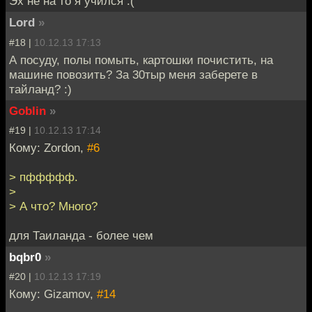
Эх не на то я учился :(
Lord
»
#18 |
10.12.13 17:13
А посуду, полы помыть, картошки почистить, на
машине повозить? За 30тыр меня заберете в
тайланд? :)
Goblin
»
#19 |
10.12.13 17:14
Кому: Zordon,
#6
> пффффф.
>
> А что? Много?
для Таиланда - более чем
bqbr0
»
#20 |
10.12.13 17:19
Кому: Gizamov,
#14