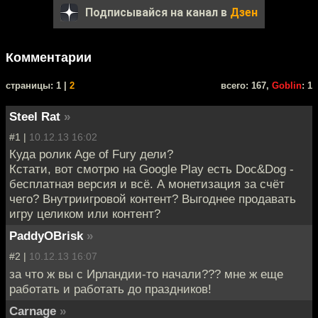
Подписывайся на канал в
Дзен
Комментарии
cтраницы: 1 |
2
всего: 167,
Goblin
: 1
Steel Rat
»
#1 |
10.12.13 16:02
Куда ролик Age of Fury дели?
Кстати, вот смотрю на Google Play есть Doc&Dog -
бесплатная версия и всё. А монетизация за счёт
чего? Внутриигровой контент? Выгоднее продавать
игру целиком или контент?
PaddyOBrisk
»
#2 |
10.12.13 16:07
за что ж вы с Ирландии-то начали??? мне ж еще
работать и работать до праздников!
Carnage
»