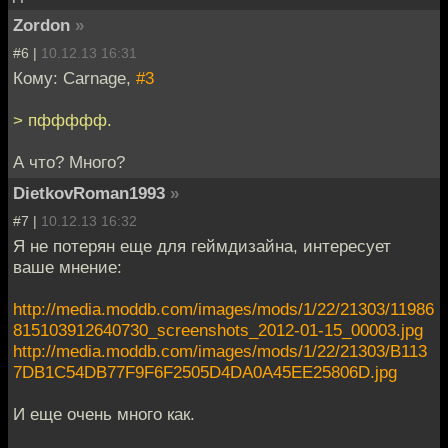
Zordon
»
#6 |
10.12.13 16:31
Кому: Carnage,
#3
> пффффф.
А что? Много?
DietkovRoman1993
»
#7 |
10.12.13 16:32
Я не потерян еще для геймдизайна, интересует
ваше мнение:
http://media.moddb.com/images/mods/1/22/21303/11986
815103912640730_screenshots_2012-01-15_00003.jpg
http://media.moddb.com/images/mods/1/22/21303/B113
7DB1C54DB77F9F6F2505D4DA0A45EE25806D.jpg
И еще очень много как.