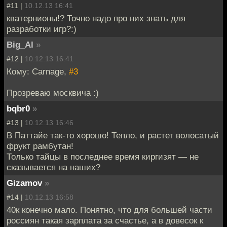
#11 |
10.12.13 16:41
кватернионы!? Точно надо про них знать для
разработки игр?:)
Big_Al
»
#12 |
10.12.13 16:41
Кому: Carnage,
#3
Прозреваю москвича :)
bqbr0
»
#13 |
10.12.13 16:46
В Паттайе так-то хорошо! Тепло, и растет волосатый
фрукт рамбутан!
Только тайцы в последнее время киргизят — не
сказывается на наших?
Gizamov
»
#14 |
10.12.13 16:58
40к конечно мало. Понятно, что для большей части
россиян такая зарплата за счастье, а в довесок к