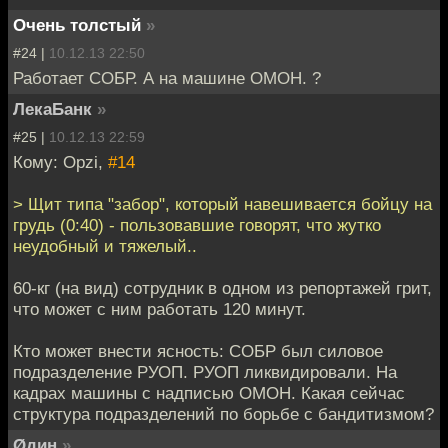
Очень толстый
»
#24 |
10.12.13 22:50
Работает СОБР. А на машине ОМОН. ?
ЛекаБанк
»
#25 |
10.12.13 22:59
Кому: Opzi,
#14
> Щит типа "забор", который навешивается бойцу на
грудь (0:40) - пользовавшие говорят, что жутко
неудобный и тяжелый..
60-кг (на вид) сотрудник в одном из репортажей грит,
что может с ним работать 120 минут.
Кто может внести ясность: СОБР был силовое
подразделение РУОП. РУОП ликвидировали. На
кадрах машины с надписью ОМОН. Какая сейчас
структура подразделений по борьбе с бандитизмом?
Øдин
»