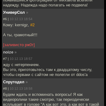
надежду. Надежда надо полагать не подвела!
УниверСол
»
#6 |
10.12.13 18:54
Кому: kernigz,
#2
А ты, грамотный!!!
[заливисто рж0т]
noize
»
#7 |
10.12.13 18:57
жду с нетерпением.
Вы это, приготовьтесь там к двадцатому числу,
чтобы серваки с сайтом не полегли от ddos'а
Спрутодел
»
#8 |
10.12.13 18:58
Будем ждать и вспоминать вопросы! Я как
видеоролики такие смотрю, так периодически
всплывает в голове "А как вот это, а как вот в такой