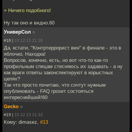
> Ничего подобного!
Ну так оно и видно.60
УниверСол
»
#18 |
10.12.13 21:18
Да, кстати, "Контртеррорист вин" в финале - это в
яблочко. Находка!
Вопросов, конечно, есть, но вот что-то как-то
профильным спецам стесняюсь их задавать - а ну
как враги ответы законспектируют в корыстных
целях?
Так что просто почитаю, что сочтут нужным
опубликовать - FAQ грозит состояться
интереснейший!60
Gecko
»
#19 |
10.12.13 21:33
Кому: dimasez,
#13