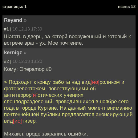
cтраницы: 1
всего: 52
Reyand
»
#1 |
10.12.13 17:39
Шагать в дверь, за которй вооруженный и готовый к
встрече враг - ух. Мое почтение.
kernigz
»
#2 |
10.12.13 18:20
Кому: Onepamop #0
> Подходят к концу работы над вид
[ио]
роликом и
фоторепортажем, повествующими об
антитеррор
[и]
стических учениях
спецподразделений, проводившихся в ноябре сего
года в городе Кургане. На данный момент вниманию
почтеннейшей публики предлагается анонсирующий
вид
[ио]
тизер.
Михаил, вроде закрались ошибки.