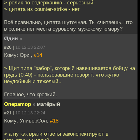
> ролик по содержанию - серьезный
> цитата из counter-strike - нет
Всё правильно, цитата шуточная. Ты считаешь, что
в ролике нет места суровому мужскому юмору?
Øдин
»
#20 |
10.12.13 22:07
Кому: Opzi,
#14
> Щит типа "забор", который навешивается бойцу на
грудь (0:40) - пользовавшие говорят, что жутко
неудобный и тяжелый..
Главное, что крепкий.
Onepamop
»
матёрый
#21 |
10.12.13 22:24
Кому: УниверСол,
#18
> а ну как враги ответы законспектируют в