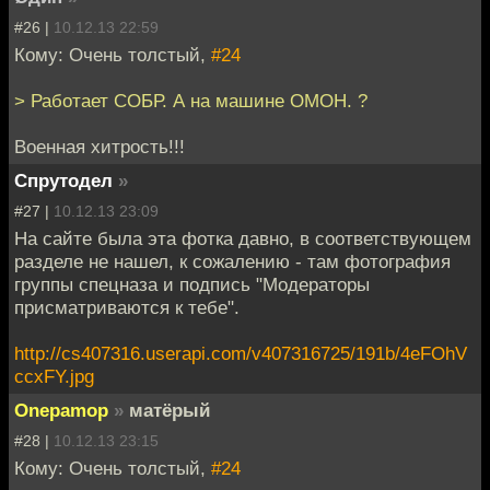
#26 |
10.12.13 22:59
Кому: Очень толстый,
#24
> Работает СОБР. А на машине ОМОН. ?
Военная хитрость!!!
Спрутодел
»
#27 |
10.12.13 23:09
На сайте была эта фотка давно, в соответствующем
разделе не нашел, к сожалению - там фотография
группы спецназа и подпись "Модераторы
присматриваются к тебе".
http://cs407316.userapi.com/v407316725/191b/4eFOhV
ccxFY.jpg
Onepamop
»
матёрый
#28 |
10.12.13 23:15
Кому: Очень толстый,
#24