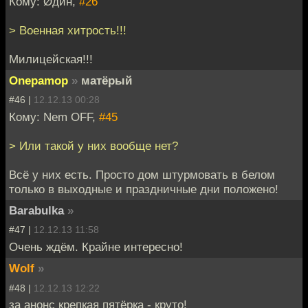
Кому: Øдин,
#26
> Военная хитрость!!!
Милицейская!!!
Onepamop
»
матёрый
#46 |
12.12.13 00:28
Кому: Nem OFF,
#45
> Или такой у них вообще нет?
Всё у них есть. Просто дом штурмовать в белом
только в выходные и праздничные дни положено!
Barabulka
»
#47 |
12.12.13 11:58
Очень ждём. Крайне интересно!
Wolf
»
#48 |
12.12.13 12:22
за анонс крепкая пятёрка - круто!