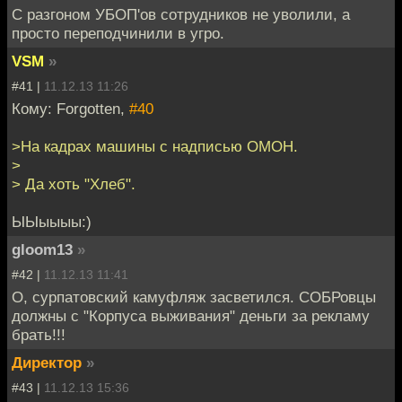
С разгоном УБОП'ов сотрудников не уволили, а
просто переподчинили в угро.
VSM
»
#41 |
11.12.13 11:26
Кому: Forgotten,
#40
>На кадрах машины с надписью ОМОН.
>
> Да хоть "Хлеб".
ЫЫыыыы:)
gloom13
»
#42 |
11.12.13 11:41
О, сурпатовский камуфляж засветился. СОБРовцы
должны с "Корпуса выживания" деньги за рекламу
брать!!!
Директор
»
#43 |
11.12.13 15:36