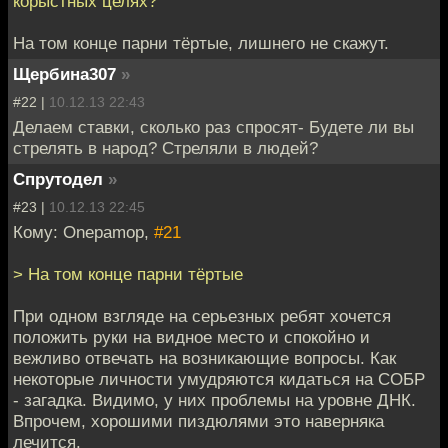
корыстных целях?
На том конце парни тёртые, лишнего не скажут.
Щербина307
»
#22 |
10.12.13 22:43
Делаем ставки, сколько раз спросят- Будете ли вы
стрелять в народ? Стреляли в людей?
Спрутодел
»
#23 |
10.12.13 22:45
Кому: Onepamop,
#21
> На том конце парни тёртые
При одном взгляде на серьезных ребят хочется
положить руки на видное место и спокойно и
вежливо отвечать на возникающие вопросы. Как
некоторые личности умудряются кидаться на СОБР
- загадка. Видимо, у них проблемы на уровне ДНК.
Впрочем, хорошими пиздюлями это наверняка
лечится.