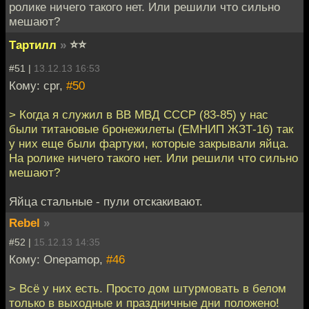
ролике ничего такого нет. Или решили что сильно
мешают?
Тартилл
»
⭐⭐
#51 |
13.12.13 16:53
Кому: cpr,
#50
> Когда я служил в ВВ МВД СССР (83-85) у нас
были титановые бронежилеты (ЕМНИП ЖЗТ-16) так
у них еще были фартуки, которые закрывали яйца.
На ролике ничего такого нет. Или решили что сильно
мешают?
Яйца стальные - пули отскакивают.
Rebel
»
#52 |
15.12.13 14:35
Кому: Onepamop,
#46
> Всё у них есть. Просто дом штурмовать в белом
только в выходные и праздничные дни положено!