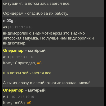
ситуации", а потом забывается все.
Офицерам - спасибо за их работу.
m03g
»
#9 |
10.12.13 19:18
видиморолик с видимотизером это видимо
авторская задумка. Но лучше чем видИоролик и
видИотизер.
Onepamop
»
матёрый
#10 |
10.12.13 19:18
Кому: Спрутодел,
#8
> а потом забывается все.
А ты их сразу в спецблокнотик карандашиком!
Onepamop
»
матёрый
#11 |
10.12.13 19:19
Кому: m03g,
#9