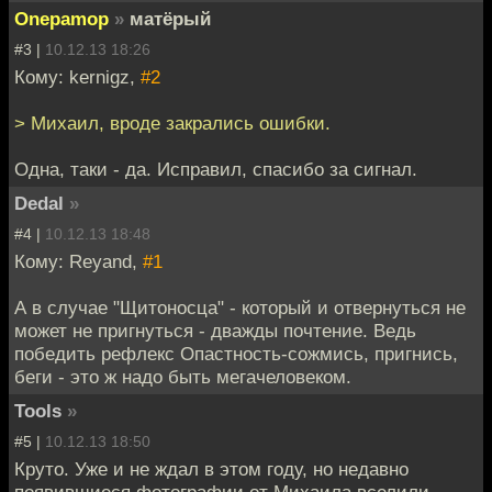
Onepamop
»
матёрый
#3 |
10.12.13 18:26
Кому: kernigz,
#2
> Михаил, вроде закрались ошибки.
Одна, таки - да. Исправил, спасибо за сигнал.
Dedal
»
#4 |
10.12.13 18:48
Кому: Reyand,
#1
А в случае "Щитоносца" - который и отвернуться не
может не пригнуться - дважды почтение. Ведь
победить рефлекс Опастность-сожмись, пригнись,
беги - это ж надо быть мегачеловеком.
Tools
»
#5 |
10.12.13 18:50
Круто. Уже и не ждал в этом году, но недавно
появившиеся фотографии от Михаила вселили