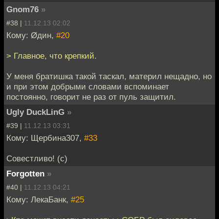
Gnom76
»
#38 |
11.12.13 02:02
Кому: Øдин,
#20
> Главное, что крепкий.
У меня братишка такой таскал, материл нещадно, но
и при этом добрыми словами вспоминает
постоянно, говорит не раз от пуль защитил.
Ugly DuckLinG
»
#39 |
11.12.13 03:31
Кому: Щербина307,
#33
Совестливо! (с)
Forgotten
»
#40 |
11.12.13 04:21
Кому: ЛекаБанк,
#25