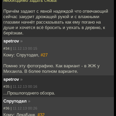
необходимо задать снова!
Причём задают с явной надеждой что отвечающий
сейчас закурит дрожащей рукой и с влажными
глазами начнёт рассказывать как ему погано на
душе и хочется всё бросить и уехать в дервню, к
берёзкам.
spetrov
»
#34 |
11.12.13 00:15
Кому: Спрутодел,
#27
Помню эту фотографию. Как вариант - в ЖЖ у
Михаила. В более полном варианте.
spetrov
»
#35 |
11.12.13 00:16
...Прошлогоднего обзора.
Спрутодел
»
#36 |
11.12.13 00:26
Кому: ЛекаБанк,
#32