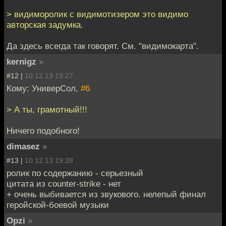
> видиморолик с видимотизером это видимо
авторская задумка.
Да здесь всегда так говорят. См. "видимокарта".
kernigz
»
#12 |
10.12.13 19:27
Кому: УниверСол,
#6
> А ты, грамотный!!!
Ничего подобного!
dimasez
»
#13 |
10.12.13 19:28
ролик по содержанию - серьезный
цитата из counter-strike - нет
+ очень выбивается из звукового. нелепый финал
геройской-боевой музыки
Opzi
»