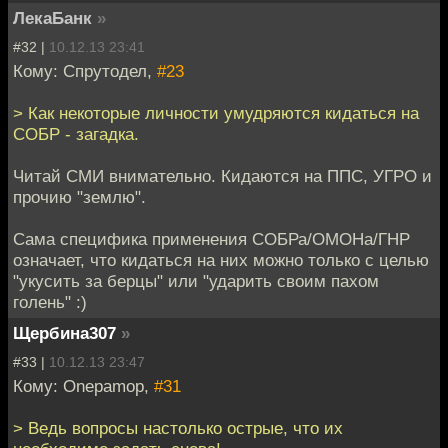
ЛекаБанк
»
#32 |
10.12.13 23:41
Кому: Спрутодел,
#23
> Как некоторые личности умудряются кидаться на
СОБР - загадка.
Читай СМИ внимательно. Кидаются на ППС, УГРО и
прочию "землю".
Сама специфика применения СОБРа/ОМОНа/ГНР
означает, что кидаться на них можно только с целью
"укусить за берцы" или "ударить своим пахом
голень" :)
Щербина307
»
#33 |
10.12.13 23:47
Кому: Onepamop,
#31
> Ведь вопросы настолько острые, что их