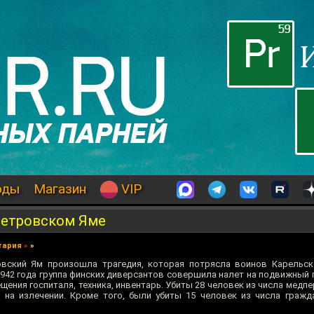
оды
Магазин
VIP
Петровском Яме
тария
»
»
овский Ям произошла трагедия, которая потрясла воинов Карельск
1942 года группа финских диверсантов совершила налет на подвижный 
ения госпиталя, техника, инвентарь. Убиты 28 человек из числа медп
 на излечении. Кроме того, были убиты 15 человек из числа гражд