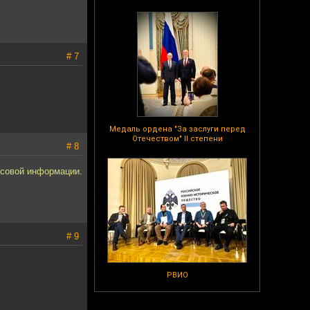
# 7
Медаль ордена "За заслуги перед
Отечеством" II степени
# 8
ссовой информации.
# 9
РВИО