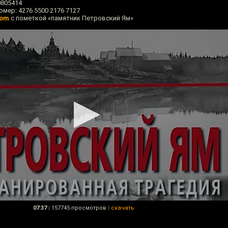
0805414
мер: 4276 5500 2176 7127
com
с пометкой «памятник Петровский Ям»
07:37
|
157745 просмотров
|
скачать