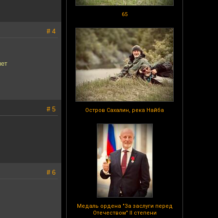
65
# 4
ет
# 5
Остров Сахалин, река Найба
# 6
Медаль ордена "За заслуги перед
Отечеством" II степени