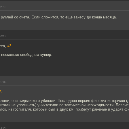
22:50
 рублей со счета. Если сложится, то еще занесу до конца месяца.
22:58
еев,
#3
 несколько свободных купюр.
00:03
6
ляли, они видели кого убивали. Последняя версия финских историков (д
итали не упоминать) уничтожили по тактической необходимости. Боялис
лок, из госпиталя, который был в двух км. прибегут раненые и ударят ф
04:23