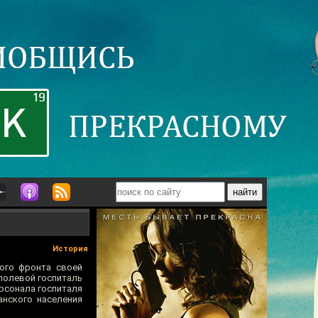
История
ого фронта своей
полевой госпиталь
ерсонала госпиталя
анского населения