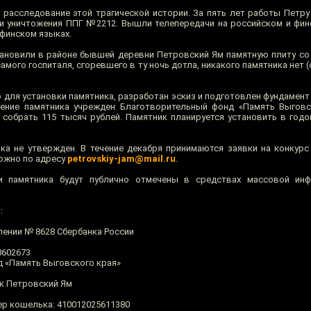
 расследование этой трагической истории. За пять лет работы Петру
и уничтожения ППГ №2212. Вышли телепередачи на российском и фин
 финском языках.
тановили в районе бывшей деревни Петровский Ям памятную плиту со
самого госпиталя, сгоревшего в ту ночь дотла, никакого памятника нет 
для установки памятника, разработан эскиз и подготовлен фундамент 
ление памятника учрежден Благотворительный фонд «Память Выговс
 собрать 115 тысяч рублей. Памятник планируется установить в годо
ка не утвержден. В течение декабря принимаются заявки на конкурс
ожно по адресу
petrovskiy-jam@mail.ru
.
и памятника будут публично отмечены в средствах массовой инф
:
лении № 8628 Сбербанка России
8602673
д «Память Выговского края»
к Петровский Ям
ер кошелька: 410012025611380