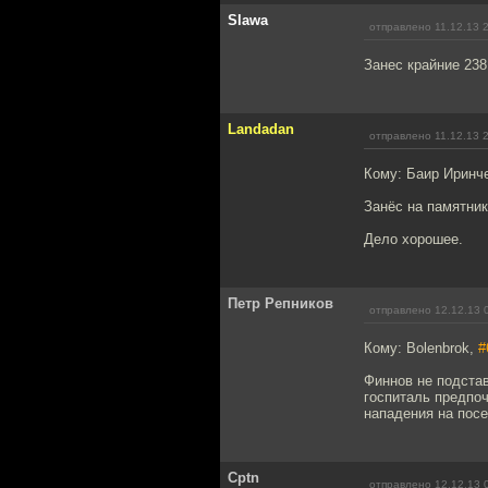
Slawa
отправлено 11.12.13 
Занес крайние 238
Landadan
отправлено 11.12.13 
Кому: Баир Иринч
Занёс на памятник
Дело хорошее.
Петр Репников
отправлено 12.12.13 
Кому: Bolenbrok,
#
Финнов не подстав
госпиталь предпоч
нападения на посе
Cptn
отправлено 12.12.13 