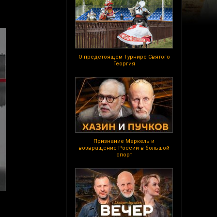
О предстоящем Турнире Святого
Георгия
Признание Меркель и
возвращение России в большой
спорт