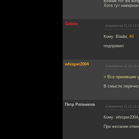
Возник тот же воп
Хотя тут наверное
Goblin
отправлено 11.12.13 
Кому: Blader,
#4
подправил
whisper2004
отправлено 11.12.13 
> Все принявшие 
В смысле перечис
Петр Репников
отправлено 11.12.13 
Кому: whisper2004
При желании отме