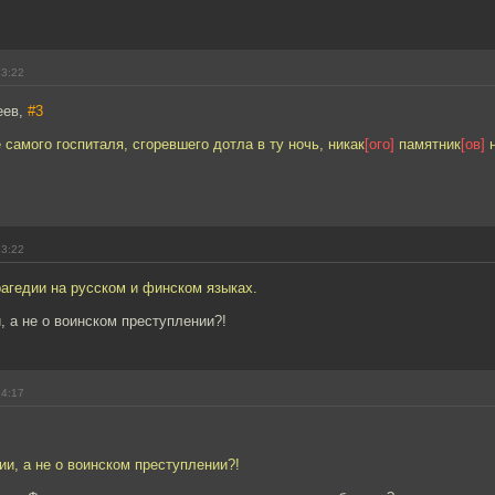
13:22
еев,
#3
 самого госпиталя, сгоревшего дотла в ту ночь, никак
[ого]
памятник
[ов]
н
13:22
агедии на русском и финском языках.
, а не о воинском преступлении?!
14:17
ии, а не о воинском преступлении?!