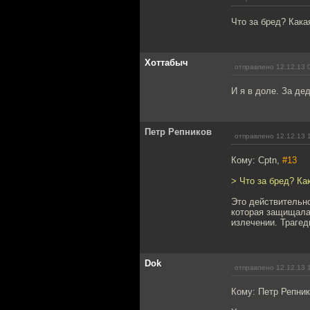
Что за бред? Кака
Хоттабыч
отправлено 12.12.13 
И я в доле. За дед
Петр Репников
отправлено 12.12.13 
Кому: Cptn,
#13
> Что за бред? Ка
Это действительно
которая защищала
излечении. Трагед
Dok
отправлено 12.12.13 
Кому: Петр Репни