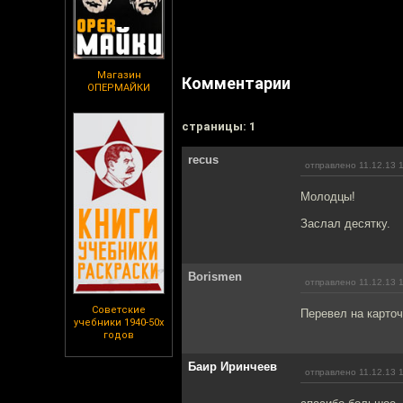
Магазин
Комментарии
ОПЕРМАЙКИ
cтраницы: 1
recus
отправлено 11.12.13 
Молодцы!
Заслал десятку.
Borismen
отправлено 11.12.13 
Советские
Перевел на карточ
учебники 1940-50х
годов
Баир Иринчеев
отправлено 11.12.13 