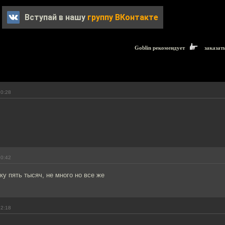
Вступай в нашу
группу ВКонтакте
Goblin рекомендует
заказат
10:28
10:42
ку пять тысяч, не много но все же
12:18