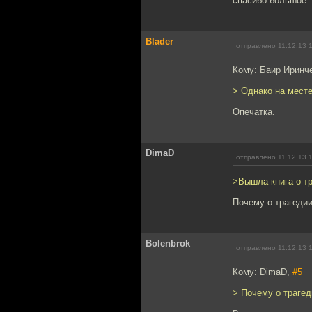
спасибо большое.
Blader
отправлено 11.12.13 
Кому: Баир Иринч
> Однако на месте
Опечатка.
DimaD
отправлено 11.12.13 
>Вышла книга о тр
Почему о трагедии
Bolenbrok
отправлено 11.12.13 
Кому: DimaD,
#5
> Почему о трагед