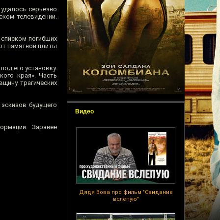
 удалось серьезно
ском телевидении.
 списком погибших
(от памятной плиты
под его установку.
кого края». Часть
вщину трагических
 эскизов будущего
Видео
ормации. Заранее
Дядя Вова про фильм "Свидание
вслепую"