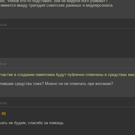
рос. Финов кто-то подставил, они не видели кого убивают?
 имеется ввиду трагедия советских раненых и медперсонала.
14:19
16:41
участие в создании памятника будут публично отмечены в средствах ма
лившие средства тоже? Можно ли не отмечать при желании?
19:06
,
#8
чать не будем, спасибо за помощь