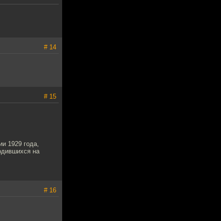
# 14
# 15
и 1929 года,
одившихся на
# 16