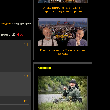
Атака БПЛА на Геленджик и
открытие Ормузского пролива
ь
лендинг
в megagroup.ru
всего: 22,
Goblin
: 1
# 1
Клеопатра, часть 2: финансовое
болото
Картинки
# 2
# 3