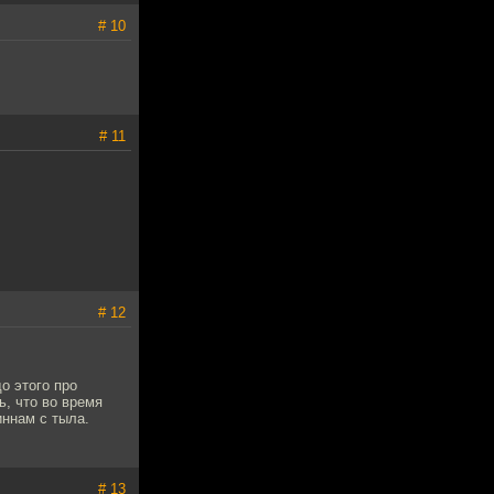
# 10
# 11
# 12
о этого про
ь, что во время
иннам с тыла.
# 13