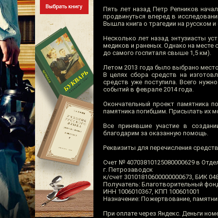
Пять лет назад Петр Репников начал
продвинуться вперед в исследовани
Вышла книга о трагедии на русском и
Несколько лет назад энтузиасты ус
медиков и раненых. Однако на месте 
до самого госпиталя свыше 1,5 км).
Летом 2013 года было выбрано место 
В целях сбора средств на изготов
средств уже поступила. Всего нужно
событий в феврале 2014 года.
Окончательный проект памятника по
памятника погибшим. Присылать их м
Все принявшие участие в создани
благодарим за оказанную помощь.
Реквизиты для перечисления средств
Счет № 40703810125080000629 в Отде
г. Петрозаводск
к/счет 30101810600000000673, БИК 04
Получатель: Благотворительный фон
ИНН 1006010367, КПП 100601001
Назначение: Пожертвование, памятни
При оплате через Яндекс. Деньги ном