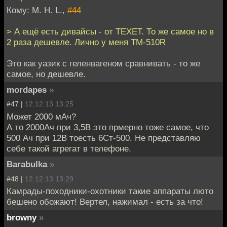
Кому: M. H. L.,
#44
> А ещё есть дивайсы - от TEXET. То же самое но в
2 раза дешевле. Лично у меня TM-510R
Это как уазик с геленвагеном сравнивать - то же
самое, но дешевле.
mordapes
»
#47 |
12.12.13 13:25
Может 2000 мАч?
А то 2000Ач при 3,5В это прмерно тоже самое, что
500 Ач при 12В тоесть 6Ст-500. Не представляю
себе такой агрегат в телефоне.
Barabulka
»
#48 |
12.12.13 13:29
Камрады-походники-охотники такие аппараты люто
бешено обожают! Вертел, нажимал - есть за что!
browny
»