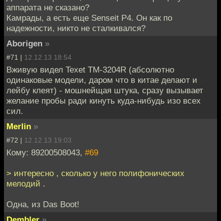
аппарата не сказано?
Камрады, а есть еще Senseit P4. Oн как по
надежности, никто не сталкивался?
Aborigen
»
#71 |
12.12.13 18:54
Вживую видел Texet TM-3204R (абсолютно
одинаковые модели, даром что в китае делают и
лейбу клеят) - мошнейщая штука, сразу вызывает
желание пробы ради кинуть куда-нибудь изо всех
сил.
Merlin
»
#72 |
12.12.13 19:03
Кому: 89200508043,
#69
> интересно , сколько у него полифонических
мелодий .
Одна, из Das Boot!
Dembler
»