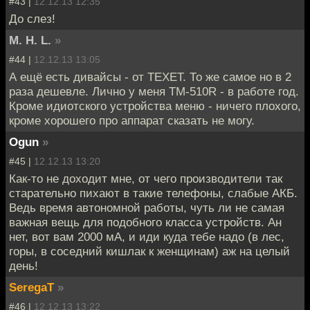
#43 |
12.12.13 12:35
До слез!
M. H. L.
»
#44 |
12.12.13 13:05
А ещё есть дивайсы - от TEXET. То же самое но в 2
раза дешевле. Лично у меня TM-510R - в работе год.
Кроме идиотского устройства меню - ничего плохого,
кроме хорошего про аппарат сказать не могу.
Ogun
»
#45 |
12.12.13 13:20
Как-то не доходит мне, от чего производители так
старательно пихают в такие телефоны, слабые АКБ.
Ведь время автономной работы, чуть ли не самая
важная вещь для подобного класса устройств. Ан
нет, вот вам 2000 мА, и иди куда тебе надо (в лес,
горы, в соседний кишлак к женщинам) аж на целый
день!
SeregaT
»
#46 |
12.12.13 13:22