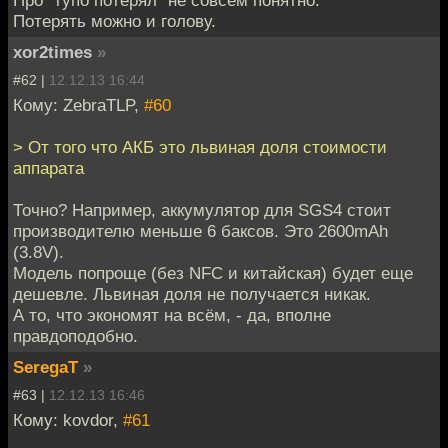
Про "тупо потерял" не совсем понятно.
Потерять можно и голову.
xor2times
»
#62 |
12.12.13 16:44
Кому: ZebraTLP,
#60
> От того что АКБ это львиная доля стоимости
аппарата
Точно? Например, аккумулятор для SGS4 стоит
производителю меньше 6 баксов. Это 2600mAh
(3.8V).
Модель попроще (без NFC и китайская) будет еще
дешевле. Львиная доля не получается никак.
А то, что экономят на всём, - да, вполне
правдоподобно.
SeregaT
»
#63 |
12.12.13 16:46
Кому: kovdor,
#61