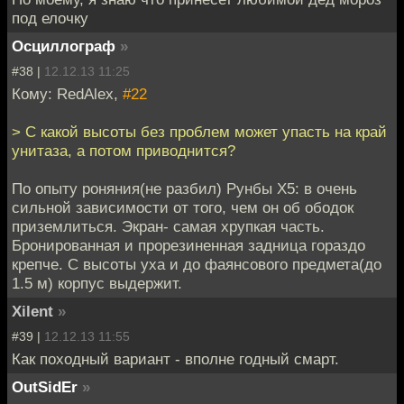
под елочку
Осциллограф
»
#38 |
12.12.13 11:25
Кому: RedAlex,
#22
> С какой высоты без проблем может упасть на край
унитаза, а потом приводнится?
По опыту роняния(не разбил) Рунбы Х5: в очень
сильной зависимости от того, чем он об ободок
приземлиться. Экран- самая хрупкая часть.
Бронированная и прорезиненная задница гораздо
крепче. С высоты уха и до фаянсового предмета(до
1.5 м) корпус выдержит.
Xilent
»
#39 |
12.12.13 11:55
Как походный вариант - вполне годный смарт.
OutSidEr
»