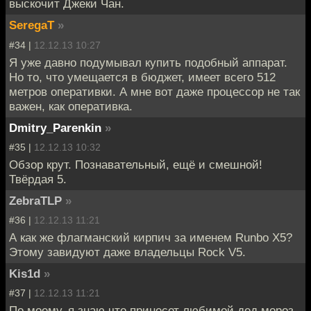
выскочит Джеки Чан.
SeregaT
»
#34 |
12.12.13 10:27
Я уже давно подумывал купить подобный аппарат.
Но то, что умещается в бюджет, имеет всего 512
метров оперативки. А мне вот даже процессор не так
важен, как оперативка.
Dmitry_Parenkin
»
#35 |
12.12.13 10:32
Обзор крут. Познавательный, ещё и смешной!
Твёрдая 5.
ZebraTLP
»
#36 |
12.12.13 11:21
А как же флагманский кирпич за именем Runbo X5?
Этому завидуют даже владельцы Rock V5.
Kis1d
»
#37 |
12.12.13 11:21
По моему, я знаю что принесет любимой дед мороз