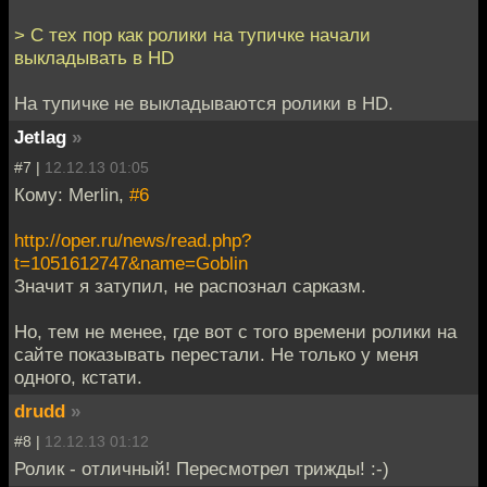
> С тех пор как ролики на тупичке начали
выкладывать в HD
На тупичке не выкладываются ролики в HD.
Jetlag
»
#7 |
12.12.13 01:05
Кому: Merlin,
#6
http://oper.ru/news/read.php?
t=1051612747&name=Goblin
Значит я затупил, не распознал сарказм.
Но, тем не менее, где вот с того времени ролики на
сайте показывать перестали. Не только у меня
одного, кстати.
drudd
»
#8 |
12.12.13 01:12
Ролик - отличный! Пересмотрел трижды! :-)