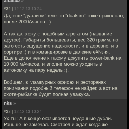
alias35
»
#32 |
12.12.13 10:24
Да, еще "дуализм" вместо "dualsim" тоже прикололо,
после 2000Ачасов. :)
А так да, хожу с подобным агрегатом (название
другое). Габариты большеваты, вес 320 грамм, но
зато есть ощущение надежности, и в деревне, и в
сортире :) и в командировке в далекие е#№ня.
Еще в дополнение к такому докупить power-bank на
10 000 мАчасов, и вполне можно уходить в
автономку на пару недель :).
Вобщем, в гламкурных офисах и ресторанах
понимания подобный телефон не найдет, а вот на
охоте-рыбалке будет полная уважуха.
nks
»
#33 |
12.12.13 10:24
Ух ты! А в конце оказывается неудачные дубли.
Раньше не замечал. Смотрел и ждал когда же