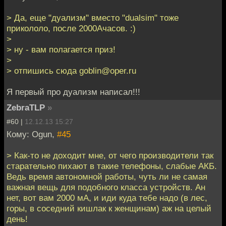
> Да, еще "дуализм" вместо "dualsim" тоже
прикололо, после 2000Ачасов. :)
>
> ну - вам полагается приз!
>
> отпишись сюда goblin@oper.ru
Я первый про дуализм написал!!!
ZebraTLP
»
#60 |
12.12.13 15:27
Кому: Ogun,
#45
> Как-то не доходит мне, от чего производители так
старательно пихают в такие телефоны, слабые АКБ.
Ведь время автономной работы, чуть ли не самая
важная вещь для подобного класса устройств. Ан
нет, вот вам 2000 мА, и иди куда тебе надо (в лес,
горы, в соседний кишлак к женщинам) аж на целый
день!