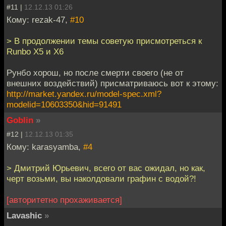
#11 |
12.12.13 01:26
Кому: rezak-47,
#10
> В продолжении темы советую присмотреться к
Runbo X5 и X6
Рунбо хорош, но после смерти своего (не от
внешних воздействий) присматриваюсь вот к этому:
http://market.yandex.ru/model-spec.xml?
modelid=10603350&hid=91491
Goblin
»
#12 |
12.12.13 01:35
Кому: karasyamba,
#4
> Дмитрий Юрьевич, всего от вас ожидал, но как,
черт возьми, вы наколдовали графин с водой?!
[авторитетно прохаживается]
Lavashic
»