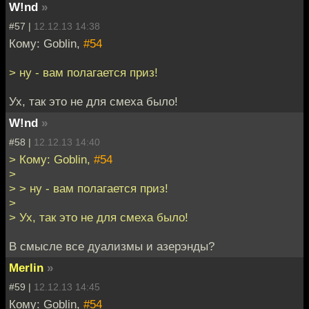
W!nd
»
#57 |
12.12.13 14:38
Кому: Goblin,
#54
> ну - вам полагается приз!
Ух, так это не для смеха было!
W!nd
»
#58 |
12.12.13 14:40
> Кому: Goblin,
#54
>
> > ну - вам полагается приз!
>
> Ух, так это не для смеха было!
В смысле все дуализмы и азерэнды?
Merlin
»
#59 |
12.12.13 14:45
Кому: Goblin,
#54