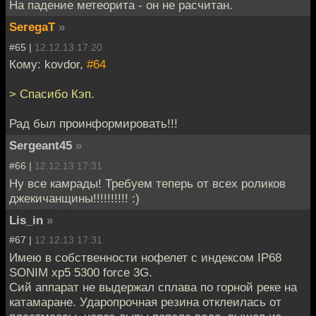
На падение метеорита - он не расчитан.
SeregaT
»
#65 |
12.12.13 17:20
Кому: kovdor,
#64
> Спасибо Кэп.
Рад был проинформировать!!!
Sergeant45
»
#66 |
12.12.13 17:31
Ну все камрады! Требуем теперь от всех роликов
джекичанщины!!!!!!!!!! :)
Lis_in
»
#67 |
12.12.13 17:31
Имею в собственности нофелет с индексом IP68
SONIM xp5 5300 force 3G.
Сий аппарат не выдержал сплава по горной реке на
катамаране. Ударопрочная резина отклеилась от