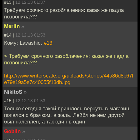
#13 |
12.12.13 01:37
Требуем срочного разоблачения: какая же падла
позвонила?!?
Merlin
»
#14 |
12.12.13 01:53
Кому: Lavashic,
#13
> Требуем срочного разоблачения: какая же падла
позвонила?!?
http://www.writerscafe.org/uploads/stories/44a86d8b67f
e79e19a5e7c40055f13db.jpg
NikitoS
»
#15 |
12.12.13 01:53
Только сегодня такой пришлось вернуть в магазин,
попался с брачком, а жаль. Лейбл не нем другой
был налеплен, а так один в один
Goblin
»