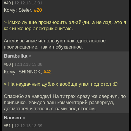
#49 |
12.12.13 13:31
Кому: Steler,
#20
> Имхо лучше произносить эл-эй-ди, а не лэд, это я
как инженер-электрик считаю.
Англоязычные используют как односложное
произношение, так и побуквенное.
Barabulka
»
#50 |
12.12.13 13:38
Кому: SHINNOK,
#42
> На неудачных дублях вообще упал под стол :D
Спасибо за наводку! На титрах сразу же свернул, по
привычке. Увидев ваш комментарий развернул,
досмотрел и теперь с вами под столом.
Nansen
»
#51 |
12.12.13 13:39