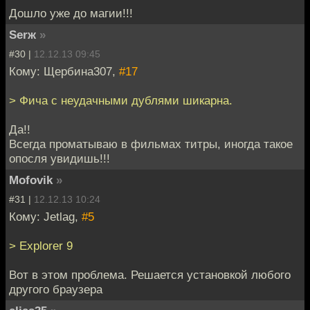
Дошло уже до магии!!!
Serж
»
#30 |
12.12.13 09:45
Кому: Щербина307,
#17
> Фича с неудачными дублями шикарна.
Да!!
Всегда проматываю в фильмах титры, иногда такое
опосля увидишь!!!
Mofovik
»
#31 |
12.12.13 10:24
Кому: Jetlag,
#5
> Explorer 9
Вот в этом проблема. Решается установкой любого
другого браузера