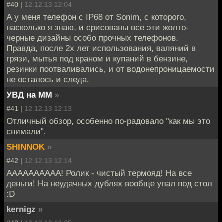
#40 |
12.12.13 12:04
А у меня телефон с IP68 от Sonim, с которого,
насколько я знаю, и срисованы все эти жолто-
черные дизайны особо прочных телефонов.
Правда, после 2х лет использования, валяний в
грязи, мытья под краном и купаний в бензине,
резинки поотваливались, и от водонепроницаемости
не осталось и следа.
УВД на ММ
»
#41 |
12.12.13 12:13
Отличный обзор, особенно по-радовало "как мы это
снимали".
SHINNOK
»
#42 |
12.12.13 12:14
АААААААААА! Ролик - чистый термояд! На все
деньги! На неудачных дублях вообще упал под стол
:D
kernigz
»