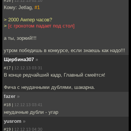
#16 |
12.12.13 02:10
Кому: Jetlag,
#1
> 2000 Ампер часов?
>
[с грохотом падает под стол]
а ты, зоркий!!!
утром победишь в конкурсе, если знаешь как надо!!!
Щербина307
»
#17 |
12.12.13 03:31
В конце редчайший кадр, Главный смеётся!
Фича с неудачными дублями, шакарна.
fazer
»
#18 |
12.12.13 03:41
неудачные дубли - угар
yusrom
»
#19 |
12.12.13 04:30