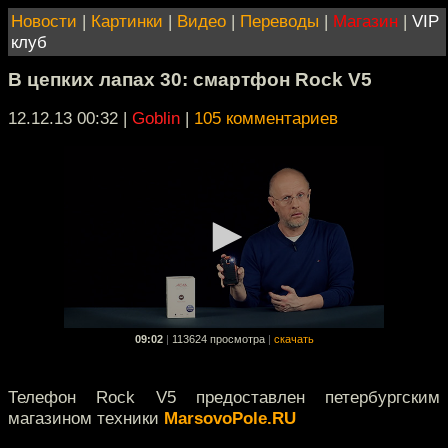
Новости
|
Картинки
|
Видео
|
Переводы
|
Магазин
|
VIP
клуб
В цепких лапах 30: смартфон Rock V5
12.12.13 00:32
|
Goblin
|
105 комментариев
09:02
|
113624 просмотра
|
скачать
Телефон Rock V5 предоставлен петербургским
магазином техники
MarsovoPole.RU