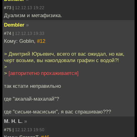
#73 |
12.12.13 19:22
Дуализм и метафизика.
Dembler
»
#74 |
12.12.13 19:33
Кому: Goblin,
#12
> Дмитрий Юрьевич, всего от вас ожидал, но как,
черт возьми, вы наколдовали графин с водой?!
>
>
[авторитетно прохаживается]
так кстати неправильно
где "ахалай-махалай"?
где "сиськи-масиськи", я вас спрашиваю???
M. H. L.
»
#75 |
12.12.13 19:50