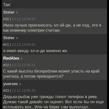
Так!
Steler
»
#20 |
12.12.13 04:33
Имхо лучше произносить эл-эй-ди, а не лэд, это я
как инженер-электрик считаю.
Steler
»
#21 |
12.12.13 04:41
я имел ввиду эл-и-ди конечно же.
RedAlex
»
#22 |
12.12.13 05:22
С какой высоты безпроблем может упасть на край
унитаза, а потом приводнится?
yusrom
»
#23 |
12.12.13 05:23
Дядька-рыбак уже трижды топил телефон в реке.
Думаю такой девайс он оценит. Вот если бы он еще
всплывать мог.. Или на берег сам выползал..