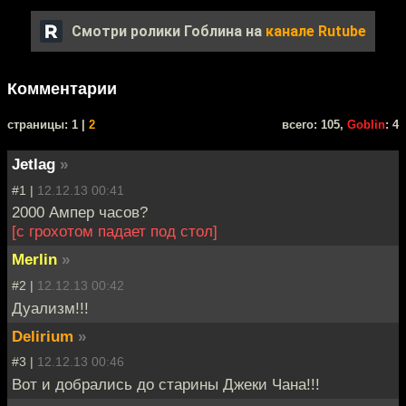
Смотри ролики Гоблина на
канале Rutube
Комментарии
cтраницы: 1 |
2
всего: 105,
Goblin
: 4
Jetlag
»
#1 |
12.12.13 00:41
2000 Ампер часов?
[с грохотом падает под стол]
Merlin
»
#2 |
12.12.13 00:42
Дуализм!!!
Delirium
»
#3 |
12.12.13 00:46
Вот и добрались до старины Джеки Чана!!!