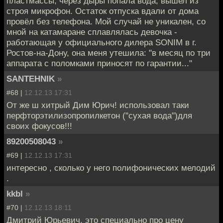
пластмассы, через дыры попала вода, вышел из
строя микрофон. Остаток отпуска вдали от дома
провёл без телефона. Мой случай не уникален, со
мной на катамаране сплавлялась девочка -
работающая у официального дилера SONIM в г.
Ростов-на-Дону, она меня утешила: "в месяц по три
аппарата с поломками приносят по гарантии..."
SANTEHNIK
»
#68 |
12.12.13 17:31
От же ш хитрый Дим Юрич! использовал таки
перфторэтилизопропилкетон ("сухая вода")для
своих фокусов!!!
89200508043
»
#69 |
12.12.13 17:31
интересно , сколько у него полифонических мелодий
.
kkbl
»
#70 |
12.12.13 18:11
Дмитрий Юрьевич, это специально про цену