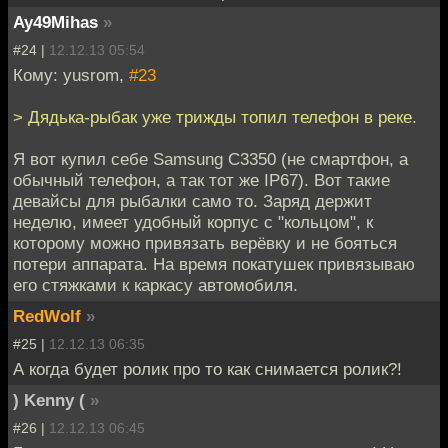
Ay49Mihas
»
#24 |
12.12.13 05:54
Кому: yusrom,
#23
> Дядька-рыбак уже трижды топил телефон в реке.
Я вот купил себе Samsung C3350 (не смартфон, а
обычный телефон, а так тот же IP67). Вот такие
девайсы для рыбалки само то. Заряд держит
неделю, имеет удобный корпус с "кольцом", к
которому можно привязать верёвку и не бояться
потери аппарата. На время покатушек привязываю
его стяжками к каркасу автомобиля.
RedWolf
»
#25 |
12.12.13 06:35
А когда будет ролик про то как снимается ролик?!
) Kenny (
»
#26 |
12.12.13 06:45