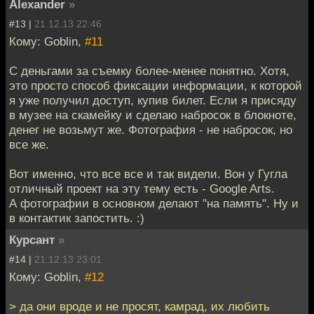
Alexander
»
#13 |
21.12.13 22:46
Кому: Goblin,
#11
С деньгами за съемку более-менее понятно. Хотя,
это просто способ фиксации информации, к которой
я уже получил доступ, купив билет. Если я присяду
в музее на скамейку и сделаю набросок в блокноте,
денег не возьмут же. Фотография - не набросок, но
все же.
Вот именно, что все все и так видели. Вон у Гугла
отличный проект на эту тему есть - Google Arts.
А фотографии в основном делают "на память". Ну и
в контактик запостить. :)
Курсант
»
#14 |
21.12.13 23:01
Кому: Goblin,
#12
> да они вроде и не просят, камрад, их любить