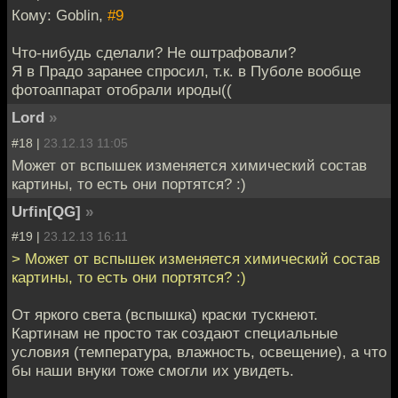
Кому: Goblin,
#9
Что-нибудь сделали? Не оштрафовали?
Я в Прадо заранее спросил, т.к. в Пуболе вообще
фотоаппарат отобрали ироды((
Lord
»
#18 |
23.12.13 11:05
Может от вспышек изменяется химический состав
картины, то есть они портятся? :)
Urfin[QG]
»
#19 |
23.12.13 16:11
> Может от вспышек изменяется химический состав
картины, то есть они портятся? :)
От яркого света (вспышка) краски тускнеют.
Картинам не просто так создают специальные
условия (температура, влажность, освещение), а что
бы наши внуки тоже смогли их увидеть.