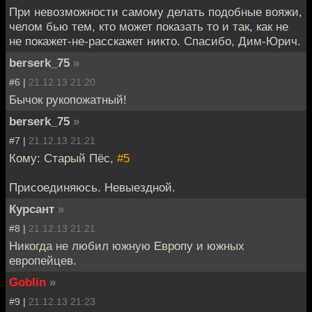
При невозможности самому делать подобные вояжи,
челом бью тем, кто может показать то и так, как не
не покажет-не-расскажет никто. Спасибо, Дим-Юрич.
berserk_75
»
#6 |
21.12.13 21:20
Бычок рукопожатный!
berserk_75
»
#7 |
21.12.13 21:21
Кому: Старый Пёс,
#5
Присоединяюсь. Невыездной.
Курсант
»
#8 |
21.12.13 21:21
Никогда не любил южную Европу и южных
европейцев.
Goblin
»
#9 |
21.12.13 21:23