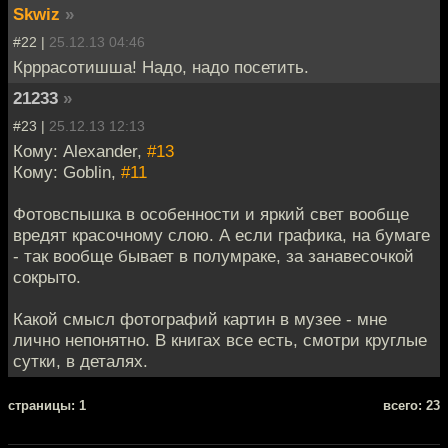
Skwiz
»
#22 |
25.12.13 04:46
Крррасотишша! Надо, надо посетить.
21233
»
#23 |
25.12.13 12:13
Кому: Alexander,
#13
Кому: Goblin,
#11
Фотовспышка в особенности и яркий свет вообще
вредят красочному слою. А если графика, на бумаге
- так вообще бывает в полумраке, за занавесочкой
сокрыто.
Какой смысл фотографий картин в музее - мне
лично непонятно. В книгах все есть, смотри круглые
сутки, в деталях.
cтраницы: 1
всего: 23