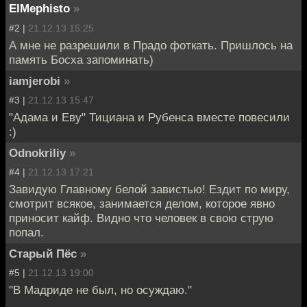
ElMephisto
»
#2 |
21.12.13 15:25
А мне не разрешили в Прадо фоткать. Пришлось на
память Босха запоминать)
iamjerobi
»
#3 |
21.12.13 15:47
"Адама и Еву" Тициана и Рубенса вместе повесили
:)
Odnokriliy
»
#4 |
21.12.13 17:21
Завидую Главному белой завистью! Ездит по миру,
смотрит всякое, занимается делом, которое явно
приносит кайф. Видно что человек в свою струю
попал.
Старый Пёс
»
#5 |
21.12.13 19:00
"В Мадриде не был, но осуждаю."