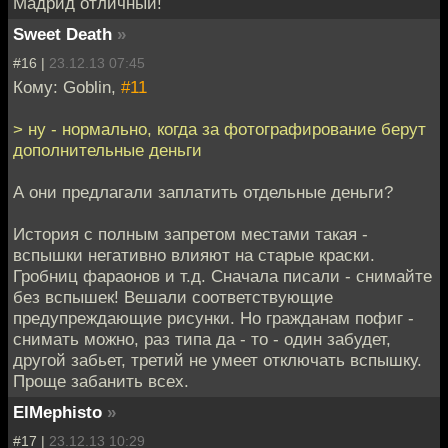
Мадрид отличный!
Sweet Death
»
#16 |
23.12.13 07:45
Кому: Goblin,
#11
> ну - нормально, когда за фотографирование берут
дополнительные деньги
А они предлагали заплатить отдельные деньги?
История с полным запретом местами такая -
вспышки негативно влияют на старые краски.
Гробниц фараонов и т.д. Сначала писали - снимайте
без вспышек! Вешали соответствующие
предупреждающие рисунки. Но гражданам пофиг -
снимать можно, раз типа да - то - один забудет,
другой забьет, третий не умеет отключать вспышку.
Проще забанить всех.
ElMephisto
»
#17 |
23.12.13 10:29