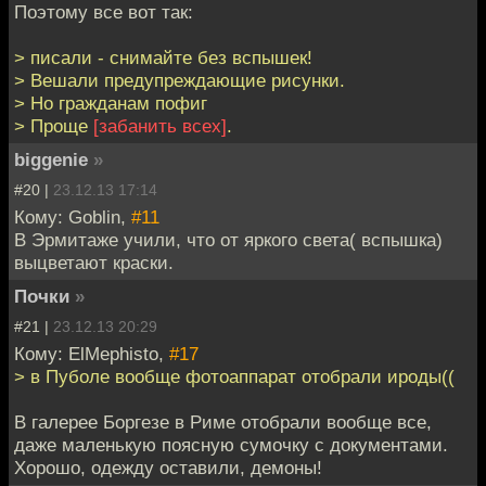
Поэтому все вот так:
> писали - снимайте без вспышек!
> Вешали предупреждающие рисунки.
> Но гражданам пофиг
> Проще
[забанить всех]
.
biggenie
»
#20 |
23.12.13 17:14
Кому: Goblin,
#11
В Эрмитаже учили, что от яркого света( вспышка)
выцветают краски.
Почки
»
#21 |
23.12.13 20:29
Кому: ElMephisto,
#17
> в Пуболе вообще фотоаппарат отобрали ироды((
В галерее Боргезе в Риме отобрали вообще все,
даже маленькую поясную сумочку с документами.
Хорошо, одежду оставили, демоны!