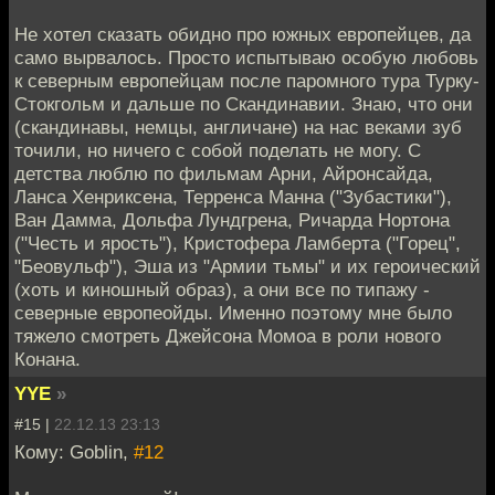
Не хотел сказать обидно про южных европейцев, да
само вырвалось. Просто испытываю особую любовь
к северным европейцам после паромного тура Турку-
Стокгольм и дальше по Скандинавии. Знаю, что они
(скандинавы, немцы, англичане) на нас веками зуб
точили, но ничего с собой поделать не могу. С
детства люблю по фильмам Арни, Айронсайда,
Ланса Хенриксена, Терренса Манна ("Зубастики"),
Ван Дамма, Дольфа Лундгрена, Ричарда Нортона
("Честь и ярость"), Кристофера Ламберта ("Горец",
"Беовульф"), Эша из "Армии тьмы" и их героический
(хоть и киношный образ), а они все по типажу -
северные европеойды. Именно поэтому мне было
тяжело смотреть Джейсона Момоа в роли нового
Конана.
YYE
»
#15 |
22.12.13 23:13
Кому: Goblin,
#12