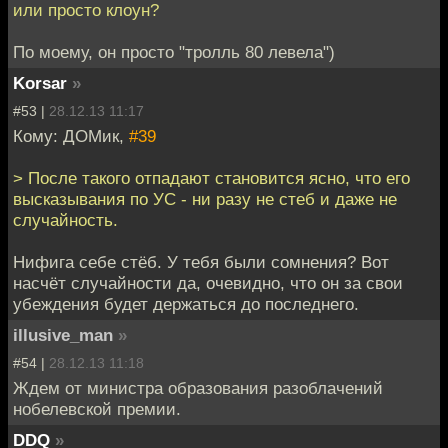
или просто клоун?
По моему, он просто "тролль 80 левела")
Korsar
»
#53 |
28.12.13 11:17
Кому: ДОМик,
#39
> После такого отпадают становится ясно, что его
высказывания по УС - ни разу не стеб и даже не
случайность.
Нифига себе стёб. У тебя были сомнения? Вот
насчёт случайности да, очевидно, что он за свои
убеждения будет держаться до последнего.
illusive_man
»
#54 |
28.12.13 11:18
Ждем от министра образования разоблачений
нобелевской премии.
DDQ
»