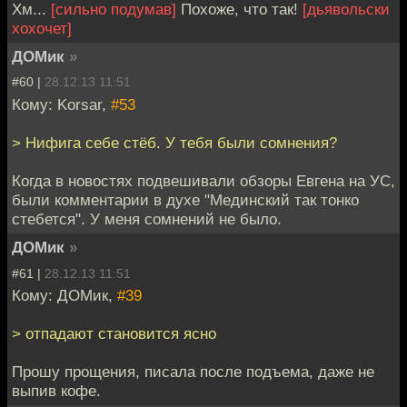
Хм...
[сильно подумав]
Похоже, что так!
[дьявольски
хохочет]
ДОМик
»
#60 |
28.12.13 11:51
Кому: Korsar,
#53
> Нифига себе стёб. У тебя были сомнения?
Когда в новостях подвешивали обзоры Евгена на УС,
были комментарии в духе "Мединский так тонко
стебется". У меня сомнений не было.
ДОМик
»
#61 |
28.12.13 11:51
Кому: ДОМик,
#39
> отпадают становится ясно
Прошу прощения, писала после подъема, даже не
выпив кофе.