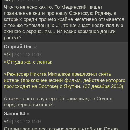
Что-то не ясно как то. То Мединский пишет
правильные книги про нашу Советскую Родину, в
которых среди прочего крайне негативно отзывается
о тех же "Утомленных...", то начинает нести полную
ахинею с экрана. Хм... Из каких карманов деньги
растут?
Старый Пёс
»
#48 |
28.12.13 11:16
>Оттуда же, с ленты:
>Режиссер Никита Михалков предложил снять
истерн (приключенческий фильм, действие которого
происходит на Востоке) о Якутии. (27 декабря 2013)
А также снять саузтерн об олимпиаде в Сочи и
нордстерн о викингах.
Samuil84
»
#49 |
28.12.13 11:16
Сталинград не достаточно хорош чтобы на Оскар