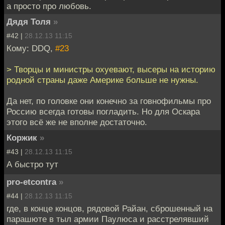
а просто про любовь.
Дядя Толя
»
#42 |
28.12.13 11:15
Кому: DDQ,
#23
> Творцы и министры охуевают, высеры на историю
родной страны даже Америке больше не нужны.
Да нет, по головке они конечно за говнофильмы про
Россию всегда готовы погладить. Но для Оскара
этого всё же не вполне достаточно.
Коржик
»
#43 |
28.12.13 11:15
А быстро тут
pro-etcontra
»
#44 |
28.12.13 11:15
где, в конце концов, рядовой Райан, сброшенный на
парашюте в тыл армии Паулюса и расстрелявший