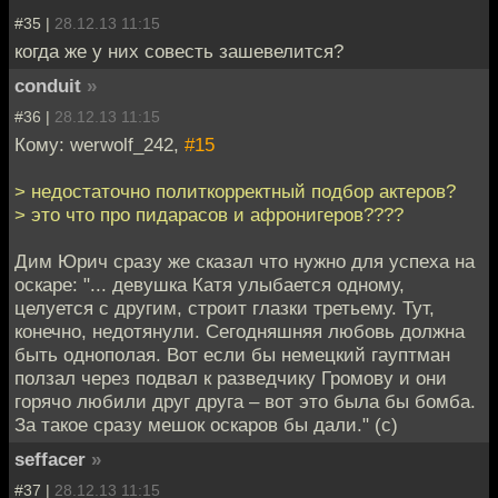
#35 |
28.12.13 11:15
когда же у них совесть зашевелится?
conduit
»
#36 |
28.12.13 11:15
Кому: werwolf_242,
#15
> недостаточно политкорректный подбор актеров?
> это что про пидарасов и афронигеров????
Дим Юрич сразу же сказал что нужно для успеха на
оскаре: "... девушка Катя улыбается одному,
целуется с другим, строит глазки третьему. Тут,
конечно, недотянули. Сегодняшняя любовь должна
быть однополая. Вот если бы немецкий гауптман
ползал через подвал к разведчику Громову и они
горячо любили друг друга – вот это была бы бомба.
За такое сразу мешок оскаров бы дали." (с)
seffacer
»
#37 |
28.12.13 11:15