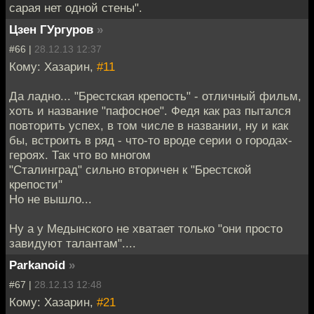
сарая нет одной стены".
Цзен ГУргуров
»
#66 |
28.12.13 12:37
Кому: Хазарин,
#11
Да ладно... "Брестская крепость" - отличный фильм,
хоть и название "пафосное". Федя как раз пытался
повторить успех, в том числе в названии, ну и как
бы, встроить в ряд - что-то вроде серии о городах-
героях. Так что во многом
"Сталинград" сильно вторичен к "Брестской
крепости"
Но не вышло...
Ну а у Медынского не хватает только "они просто
завидуют талантам"....
Parkanoid
»
#67 |
28.12.13 12:48
Кому: Хазарин,
#21