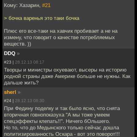
Кому: Хазарин,
#21
> бочка варенья это таки бочка
Плюс его все-таки на хавчик пробивает а не на
измену, что говорит о качестве потребляемых
веществ. ))
DDQ
»
#23 |
28.12.13 08:17
Творцы и министры охуевают, высеры на историю
родной страны даже Америке больше не нужны. Как
дальше жить?
sherl
»
#24 |
28.12.13 08:30
При Федину поделку и так было ясно, что снята
вторичная говнопоказуха "А мы тоже умеем
спецэффекты клепать!!". Ничего бОльшего.
Но то, что до Медынского только сейчас дошла
политизированность Оскара - вот это поворот!!!