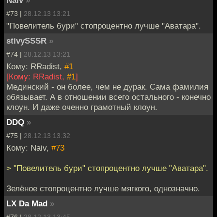
Naiv
»
#73 |
28.12.13 13:21
"Повелитель бури" стопроцентно лучше "Аватара".
stivySSSR
»
#74 |
28.12.13 13:21
Кому: RRadist,
#1
[Кому: RRadist,
#1
]
Мединский - он более, чем не дурак. Сама фамилия
обязывает. А в отношении всего остального - конечно
клоун. И даже оченно грамотный клоун.
DDQ
»
#75 |
28.12.13 13:32
Кому: Naiv,
#73
> "Повелитель бури" стопроцентно лучше "Аватара".
Зелёное стопроцентно лучше мягкого, однозначно.
LX Da Mad
»