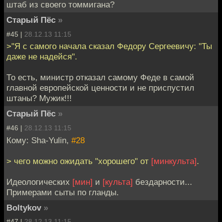
штаб из своего томмигана?
Старый Пёс
»
#45 |
28.12.13 11:15
>"Я с самого начала сказал Федору Сергеевичу: "Ты
даже не надейся".
То есть, министр отказал самому Феде в самой
главной европейской ценности и не приспустил
штаны? Мужик!!!
Старый Пёс
»
#46 |
28.12.13 11:15
Кому: Sha-Yulin,
#28
> чего можно ожидать "хорошего" от
[минкульта]
.
Идеологических
[мин]
и
[культа]
бездарности...
Примерами сыты по гланды.
Boltykov
»
#47 |
28.12.13 11:15