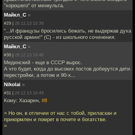
"хорошего" от минкульта.
Майкл_С
»
#29 |
28.12.13 10:39
"...И французы бросились бежать, не выдержав духа
русской армии!" (С) - из школьного сочинения.
Майкл_С
»
#30 |
28.12.13 10:46
Мединский - еще в СССР вырос.
А что будет, когда до высоких постов доберутся дети
перестройки, а потом и 90-х...
Nikolai
»
#31 |
28.12.13 10:49
Кому: Хазарин,
#8
> Но он, в отличии от нас с тобой, приласкан и
прикормлен и помрет в почете и богатстве.
>