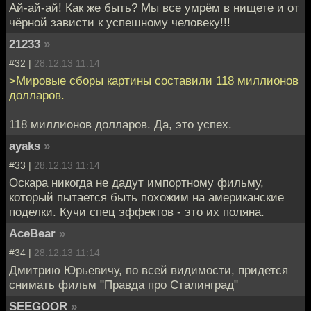
Ай-ай-ай! Как же быть? Мы все умрём в нищете и от
чёрной зависти к успешному человеку!!!
21233
»
#32 |
28.12.13 11:14
>Мировые сборы картины составили 118 миллионов
долларов.
118 миллионов долларов. Да, это успех.
ayaks
»
#33 |
28.12.13 11:14
Оскара никогда не дадут импортному фильму,
который пытается быть похожим на американские
поделки. Кучи спец эффектов - это их поляна.
AceBear
»
#34 |
28.12.13 11:14
Дмитрию Юрьевичу, по всей видимости, придется
снимать фильм "Правда про Сталинград"
SEEGOOR
»