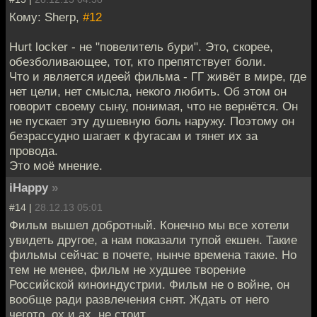
Кому: Sherp,
#12
Hurt locker - не "повелитель бури". Это, скорее,
обезболивающее, тот, кто препятствует боли.
Что и является идеей фильма - ГГ живёт в мире, где
нет цели, нет смысла, некого любить. Об этом он
говорит своему сыну, понимая, что не вернётся. Он
не пускает эту душевную боль наружу. Поэтому он
безрассудно шагает к фугасам и тянет их за
провода.
Это моё мнение.
iHappy
»
#14 |
28.12.13 05:01
Фильм вышел добротный. Конечно мы все хотели
увидеть другое, а нам показали тупой екшен. Такие
фильмы сейчас в почете, нынче времена такие. Но
тем не менее, фильм не худшее творение
Российской киноиндустрии. Фильм не о войне, он
вообще ради развлечения снят. Ждать от него
чегото, ох и ах, не стоит.