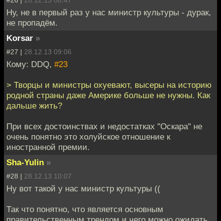
Ну, не в первый раз у нас министр культуры - дурак,
не пропадём.
Korsar
»
#27 |
28.12.13 09:06
Кому: DDQ,
#23
> Творцы и министры охуевают, высеры на историю
родной страны даже Америке больше не нужны. Как
дальше жить?
При всех достоинствах и недостатках "Оскара" не
очень понятно это холуйское отношение к
иностранной премии.
Sha-Yulin
»
#28 |
28.12.13 10:07
Ну вот такой у нас министр культуры ((
Так что понятно, что является основным
правительственным трендом и чего можно ожидать