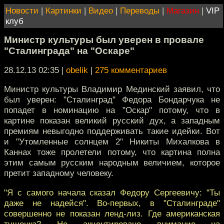
Новости
|
Картинки
|
Видео
|
Переводы
|
Магазин
|
VIP
клуб
Министр культуры был уверен в провале
"Сталинграда" на "Оскаре"
28.12.13 02:35
|
obelik
|
275 комментариев
Министр культуры Владимир Мединский заявил, что
был уверен: "Сталинград" Федора Бондарчука не
попадет в номинацию на "Оскар" потому, что в
картине показан великий русский дух, а западным
премиям невыгодно поддерживать такие идейки. Вот
и "Утомленные солнцем 2" Никиты Михалкова в
Каннах тоже пролетели потому, что картина полна
этим самым русским народным величием, которое
претит западному человеку.
"Я с самого начала сказал Федору Сергеевичу: "Ты
даже не надейся". Во-первых, в "Сталинграде"
совершенно не показан ленд-лиз. Где американская
тушенка? Не акцентировано внимание на