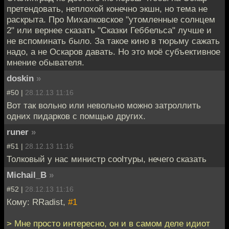
претендовать, неплохой конечно экшн, но тема не
раскрыта. Про Михалковское "утомленные солнцем
2" или вернее сказать "Сказки Геббельса" лучше и
не вспоминать было. За такое кино в тюрьму сажать
надо, а не Оскаров давать. Но это моё субъективное
мнение обывателя.
doskin
»
#50 |
28.12.13 11:16
Вот так вольно или невольно можно затроллить
одних пидарков с помщью других.
runer
»
#51 |
28.12.13 11:16
Толковый у нас министр coolтуры, нечего сказать
Michail_B
»
#52 |
28.12.13 11:16
Кому: RRadist,
#1
> Мне просто интересно, он и в самом деле идиот