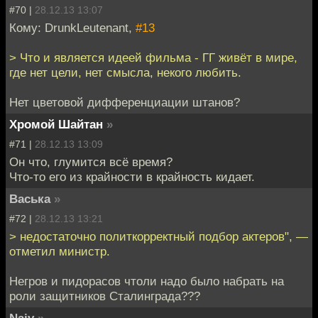
#70 |
28.12.13 13:07
Кому: DrunkLeutenant,
#13
> Что и является идеей фильма - ГГ живёт в мире,
где нет цели, нет смысла, некого любить.
Нет цветовой дифференциации штанов?
Хромой Шайтан
»
#71 |
28.12.13 13:09
Он что, глумится всё время?
Что-то его из крайности в крайность кидает.
Васька
»
#72 |
28.12.13 13:21
> недостаточно политкорректный подбор актеров", —
отметил министр.
Негров и пидорасов чтоли надо было набрать на
роли защитников Сталинграда???