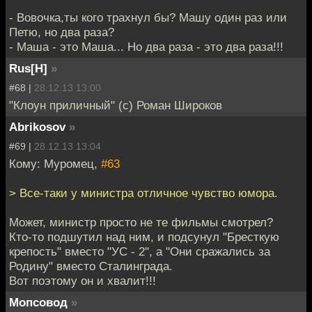
- Вовочка,ты кого трахнул бы? Машу один раз или
Петю, но два раза?
- Маша - это Маша... Но два раза - это два раза!!!
Rus[H]
»
#68 |
28.12.13 13:00
"Клоун приличный" (с) Роман Широков
Abrikosov
»
#69 |
28.12.13 13:04
Кому: Муромец,
#63
> Все-таки у министра отличное чувство юмора.
Может, министр просто не те фильмы смотрел?
Кто-то подшутил над ним, и подсунул "Бресткую
крепость" вместо "УС - 2", а "Они сражались за
Родину" вместо Сталинграда.
Вот поэтому он и хвалит!!!
Мопсовод
»