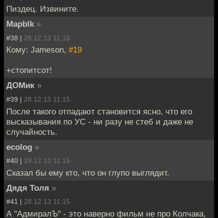
Пиздец. Извините.
Mapblk
»
#38 |
28.12.13 11:15
Кому: Jameson,
#19
+стопитсот!
ДОМик
»
#39 |
28.12.13 11:15
После такого отпадают становится ясно, что его
высказывания по УС - ни разу не стеб и даже не
случайность.
ecolog
»
#40 |
28.12.13 11:15
Сказал бы ему кто, что он глупо выглядит.
Дядя Толя
»
#41 |
28.12.13 11:15
А "АдмиралЪ" - это наверно фильм не про Колчака,