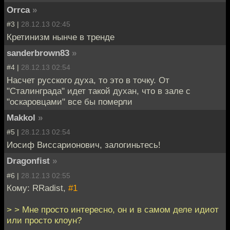
Orrca
»
#3 |
28.12.13 02:45
Кретинизм нынче в тренде
sanderbrown83
»
#4 |
28.12.13 02:54
Насчет русского духа, то это в точку. От
"Сталинграда" идет такой духан, что в зале с
"оскаровцами" все бы померли
Makkol
»
#5 |
28.12.13 02:54
Иосиф Виссарионович, залогиньтесь!
Dragonfist
»
#6 |
28.12.13 02:55
Кому: RRadist,
#1
> > Мне просто интересно, он и в самом деле идиот
или просто клоун?