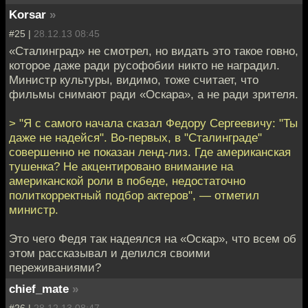
Korsar
»
#25 |
28.12.13 08:45
«Сталинград» не смотрел, но видать это такое говно,
которое даже ради русофобии никто не наградил.
Министр культуры, видимо, тоже считает, что
фильмы снимают ради «Оскара», а не ради зрителя.
> "Я с самого начала сказал Федору Сергеевичу: "Ты
даже не надейся". Во-первых, в "Сталинграде"
совершенно не показан ленд-лиз. Где американская
тушенка? Не акцентировано внимание на
американской роли в победе, недостаточно
политкорректный подбор актеров", — отметил
министр.
Это чего Федя так надеялся на «Оскар», что всем об
этом рассказывал и делился своими
переживаниями?
chief_mate
»
#26 |
28.12.13 08:47