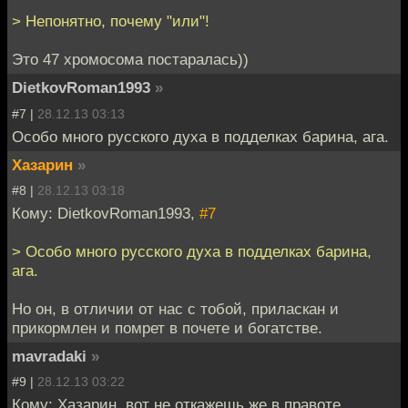
> Непонятно, почему "или"!
Это 47 хромосома постаралась))
DietkovRoman1993
»
#7 |
28.12.13 03:13
Особо много русского духа в подделках барина, ага.
Хазарин
»
#8 |
28.12.13 03:18
Кому: DietkovRoman1993,
#7
> Особо много русского духа в подделках барина,
ага.
Но он, в отличии от нас с тобой, приласкан и
прикормлен и помрет в почете и богатстве.
mavradaki
»
#9 |
28.12.13 03:22
Кому: Хазарин, вот не откажешь же в правоте