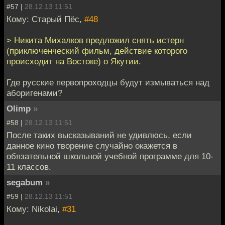
#57 |
28.12.13 11:51
Кому: Старый Пёс,
#48
> Никита Михалков предложил снять истерн
(приключенческий фильм, действие которого
происходит на Востоке) о Якутии.
Где русские первопроходцы будут измываться над
аборигенами?
Olimp
»
#58 |
28.12.13 11:51
После таких высказываний не удивлюсь, если
данное кино творение случайно окажется в
обязательной школьной учебной программе для 10-
11 классов.
segabum
»
#59 |
28.12.13 11:51
Кому: Nikolai,
#31