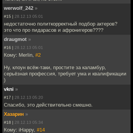
werwolf_242
»
#15 |
28.12.13 05:01
недостаточно политкорректный подбор актеров?
это что про пидарасов и афронигеров????
draugmot
»
#16 |
28.12.13 05:01
Кому: Merlin,
#2
Ну, клоун всёж-таки, простите за каламбур,
серьёзная профессия, требует ума и квалификации
)
vkni
»
#17 |
28.12.13 05:20
Спасибо, это действительно смешно.
Хазарин
»
#18 |
28.12.13 05:34
Кому: iHappy,
#14