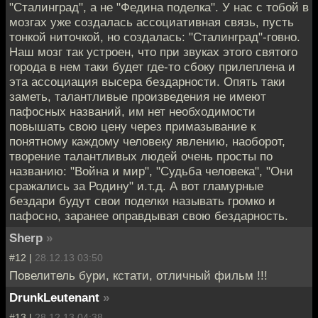
"Сталинград", а не "Федина поделка". У нас с тобой в
мозгах уже создалась ассоциативная связь, пусть
тонкой ниточкой, но создалась: "Сталинград"-говно.
Наш мозг так устроен, что при звуках этого святого
города в нем таки будет где-то сбоку прилеплена и
эта ассоциация высера бездарности. Опять таки
заметь, талантливые произведения не имеют
пафосных названий, им нет необходимости
повышать свою цену через примазывание к
понятному каждому человеку явлению, наоборот,
творение талантливых людей очень просты по
названию: "Война и мир", "Судьба человека", "Они
сражались за Родину" и.т.д. А вот гламурные
бездари будут свои поделки называть громко и
пафосно, заранее оправдывая свою бездарность.
Sherp
»
#12 |
28.12.13 03:50
Повелитель бури, кстати, отличный фильм !!!
DrunkLeutenant
»
#13 |
28.12.13 04:38