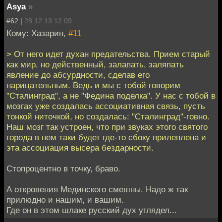
Asya
»
#62 |
28.12.13 12:09
Кому: Хазарин,
#11
> От него идет духан предательства. Прием старый
как мир, но действенный, залапать, заляпать
явление до абсурдности, сделав его
нарицательным. Ведь и мы с тобой говорим
"Сталинград", а не "Федина поделка". У нас с тобой в
мозгах уже создалась ассоциативная связь, пусть
тонкой ниточкой, но создалась: "Сталинград"-говно.
Наш мозг так устроен, что при звуках этого святого
города в нем таки будет где-то сбоку прилеплена и
эта ассоциация высера бездарности.
Стопроцентно в точку, браво.
А откровения Мединского смешны. Надо ж так
прилюдно и нашим, и вашим.
Где он в этом шлаке русский дух углядел...