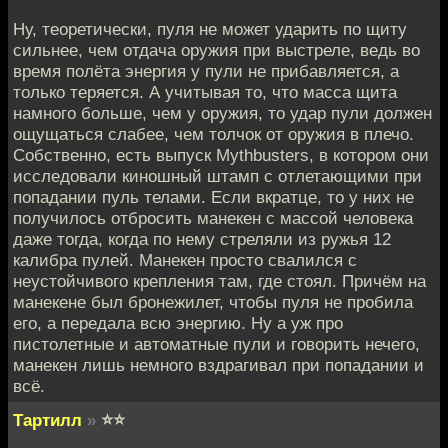
Ну, теоретически, пуля не может ударить по щиту
сильнее, чем отдача оружия при выстреле, ведь во
время полёта энергия у пули не прибавляется, а
только теряется. А учитывая то, что масса щита
намного больше, чем у оружия, то удар пули должен
ощущаться слабее, чем толчок от оружия в плечо.
Собственно, есть выпуск Mythbusters, в котором они
исследовали киношный штамп с отлетающими при
попадании пуль телами. Если вкратце, то у них не
получилось отбросить манекен с массой человека
даже тогда, когда по нему стреляли из ружья 12
калибра пулей. Манекен просто свалился с
неустойчивого крепления там, где стоял. Причём на
манекене был бронежилет, чтобы пуля не пробила
его, а передала всю энергию. Ну а уж про
пистолетные и автоматные пули и говорить нечего,
манекен лишь немного вздрагивал при попадании и
всё.
Тартилл
»
⭐⭐