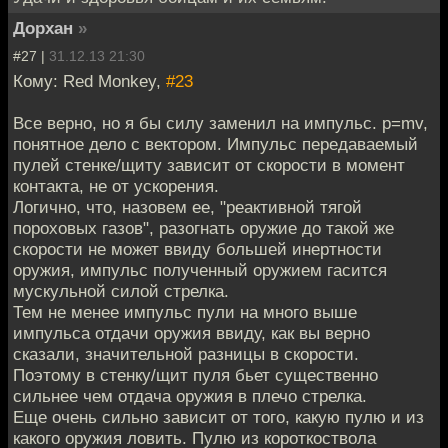
Дорхан
»
#27 |
31.12.13 21:30
Кому: Red Monkey,
#23
Все верно, но я бы силу заменил на импульс. p=mv,
понятное дело с вектором. Импульс передаваемый
пулей стенке/щиту зависит от скорости в момент
контакта, не от ускорения.
Логично, что, назовем ее, "реактивной тягой
пороховых газов", разогнать оружие до такой же
скорости не может ввиду большей инертности
оружия, импульс полученный оружием гасится
мускульной силой стрелка.
Тем не менее импульс пули на много выше
импульса отдачи оружия ввиду, как вы верно
сказали, значительной разницы в скорости.
Поэтому в стенку/щит пуля бьет существенно
сильнее чем отдача оружия в плечо стрелка.
Еще очень сильно зависит от того, какую пулю и из
какого оружия ловить. Пулю из короткоствола