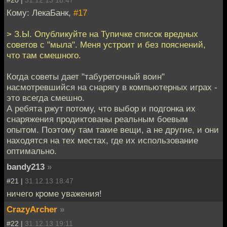
Кому: ЛекаБанк,
#17
> З.Ы. Опубликуйте на Тупичке список вредных
советов с "мыла". Меня устроит и без пояснений,
что там смешного.
Когда советы дает "табуреточный воин"
насмотревшийся на снарягу в компьютерных играх -
это всегда смешно.
А ребята ржут потому, что выбор и подгонка их
снаряжения продиктованы реальным боевым
опытом. Поэтому там такие вещи, а не другие, и они
находятся на тех местах, где их использование
оптимально.
bandy213
»
#21 |
31.12.13 18:47
ничего кроме уважения!
CrazyArcher
»
#22 |
31.12.13 19:11