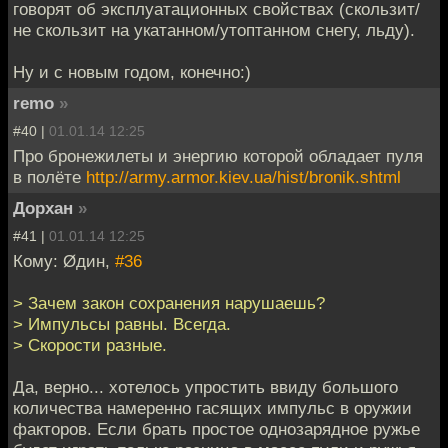
говорят об эксплуатационных свойствах (скользит/
не скользит на укатанном/утоптанном снегу, льду).
Ну и с новым годом, конечно:)
remo
»
#40 |
01.01.14 12:25
Про бронежилеты и энергию которой обладает пуля
в полёте
http://army.armor.kiev.ua/hist/bronik.shtml
Дорхан
»
#41 |
01.01.14 12:25
Кому: Øдин,
#36
> Зачем закон сохранения нарушаешь?
> Импульсы равны. Всегда.
> Скорости разные.
Да, верно... хотелось упростить ввиду большого
количества намеренно гасящих импульс в оружии
факторов. Если брать простое однозарядное ружье