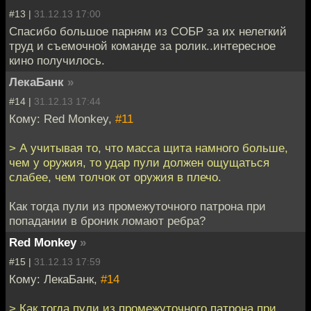
#13 |
31.12.13 17:00
Спасибо большое парням из СОБР за их нелегкий
труд и съемочной команде за ролик..интересное
кино получилось.
ЛекаБанк
»
#14 |
31.12.13 17:44
Кому: Red Monkey,
#11
> А учитывая то, что масса щита намного больше,
чем у оружия, то удар пули должен ощущаться
слабее, чем толчок от оружия в плечо.
Как тогда пули из промежуточного патрона при
попадании в броник ломают ребра?
Red Monkey
»
#15 |
31.12.13 17:59
Кому: ЛекаБанк,
#14
> Как тогда пули из промежуточного патрона при