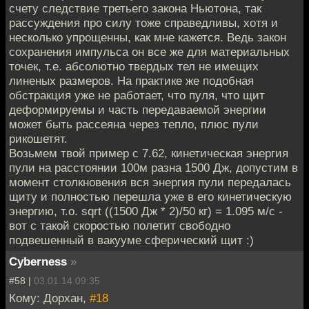
счету следствие третьего закона Ньютона, так
рассуждения про силу тоже справедливы, хотя и
несколько упрощенны, как мне кажется. Ведь закон
сохранения импульса он все же для материальных
точек, т.е. абсолютно твердых тел не имещих
линеных размеров. На практике же подобная
обстракция уже не работает, что пуля, что щит
деформируемы и часть передаваемой энергии
может быть рассеяна через тепло, плюс пули
рикошетят.
Возьмем твой пример с 7.62, кинетическая энергия
пули на расстоянии 100м разна 1500 Дж, допустим в
момент столкновения вся энергия пули передалась
щиту и полностью перешла уже в его кинетическую
энергию, т.о. sqrt ((1500 Дж * 2)/50 кг) = 1.095 м/с -
вот с такой скоростью полетит свободно
подвешенный в вакууме сферический щит :)
Cyberness
»
#58 |
03.01.14 09:35
Кому: Дорхан,
#18