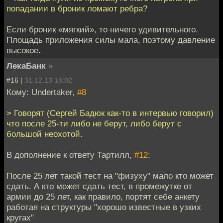
попадании в броник ломают ребра?
Если броник «мягкий», то ничего удивительного.
Площадь приложения силы мала, поэтому давление
высокое.
ЛекаБанк
»
#16 |
31.12.13 18:02
Кому: Undertaker,
#8
> Говорят (Сергей Бадюк как-то в интервью говорил)
что после 25-ти либо не берут, либо берут с
большой неохотой.
В дополнение к ответу Тартилл,
#12
:
После 25 лет такой тест на "физуху" мало кто может
сдать. А кто может сдать тест, в промежутке от
армии до 25 лет, как правило, портят себе анкету
работая на структуры "хорошо известные в узких
кругах"