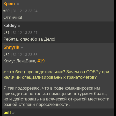
Крест
»
#30 |
31.12.13 23:24
Отлично!
xaldey
»
#31 |
31.12.13 23:27
Ребята, спасибо за Дело!
Shnyrik
»
#32 |
31.12.13 23:58
Кому: ЛекаБанк,
#19
> это боец про подствольник? Зачем он СОБРу при
наличии специализированных гранатометов?
Я так подозреваю, что в ходе командировок им
приходится не только помещения штурмом брать,
но и действовать на всяческой открытой местности
разной степени пересечённости.
pell
»