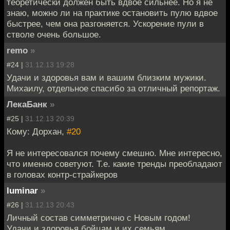
теоретически должен быть вдвое сильнее. Но я не
знаю, можно ли на практике остановить пулю вдвое
быстрее, чем она разгоняется. Ускорение пули в
стволе очень большое.
remo
»
#24 |
31.12.13 19:28
Удачи и здоровья вам и вашим близким мужики.
Михаилу, отдельное спасибо за отличный репортаж.
ЛекаБанк
»
#25 |
31.12.13 20:39
Кому: Дорхан,
#20
Я не интересовался почему смешно. Мне интересно,
что именно советуют. Т.е. какие тренды преобладают
в головах контр-страйкеров
luminar
»
#26 |
31.12.13 20:43
Личный состав симметрично с Новым годом!
Удачи и здоровья бойцам и их семьям.