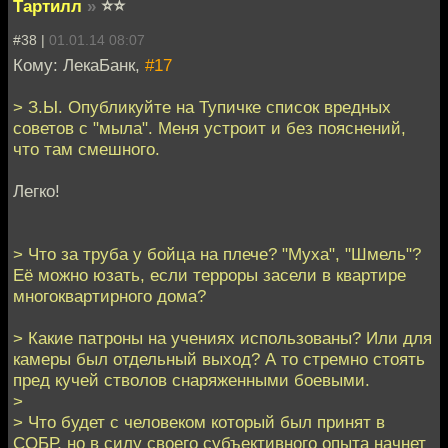
Тартилл
»
⭐⭐
#38 |
01.01.14 08:07
Кому: ЛекаБанк,
#17
> З.Ы. Опубликуйте на Тупичке список вредных
советов с "мыла". Меня устроит и без пояснений,
что там смешного.
Легко!
> Что за труба у бойца на плече? "Муха", "Шмель"?
Её можно юзать, если терроры засели в квартире
многоквартирного дома?
> Какие патроны на учениях использованы? Или для
камеры был отдельный выход? А то стремно стоять
пред кучей стволов снаряженными боевыми.
>
> Что будет с человеком который был принят в
СОБР, но в силу своего субъективного опыта начнет