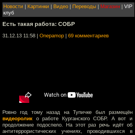
Новости
|
Картинки
|
Видео
|
Переводы
|
Магазин
|
VIP
клуб
Есть такая работа: СОБР
31.12.13 11:58
|
Onepamop
|
69 комментариев
Ровно год тому назад на Тупичке был размещён
видеоролик
о работе Курганского СОБР. А вот и
продолжение подоспело. На этот раз речь идёт об
антитеррористических учениях, проводившихся в