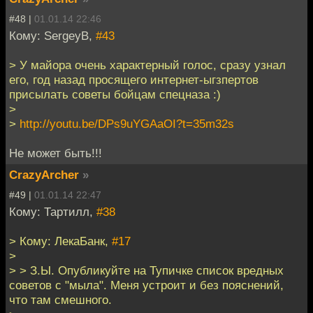
#48 |
01.01.14 22:46
Кому: SergeyB,
#43
> У майора очень характерный голос, сразу узнал
его, год назад просящего интернет-ыгзпертов
присылать советы бойцам спецназа :)
>
>
http://youtu.be/DPs9uYGAaOI?t=35m32s
Не может быть!!!
CrazyArcher
»
#49 |
01.01.14 22:47
Кому: Тартилл,
#38
> Кому: ЛекаБанк,
#17
>
> > З.Ы. Опубликуйте на Тупичке список вредных
советов с "мыла". Меня устроит и без пояснений,
что там смешного.