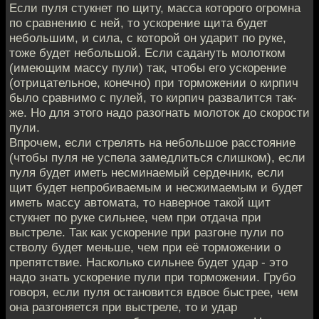
Если пуля стукнет по щиту, масса которого огромна
по сравнению с ней, то ускорение щита будет
небольшим, и сила, с которой он ударит по руке,
тоже будет небольшой. Если садануть молотком
(имеющим массу пули) так, чтобы его ускорение
(отрицательное, конечно) при торможении о кирпич
было сравнимо с пулей, то кирпич развалится так-
же. Но для этого надо разогнать молоток до скорости
пули.
Впрочем, если стрелять на небольшое расстояние
(чтобы пуля не успела замедлиться слишком), если
пуля будет иметь несминаемый сердечник, если
щит будет непробиваемым и несжимаемым и будет
иметь массу автомата, то наверное такой щит
стукнет по руке сильнее, чем при отдача при
выстреле. Так как ускорение при разгоне пули по
стволу будет меньше, чем при её торможении о
препятствие. Насколько сильнее будет удар - это
надо знать ускорение пули при торможении. Грубо
говоря, если пуля остановится вдвое быстрее, чем
она разгоняется при выстреле, то и удар