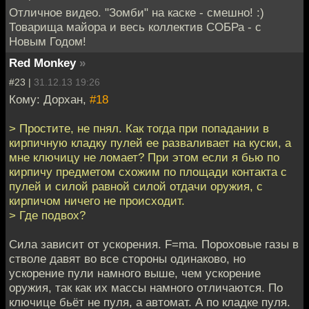
Отличное видео. "Зомби" на каске - смешно! :)
Товарища майора и весь коллектив СОБРа - с
Новым Годом!
Red Monkey
»
#23 |
31.12.13 19:26
Кому: Дорхан,
#18
> Простите, не пнял. Как тогда при попадании в
кирпичную кладку пулей ее разваливает на куски, а
мне ключицу не ломает? При этом если я бью по
кирпичу предметом схожим по площади контакта с
пулей и силой равной силой отдачи оружия, с
кирпичом ничего не происходит.
> Где подвох?
Сила зависит от ускорения. F=ma. Пороховые газы в
стволе давят во все стороны одинаково, но
ускорение пули намного выше, чем ускорение
оружия, так как их массы намного отличаются. По
ключице бьёт не пуля, а автомат. А по кладке пуля.