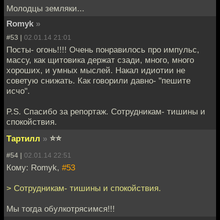
Молодцы земляки...
Romyk
»
#53 |
02.01.14 21:01
Посты- огонь!!!! Очень понравилось про импульс,
массу, как щитовика держат сзади, много, много
хороших, и умных мыслей. Накал идиотии не
советую снижать. Как говорили давно- "пешите
исчо".
P.S. Спасибо за репортаж. Сотрудникам- тишины и
спокойствия.
Тартилл
»
⭐⭐
#54 |
02.01.14 22:51
Кому: Romyk,
#53
> Сотрудникам- тишины и спокойствия.
Мы тогда обулкотрясимся!!!