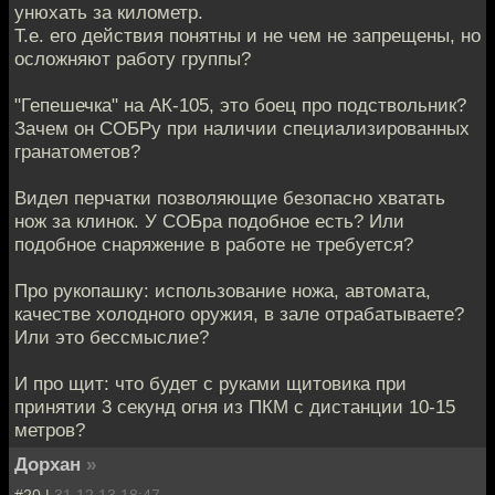
унюхать за километр.
Т.е. его действия понятны и не чем не запрещены, но
осложняют работу группы?
"Гепешечка" на АК-105, это боец про подствольник?
Зачем он СОБРу при наличии специализированных
гранатометов?
Видел перчатки позволяющие безопасно хватать
нож за клинок. У СОБра подобное есть? Или
подобное снаряжение в работе не требуется?
Про рукопашку: использование ножа, автомата,
качестве холодного оружия, в зале отрабатываете?
Или это бессмыслие?
И про щит: что будет с руками щитовика при
принятии 3 секунд огня из ПКМ с дистанции 10-15
метров?
Дорхан
»
#20 |
31.12.13 18:47