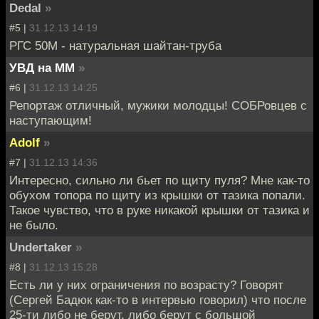
Dedal
»
#5 |
31.12.13 14:19
РГС 50М - натуральная шайтан-труба
УВД на ММ
»
#6 |
31.12.13 14:25
Репортаж отличный, мужики молодцы! СОБРовцев с
наступающим!
Adolf
»
#7 |
31.12.13 14:36
Интересно, сильно ли бьет по щиту пуля? Мне как-то
обухом топора по щиту из крышки от тазика попали.
Такое чувство, что в руке никакой крышки от тазика и
не было.
Undertaker
»
#8 |
31.12.13 15:28
Есть ли у них ограничения по возрасту? Говорят
(Сергей Бадюк как-то в интервью говорил) что после
25-ти либо не берут, либо берут с большой