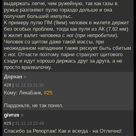
выдержать легче, чем ружейную, так как газы в
ружье разгоняют пулю гораздо дольше и она
получает больший импульс.
К примеру пулю ПМ (9мм) человек в жилете держит
без особых проблем, тогда как пуля из АК (7.62 мм)
в жилет валит человека с ног (при непробитии).
Человек со щитом даже такой массы, при
неожиданном нападении также рискует быть сбитым
с ног. Отчасти поэтому парни страхуют щитового
сзади и идут хорошо держась друг за друга, а не
просто вразвалочку.
Дорхан
»
#28 |
31.12.13 21:30
Кому: ЛекаБанк,
#25
Пардоньте, не так понял.
givrus
»
#29 |
31.12.13 22:48
Спасибо за Репортаж! Как и всегда - на Отлично!