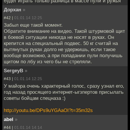
будет играть только разница в массе пули и ружья
Дорхан
»
#42 |
01.01.14 12:25
Забыл еще такой момент.
Обратите внимание на видео. Такой штурмовой щит
в боевой ситуации никогда не носят в руках. Он
крепится на специальный подвес. 50 кг считай на
вытянутых руках долго не удержишь, если такое
вообще возможно, а при попадании пули получишь
щитом по лбу из чего бы не стреляли.
SergeyB
»
#43 |
01.01.14 12:25
У майора очень характерный голос, сразу узнал его,
год назад просящего интернет-ыгзпертов присылать
советы бойцам спецназа :)
http://youtu.be/DPs9uYGAaOI?t=35m32s
abel
»
#44 |
01.01.14 14:14