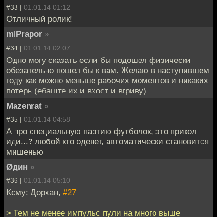
#33 |
01.01.14 01:12
Отличный ролик!
mlPrapor
»
#34 |
01.01.14 02:07
Одно могу сказать если бы подошел физически
обезательно пошел бы к вам. Желаю в наступившем
году как можно меньше рабочих моментов и никаких
потерь (ебаште их и вхост и вгриву).
Mazenrat
»
#35 |
01.01.14 04:58
А про специальную партию футболок, это прикол
иди...? любой кто оденет, автоматически становится
мишенью
Øдин
»
#36 |
01.01.14 05:10
Кому: Дорхан,
#27
> Тем не менее импульс пули на много выше