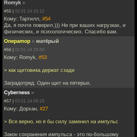
Romyk
»
#55 |
02.01.14 23:12
Кому: Тартилл,
#54
Да, я почти поверил.))) Не при ваших нагрузках, и
физических, и психологических. Спасибо вам.
Onepamop
»
матёрый
#56 |
02.01.14 23:50
Кому: Romyk,
#53
> как щитовика держат сзади
Заградотряд. Один щит на пятерых.
Cyberness
»
#57 |
03.01.14 09:23
Кому: Дорхан,
#27
> Все верно, но я бы силу заменил на импульс
Закон сохранения импульса - это по-большому