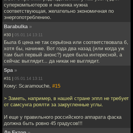
суперкомпьютеров и начинка нужна
соответствующая, желательно экономичная по
энергопотреблению.
Barabulka
»
#30 |
05.01.14 13:11
Была б цена не так серьёзна или соответствовала б,
хотя бы, начинке. Вот года два назад (или когда уж
там был первый анонс?) идея была интересной, а
сейчас выглядит... да никак не выглядит.
Spa
»
#31 |
05.01.14 13:11
Кому: Scaramouche,
#15
> Заметь, например, в нашей стране эппл не требует
от самсунга роялти за закругленные углы.
И еще у правильного российского аппарата фаска
должна быть ровно 45 градусов!!!
Др Ектор
»