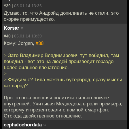
#39 |
05.01.14 13:36
Думаю, то, что Андройд допиливать не стали, это
скорее преимущество.
Korsar
»
#40 |
05.01.14 13:39
Кому: Jorgen,
#38
> Зато Владимир Владимирович тут победил, там
победил - вот это на людей производит гораздо
более сильное впечатление.
>
> Флудим-с? Типа мажешь бутерброд, сразу мысли
как народ?
Просто пока внешняя политика сильно ловчее
внутренней. Учитывая Медведева в роли премьера,
которому и презентовали с помпой смартфон.
Отсюда двойственное отношение.
cephalochordata
»