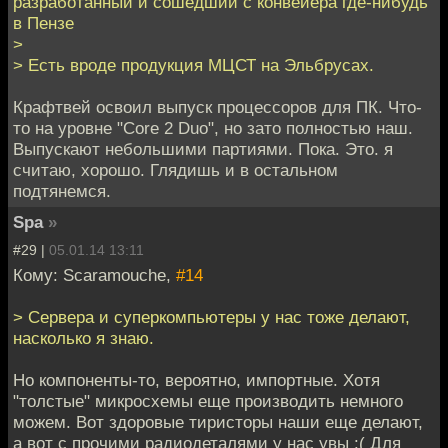
разработанный и сошедший с конвейера где-нибудь
в Пензе
>
> Есть вроде продукция МЦСТ на Эльбрусах.
Крафтвей освоил выпуск процессоров для ПК. Что-
то на уровне "Core 2 Duo", но зато полностью наш.
Выпускают небольшими партиями. Пока. Это. я
считаю, хорошо. Глядишь и в остальном
подтянемся.
Spa
»
#29 |
05.01.14 13:11
Кому: Scaramouche,
#14
> Сервера и суперкомпьютеры у нас тоже делают,
насколько я знаю.
Но компоненты-то, вероятно, импортные. Хотя
"толстые" микросхемы еще производить немного
можем. Вот здоровые тиристоры наши еще делают,
а вот с прочими радиодеталями у нас увы :( Для