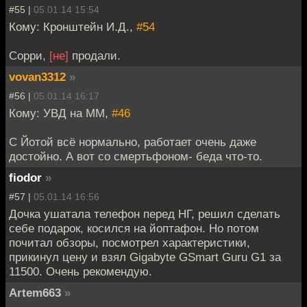
#55 |
05.01.14 15:54
Кому: Кронштейн И.Д.,
#54
Сорри,
[не]
продали.
vovan3312
»
#56 |
05.01.14 16:17
Кому: УВД на ММ,
#46
С Йотой всё нормально, работает очень даже
достойно. А вот со смертьфоном- беда что-то.
fiodor
»
#57 |
05.01.14 16:56
Дочка ушатала телефон перед НГ, решил сделать
себе подарок, косился на йоптафон. Но потом
почитал обзоры, посмотрел характеристики,
прикинул цену и взял Gigabyte GSmart Guru G1 за
11500. Очень рекомендую.
Artem663
»