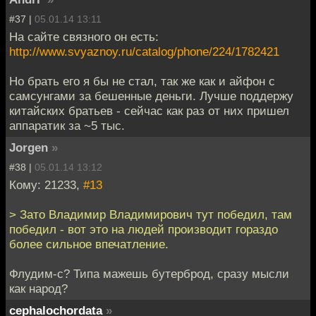
#37 |
05.01.14 13:11
На сайте связного он есть:
http://www.svyaznoy.ru/catalog/phone/224/1782421
Но брать его я бы не стал, так же как и айфон с
самсунгами за бешенные деньги. Лучше поддержу
китайских братьев - сейчас как раз от них пришел
аппаратик за ~5 тыс.
Jorgen
»
#38 |
05.01.14 13:12
Кому: 21233,
#13
> Зато Владимир Владимирович тут победил, там
победил - вот это на людей производит гораздо
более сильное впечатление.
Флудим-с? Типа мажешь бутерброд, сразу мысли
как народ?
cephalochordata
»