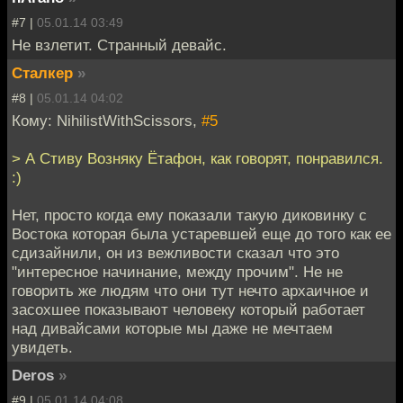
#7 |
05.01.14 03:49
Не взлетит. Странный девайс.
Сталкер
»
#8 |
05.01.14 04:02
Кому: NihilistWithScissors,
#5
> А Стиву Возняку Ётафон, как говорят, понравился.
:)
Нет, просто когда ему показали такую диковинку с
Востока которая была устаревшей еще до того как ее
сдизайнили, он из вежливости сказал что это
"интересное начинание, между прочим". Не не
говорить же людям что они тут нечто архаичное и
засохшее показывают человеку который работает
над дивайсами которые мы даже не мечтаем
увидеть.
Deros
»
#9 |
05.01.14 04:08