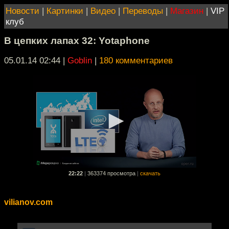
Новости
|
Картинки
|
Видео
|
Переводы
|
Магазин
|
VIP
клуб
В цепких лапах 32: Yotaphone
05.01.14 02:44
|
Goblin
|
180 комментариев
22:22
|
363374 просмотра
|
скачать
vilianov.com