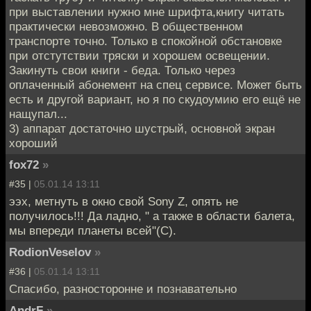
при выставлении нужно мне шрифта,книгу читать
практически невозможно. В общественном
транспорте точно. Только в спокойной обстановке
при отстутствии тряски и хорошем освещении.
Закинуть свои книги - беда. Только через
оплаченный абонемент на спец сервисе. Может быть
есть и другой вариант, но я по скудоумию его ещё не
нащупал...
3) аппарат достаточно шустрый, основной экран
хороший
fox72
»
#35 |
05.01.14 13:11
ээх, метнуть в окно свой Sony Z, опять не
получилось!!! Да ладно, " а также в области балета,
мы впереди планеты всей"(С).
RodionVeselov
»
#36 |
05.01.14 13:11
Спасибо, разносторонне и познавательно
AndrF
»