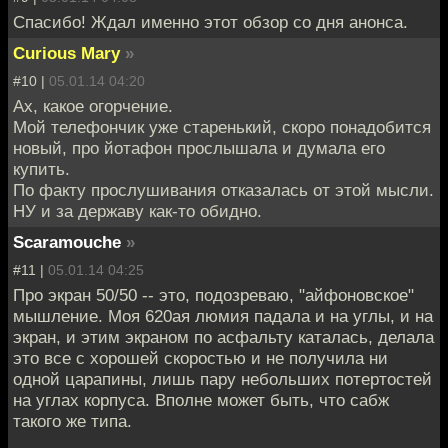
Спасибо! Ждал именно этот обзор со дня анонса.
Curious Mary
»
#10 |
05.01.14 04:20
Ах, какое огорчение.
Мой телефончик уже старенький, скоро понадобится
новый, про йотафон прослышала и думала его
купить.
По факту прослушивания отказалась от этой мысли.
НУ и за державу как-то обидно.
Scaramouche
»
#11 |
05.01.14 04:25
Про экран 50/50 -- это, подозреваю, "айфоновское"
мышление. Моя 620ая люмия падала и на углы, и на
экран, и этим экраном по асфальту каталась, делала
это все с хорошей скоростью и не получила ни
одной царапины, лишь пару небольших потертостей
на углах корпуса. Вполне может быть, что сабж
такого же типа.