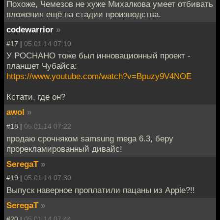
Похоже, Чемезов не хуже Михалкова умеет отбивать
вложения ещё на стадии производства.
codewarrior
»
#17 |
05.01.14 07:10
У РОСНАНО тоже был инновационный проект -
планшет Чубайса:
https://www.youtube.com/watch?v=Bpuzy9V4NOE
Кстати, где он?
awol
»
#18 |
05.01.14 07:22
продаю срочняком samsung mega 6.3, беру
прорекламированный дивайс!
SeregaT
»
#19 |
05.01.14 07:30
Выпуск наверное проплатили пацаны из Apple?!!
SeregaT
»
#20 |
05.01.14 07:44