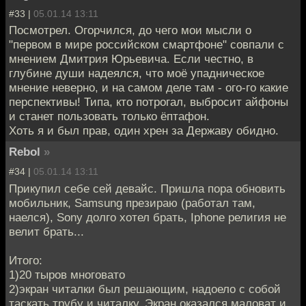
#33 |
05.01.14 13:11
Посмотрел. Огорчился, до чего мои мысли о
"первом в мире российском смартфоне" совпали с
мнением Дмитрия Юрьевича. Если честно, в
глубине души надеялся, что моё упадническое
мнение неверно, и на самом деле там - ого-го какие
перспективы! Типа, кто потрогал, выбросит айфоны
и станет пользовать только ёптафон.
Хоть я и был прав, один хрен за Державу обидно.
Rebol
»
#34 |
05.01.14 13:11
Прикупил себе сей девайс. Пришла пора обновить
мобильник, Samsung презираю (работал там,
наелся), Sony долго хотел брать, Iphone религия не
велит брать...
Итого:
1)20 тыров многовато
2)экран читалки был решающим, надоело с собой
таскать трубу и читалку. Экран оказался маловат и