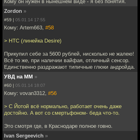
Кому он нужен в нынешнем виде - я без понятия.
Zordon
»
#59 |
05.01.14 17:55
Кому: Artem663,
#58
> HTC (линейка Desire)
Прикупил себе за 5600 рублей, нисколько не жалею!
Всё то же, при наличии вайфая, отличный сенсор.
Единственно раздражают типичные глюки андройда.
УВД на ММ
»
#60 |
05.01.14 18:07
Кому: vovan3312,
#56
> С Йотой всё нормально, работает очень даже
достойно. А вот со смертьфоном- беда что-то.
Это смотря где, в Краснодаре полное говно.
Ivan Sergeevich
»