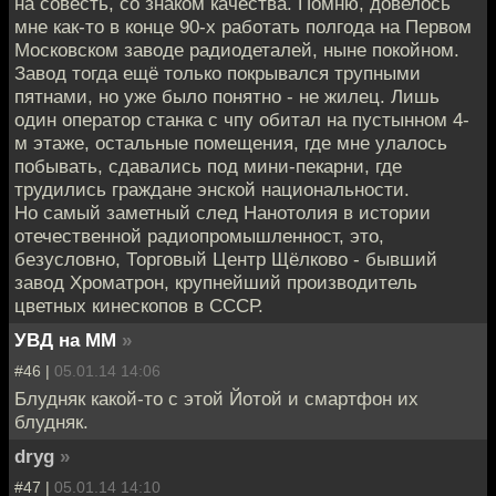
на совесть, со знаком качества. Помню, довелось
мне как-то в конце 90-х работать полгода на Первом
Московском заводе радиодеталей, ныне покойном.
Завод тогда ещё только покрывался трупными
пятнами, но уже было понятно - не жилец. Лишь
один оператор станка с чпу обитал на пустынном 4-
м этаже, остальные помещения, где мне улалось
побывать, сдавались под мини-пекарни, где
трудились граждане энской национальности.
Но самый заметный след Нанотолия в истории
отечественной радиопромышленност, это,
безусловно, Торговый Центр Щёлково - бывший
завод Хроматрон, крупнейший производитель
цветных кинескопов в СССР.
УВД на ММ
»
#46 |
05.01.14 14:06
Блудняк какой-то с этой Йотой и смартфон их
блудняк.
dryg
»
#47 |
05.01.14 14:10