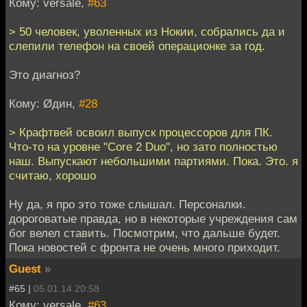
Кому: versale,
#63
> 50 человек, уволенных из Нокии, собрались да и
слепили телефон на своей операционке за год.
Это диагноз?
Кому: Øдин,
#28
> Крафтвей освоил выпуск процессоров для ПК.
Что-то на уровне "Core 2 Duo", но зато полностью
наш. Выпускают небольшими партиями. Пока. Это. я
считаю, хорошо
Ну да, я про это тоже слышал. Персоналки.
дороговатые правда, но в некоторые учреждения сам
бог велел ставить. Посмотрим, что дальше будет.
Пока новостей с фронта не очень много приходит.
Guest
»
#65 |
05.01.14 20:58
Кому: versale,
#63