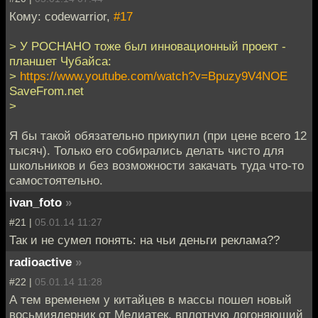
Кому: codewarrior,
#17
> У РОСНАНО тоже был инновационный проект -
планшет Чубайса:
>
https://www.youtube.com/watch?v=Bpuzy9V4NOE
SaveFrom.net
>
Я бы такой обязательно прикупил (при цене всего 12
тысяч). Только его собирались делать чисто для
школьников и без возможности закачать туда что-то
самостоятельно.
ivan_foto
»
#21 |
05.01.14 11:27
Так и не сумел понять: на чьи деньги реклама??
radioactive
»
#22 |
05.01.14 11:28
А тем временем у китайцев в массы пошел новый
восьмиядерник от Медиатек, вплотную догоняющий