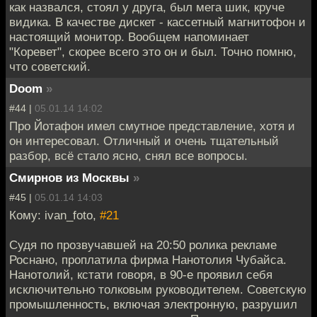
как назвался, стоял у друга, был мега шик, круче
видика. В качестве дискет - кассетный магнитофон и
настоящий монитор. Вообщем напоминает
"Коревет", скорее всего это он и был. Точно помню,
что советский.
Doom
»
#44 |
05.01.14 14:02
Про Йотафон имел смутное представление, хотя и
он интересовал. Отличный и очень тщательный
разбор, всё стало ясно, снял все вопросы.
Смирнов из Москвы
»
#45 |
05.01.14 14:03
Кому: ivan_foto,
#21
Судя по прозвучавшей на 20:50 ролика рекламе
Роснано, проплатила фирма Нанотолия Чубайса.
Нанотолий, кстати говоря, в 90-е проявил себя
исключительно толковым руководителем. Советскую
промышленность, включая электронную, разрушил