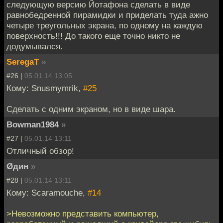
следующую версию Йотафона сделать в виде
равнобедренной пирамидки и приделать туда ажно
четыре треугольных экрана, по одному на каждую
поверхность!!! До такого еще точно никто не
додумывался.
SeregaT
»
#26 |
05.01.14 13:05
Кому: Snusmymrik,
#25
Сделать с одним экраном, но в виде шара.
Bowman1984
»
#27 |
05.01.14 13:11
Отличный обзор!
Øдин
»
#28 |
05.01.14 13:11
Кому: Scaramouche,
#14
>Невозможно представить компьютер,