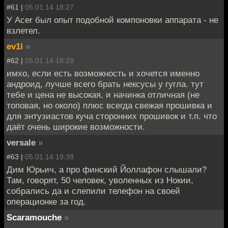
#61 |
05.01.14 18:27
У Acer был опыт подобной компоновки аппарата - не
взлетел.
ev1l
»
#62 |
05.01.14 18:29
имхо, если есть возможность и хочется именно
андроид, лучше всего брать нексусы у гугла. тут
тебе и цена не высокая, и начинка отличная (не
топовая, но около) плюс всегда свежая прошивка и
для энтузиастов куча сторонних прошивок и т.п. что
даёт очень широкие возможности.
versale
»
#63 |
05.01.14 19:39
Дим Юрьич, а про финский Йоллафон слышали?
Там, говорят, 50 человек, уволенных из Нокии,
собрались да и слепили телефон на своей
операционке за год.
Scaramouche
»