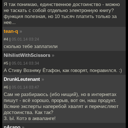
Я так понимаю, единственное достоинство - можно
не таскать с собой отдельно электронную книгу?
функция полезная, но 10 тысяч платить только за
нее...
tean-q
»
#4 |
05.01.14 03:24
сколько тебе заплатили
NihilistWithScissors
»
#5 |
05.01.14 03:34
А Стиву Возняку Ётафон, как говорят, понравился. :)
DrunkLeutenant
»
#6 |
05.01.14 03:47
Сам не разбираюсь (ибо нищий), но в интернетах
пишут - всё хорошо, прорыв, вот он, наш продукт.
Всякие эксперты наперебой хвалят и перечисляют
достоинства. Как так?
З. Ы. Котэ в акваланге!
nArano
»