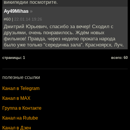
википедии посмотрите.
Ay49Mihas
»
#60 |
22.01.14 19:26
Дмитрий Юрьевич, спасибо за вечер! Сходил с
друзьями, очень понравилось. Ждём новых
фильмов! Правда, через неделю проката народа
было уже только "серединка зала". Красноярск, Луч.
cтраницы: 1
всего: 60
полезные ссылки
Канал в Telegram
Канал в MAX
Группа в Контакте
Канал на Rutube
Канал в Дзен