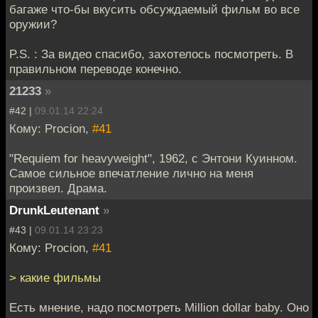
багаже что-бы вкусить обсуждаемый фильм во все
оружии?
P.S. : За видео спасибо, захотелось посмотреть. В
правильном переводе конечно.
21233
»
#42 |
09.01.14 22:24
Кому: Procion,
#41
"Requiem for heavyweight", 1962, с Энтони Куинном.
Самое сильное впечатление лично на меня
произвел. Драма.
DrunkLeutenant
»
#43 |
09.01.14 23:23
Кому: Procion,
#41
> какие фильмы
Есть мнение, надо посмотреть Million dollar baby. Оно