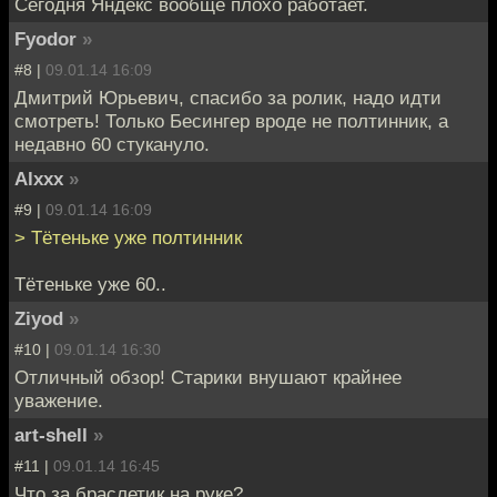
Сегодня Яндекс вообще плохо работает.
Fyodor
»
#8 |
09.01.14 16:09
Дмитрий Юрьевич, спасибо за ролик, надо идти
смотреть! Только Бесингер вроде не полтинник, а
недавно 60 стукануло.
Alxxx
»
#9 |
09.01.14 16:09
> Тётеньке уже полтинник
Тётеньке уже 60..
Ziyod
»
#10 |
09.01.14 16:30
Отличный обзор! Старики внушают крайнее
уважение.
art-shell
»
#11 |
09.01.14 16:45
Что за браслетик на руке?