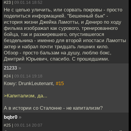
#23 |
09.01.14 18:52
Не с целью уличить, или сорвать покровы - просто
поделиться информацией. "Бешенный бык" -
история жизни Джейка Ламотты, и Дениро по ходу
фильма изображал как сурового, тренированного
бойца, так и разжиревшего, опустившегося
бездельника - именно для второй ипостаси Ламотты
актер и набрал почти тридцать лишних кило.
Обзор - просто бальзам на душу, люблю бокс,
Дмитрий Юрьевич, спасибо. С прошедшими.
21233
»
#24 |
09.01.14 19:18
Кому: DrunkLeutenant,
#15
>Капитализм, да...
А в истории со Сталонне - не капитализм?
bqbr0
»
#25 |
09.01.14 20:07