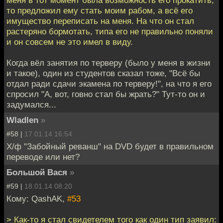
то предложил ему стать моим рабом, а всё его
имущество переписать на меня. На что он стал
растеряно бормотать, типа его не правильно поняли
и он совсем не это имел в виду.
Когда вёл занятия по терверу (было у меня в жизни
и такое), один из студентов сказал тоже, "Всё бы
отдал ради сдачи экамена по терверу!", на что я его
спросил "А, вот, говно стал бы жрать?" Тут-то он и
задумался...
Wladlen
»
#58 |
17.01.14 16:54
Х/ф "Забойный реванш" на DVD будет в правильном
переводе или нет?
Большой Вася
»
#59 |
18.01.14 08:20
Кому: QashAK,
#53
> Как-то я стал свидетелем того как один тип заявил: