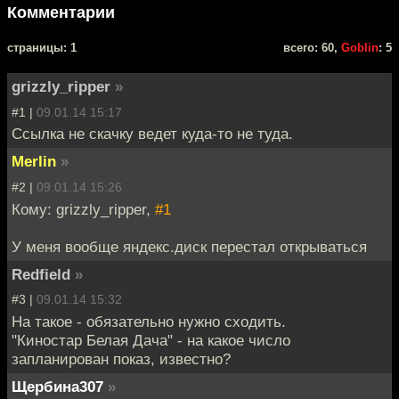
Комментарии
cтраницы: 1
всего: 60,
Goblin
: 5
grizzly_ripper
»
#1 |
09.01.14 15:17
Ссылка не скачку ведет куда-то не туда.
Merlin
»
#2 |
09.01.14 15:26
Кому: grizzly_ripper,
#1
У меня вообще яндекс.диск перестал открываться
Redfield
»
#3 |
09.01.14 15:32
На такое - обязательно нужно сходить.
"Киностар Белая Дача" - на какое число
запланирован показ, известно?
Щербина307
»