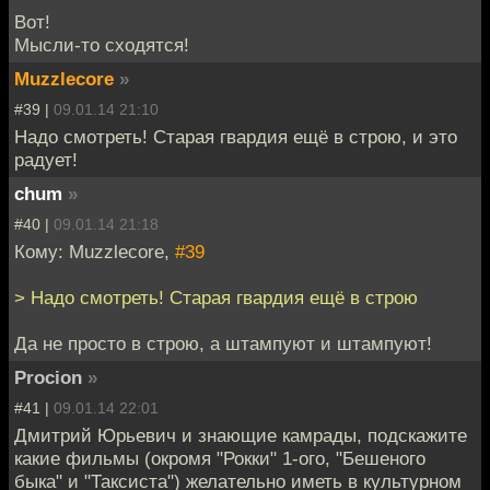
Вот!
Мысли-то сходятся!
Muzzlecore
»
#39 |
09.01.14 21:10
Надо смотреть! Старая гвардия ещё в строю, и это
радует!
chum
»
#40 |
09.01.14 21:18
Кому: Muzzlecore,
#39
> Надо смотреть! Старая гвардия ещё в строю
Да не просто в строю, а штампуют и штампуют!
Procion
»
#41 |
09.01.14 22:01
Дмитрий Юрьевич и знающие камрады, подскажите
какие фильмы (окромя "Рокки" 1-ого, "Бешеного
быка" и "Таксиста") желательно иметь в культурном