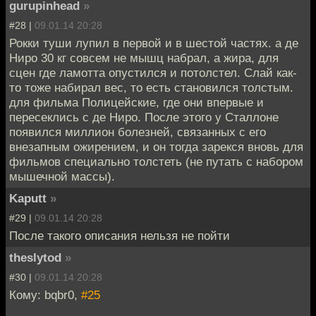
gurupinhead
»
#28 |
09.01.14 20:28
Рокки туши лупил в первой и в шестой частях. а де
Ниро 30 кг совсем не мышц набрал, а жира, для
сцен где ламотта опустился и потолстел. Слай как-
то тоже набирал вес, то есть становился толстым.
для фильма Полицейские, где они впервые и
пересеклись с де Ниро. После этого у Сталлоне
появился миллион болезней, связанных с его
внезапным ожирением, и он тогда зарекся вновь для
фильмов специально толстеть (не путать с набором
мышечной массы).
Kaputt
»
#29 |
09.01.14 20:28
После такого описания нельзя не пойти
theslytod
»
#30 |
09.01.14 20:28
Кому: bqbr0,
#25