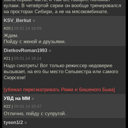
кулаки. В четвёртой серии он вообще тренировался
на просторах Сибири, а не на мясокомбинате.
KSV_Berkut
»
#20 |
09.01.14 18:09
Ждем.
Пойду с женой и друзьями.
DietkovRoman1993
»
#21 |
09.01.14 18:14
Надо смотреть! Вот только режиссер недоверие
вызывает, на его бы место Сельвестра или самого
Скорсезе!
[убежал пересматривать Рокки и Бешеного Быка]
УВД на ММ
»
#22 |
09.01.14 18:47
Отлично, пойду с супругой.
tyson1/2
»