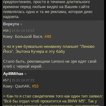
предпочтениях, просто в течении длительного
времени перед любым видео на Вашем сайте
появлялась одна и та же реклама, которая дико
надоела.
Воркута
»
#56 |
14.01.14 14:23
Кому: Большой Вася,
#49
> но я уже буквально ненавижу планшет "Леново
Йога", Эштона Кучера и эту бабу
Стало быть, рекламщики Lenovo не зря едят свой
хлеб с черной икрой.
Ay49Mihas
»
#57 |
15.01.14 07:23
Кому: QashAK,
#53
> Как-то я стал свидетелем того как один тип заявил:
"Всё бы отдал чтоб прокатится на BMW M5". Так у
меня в тот момент была возможность его прокатить,