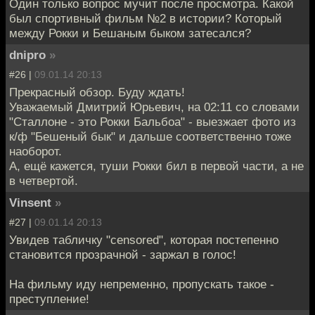
Один только вопрос мучит после просмотра. Какой
был спортивный фильм №2 в истории? Который
между Рокки и Бешаным быком затесался?
dnipro
»
#26 |
09.01.14 20:13
Прекрасный обзор. Буду ждать!
Уважаемый Дмитрий Юрьевич, на 02:11 со словами
"Сталлоне - это Рокки Бальбоа" - выезжает фото из
к/ф "Бешеный бык" и дальше соответственно тоже
наоборот.
А, ещё кажется, туши Рокки бил в первой части, а не
в четвертой.
Vinsent
»
#27 |
09.01.14 20:13
Увидев табличку "censored", которая постепенно
становится прозрачной - заржал в голос!
На фильму иду непременно, пропускать такое -
преступление!