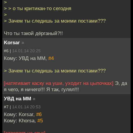
>
> > о ты критикан-то сегодня
>
> Зачем ты следишь за моими постами???
Что ты такой дёрганый?!!
Korsar
»
#6 |
14.01.14 20:25
Кому: УВД на ММ,
#4
> Зачем ты следишь за моими постами???
[натягивает каску на уши, уходит на цыпочках]
Э, да
я чего, я ничего!!! Я так, гулял!!!
УВД на ММ
»
#7 |
14.01.14 20:53
Кому: Korsar,
#6
Кому: Khorsa,
#5
[стреляет на звук]