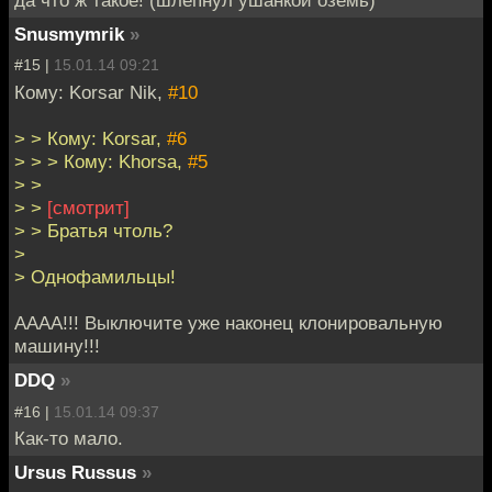
да что ж такое! (шлёпнул ушанкой оземь)
Snusmymrik
»
#15 |
15.01.14 09:21
Кому: Korsar Nik,
#10
> > Кому: Korsar,
#6
> > > Кому: Khorsa,
#5
> >
> >
[смотрит]
> > Братья чтоль?
>
> Однофамильцы!
АААА!!! Выключите уже наконец клонировальную
машину!!!
DDQ
»
#16 |
15.01.14 09:37
Как-то мало.
Ursus Russus
»