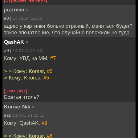
jazzman
»
#8 |
14.01.14 21:52
адрес у картинки больно странный. меняться будет?
такое впечатление, что случайно положили не туда.
QashAK
»
#9 |
14.01.14 21:53
Кому: УВД на ММ,
#7
> > Кому: Korsar,
#6
> Кому: Khorsa,
#5
[смотрит]
Братья чтоль?
Korsar Nik
»
#10 |
14.01.14 22:11
Кому: QashAK,
#9
> > Кому: Korsar,
#6