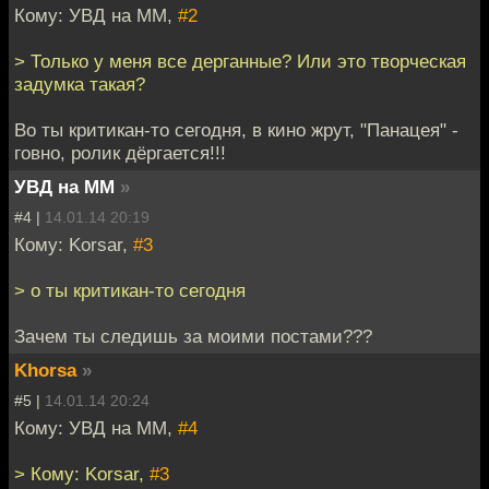
Кому: УВД на ММ,
#2
> Только у меня все дерганные? Или это творческая
задумка такая?
Во ты критикан-то сегодня, в кино жрут, "Панацея" -
говно, ролик дёргается!!!
УВД на ММ
»
#4 |
14.01.14 20:19
Кому: Korsar,
#3
> о ты критикан-то сегодня
Зачем ты следишь за моими постами???
Khorsa
»
#5 |
14.01.14 20:24
Кому: УВД на ММ,
#4
> Кому: Korsar,
#3