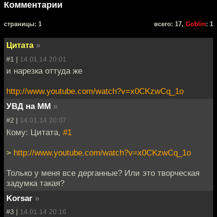
Комментарии
cтраницы: 1
всего: 17,
Goblin
: 1
Цитата
»
#1 |
14.01.14 20:01
и нарезка оттуда же
http://www.youtube.com/watch?v=x0CKzwCq_1o
УВД на ММ
»
#2 |
14.01.14 20:07
Кому: Цитата,
#1
>
http://www.youtube.com/watch?v=x0CKzwCq_1o
Только у меня все дерганные? Или это творческая
задумка такая?
Korsar
»
#3 |
14.01.14 20:16