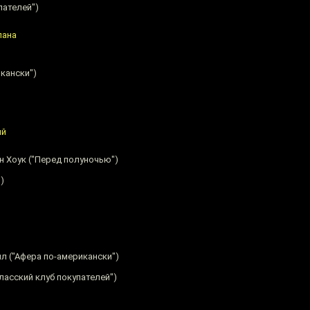
пателей")
лана
кански")
ий
н Хоук ("Перед полуночью")
)
лл ("Афера по-американски")
ласский клуб покупателей")