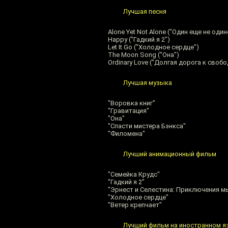
Лучшая песня
Alone Yet Not Alone ("Один еще не один
Happy ("Гадкий я 2")
Let It Go ("Холодное сердце")
The Moon Song ("Она")
Ordinary Love ("Долгая дорога к свобо
Лучшая музыка
"Воровка книг"
"Гравитация"
"Она"
"Спасти мистера Бэнкса"
"Филомена"
Лучший анимационный фильм
"Семейка Крудс"
"Гадкий я 2"
"Эрнест и Селестина: Приключения 
"Холодное сердце"
"Ветер крепчает"
Лучший фильм на иностранном я