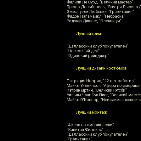
Филипп Ле Сурд, "Великий мастер"
Брюно Дельбонель, "Внутри Льюина 
Эммануэль Любецки, "Гравитация"
Фидон Папамайкл, "Небраска"
Роджер Дикинс, "Пленницы"
Лучший грим
"Далласский клуб покупателей"
"Несносный дед"
"Одинокий рейнджер"
Лучший дизайн костюмов
Патриция Норрис, "12 лет рабства"
Майкл Уилкинсон, "Афера по-америка
Кэтрин мртин, "Великий Гэтсби"
Уильям Чанг Сук Пинг, "Великий масте
Майкл О'Коннор, "Невидимая женщин
Лучший монтаж
"Афера по-американски"
"Капитан Филлипс"
"Далласский клуб покупателей"
"Гравитация"