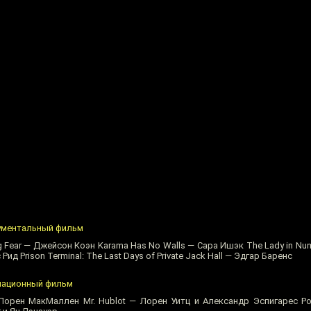
ументальный фильм
Fear — Джейсон Коэн Karama Has No Walls — Сара Ишэк The Lady in Num
д Prison Terminal: The Last Days of Private Jack Hall — Эдгар Баренс
мационный фильм
 Лорен МакМаллен Mr. Hublot — Лорен Уитц и Александр Эспигарес Po