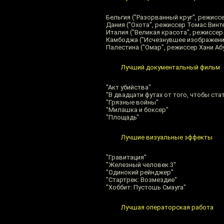
Бельгия ("Разорванный круг", режисс
Дания ("Охота", режиссер Томас Винт
Италия ("Великая красота", режиссе
Камбоджа ("Исчезнувшее изображение
Палестина ("Омар", режиссер Хани Аб
Лучший документальный фильм
"Акт убийства"
"В двадцати футах от того, чтобы ста
"Грязные войны"
"Милашка и боксер"
"Площадь"
Лучшие визуальные эффекты
"Гравитация"
"Железный человек 3"
"Одинокий рейнджер"
"Стартрек: Возмездие"
"Хоббит: Пустошь Смауга"
Лучшая операторская работа