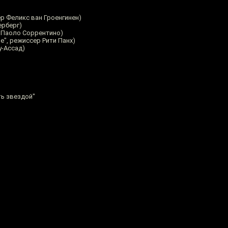
ер Феликс ван Гроенгинен)
ерберг)
р Паоло Соррентино)
", режиссер Рити Панх)
у-Ассад)
ть звездой"