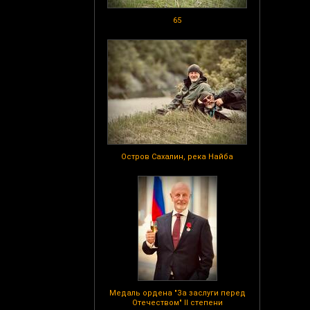
65
Остров Сахалин, река Найба
Медаль ордена "За заслуги перед
Отечеством" II степени