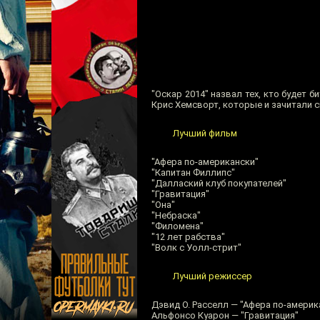
"Оскар 2014" назвал тех, кто будет 
Крис Хемсворт, которые и зачитали сп
Лучший фильм
"Афера по-американски"
"Капитан Филлипс"
"Даллаский клуб покупателей"
"Гравитация"
"Она"
"Небраска"
"Филомена"
"12 лет рабства"
"Волк с Уолл-стрит"
Лучший режиссер
Дэвид О. Расселл — "Афера по-америк
Альфонсо Куарон — "Гравитация"