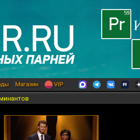
оды
Магазин
VIP
оминантов