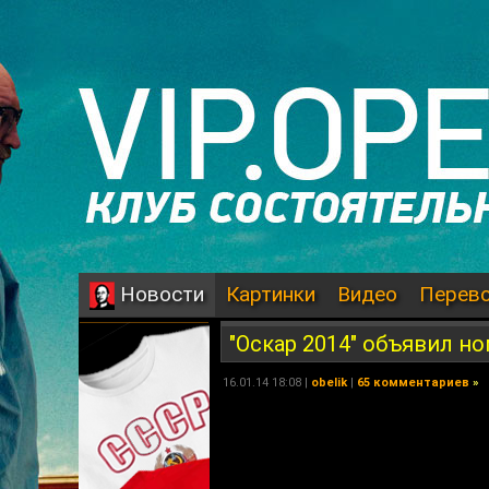
Картинки
Видео
Перев
Новости
"Оскар 2014" объявил н
16.01.14 18:08 |
obelik
|
65 комментариев
»