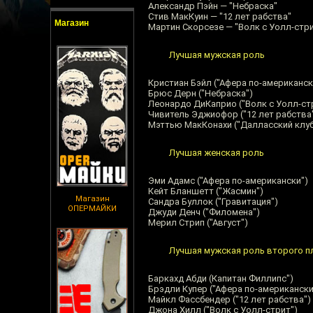
Александр Пэйн — "Небраска"
Стив МакКуин — "12 лет рабства"
Магазин
Мартин Скорсезе — "Волк с Уолл-стр
Лучшая мужская роль
Кристиан Бэйл ("Афера по-американск
Брюс Дерн ("Небраска")
Леонардо ДиКаприо ("Волк с Уолл-ст
Чивитель Эджиофор ("12 лет рабства
Мэттью МакКонахи ("Далласский клуб
Лучшая женская роль
Эми Адамс ("Афера по-американски")
Кейт Бланшетт ("Жасмин")
Магазин
Сандра Буллок ("Гравитация")
ОПЕРМАЙКИ
Джуди Денч ("Филомена")
Мерил Стрип ("Август")
Лучшая мужская роль второго п
Баркахд Абди (Капитан Филлипс")
Брэдли Купер ("Афера по-американски
Майкл Фассбендер ("12 лет рабства")
Джона Хилл ("Волк с Уолл-стрит")