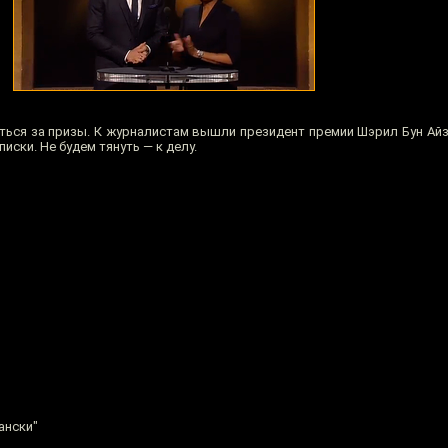
биться за призы. К журналистам вышли президент премии Шэрил Бун Айз
иски. Не будем тянуть — к делу.
ански"