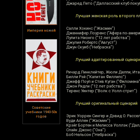
Джаред Лето ("Далласский клуб поку
Лучшая женская роль второго п
Салли Хокинс ("Жасмин")
Империя ножей
Дженнифер Лоуренс ("Афера по-амери
Лупита Нионго ("12 лет рабства")
Джулия Робертс ("Август")
Джун Скуиб ("Небраска")
Лучший адаптированный сценар
Ричард Линклейтер, Жюли Делпи, Ита
Билли Рэй ("Капитан Филлипс")
Джефф Поуп и Стив Куган ("Филомена"
Джон Ридли ("12 лет рабства")
Теренс Уинтер ("Волк с Уолл-стрит")
Лучший оригинальный сценарий
Советские
учебники 1940-50х
Эрик Уоррен Сингер и Дэвид О. Рассе
годов
Вуди Аллен ("Жасмин")
Крэйг Бортен и Мелисса Уоллэк ("Дал
Спайк Джонс ("Она")
Боб Нельсон ("Небраска")