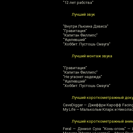
"12 лет рабства"
Лучший звук
"Внутри Льюина Дэвиса"
"Гравитация"
"Капитан Филлипс"
"Уцелевший"
"Хоббит: Пустошь Смауга"
Лучший монтаж звука
"Гравитация"
"Капитан Филлипс"
"Не угаснет надежда"
"Уцелевший"
"Хоббит: Пустошь Смауга"
Лучший короткометражный док
CaveDigger — Джеффри Карофф Facing 
My Life — Малькольм Кларк и Николас Ри
Лучший короткометражный ани
Feral — Дэниэл Суза "Конь-огонь" —