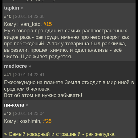
tapkin
»
#40 |
20.01.14 22:38
Кому: ivan_foto,
#15
Ну я говорю про один из самых распространённых
видов рака - рак груди, именно про него говорят как
про побеждёный. А так у товарища был рак яичка,
вырезали, прошел химию, и сдал анализы - всё
чисто. Щас живёт радуется.
mediocre
»
#41 |
20.01.14 22:41
Ежесекундно на планете Земля отходит в мир иной в
среднем 6 человек.
Вот об этом не нужно забывать!
ни-кола
»
#42 |
20.01.14 23:04
Кому: koshimin,
#25
> Самый коварный и страшный - рак желудка.