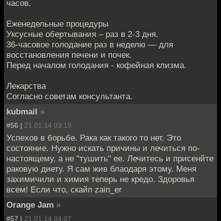
часов.
Еженедельные процедуры
Уксусные обертывания – раз в 2-3 дня.
36-часовое голодание раз в неделю — для
восстановления печени и почек.
Перед началом голодания - кофейная клизма.
Лекарства
Согласно советам консультанта.
kubmail
»
#56 |
21.01.14 03:19
Успехов в борьбе. Рака как такого то нет. Это
состояние. Нужно искать причины и лечиться по-
настоящему, а не "тушить" ее. Лечитесь и присенйте
раковую диету. Я сам жив блаодаря этому. Меня
захимичили и химия теперь не кредо. Здоровья
всем! Если что, скайп zain_er
Orange Jam
»
#57 |
21.01.14 04:07