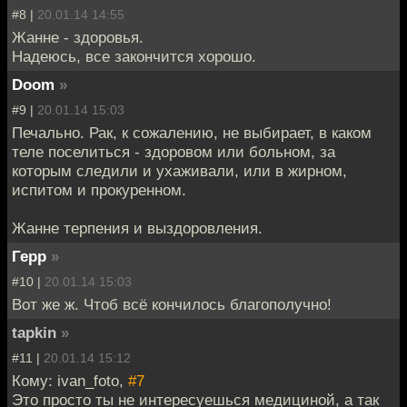
#8 |
20.01.14 14:55
Жанне - здоровья.
Надеюсь, все закончится хорошо.
Doom
»
#9 |
20.01.14 15:03
Печально. Рак, к сожалению, не выбирает, в каком
теле поселиться - здоровом или больном, за
которым следили и ухаживали, или в жирном,
испитом и прокуренном.
Жанне терпения и выздоровления.
Герр
»
#10 |
20.01.14 15:03
Вот же ж. Чтоб всё кончилось благополучно!
tapkin
»
#11 |
20.01.14 15:12
Кому: ivan_foto,
#7
Это просто ты не интересуешься медициной, а так