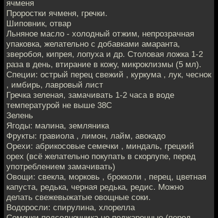
ячменя
Проростки ячменя, гречки.
Шиповник, отвар
Льняное масло - холодный отжим, непрозрачная
упаковка, желательно с добавками амаранта,
зверобоя, кипрея, лопуха и др. Столовая ложка 1-2
раза в день, втирание в кожу, микроклизмы (5 мл).
Специи: острый перец свежий , куркума , лук, чеснок
, имбирь, лавровый лист
Гречка зеленая, замачивать 1-2 часа в воде
температурой не выше 38С
Зелень
Ягоды: малина, земляника
Фрукты: гравиола , лимон, лайм, авокадо
Орехи: абрикосовые семечки , миндаль, грецкий
орех (всё желательно покупать в скорлупе, перед
употреблением замачивать)
Овощи: свекла, морковь , брокколи , перец, цветная
капуста, редька, черная редька, редис. Можно
делать свежевыжатые овощные соки.
Водоросли: спирулина, хлорелла
Семечки подсолнечника не поджаренные (перед