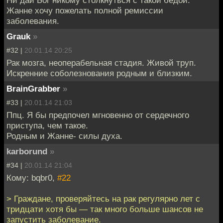
Ни дай Бог никому столкнуться с такой бедой.
Жанне хочу пожелать полной ремиссии
заболевания.
Grauk
»
#32 |
20.01.14 20:25
Рак мозга, неоперабельная стадия. Живой труп.
Искренние соболезнования родным и близким.
BrainGrabber
»
#33 |
20.01.14 21:03
Ппц. Я бы предпочел мгновенно от сердечного
приступа, чем такое.
Родным и Жанне- силы духа.
karborund
»
#34 |
20.01.14 21:04
Кому: bqbr0,
#22
> Граждане, проверяйтесь на рак регулярно лет с
тридцати хотя бы — так много больше шансов не
запустить заболевание.