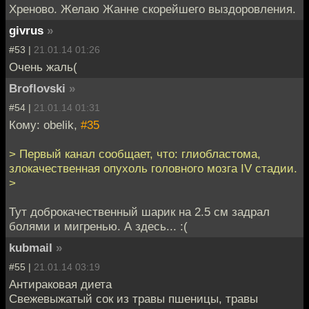
Хреново. Желаю Жанне скорейшего выздоровления.
givrus
»
#53 |
21.01.14 01:26
Очень жаль(
Broflovski
»
#54 |
21.01.14 01:31
Кому: obelik,
#35
> Первый канал сообщает, что: глиобластома,
злокачественная опухоль головного мозга IV стадии.
>
Тут доброкачественный шарик на 2.5 см задрал
болями и мигренью. А здесь... :(
kubmail
»
#55 |
21.01.14 03:19
Антираковая диета
Свежевыжатый сок из травы пшеницы, травы