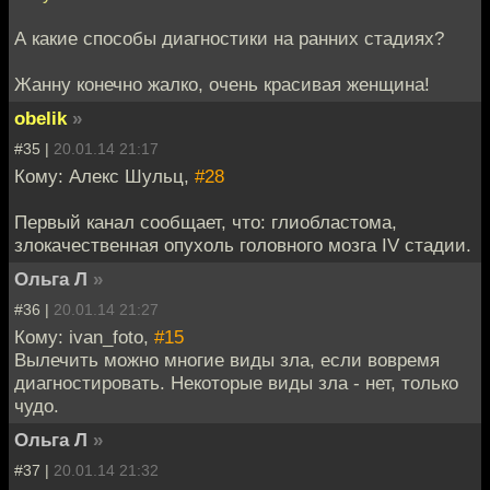
А какие способы диагностики на ранних стадиях?
Жанну конечно жалко, очень красивая женщина!
obelik
»
#35 |
20.01.14 21:17
Кому: Алекс Шульц,
#28
Первый канал сообщает, что: глиобластома,
злокачественная опухоль головного мозга IV стадии.
Ольга Л
»
#36 |
20.01.14 21:27
Кому: ivan_foto,
#15
Вылечить можно многие виды зла, если вовремя
диагностировать. Некоторые виды зла - нет, только
чудо.
Ольга Л
»
#37 |
20.01.14 21:32