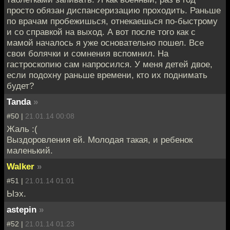
просто обязан диспансеризацию проходить. Раньше
по врачам пробежишься, отнекаешься по-быстрому
и со справкой на выход. А вот после того как с
мамой началось я уже основательно пошел. Все
свои болячки и сомнения вспомнил. На
гастроскопию сам напросился. У меня детей двое,
если подохну раньше времени, кто их поднимать
будет?
Tanda
»
#50 |
21.01.14 00:08
Жаль :(
Выздоровления ей. Молодая такая, и ребенок
маленький.
Walker
»
#51 |
21.01.14 01:01
Ыэх.
astepin
»
#52 |
21.01.14 01:23