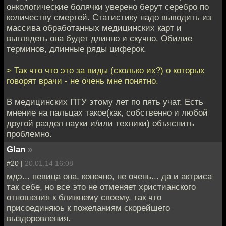
онкологические болячки уверено берут серебро по
количеству смертей. Статистику надо выводить из
массива обработанных медицинских карт и
выглядеть она будет длинно и скучно. Обилие
терминов, длинные ряды циферок.
> Так что что это за виды (сколько их?) о которых
говорят врачи - не очень мне понятно.
В медицинских ПТУ этому лет по пять учат. Есть
мнение на пальцах такое(как, собственно и любой
другой раздел науки и/или техники) объяснить
проблемно.
Glan
»
#20 |
20.01.14 16:08
мдэ... певица она, конечно, не очень... да и актриса
так себе, но все это не отменяет христианского
отношения к ближнему своему, так что
присоединяюь к пожеланиям скорейшего
выздоровления.