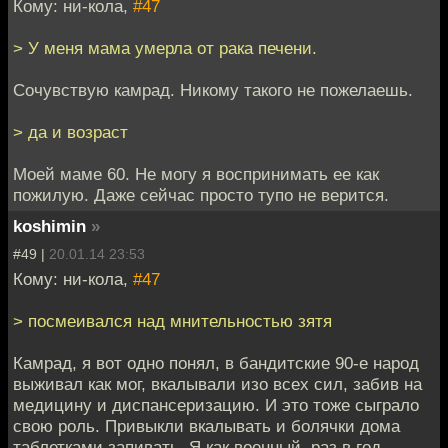
Кому: ни-кола,
#47
> У меня мама умерла от рака печени.
Сочувствую камрад. Никому такого не пожелаешь.
> да и возраст
Моей маме 60. Не могу я воспринимать ее как
пожилую. Даже сейчас просто тупо не верится.
koshimin
»
#49 |
20.01.14 23:53
Кому: ни-кола,
#47
> посмеивался над мнительностью зятя
Камрад, я вот одно понял, в бандитские 90-е народ
выживал как мог, вкалывали изо всех сил, забив на
медицину и диспансеризацию. И это тоже сыграло
свою роль. Привыкли вкалывать и болячки дома
таблетками запивать. Я как военный, раз в год