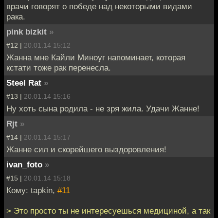
врачи говорят о победе над некоторыми видами
рака.
pink bizkit
»
#12 |
20.01.14 15:12
Жанна мне Кайли Миноуг напоминает, которая
кстати тоже рак перенесла.
Steel Rat
»
#13 |
20.01.14 15:16
Ну хоть сына родила - не зря жила. Удачи Жанне!
Rjt
»
#14 |
20.01.14 15:17
Жанне сил и скорейшего выздоровления!
ivan_foto
»
#15 |
20.01.14 15:18
Кому: tapkin,
#11
> Это просто ты не интересуешься медициной, а так