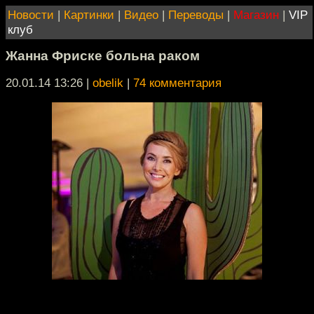
Новости
|
Картинки
|
Видео
|
Переводы
|
Магазин
|
VIP
клуб
Жанна Фриске больна раком
20.01.14 13:26
|
obelik
|
74 комментария