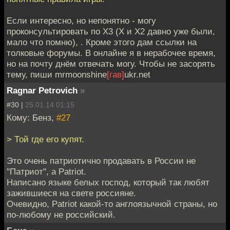
Если интересно, но непонятно - могу
проконсультировать по Х3 (Х и Х2 давно уже были,
мало что помню), . Кроме этого дам ссылки на
толковые форумы. В онлайне я в нерабочее время,
но на почту днём отвечать могу. Чтобы не засорять
тему, пиши mrmoonshine
[гав]
ukr.net
Ragnar Petrovich
»
#30 |
25.01.14 01:15
Кому: Бенз,
#27
> Той где его купят.
Это очень патриотично продавать в России не
"Патриот", а Patriot.
Написано языке белых господ, который так любят
зажившиеся на свете россияне.
Очевидно, Patriot какой-то англоязычной страны, но
по-любому не российский.