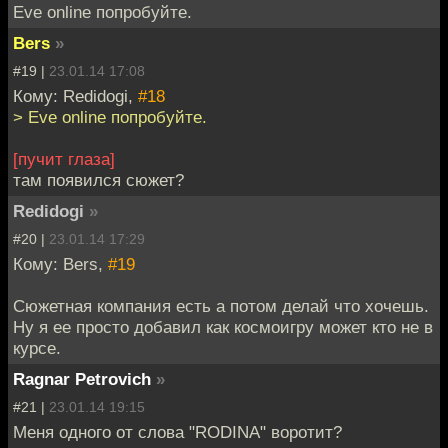
Eve online попробуйте.
Bers
»
#19 |
23.01.14 17:08
Кому: Redidogi,
#18
> Eve online попробуйте.
[пучит глаза]
там появился сюжет?
Redidogi
»
#20 |
23.01.14 17:29
Кому: Bers,
#19
Сюжетная компания есть а потом делай что хочешь.
Ну я ее просто добавил как космоигру может кто не в
курсе.
Ragnar Petrovich
»
#21 |
23.01.14 19:15
Меня одного от слова "RODINA" воротит?