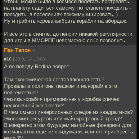
Чтобы можно было в космосе полетать-пострелять,
на планету садиться самому, по планете походить -
поездить, в поселениях покоммуницировать, )
Ну и грабить корованы/брать корабли на абордаж.
И все это в сингле, до пенсии никакой регулярности
для игры в ММОРПГ невозможно себе позволить.
Пан Талон
»
#16 |
23.01.14 13:08
А по поводу Rodina вопрос:
Там экономическая составляющая есть?
Провалы в полигоны пешком и на корабле это
повсеместно?
Физика корабля примерно как у коробка спичек
бесконечной жесткости?
В чем смысл инверсионных следов из квадратиков?
Экономия ресурсов или майнкрафтовый тренд?
В конкретно этом будущем налобные фонарики для
козманавтов еще не придумали, или его приобресть
надо ?))