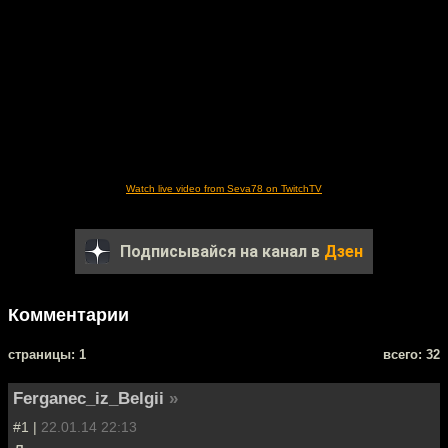
Watch live video from Seva78 on TwitchTV
Подписывайся на канал в
Дзен
Комментарии
cтраницы: 1
всего: 32
Ferganec_iz_Belgii
»
#1 |
22.01.14 22:13