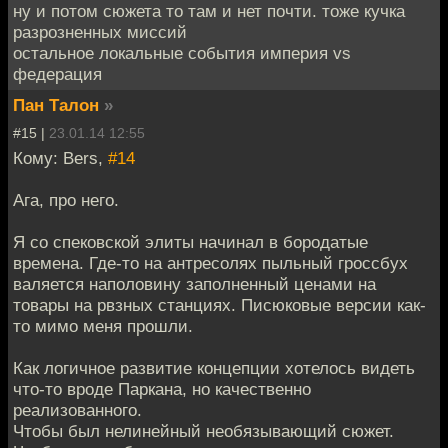
ну и потом сюжета то там и нет почти. тоже кучка
разрозненных миссий
остальное локальные события империя vs
федерация
Пан Талон
»
#15 |
23.01.14 12:55
Кому: Bers,
#14
Ага, про него.
Я со спековской элиты начинал в бородатые
времена. Где-то на антресолях пыльный гроссбух
валяется наполовину заполненный ценами на
товары на рвзных станциях. Писюковые версии как-
то мимо меня прошли.
Как логичное развитие концепции хотелось видеть
что-то вроде Паркана, но качественно
реализованного.
Чтобы был нелинейный необязывающий сюжет.