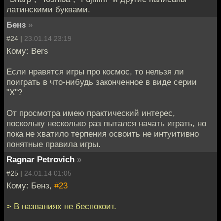
латинскими буквами.
Бенз
»
#24 |
23.01.14 23:19
Кому: Bers
Если нравятся игры про космос, то нельзя ли
поиграть в что-нибудь законченное в виде серии
"X"?
От просмотра имею практический интерес,
поскольку несколько раз пытался начать играть, но
пока не хватило терпения освоить не интуитивно
понятные правила игры.
Ragnar Petrovich
»
#25 |
24.01.14 01:05
Кому: Бенз,
#23
> В названиях не беспокоит.