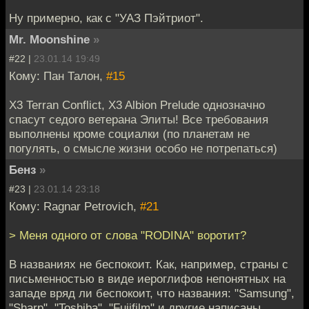
Ну примерно, как с "УАЗ Пэйтриот".
Mr. Moonshine
»
#22 |
23.01.14 19:49
Кому: Пан Талон,
#15
X3 Terran Conflict, X3 Albion Prelude однозначно
спасут седого ветерана Элиты! Все требования
выполнены кроме социалки (по планетам не
погулять, о смысле жизни особо не потрепаться)
Бенз
»
#23 |
23.01.14 23:18
Кому: Ragnar Petrovich,
#21
> Меня одного от слова "RODINA" воротит?
В названиях не беспокоит. Как, например, страны с
письменностью в виде иероглифов непонятных на
западе вряд ли беспокоит, что названия: "Samsung",
"Sharp", "Toshiba", "Fujifilm" и другие написаны