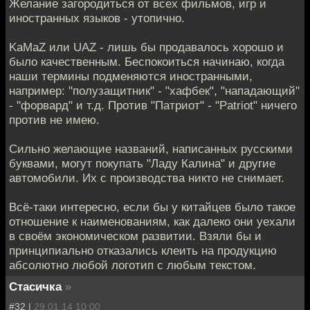
Желание загородиться от всех фильмов, игр и
иностранных языков - утопично.
KaMaZ или UAZ - лишь бы продавалось хорошо и
было качественным. Беспокоиться начинаю, когда
наши термины подменяются иностранными,
например: "полузащитник" - "хафбек", "нападающий"
- "форвард" и т.д. Против "Патриот" - "Patriot" ничего
против не имею.
Сильно желающие названий, написанных русскими
буквами, могут покупать "Ладу Калина" и другие
автомобили. Их с производства никто не снимает.
Всё-таки интересно, если бы у китайцев было такое
отношение к наименованиям, как далеко они уехали
в своём экономическом развитии. Взяли бы и
принципиально отказались клеить на продукцию
абсолютно любой логотип с любым текстом.
Стасичка
»
#32 |
29.01.14 10:00