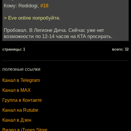
Кому: Redidogi,
#18
> Eve online попробуйте.
Пробовал. В Легионе Дича. Сейчас уже нет
возможности по 12-14 часов на КТА просирать.
cтраницы: 1
всего: 32
полезные ссылки
Канал в Telegram
Канал в MAX
Группа в Контакте
Канал на Rutube
Канал в Дзен
Видео в iTunes Store