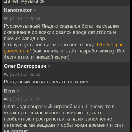
Да нет, музыка ок.
Nanotraktor
»
#2 |
22.01.14 23:54
Русскоязычный Яндекс оказался богат на ссылки
скачивания со всяких свалок вроде летитбита и
прочих рапидшар.
Стянуть установщик можно вот отсюда
http://elliptic-
games.com/
(как понимаю, сайт разработчиков). Всё
бесплатно, и никакой капчи)
Олег Викторович
»
#3 |
23.01.14 02:51
Рожденный ползать летать не может.
Бенз
»
#4 |
23.01.14 03:59
Опять однообразный игровой мир. Почему-то в
играх про космос многие начинают делать
необъятные пространства, а на их заполнение
интересными вещами и событиями времени и сил
не хватает.