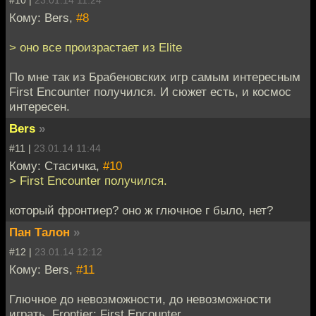
#10 |
23.01.14 11:24
Кому: Bers,
#8
> оно все произрастает из Elite
По мне так из Брабеновских игр самым интересным
First Encounter получился. И сюжет есть, и космос
интересен.
Bers
»
#11 |
23.01.14 11:44
Кому: Стасичка,
#10
> First Encounter получился.
который фронтиер? оно ж глючное г было, нет?
Пан Талон
»
#12 |
23.01.14 12:12
Кому: Bers,
#11
Глючное до невозможности, до невозможности
играть, Frontier: First Encounter.