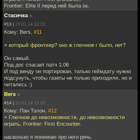
Frontier: Elite II перед ней была ок.
Стасичка
»
#13 |
23.01.14 12:22
Кому: Bers,
#11
> который фронтиер? оно ж глючное г было, нет?
Он самый.
Под дос спасает патч 1.06
И под венду он портирован, только геймдату нужно
подсунуть, чтобы газеты не только приходили, но и
читались :)
Bers
»
#14 |
23.01.14 12:23
Кому: Пан Талон,
#12
> Глючное до невозможности, до невозможности
играть, Frontier: First Encounter.
насколько я понимаю про него речь.