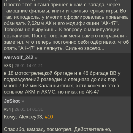
Просто этот штамп пришёл к нам с запада, через
тамошние фильмы, книги и компьютерные игры. Вот
так, исподволь, у многих сформировалась привычка
обзывать ?,62мм АК и его модификации "АК-47".
Топором не вырубишь. К вопросу о манипуляции
сознанием. После того, как меня самого поправили -
заметил, что теперь постоянно себя одёргиваю, чтоб
опять "АК-47" не ляпнуть. Сильно засело...
werwolf_242
»
#33 |
26.01.14 01:21
в 18 мотострелецкой бригаде и в 46 бригаде ВВ у
подразделений разведки и спецназа до сих пор
много 7,62 мм Калашниковых, хотя конечно это в
оснвном АКМ и АКМС, но никак не АК-47
JeSkot
»
#34 |
26.01.14 01:31
Кому: Alexcey93,
#10
Спасибо, камрад, посмотрел. Действительно,