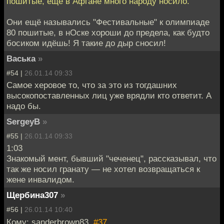
пошитые, ещё в Афгане много народу носило.
Они ещё назывались "Фестивальные" к олимпиаде
80 пошитые, в нОске хороши до предела, как будто
босиком идёшь! Я такие до дыр сносил!
Васька
»
#54 |
26.01.14 09:33
Самое херовое то, что за это из тогдашних
высокопоставленных лиц уже врядли кто ответит. А
надо бы.
SergeyB
»
#55 |
26.01.14 09:33
1:03
Знакомый мент, бывший "чеченец", рассказывал, что
так же носил гранату — не хотел возвращаться к
жене инвалидом.
Щербина307
»
#56 |
26.01.14 10:40
Кому: sanderbrown83,
#37