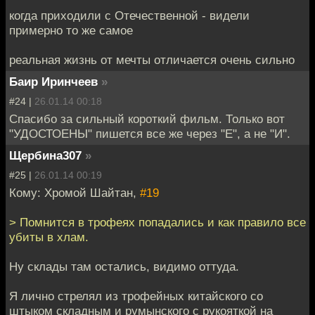
когда приходили с Отечественной - видели
примерно то же самое
реальная жизнь от мечты отличается очень сильно
Баир Иринчеев
»
#24 |
26.01.14 00:18
Спасибо за сильный короткий фильм. Только вот
"УДОСТОЕНЫ" пишется все же через "Е", а не "И".
Щербина307
»
#25 |
26.01.14 00:19
Кому: Хромой Шайтан,
#19
> Помнится в трофеях попадались и как правило все
убиты в хлам.
Ну склады там остались, видимо оттуда.
Я лично стрелял из трофейных китайского со
штыком складным и румынского с рукояткой на