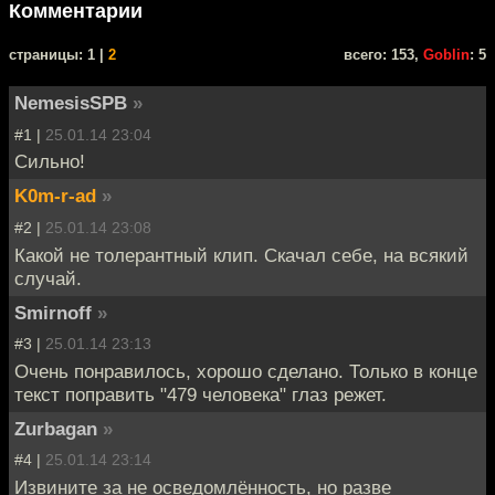
Комментарии
cтраницы: 1 |
2
всего: 153,
Goblin
: 5
NemesisSPB
»
#1 |
25.01.14 23:04
Сильно!
K0m-r-ad
»
#2 |
25.01.14 23:08
Какой не толерантный клип. Скачал себе, на всякий
случай.
Smirnoff
»
#3 |
25.01.14 23:13
Очень понравилось, хорошо сделано. Только в конце
текст поправить "479 человека" глаз режет.
Zurbagan
»
#4 |
25.01.14 23:14
Извините за не осведомлённость, но разве