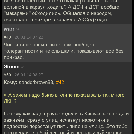
был вертолетный, так что какая разница с какой
волыной в караул ходить? А ДСЧ и ДСП вообще
"макарами" обходились. Общался с народом,
оказывается кое-где в караул с АКС(у)ходят.
warr
»
#49 |
26.01.14 07:22
Чистилище посмотрите, там вообще о
толерантности и не слышали, показывают всё без
прикрас.
Stoum
»
#50 |
26.01.14 08:27
Кому: sanderbrown83,
#42
> А зачем надо было в клипе показывать так много
ЛКН?
Потому как надо срочно отделить Кавказ, вот тогда и
заживём, сразу с улиц исчезнут наркотики и
подростки перестанут пить пиво на улице. Это тебе
подтвердит любой честный и неполживый человек,