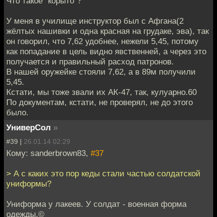
Что такое "корыто"?
У меня в училище инструктор был с Афгана(2
жёлтых нашивки и одна красная на грудаке, эва), так
он говорил, что 7,62 удобнее, нежели 5,45, потому
как попадание в цель видно явственней, а через это
получается и правильный расход патронов.
В нашей оружейке стояли 7,62, а в 89м получили
5,45.
Кстати, мы тоже звали их АК-47, так, кулуарно.60
По документам, кстати, не проверял, не до этого
было.
УниверСол
»
#39 |
26.01.14 02:29
Кому: sanderbrown83,
#37
> А с каких это пор кеды стали частью солдатской
униформы?
Униформа у лакеев. У солдат - военная форма
одежды.©