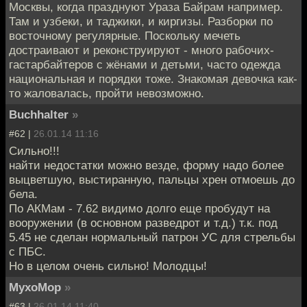
Москвы, когда празднуют Ураза Байрам например.
Там и узбеки, и таджики, и киргизы. Разборки по
восточному регулярные. Поскольку мечеть
достраивают и реконструируют - много рабочих-
гастарбайтеров с жёнами и детьми, часто одежда
национальная и порядки тоже. Знакомая девочка как-
то жаловалась, пройти невозможно.
Buchhalter
»
#62 |
26.01.14 11:16
Сильно!!!
найти недостатки можно везде, форму надо более
выцветшую, выстиранную, пальцы хрен отмоешь до
бела.
По АКМам - 7.62 видимо долго еще пробудут на
вооружении (в основном разведрот и т.д.) т.к. под
5.45 не сделан нормальный патрон УС для стрельбы
с ПБС.
Но в целом очень сильно! Молодцы!
MyxoMop
»
#63 |
26.01.14 11:40