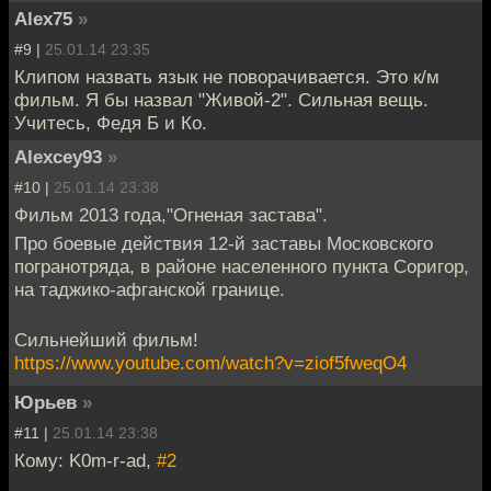
Alex75
»
#9 |
25.01.14 23:35
Клипом назвать язык не поворачивается. Это к/м
фильм. Я бы назвал "Живой-2". Сильная вещь.
Учитесь, Федя Б и Ко.
Alexcey93
»
#10 |
25.01.14 23:38
Фильм 2013 года,"Огненая застава".
Про боевые действия 12-й заставы Московского
погранотряда, в районе населенного пункта Соригор,
на таджико-афганской границе.
Сильнейший фильм!
https://www.youtube.com/watch?v=ziof5fweqO4
Юрьев
»
#11 |
25.01.14 23:38
Кому: K0m-r-ad,
#2