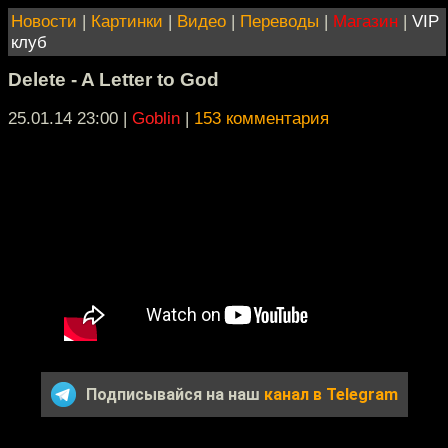
Новости
|
Картинки
|
Видео
|
Переводы
|
Магазин
|
VIP
клуб
Delete - A Letter to God
25.01.14 23:00
|
Goblin
|
153 комментария
Подписывайся на наш
канал в Telegram