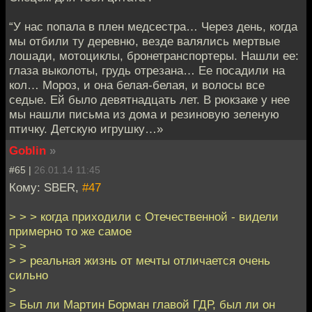
“У нас попала в плен медсестра… Через день, когда
мы отбили ту деревню, везде валялись мертвые
лошади, мотоциклы, бронетранспортеры. Нашли ее:
глаза выколоты, грудь отрезана… Ее посадили на
кол… Мороз, и она белая-белая, и волосы все
седые. Ей было девятнадцать лет. В рюкзаке у нее
мы нашли письма из дома и резиновую зеленую
птичку. Детскую игрушку…»
Goblin
»
#65 |
26.01.14 11:45
Кому: SBER,
#47
> > > когда приходили с Отечественной - видели
примерно то же самое
> >
> > реальная жизнь от мечты отличается очень
сильно
>
> Был ли Мартин Борман главой ГДР, был ли он