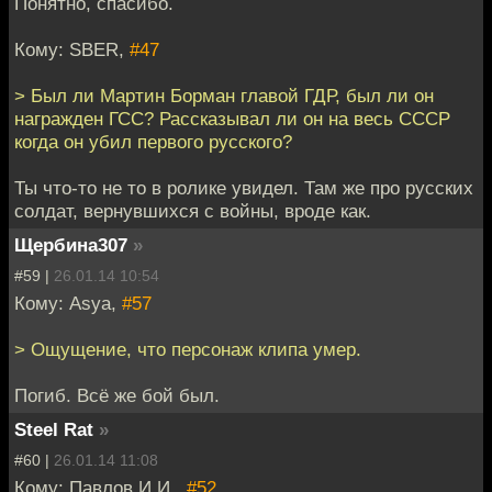
Понятно, спасибо.
Кому: SBER,
#47
> Был ли Мартин Борман главой ГДР, был ли он
награжден ГСС? Рассказывал ли он на весь СССР
когда он убил первого русского?
Ты что-то не то в ролике увидел. Там же про русских
солдат, вернувшихся с войны, вроде как.
Щербина307
»
#59 |
26.01.14 10:54
Кому: Asya,
#57
> Ощущение, что персонаж клипа умер.
Погиб. Всё же бой был.
Steel Rat
»
#60 |
26.01.14 11:08
Кому: Павлов И.И.,
#52