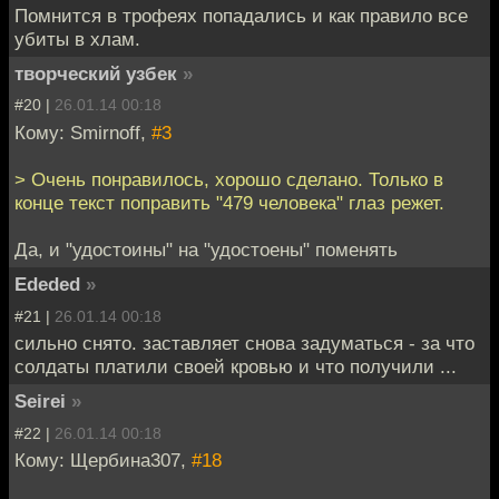
Помнится в трофеях попадались и как правило все
убиты в хлам.
творческий узбек
»
#20 |
26.01.14 00:18
Кому: Smirnoff,
#3
> Очень понравилось, хорошо сделано. Только в
конце текст поправить "479 человека" глаз режет.
Да, и "удостоины" на "удостоены" поменять
Ededed
»
#21 |
26.01.14 00:18
сильно снято. заставляет снова задуматься - за что
солдаты платили своей кровью и что получили ...
Seirei
»
#22 |
26.01.14 00:18
Кому: Щербина307,
#18