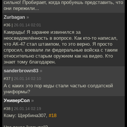
сильно! Пробирает, когда пробуешь представить, что
они пережили...
Zurbagan
»
#36 |
26.01.14 02:01
Камрады! Я заранее извинился за
неосведомлённость в вопросе. Как кто-то написал,
что АК-47 стал штампом, то это верно. Я просто
спросил, воевали ли федеральные войска с таким
относительно старым оружием как на видео. Кто
знает тому благодарен.
sanderbrown83
»
#37 |
26.01.14 02:10
А с каких это пор кеды стали частью солдатской
униформы?
УниверСол
»
#38 |
26.01.14 02:19
Кому: Щербина307,
#18