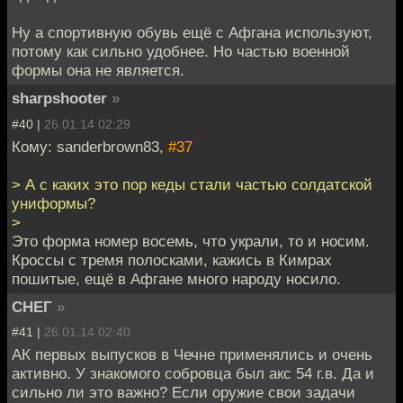
Ну а спортивную обувь ещё с Афгана используют,
потому как сильно удобнее. Но частью военной
формы она не является.
sharpshooter
»
#40 |
26.01.14 02:29
Кому: sanderbrown83,
#37
> А с каких это пор кеды стали частью солдатской
униформы?
>
Это форма номер восемь, что украли, то и носим.
Кроссы с тремя полосками, кажись в Кимрах
пошитые, ещё в Афгане много народу носило.
СНЕГ
»
#41 |
26.01.14 02:40
АК первых выпусков в Чечне применялись и очень
активно. У знакомого собровца был акс 54 г.в. Да и
сильно ли это важно? Если оружие свои задачи