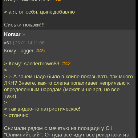
> а я, от себя, цынк добавлю
Сиськи покажи!!!
Korsar
»
#61 |
26.01.14 11:08
Кому: lagger,
#45
> Кому: sanderbrown83,
#42
>
> > А зачем надо было в клипе показывать так много
ЛКН? Знаете, как-то слегка попахивает неприязью к
определенным народам (может и не зря, но все-
таки).
>
> так видео-то патриотическое!
> отлично!
Снимали рядом с мечетью на площади у СК
"Олимпийский". Оттуда все идут все репортажи из