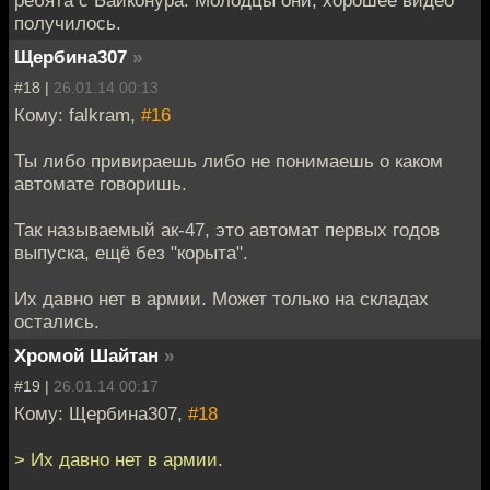
ребята с Байконура. Молодцы они, хорошее видео
получилось.
Щербина307
»
#18 |
26.01.14 00:13
Кому: falkram,
#16
Ты либо привираешь либо не понимаешь о каком
автомате говоришь.
Так называемый ак-47, это автомат первых годов
выпуска, ещё без "корыта".
Их давно нет в армии. Может только на складах
остались.
Хромой Шайтан
»
#19 |
26.01.14 00:17
Кому: Щербина307,
#18
> Их давно нет в армии.