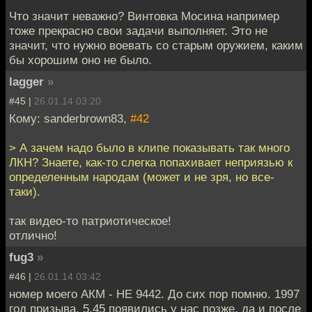
Что значит неважно? Винтовка Мосина например
тоже прекрасно свои задачи выполняет. Это не
значит, что нужно воевать со старым оружием, каким
бы хорошим оно не было.
lagger
»
#45 |
26.01.14 03:20
Кому: sanderbrown83,
#42
> А зачем надо было в клипе показывать так много
ЛКН? Знаете, как-то слегка попахивает неприязью к
определенным народам (может и не зря, но все-
таки).
так видео-то патриотическое!
отлично!
fug3
»
#46 |
26.01.14 03:42
номер моего АКМ - НЕ 9442. До сих пор помню. 1997
год призыва. 5,45 появились у нас позже, да и после