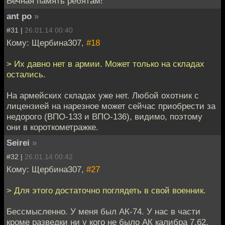
Вечная память ребятам!
ant po
»
#31 |
26.01.14 00:40
Кому: Щербина307,
#18
> Их давно нет в армии. Может только на складах
остались.
На армейских складах уже нет. Любой охотник с
лицензией на нарезное может сейчас приобрести за
недорого (ВПО-133 и ВПО-136), видимо, поэтому
они в короткометражке.
Seirei
»
#32 |
26.01.14 00:42
Кому: Щербина307,
#27
> Для этого достаточно поглядеть в свой военник.
Бессмысленно. У меня был АК-74. У нас в части
кроме разведки ни у кого не было АК калибра 7,62.